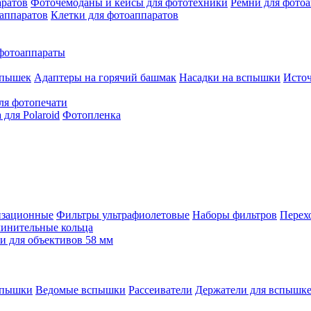
аратов
Фоточемоданы и кейсы для фототехники
Ремни для фото
аппаратов
Клетки для фотоаппаратов
фотоаппараты
спышек
Адаптеры на горячий башмак
Насадки на вспышки
Исто
ля фотопечати
для Polaroid
Фотопленка
изационные
Фильтры ультрафиолетовые
Наборы фильтров
Перех
инительные кольца
 для объективов 58 мм
спышки
Ведомые вспышки
Рассеиватели
Держатели для вспышк