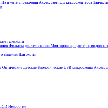
й
На пульте управления
Аксессуары для квадрокоптеров
Запчасти
ов
кие телескопы
копов
Фильтры для телескопов
Монтировки, адаптеры, видоиска
го видения
Для охоты
е
Оптические
Детские
Биологические
USB микроскопы
Аксессу
LCD
Недорогие