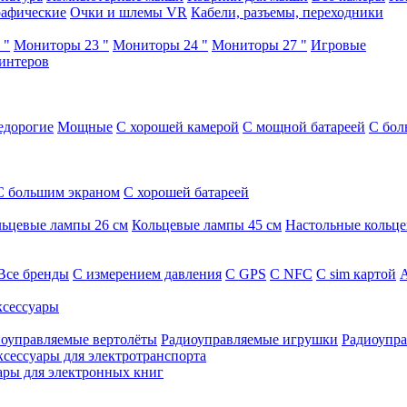
афические
Очки и шлемы VR
Кабели, разъемы, переходники
 "
Мониторы 23 "
Мониторы 24 "
Мониторы 27 "
Игровые
интеров
едорогие
Мощные
С хорошей камерой
С мощной батареей
С бол
С большим экраном
С хорошей батареей
ьцевые лампы 26 см
Кольцевые лампы 45 см
Настольные кольц
Все бренды
C измерением давления
C GPS
C NFC
C sim картой
А
сессуары
оуправляемые вертолёты
Радиоуправляемые игрушки
Радиоупра
ксессуары для электротранспорта
ары для электронных книг