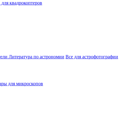
 для квадрокоптеров
тели
Литература по астрономии
Все для астрофотографии
ары для микроскопов