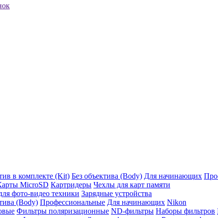
нок
ив в комплекте (Kit)
Без объектива (Body)
Для начинающих
Про
Карты MicroSD
Картридеры
Чехлы для карт памяти
ля фото-видео техники
Зарядные устройства
тива (Body)
Профессиональные
Для начинающих
Nikon
овые
Фильтры поляризационные
ND-фильтры
Наборы фильтров