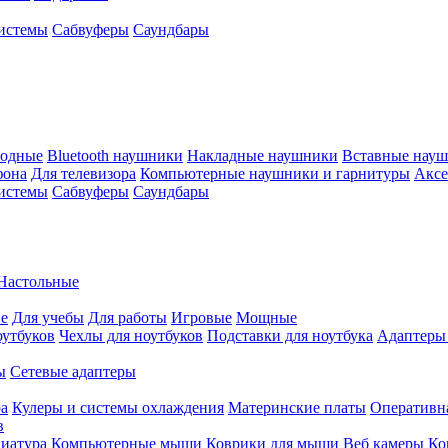
истемы
Сабвуферы
Саундбары
водные
Bluetooth наушники
Накладные наушники
Вставные нау
фона
Для телевизора
Компьютерные наушники и гарнитуры
Аксе
истемы
Сабвуферы
Саундбары
Настольные
е
Для учебы
Для работы
Игровые
Мощные
оутбуков
Чехлы для ноутбуков
Подставки для ноутбука
Адаптеры
ы
Сетевые адаптеры
ра
Кулеры и системы охлаждения
Материнские платы
Оперативн
в
иатура
Компьютерные мыши
Коврики для мыши
Веб камеры
Ко