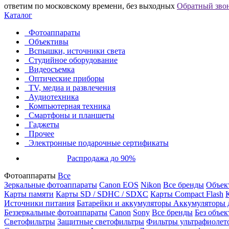
ответим по московскому времени, без выходных
Обратный зво
Каталог
Фотоаппараты
Объективы
Вспышки, источники света
Студийное оборудование
Видеосъемка
Оптические приборы
TV, медиа и развлечения
Аудиотехника
Компьютерная техника
Смартфоны и планшеты
Гаджеты
Прочее
Электронные подарочные сертификаты
Распродажа до 90%
Фотоаппараты
Все
Зеркальные фотоаппараты
Canon EOS
Nikon
Все бренды
Объект
Карты памяти
Карты SD / SDHC / SDXC
Карты Compact Flash
Источники питания
Батарейки и аккумуляторы
Аккумуляторы д
Беззеркальные фотоаппараты
Canon
Sony
Все бренды
Без объек
Светофильтры
Защитные светофильтры
Фильтры ультрафиолет