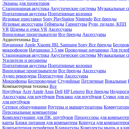
Экраны для проекторов
Стационарная акустика
Акустические системы
Музыкальные с
Портативная акустика
Портативные колонки
Игровые приставки
Sony PlayStation
Nintendo
Все бренды
Игровые аксессуары
Геймпады
Гарнитуры
Рули, педали, КПП
VR
Шлемы и очки VR
Аксессуары
Виниловые проигрыватели
Все бренды
Аксессуары
Аудиотехника
Все
Наушники
Apple
Xiaomi
JBL
Samsung
Sony
Все бренды
Беспро
микрофоном
Наушники 3,5 мм
Проводные наушники
Для теле
Стационарная акустика
Акустические системы
Музыкальные с
Усилители и ресиверы
Портативная акустика
Портативные колонки
Виниловые проигрыватели
Все бренды
Аксессуары
Аудио рекордеры
Портастудии
Аксессуары
Микрофоны
Беспроводные
Студийные
Петличные
Вокальные
Компьютерная техника
Все
Ноутбуки
Acer
Apple
Asus
Dell
HP
Lenovo
Все бренды
Недороги
Аксессуары для ноутбуков
Рюкзаки для ноутбуков
Сумки для н
для ноутбуков
Сетевое оборудование
Роутеры и маршрутизаторы
Коммутатор
Персональные компьютеры
Комплектующие для ПК, ноутбуков
Процессоры для компьюте
карты
Блоки питания для компьютера
Корпуса для компьютеро
Компьютерная периферия
Клавиатуры
Комплекты мышь и клав