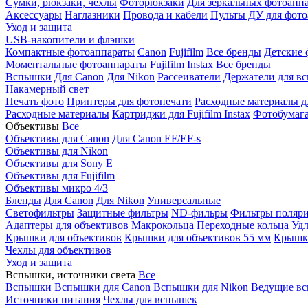
Сумки, рюкзаки, чехлы
Фоторюкзаки
Для зеркальных фотоапп
Аксессуары
Наглазники
Провода и кабели
Пульты ДУ для фото
Уход и защита
USB-накопители и флэшки
Компактные фотоаппараты
Canon
Fujifilm
Все бренды
Детские 
Моментальные фотоаппараты
Fujifilm Instax
Все бренды
Вспышки
Для Canon
Для Nikon
Рассеиватели
Держатели для в
Накамерный свет
Печать фото
Принтеры для фотопечати
Расходные материалы д
Расходные материалы
Картриджи для Fujifilm Instax
Фотобумага 
Объективы
Все
Объективы для Canon
Для Canon EF/EF-s
Объективы для Nikon
Объективы для Sony E
Объективы для Fujifilm
Объективы микро 4/3
Бленды
Для Canon
Для Nikon
Универсальные
Светофильтры
Защитные фильтры
ND-фильры
Фильтры поляр
Адаптеры для объективов
Макрокольца
Переходные кольца
Удл
Крышки для объективов
Крышки для объективов 55 мм
Крышки
Чехлы для объективов
Уход и защита
Вспышки, источники света
Все
Вспышки
Вспышки для Canon
Вспышки для Nikon
Ведущие в
Источники питания
Чехлы для вспышек