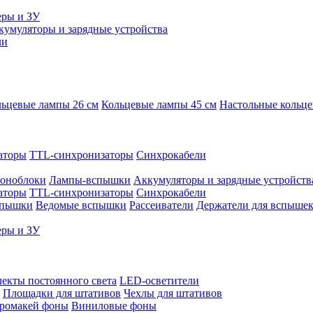
еры и ЗУ
кумуляторы и зарядные устройства
ли
ьцевые лампы 26 см
Кольцевые лампы 45 см
Настольные кольц
аторы
TTL-синхронизаторы
Синхрокабели
оноблоки
Лампы-вспышки
Аккумуляторы и зарядные устройств
аторы
TTL-синхронизаторы
Синхрокабели
спышки
Ведомые вспышки
Рассеиватели
Держатели для вспыше
еры и ЗУ
екты постоянного света
LED-осветители
Площадки для штативов
Чехлы для штативов
ромакей фоны
Виниловые фоны