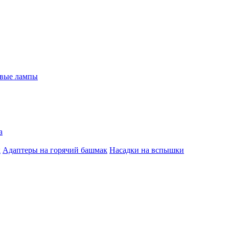
евые лампы
а
к
Адаптеры на горячий башмак
Насадки на вспышки