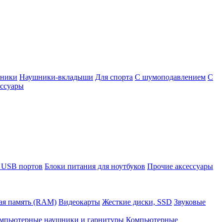
шники
Наушники-вкладыши
Для спорта
С шумоподавлением
С
ссуары
 USB портов
Блоки питания для ноутбуков
Прочие аксессуары
ая память (RAM)
Видеокарты
Жесткие диски, SSD
Звуковые
мпьютерные наушники и гарнитуры
Компьютерные