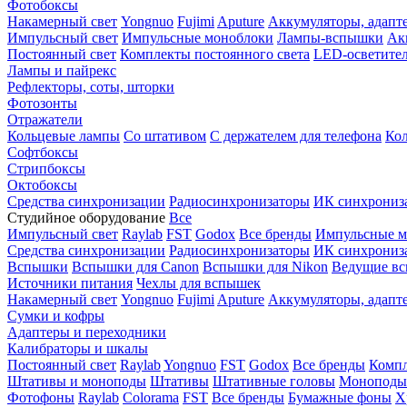
Фотобоксы
Накамерный свет
Yongnuo
Fujimi
Aputure
Аккумуляторы, адапт
Импульсный свет
Импульсные моноблоки
Лампы-вспышки
Ак
Постоянный свет
Комплекты постоянного света
LED-осветите
Лампы и пайрекс
Рефлекторы, соты, шторки
Фотозонты
Отражатели
Кольцевые лампы
Со штативом
С держателем для телефона
Кол
Софтбоксы
Стрипбоксы
Октобоксы
Средства синхронизации
Радиосинхронизаторы
ИК синхрониз
Студийное оборудование
Все
Импульсный свет
Raylab
FST
Godox
Все бренды
Импульсные м
Средства синхронизации
Радиосинхронизаторы
ИК синхрониз
Вспышки
Вспышки для Canon
Вспышки для Nikon
Ведущие в
Источники питания
Чехлы для вспышек
Накамерный свет
Yongnuo
Fujimi
Aputure
Аккумуляторы, адапт
Сумки и кофры
Адаптеры и переходники
Калибраторы и шкалы
Постоянный свет
Raylab
Yongnuo
FST
Godox
Все бренды
Компл
Штативы и моноподы
Штативы
Штативные головы
Моноподы
Фотофоны
Raylab
Colorama
FST
Все бренды
Бумажные фоны
Х