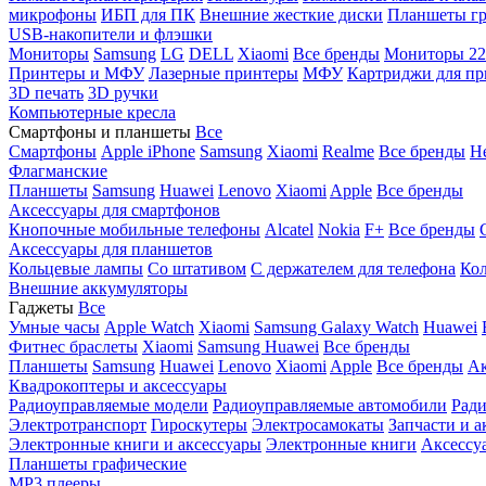
микрофоны
ИБП для ПК
Внешние жесткие диски
Планшеты гр
USB-накопители и флэшки
Мониторы
Samsung
LG
DELL
Xiaomi
Все бренды
Мониторы 22
Принтеры и МФУ
Лазерные принтеры
МФУ
Картриджи для пр
3D печать
3D ручки
Компьютерные кресла
Смартфоны и планшеты
Все
Смартфоны
Apple iPhone
Samsung
Xiaomi
Realme
Все бренды
Н
Флагманские
Планшеты
Samsung
Huawei
Lenovo
Xiaomi
Apple
Все бренды
Аксессуары для смартфонов
Кнопочные мобильные телефоны
Alcatel
Nokia
F+
Все бренды
Аксессуары для планшетов
Кольцевые лампы
Со штативом
C держателем для телефона
Кол
Внешние аккумуляторы
Гаджеты
Все
Умные часы
Apple Watch
Xiaomi
Samsung Galaxy Watch
Huawei
Фитнес браслеты
Xiaomi
Samsung
Huawei
Все бренды
Планшеты
Samsung
Huawei
Lenovo
Xiaomi
Apple
Все бренды
Ак
Квадрокоптеры и аксессуары
Радиоуправляемые модели
Радиоуправляемые автомобили
Ради
Электротранспорт
Гироскутеры
Электросамокаты
Запчасти и а
Электронные книги и аксессуары
Электронные книги
Аксессу
Планшеты графические
MP3 плееры