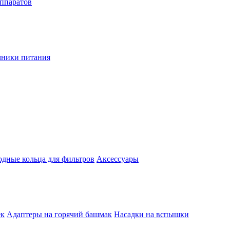
аппаратов
чники питания
одные кольца для фильтров
Аксессуары
ек
Адаптеры на горячий башмак
Насадки на вспышки