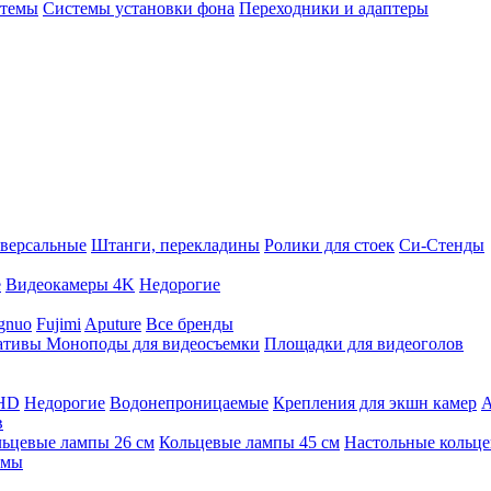
стемы
Системы установки фона
Переходники и адаптеры
версальные
Штанги, перекладины
Ролики для стоек
Си-Стенды
е
Видеокамеры 4K
Недорогие
gnuo
Fujimi
Aputure
Все бренды
ативы
Моноподы для видеосъемки
Площадки для видеоголов
 HD
Недорогие
Водонепроницаемые
Крепления для экшн камер
А
в
ьцевые лампы 26 см
Кольцевые лампы 45 см
Настольные кольц
имы