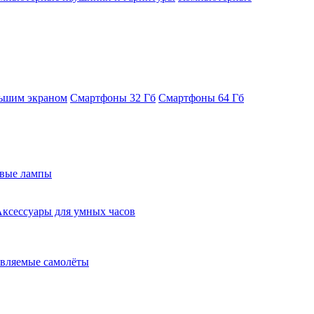
ьшим экраном
Смартфоны 32 Гб
Смартфоны 64 Гб
евые лампы
ксессуары для умных часов
вляемые самолёты