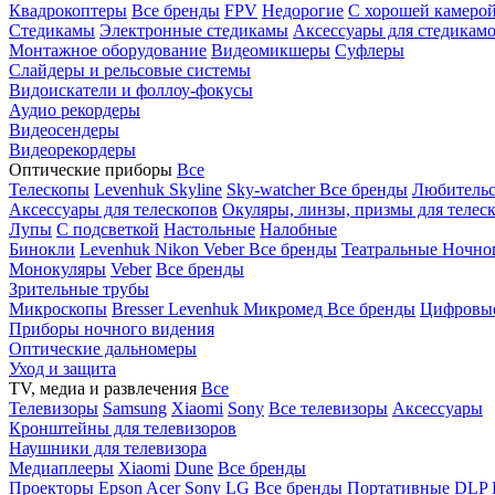
Квадрокоптеры
Все бренды
FPV
Недорогие
С хорошей камеро
Стедикамы
Электронные стедикамы
Аксессуары для стедикам
Монтажное оборудование
Видеомикшеры
Суфлеры
Слайдеры и рельсовые системы
Видоискатели и фоллоу-фокусы
Аудио рекордеры
Видеосендеры
Видеорекордеры
Оптические приборы
Все
Телескопы
Levenhuk Skyline
Sky-watcher
Все бренды
Любительс
Аксессуары для телескопов
Окуляры, линзы, призмы для телес
Лупы
С подсветкой
Настольные
Налобные
Бинокли
Levenhuk
Nikon
Veber
Все бренды
Театральные
Ночно
Монокуляры
Veber
Все бренды
Зрительные трубы
Микроскопы
Bresser
Levenhuk
Микромед
Все бренды
Цифровы
Приборы ночного видения
Оптические дальномеры
Уход и защита
TV, медиа и развлечения
Все
Телевизоры
Samsung
Xiaomi
Sony
Все телевизоры
Аксессуары
Кронштейны для телевизоров
Наушники для телевизора
Медиаплееры
Xiaomi
Dune
Все бренды
Проекторы
Epson
Acer
Sony
LG
Все бренды
Портативные
DLP