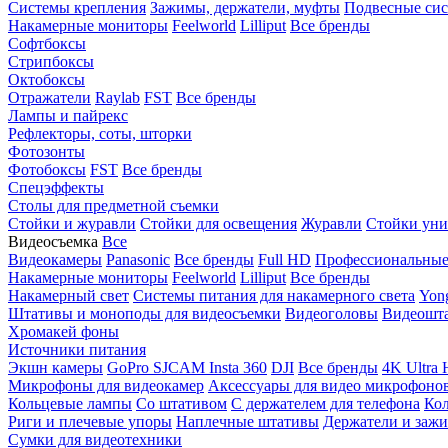
Системы крепления
Зажимы, держатели, муфты
Подвесные си
Накамерные мониторы
Feelworld
Lilliput
Все бренды
Софтбоксы
Стрипбоксы
Октобоксы
Отражатели
Raylab
FST
Все бренды
Лампы и пайрекс
Рефлекторы, соты, шторки
Фотозонты
Фотобоксы
FST
Все бренды
Спецэффекты
Столы для предметной съемки
Стойки и журавли
Стойки для освещения
Журавли
Стойки уни
Видеосъемка
Все
Видеокамеры
Panasonic
Все бренды
Full HD
Профессиональны
Накамерные мониторы
Feelworld
Lilliput
Все бренды
Накамерный свет
Системы питания для накамерного света
Yon
Штативы и моноподы для видеосъемки
Видеоголовы
Видеошт
Хромакей фоны
Источники питания
Экшн камеры
GoPro
SJCAM
Insta 360
DJI
Все бренды
4K Ultra
Микрофоны для видеокамер
Аксессуары для видео микрофоно
Кольцевые лампы
Со штативом
C держателем для телефона
Кол
Риги и плечевые упоры
Наплечные штативы
Держатели и заж
Сумки для видеотехники