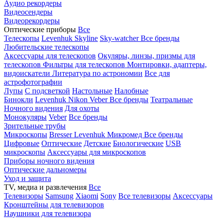
Аудио рекордеры
Видеосендеры
Видеорекордеры
Оптические приборы
Все
Телескопы
Levenhuk Skyline
Sky-watcher
Все бренды
Любительские телескопы
Аксессуары для телескопов
Окуляры, линзы, призмы для
телескопов
Фильтры для телескопов
Монтировки, адаптеры,
видоискатели
Литература по астрономии
Все для
астрофотографии
Лупы
С подсветкой
Настольные
Налобные
Бинокли
Levenhuk
Nikon
Veber
Все бренды
Театральные
Ночного видения
Для охоты
Монокуляры
Veber
Все бренды
Зрительные трубы
Микроскопы
Bresser
Levenhuk
Микромед
Все бренды
Цифровые
Оптические
Детские
Биологические
USB
микроскопы
Аксессуары для микроскопов
Приборы ночного видения
Оптические дальномеры
Уход и защита
TV, медиа и развлечения
Все
Телевизоры
Samsung
Xiaomi
Sony
Все телевизоры
Аксессуары
Кронштейны для телевизоров
Наушники для телевизора