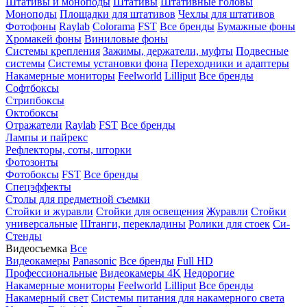
Штативы и моноподы
Штативы
Штативные головы
Моноподы
Площадки для штативов
Чехлы для штативов
Фотофоны
Raylab
Colorama
FST
Все бренды
Бумажные фоны
Хромакей фоны
Виниловые фоны
Системы крепления
Зажимы, держатели, муфты
Подвесные
системы
Системы установки фона
Переходники и адаптеры
Накамерные мониторы
Feelworld
Lilliput
Все бренды
Софтбоксы
Стрипбоксы
Октобоксы
Отражатели
Raylab
FST
Все бренды
Лампы и пайрекс
Рефлекторы, соты, шторки
Фотозонты
Фотобоксы
FST
Все бренды
Спецэффекты
Столы для предметной съемки
Стойки и журавли
Стойки для освещения
Журавли
Стойки
универсальные
Штанги, перекладины
Ролики для стоек
Си-
Стенды
Видеосъемка
Все
Видеокамеры
Panasonic
Все бренды
Full HD
Профессиональные
Видеокамеры 4K
Недорогие
Накамерные мониторы
Feelworld
Lilliput
Все бренды
Накамерный свет
Системы питания для накамерного света