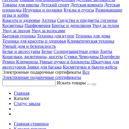
Товары для школы
Детский спорт
Детская комната
Детская
площадка
Игрушки и подарки
Куклы и пупсы
Развивающие
игры и хобби
Красота и здоровье
Аптека
Средства и предметы гигиены
Косметика
Парфюмерия
Бритье и депиляция
Уход за телом
Уход за лицом
Уход за волосами
Бытовая техника
Техника для кухни
Техника для дома
Техника для красоты и здоровья
Климатическая техника
Умный дом и безопасность
Белье и аксессуары
Белье
Солнцезащитные очки
Зонты
Кошельки, визитницы, кисеты
Сумки
Чемоданы
Портфели
Ремни
Ключницы
Умные ручки и блокноты
Шкатулки для
аксессуаров
Замки для багажа
Косметички и бьюти-кейсы
Электронные подарочные сертификаты
Все
Электронные подарочные сертификаты
Искать товары ...
Главная
Каталог
Статус заказа
Главная страница
Каталог товаров