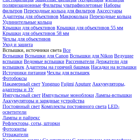
поляризационные
Фильтры ультрафиолетовые
Наборы
фильтров
Переходные кольца для фильтров
Аксессуары
Адаптеры для объективов
Макрокольца
Переходные кольца
Удлинительные кольца
Крышки для объективов
Крышки для объективов 55 мм
Крышки для объективов 58 мм
Чехлы для объективов
Уход и защита
Вспышки, источники света
Все
Вспышки
Вспышки для Canon
Вспышки для Nikon
Ведущие
вспышки
Ведомые вспышки
Рассеиватели
Держатели для
вспышкек
Адаптеры на горячий башмак
Насадки на вспышки
Источники питания
Чехлы для вспышек
Фотобоксы
Накамерный свет
Yongnuo
Fujimi
Aputure
Аккумуляторы,
адаптеры и ЗУ
Импульсный свет
Импульсные моноблоки
Лампы-вспышки
Аккумуляторы и зарядные устройства
Постоянный свет
Комплекты постоянного света
LED-
осветители
Лампы и пайрекс
Рефлекторы, соты, шторки
Фотозонты
Отражатели