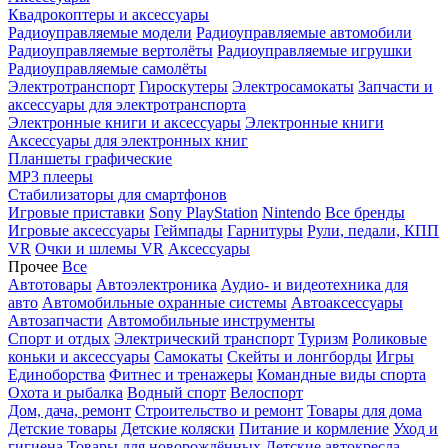
Квадрокоптеры и аксессуары
Радиоуправляемые модели
Радиоуправляемые автомобили
Радиоуправляемые вертолёты
Радиоуправляемые игрушки
Радиоуправляемые самолёты
Электротранспорт
Гироскутеры
Электросамокаты
Запчасти и
аксессуары для электротранспорта
Электронные книги и аксессуары
Электронные книги
Аксессуары для электронных книг
Планшеты графические
MP3 плееры
Стабилизаторы для смартфонов
Игровые приставки
Sony PlayStation
Nintendo
Все бренды
Игровые аксессуары
Геймпады
Гарнитуры
Рули, педали, КПП
VR
Очки и шлемы VR
Аксессуары
Прочее
Все
Автотовары
Автоэлектроника
Аудио- и видеотехника для
авто
Автомобильные охранные системы
Автоаксессуары
Автозапчасти
Автомобильные инструменты
Спорт и отдых
Электрический транспорт
Туризм
Роликовые
коньки и аксессуары
Самокаты
Скейты и лонгборды
Игры
Единоборства
Фитнес и тренажеры
Командные виды спорта
Охота и рыбалка
Водный спорт
Велоспорт
Дом, дача, ремонт
Строительство и ремонт
Товары для дома
Детские товары
Детские коляски
Питание и кормление
Уход и
гигиена
Товары для новорождённых
Детские автокресла