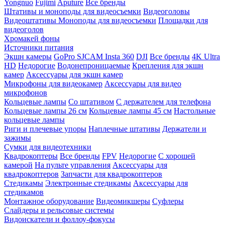
Yongnuo
Fujimi
Aputure
Все бренды
Штативы и моноподы для видеосъемки
Видеоголовы
Видеоштативы
Моноподы для видеосъемки
Площадки для
видеоголов
Хромакей фоны
Источники питания
Экшн камеры
GoPro
SJCAM
Insta 360
DJI
Все бренды
4K Ultra
HD
Недорогие
Водонепроницаемые
Крепления для экшн
камер
Аксессуары для экшн камер
Микрофоны для видеокамер
Аксессуары для видео
микрофонов
Кольцевые лампы
Со штативом
C держателем для телефона
Кольцевые лампы 26 см
Кольцевые лампы 45 см
Настольные
кольцевые лампы
Риги и плечевые упоры
Наплечные штативы
Держатели и
зажимы
Сумки для видеотехники
Квадрокоптеры
Все бренды
FPV
Недорогие
С хорошей
камерой
На пульте управления
Аксессуары для
квадрокоптеров
Запчасти для квадрокоптеров
Стедикамы
Электронные стедикамы
Аксессуары для
стедикамов
Монтажное оборудование
Видеомикшеры
Суфлеры
Слайдеры и рельсовые системы
Видоискатели и фоллоу-фокусы