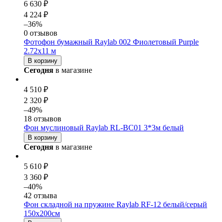
6 630 ₽
4 224 ₽
–36%
0 отзывов
Фотофон бумажный Raylab 002 Фиолетовый Purple
2.72x11 м
В корзину
Сегодня
в магазине
4 510 ₽
2 320 ₽
–49%
18 отзывов
Фон муслиновый Raylab RL-BC01 3*3м белый
В корзину
Сегодня
в магазине
5 610 ₽
3 360 ₽
–40%
42 отзыва
Фон складной на пружине Raylab RF-12 белый/серый
150x200см