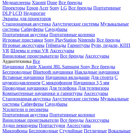
Медиаплееры
Xiaomi
Dune
Все бренды
Проекторы
Epson
Acer
Sony
LG
Все бренды
Портативные
DLP
LCD
Недорогие
Экраны для проекторов
Стационарная акустика
Акустические системы
Музыкальные
системы
Сабвуферы
Саундбары
Портативная акустика
Портативные колонки
Игровые приставки
Sony PlayStation
Nintendo
Все бренды
Игровые аксессуары
Геймпады
Гарнитуры
Рули, педали, КПП
VR
Шлемы и очки VR
Аксессуары
Виниловые проигрыватели
Все бренды
Аксессуары
Аудиотехника
Все
Наушники
Apple
Xiaomi
JBL
Samsung
Sony
Все бренды
Беспроводные
Bluetooth наушники
Накладные наушники
Вставные наушники
Наушники-вкладыши
Для спорта
С
шумоподавлением
С микрофоном
Наушники 3,5 мм
Проводные наушники
Для телефона
Для телевизора
Компьютерные наушники и гарнитуры
Аксессуары
Стационарная акустика
Акустические системы
Музыкальные
системы
Сабвуферы
Саундбары
Усилители и ресиверы
Портативная акустика
Портативные колонки
Виниловые проигрыватели
Все бренды
Аксессуары
Аудио рекордеры
Портастудии
Аксессуары
Микрофоны
Беспроводные
Студийные
Петличные
Вокальные