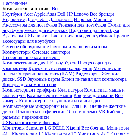
Настольные
Компьютерная техника
Все
Ноутбуки
Acer
Apple
Asus
Dell
HP
Lenovo
Все бренды
Недорогие
Для учебы
Для работы
Игровые
Мощные
Аксессуары для ноутбуков
Рюкзаки для ноутбуков
Сумки для
ноутбуков
Чехлы для ноутбуков
Подставки для ноутбука
Адаптеры USB портов
Блоки питания для ноутбуков
Прочие
аксессуары для ноутбуков
Сетевое оборудование
Роутеры и маршрутизаторы
Коммутаторы
Сетевые адаптеры
Персональные компьютеры
Комплектующие для ПК, ноутбуков
Процессоры для
компьютера
Кулеры и системы охлаждения
Материнские
платы
Оперативная память (RAM)
Видеокарты
Жесткие
диски, SSD
Звуковые карты
Блоки питания для компьютера
Корпуса для компьютеров
Компьютерная периферия
Клавиатуры
Комплекты мышь и
клавиатура
Компьютерные мыши
Коврики для мыши
Веб
камеры
Компьютерные наушники и гарнитуры
Компьютерные микрофоны
ИБП для ПК
Внешние жесткие
диски
Планшеты графические
Очки и шлемы VR
Кабели,
разъемы, переходники
USB-накопители и флэшки
Мониторы
Samsung
LG
DELL
Xiaomi
Все бренды
Мониторы
22 "
Мониторы 23 "
Мониторы 24 "
Мониторы 27 "
Игровые