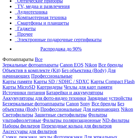
Оптические приборы
TV, медиа и развлечения
Аудиотехника
Компьютерная техника
Смартфоны и планшеты
Гаджеты
Прочее
Электронные подарочные сертификаты
Распродажа до 90%
Фотоаппараты
Все
Зеркальные фотоаппараты
Canon EOS
Nikon
Все бренды
Объектив в комплекте (Kit)
Без объектива (Body)
Для
начинающих
Профессиональные
Карты памяти
Карты SD / SDHC / SDXC
Карты Compact Flash
Карты MicroSD
Картридеры
Чехлы для карт памяти
Источники питания
Батарейки и аккумуляторы
Аккумуляторы для фото-видео техники
Зарядные устройства
Беззеркальные фотоаппараты
Canon
Sony
Все бренды
Без
объектива (Body)
Профессиональные
Для начинающих
Nikon
Светофильтры
Защитные светофильтры
Фильтры
ультрафиолетовые
Фильтры поляризационные
ND-фильтры
Наборы фильтров
Переходные кольца для фильтров
Аксессуары для фильтров
Сумки, рюкзаки, чехлы
Фоторюкзаки
Для зеркальных