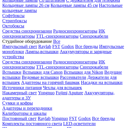
Кольцевые лампы
Со штативом
С держателем для телефона
Кольцевые лампы 26 см
Кольцевые лампы 45 см
Настольные
кольцевые лампы
Софтбоксы
Стрипбоксы
Октобоксы
Средства синхронизации
Радиосинхронизаторы
ИК
синхронизаторы
TTL-синхронизаторы
Синхрокабели
Студийное оборудование
Все
Импульсный свет
Raylab
FST
Godox
Все бренды
Импульсные
моноблоки
Лампы-вспышки
Аккумуляторы и зарядные
устройства
Средства синхронизации
Радиосинхронизаторы
ИК
синхронизаторы
TTL-синхронизаторы
Синхрокабели
Вспышки
Вспышки для Canon
Вспышки для Nikon
Ведущие
вспышки
Ведомые вспышки
Рассеиватели
Держатели для
вспышек
Адаптеры на горячий башмак
Насадки на вспышки
Источники питания
Чехлы для вспышек
Накамерный свет
Yongnuo
Fujimi
Aputure
Аккумуляторы,
адаптеры и ЗУ
Сумки и кофры
Адаптеры и переходники
Калибраторы и шкалы
Постоянный свет
Raylab
Yongnuo
FST
Godox
Все бренды
Комплекты постоянного света
LED-осветители