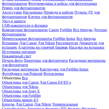
фотоаппаратов
Фоточемоданы и кейсы для фототехники
Ремни для фотоаппаратов
Аксессуары
Наглазники
Провода и кабели
Пульты ДУ для
фотоаппаратов
Клетки для фотоаппаратов
Уход и защита
USB-накопители и флэшки
Компактные фотоаппараты
Canon
Fujifilm
Все бренды
Детские
фотоаппараты
Моментальные фотоаппараты
Fujifilm Instax
Все бренды
Вспышки
Для Canon
Для Nikon
Рассеиватели
Держатели для
вспышек
Адаптеры на горячий башмак
Насадки на вспышки
Источники питания
Накамерный свет
Печать фото
Принтеры для фотопечати
Расходные материалы
для фотопечати
Расходные материалы
Картриджи для Fujifilm Instax
Фотобумага для Polaroid
Фотопленка
Объективы
Все
Объективы для Canon
Для Canon EF/EF-s
Объективы для Nikon
Объективы для Sony E
Объективы для Fujifilm
Объективы микро 4/3
Бленды
Для Canon
Для Nikon
Универсальные
Светофильтры
Защитные фильтры
ND-фильры
Фильтры