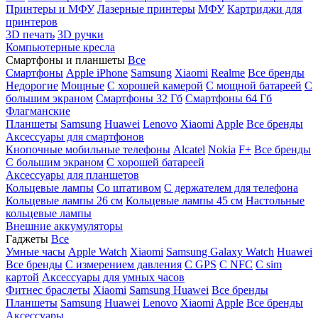
Принтеры и МФУ
Лазерные принтеры
МФУ
Картриджи для
принтеров
3D печать
3D ручки
Компьютерные кресла
Смартфоны и планшеты
Все
Смартфоны
Apple iPhone
Samsung
Xiaomi
Realme
Все бренды
Недорогие
Мощные
С хорошей камерой
С мощной батареей
С
большим экраном
Смартфоны 32 Гб
Смартфоны 64 Гб
Флагманские
Планшеты
Samsung
Huawei
Lenovo
Xiaomi
Apple
Все бренды
Аксессуары для смартфонов
Кнопочные мобильные телефоны
Alcatel
Nokia
F+
Все бренды
С большим экраном
С хорошей батареей
Аксессуары для планшетов
Кольцевые лампы
Со штативом
C держателем для телефона
Кольцевые лампы 26 см
Кольцевые лампы 45 см
Настольные
кольцевые лампы
Внешние аккумуляторы
Гаджеты
Все
Умные часы
Apple Watch
Xiaomi
Samsung Galaxy Watch
Huawei
Все бренды
C измерением давления
C GPS
C NFC
C sim
картой
Аксессуары для умных часов
Фитнес браслеты
Xiaomi
Samsung
Huawei
Все бренды
Планшеты
Samsung
Huawei
Lenovo
Xiaomi
Apple
Все бренды
Аксессуары