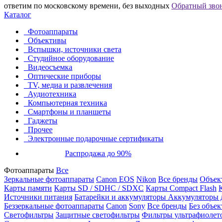
ответим по московскому времени, без выходных
Обратный зво
Каталог
Фотоаппараты
Объективы
Вспышки, источники света
Студийное оборудование
Видеосъемка
Оптические приборы
TV, медиа и развлечения
Аудиотехника
Компьютерная техника
Смартфоны и планшеты
Гаджеты
Прочее
Электронные подарочные сертификаты
Распродажа до 90%
Фотоаппараты
Все
Зеркальные фотоаппараты
Canon EOS
Nikon
Все бренды
Объект
Карты памяти
Карты SD / SDHC / SDXC
Карты Compact Flash
Источники питания
Батарейки и аккумуляторы
Аккумуляторы д
Беззеркальные фотоаппараты
Canon
Sony
Все бренды
Без объек
Светофильтры
Защитные светофильтры
Фильтры ультрафиолет