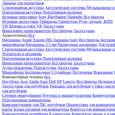
Экраны для проекторов
Стационарная акустика
Акустические системы
Музыкальные с
Портативная акустика
Портативные колонки
Игровые приставки
Sony PlayStation
Nintendo
Все бренды
Игровые аксессуары
Геймпады
Гарнитуры
Рули, педали, КПП
VR
Шлемы и очки VR
Аксессуары
Виниловые проигрыватели
Все бренды
Аксессуары
Аудиотехника
Все
Наушники
Apple
Xiaomi
JBL
Samsung
Sony
Все бренды
Беспро
микрофоном
Наушники 3,5 мм
Проводные наушники
Для теле
Стационарная акустика
Акустические системы
Музыкальные с
Усилители и ресиверы
Портативная акустика
Портативные колонки
Виниловые проигрыватели
Все бренды
Аксессуары
Аудио рекордеры
Портастудии
Аксессуары
Микрофоны
Беспроводные
Студийные
Петличные
Вокальные
Компьютерная техника
Все
Ноутбуки
Acer
Apple
Asus
Dell
HP
Lenovo
Все бренды
Недороги
Аксессуары для ноутбуков
Рюкзаки для ноутбуков
Сумки для н
для ноутбуков
Сетевое оборудование
Роутеры и маршрутизаторы
Коммутатор
Персональные компьютеры
Комплектующие для ПК, ноутбуков
Процессоры для компьюте
карты
Блоки питания для компьютера
Корпуса для компьютеро
Компьютерная периферия
Клавиатуры
Комплекты мышь и клав