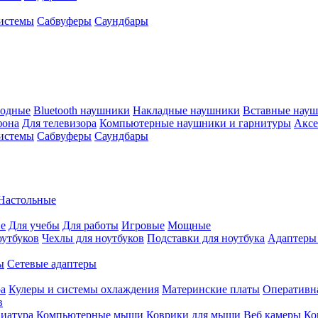
истемы
Сабвуферы
Саундбары
водные
Bluetooth наушники
Накладные наушники
Вставные нау
фона
Для телевизора
Компьютерные наушники и гарнитуры
Аксе
истемы
Сабвуферы
Саундбары
Настольные
е
Для учебы
Для работы
Игровые
Мощные
оутбуков
Чехлы для ноутбуков
Подставки для ноутбука
Адаптеры
ы
Сетевые адаптеры
ра
Кулеры и системы охлаждения
Материнские платы
Оперативн
в
иатура
Компьютерные мыши
Коврики для мыши
Веб камеры
Ко