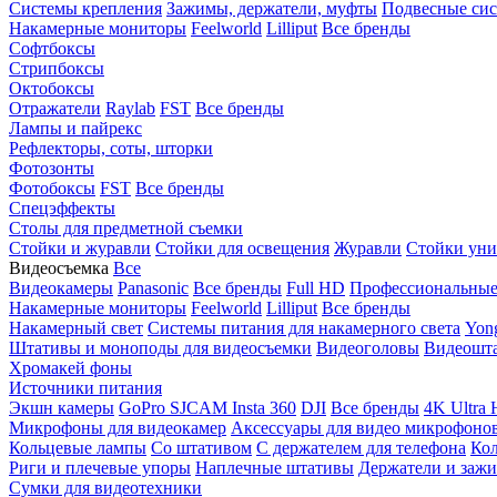
Системы крепления
Зажимы, держатели, муфты
Подвесные си
Накамерные мониторы
Feelworld
Lilliput
Все бренды
Софтбоксы
Стрипбоксы
Октобоксы
Отражатели
Raylab
FST
Все бренды
Лампы и пайрекс
Рефлекторы, соты, шторки
Фотозонты
Фотобоксы
FST
Все бренды
Спецэффекты
Столы для предметной съемки
Стойки и журавли
Стойки для освещения
Журавли
Стойки уни
Видеосъемка
Все
Видеокамеры
Panasonic
Все бренды
Full HD
Профессиональны
Накамерные мониторы
Feelworld
Lilliput
Все бренды
Накамерный свет
Системы питания для накамерного света
Yon
Штативы и моноподы для видеосъемки
Видеоголовы
Видеошт
Хромакей фоны
Источники питания
Экшн камеры
GoPro
SJCAM
Insta 360
DJI
Все бренды
4K Ultra
Микрофоны для видеокамер
Аксессуары для видео микрофоно
Кольцевые лампы
Со штативом
C держателем для телефона
Кол
Риги и плечевые упоры
Наплечные штативы
Держатели и заж
Сумки для видеотехники