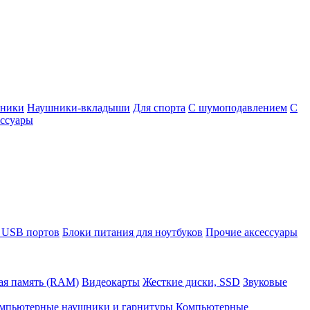
шники
Наушники-вкладыши
Для спорта
С шумоподавлением
С
ссуары
 USB портов
Блоки питания для ноутбуков
Прочие аксессуары
ая память (RAM)
Видеокарты
Жесткие диски, SSD
Звуковые
мпьютерные наушники и гарнитуры
Компьютерные