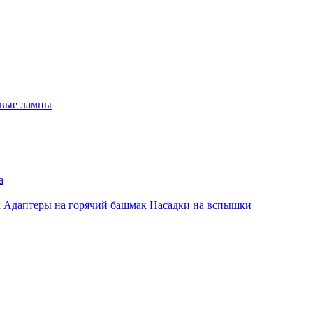
евые лампы
а
к
Адаптеры на горячий башмак
Насадки на вспышки