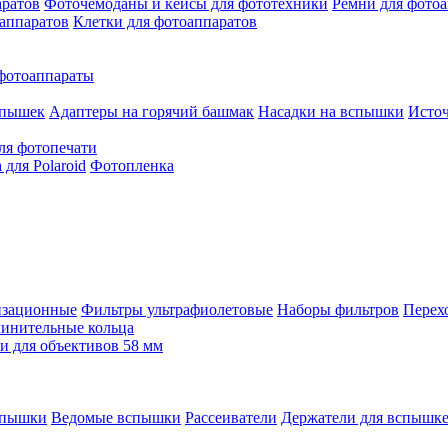
аратов
Фоточемоданы и кейсы для фототехники
Ремни для фото
аппаратов
Клетки для фотоаппаратов
фотоаппараты
спышек
Адаптеры на горячий башмак
Насадки на вспышки
Исто
ля фотопечати
для Polaroid
Фотопленка
изационные
Фильтры ультрафиолетовые
Наборы фильтров
Перех
инительные кольца
 для объективов 58 мм
спышки
Ведомые вспышки
Рассеиватели
Держатели для вспышк