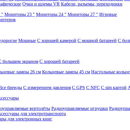
афические
Очки и шлемы VR
Кабели, разъемы, переходники
 "
Мониторы 23 "
Мониторы 24 "
Мониторы 27 "
Игровые
интеров
едорогие
Мощные
С хорошей камерой
С мощной батареей
С бол
С большим экраном
С хорошей батареей
ьцевые лампы 26 см
Кольцевые лампы 45 см
Настольные кольц
Все бренды
C измерением давления
C GPS
C NFC
C sim картой
А
сессуары
оуправляемые вертолёты
Радиоуправляемые игрушки
Радиоупра
ксессуары для электротранспорта
ары для электронных книг