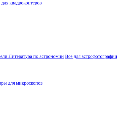
 для квадрокоптеров
тели
Литература по астрономии
Все для астрофотографии
ары для микроскопов