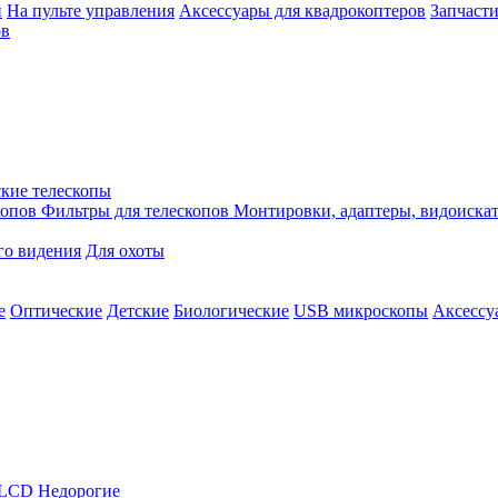
й
На пульте управления
Аксессуары для квадрокоптеров
Запчасти
ов
кие телескопы
копов
Фильтры для телескопов
Монтировки, адаптеры, видоиска
го видения
Для охоты
е
Оптические
Детские
Биологические
USB микроскопы
Аксессу
LCD
Недорогие