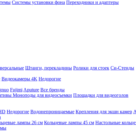
стемы
Системы установки фона
Переходники и адаптеры
версальные
Штанги, перекладины
Ролики для стоек
Си-Стенды
е
Видеокамеры 4K
Недорогие
gnuo
Fujimi
Aputure
Все бренды
ативы
Моноподы для видеосъемки
Площадки для видеоголов
 HD
Недорогие
Водонепроницаемые
Крепления для экшн камер
А
в
ьцевые лампы 26 см
Кольцевые лампы 45 см
Настольные кольц
имы