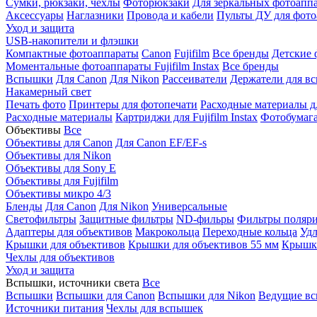
Сумки, рюкзаки, чехлы
Фоторюкзаки
Для зеркальных фотоапп
Аксессуары
Наглазники
Провода и кабели
Пульты ДУ для фото
Уход и защита
USB-накопители и флэшки
Компактные фотоаппараты
Canon
Fujifilm
Все бренды
Детские 
Моментальные фотоаппараты
Fujifilm Instax
Все бренды
Вспышки
Для Canon
Для Nikon
Рассеиватели
Держатели для в
Накамерный свет
Печать фото
Принтеры для фотопечати
Расходные материалы д
Расходные материалы
Картриджи для Fujifilm Instax
Фотобумага 
Объективы
Все
Объективы для Canon
Для Canon EF/EF-s
Объективы для Nikon
Объективы для Sony E
Объективы для Fujifilm
Объективы микро 4/3
Бленды
Для Canon
Для Nikon
Универсальные
Светофильтры
Защитные фильтры
ND-фильры
Фильтры поляр
Адаптеры для объективов
Макрокольца
Переходные кольца
Удл
Крышки для объективов
Крышки для объективов 55 мм
Крышки
Чехлы для объективов
Уход и защита
Вспышки, источники света
Все
Вспышки
Вспышки для Canon
Вспышки для Nikon
Ведущие в
Источники питания
Чехлы для вспышек