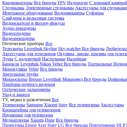
Квадрокоптеры
Все бренды
FPV
Недорогие
С хорошей камеро
Стедикамы
Электронные стедикамы
Аксессуары для стедикам
Монтажное оборудование
Видеомикшеры
Суфлеры
Слайдеры и рельсовые системы
Видоискатели и фоллоу-фокусы
Аудио рекордеры
Видеосендеры
Видеорекордеры
Оптические приборы
Все
Телескопы
Levenhuk Skyline
Sky-watcher
Все бренды
Любительс
Аксессуары для телескопов
Окуляры, линзы, призмы для телес
Лупы
С подсветкой
Настольные
Налобные
Бинокли
Levenhuk
Nikon
Veber
Все бренды
Театральные
Ночно
Монокуляры
Veber
Все бренды
Зрительные трубы
Микроскопы
Bresser
Levenhuk
Микромед
Все бренды
Цифровы
Приборы ночного видения
Оптические дальномеры
Уход и защита
TV, медиа и развлечения
Все
Телевизоры
Samsung
Xiaomi
Sony
Все телевизоры
Аксессуары
Кронштейны для телевизоров
Наушники для телевизора
Медиаплееры
Xiaomi
Dune
Все бренды
Проекторы
Epson
Acer
Sony
LG
Все бренды
Портативные
DLP