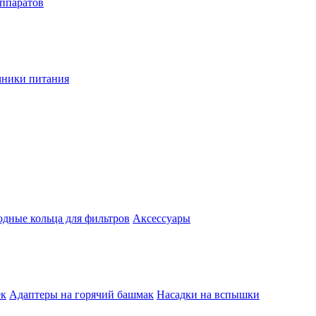
аппаратов
чники питания
одные кольца для фильтров
Аксессуары
ек
Адаптеры на горячий башмак
Насадки на вспышки