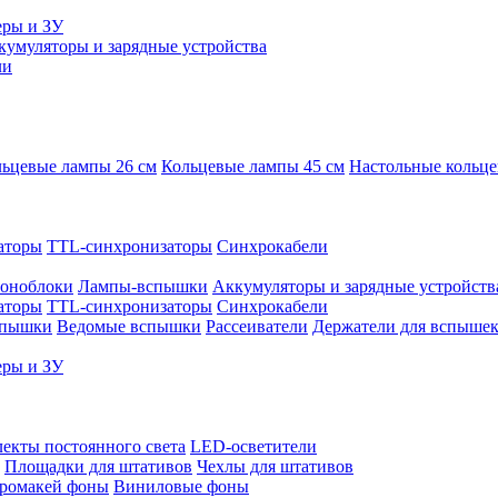
еры и ЗУ
кумуляторы и зарядные устройства
ли
ьцевые лампы 26 см
Кольцевые лампы 45 см
Настольные кольц
аторы
TTL-синхронизаторы
Синхрокабели
оноблоки
Лампы-вспышки
Аккумуляторы и зарядные устройств
аторы
TTL-синхронизаторы
Синхрокабели
спышки
Ведомые вспышки
Рассеиватели
Держатели для вспыше
еры и ЗУ
екты постоянного света
LED-осветители
Площадки для штативов
Чехлы для штативов
ромакей фоны
Виниловые фоны