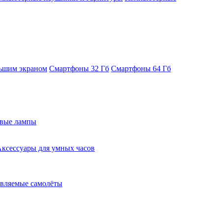
ьшим экраном
Смартфоны 32 Гб
Смартфоны 64 Гб
евые лампы
ксессуары для умных часов
вляемые самолёты