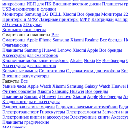
микрофоны
ИБП для ПК
Внешние жесткие диски
Планшеты гр
USB-накопители и флэшки
Мониторы
Samsung
LG
DELL
Xiaomi
Все бренды
Мониторы 22
Принтеры и МФУ
Лазерные принтеры
МФУ
Картриджи для пр
3D печать
3D ручки
Компьютерные кресла
Смартфоны и планшеты
Все
Смартфоны
Apple iPhone
Samsung
Xiaomi
Realme
Все бренды
Н
Флагманские
Планшеты
Samsung
Huawei
Lenovo
Xiaomi
Apple
Все бренды
Аксессуары для смартфонов
Кнопочные мобильные телефоны
Alcatel
Nokia
F+
Все бренды
Аксессуары для планшетов
Кольцевые лампы
Со штативом
C держателем для телефона
Кол
Внешние аккумуляторы
Гаджеты
Все
Умные часы
Apple Watch
Xiaomi
Samsung Galaxy Watch
Huawei
Фитнес браслеты
Xiaomi
Samsung
Huawei
Все бренды
Планшеты
Samsung
Huawei
Lenovo
Xiaomi
Apple
Все бренды
Ак
Квадрокоптеры и аксессуары
Радиоуправляемые модели
Радиоуправляемые автомобили
Ради
Электротранспорт
Гироскутеры
Электросамокаты
Запчасти и а
Электронные книги и аксессуары
Электронные книги
Аксессу
Планшеты графические
MP3 плееры