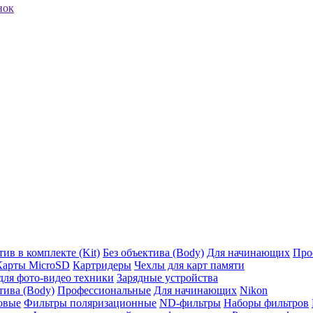
нок
ив в комплекте (Kit)
Без объектива (Body)
Для начинающих
Про
Карты MicroSD
Картридеры
Чехлы для карт памяти
ля фото-видео техники
Зарядные устройства
тива (Body)
Профессиональные
Для начинающих
Nikon
овые
Фильтры поляризационные
ND-фильтры
Наборы фильтров