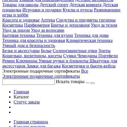
Товары для школы
Детский спорт
Детская комната
Детская
площадка
Игрушки и подарки
Куклы и пупсы
Развивающие
игры и хобби
Красота и здоровье
Аптека
Средства и предметы гигиены
Косметика
Парфюмерия
Бритье и депиляция
Уход за телом
Уход за лицом
Уход за волосами
Бытовая техника
Техника для кухни
Техника для дома
Техника для красоты и здоровья
Климатическая техника
Умный дом и безопасность
Белье и аксессуары
Белье
Солнцезащитные очки
Зонты
Кошельки, визитницы, кисеты
Сумки
Чемоданы
Портфели
Ремни
Ключницы
Умные ручки и блокноты
Шкатулки для
аксессуаров
Замки для багажа
Косметички и бьюти-кейсы
Электронные подарочные сертификаты
Все
Электронные подарочные сертификаты
Искать товары ...
Главная
Каталог
Статус заказа
Главная страница
Каталог товаров