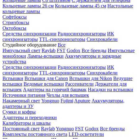
Кольцевые лампы
Со штативом
С держателем для телефона
Кольцевые лампы 26 см
Кольцевые лампы 45 см
Настольные
кольцевые лампы
Софтбоксы
Стрипбоксы
Октобоксы
Средства синхронизации
Радиосинхронизаторы
ИК
синхронизаторы
TTL-синхронизаторы
Синхрокабели
Студийное оборудование
Все
Импульсный свет
Raylab
FST
Godox
Все бренды
Импульсные
моноблоки
Лампы-вспышки
Аккумуляторы и зарядные
устройства
Средства синхронизации
Радиосинхронизаторы
ИК
синхронизаторы
TTL-синхронизаторы
Синхрокабели
Вспышки
Вспышки для Canon
Вспышки для Nikon
Ведущие
вспышки
Ведомые вспышки
Рассеиватели
Держатели для
вспышек
Адаптеры на горячий башмак
Насадки на вспышки
Источники питания
Чехлы для вспышек
Накамерный свет
Yongnuo
Fujimi
Aputure
Аккумуляторы,
адаптеры и ЗУ
Сумки и кофры
Адаптеры и переходники
Калибраторы и шкалы
Постоянный свет
Raylab
Yongnuo
FST
Godox
Все бренды
Комплекты постоянного света
LED-осветители