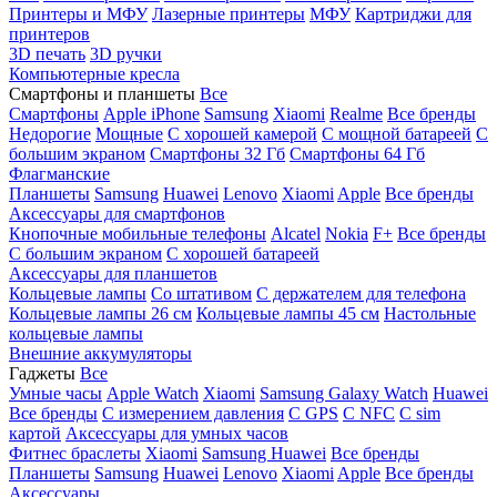
Принтеры и МФУ
Лазерные принтеры
МФУ
Картриджи для
принтеров
3D печать
3D ручки
Компьютерные кресла
Смартфоны и планшеты
Все
Смартфоны
Apple iPhone
Samsung
Xiaomi
Realme
Все бренды
Недорогие
Мощные
С хорошей камерой
С мощной батареей
С
большим экраном
Смартфоны 32 Гб
Смартфоны 64 Гб
Флагманские
Планшеты
Samsung
Huawei
Lenovo
Xiaomi
Apple
Все бренды
Аксессуары для смартфонов
Кнопочные мобильные телефоны
Alcatel
Nokia
F+
Все бренды
С большим экраном
С хорошей батареей
Аксессуары для планшетов
Кольцевые лампы
Со штативом
C держателем для телефона
Кольцевые лампы 26 см
Кольцевые лампы 45 см
Настольные
кольцевые лампы
Внешние аккумуляторы
Гаджеты
Все
Умные часы
Apple Watch
Xiaomi
Samsung Galaxy Watch
Huawei
Все бренды
C измерением давления
C GPS
C NFC
C sim
картой
Аксессуары для умных часов
Фитнес браслеты
Xiaomi
Samsung
Huawei
Все бренды
Планшеты
Samsung
Huawei
Lenovo
Xiaomi
Apple
Все бренды
Аксессуары