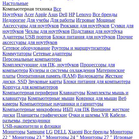
Настольные
Компьютерная техника
Все
Ноутбуки
Acer
Apple
Asus
Dell
HP
Lenovo
Все бренды
Недорогие
Для учебы
Для работы
Игровые
Мощные
Аксессуары для ноутбуков
Рюкзаки для ноутбуков
Сумки для
ноутбуков
Чехлы для ноутбуков
Подставки для ноутбука
Адаптеры USB портов
Блоки питания для ноутбуков
Прочие
аксессуары для ноутбуков
Сетевое оборудование
Роутеры и маршрутизаторы
Коммутаторы
Сетевые адаптеры
Персональные компьютеры
Комплектующие для ПК, ноутбуков
Процессоры для
компьютера
Кулеры и системы охлаждения
Материнские
платы
Оперативная память (RAM)
Видеокарты
Жесткие
диски, SSD
Звуковые карты
Блоки питания для компьютера
Корпуса для компьютеров
Компьютерная периферия
Клавиатуры
Комплекты мышь и
клавиатура
Компьютерные мыши
Коврики для мыши
Веб
камеры
Компьютерные наушники и гарнитуры
Компьютерные микрофоны
ИБП для ПК
Внешние жесткие
диски
Планшеты графические
Очки и шлемы VR
Кабели,
разъемы, переходники
USB-накопители и флэшки
Мониторы
Samsung
LG
DELL
Xiaomi
Все бренды
Мониторы
22 "
Мониторы 23 "
Мониторы 24 "
Мониторы 27 "
Игровые