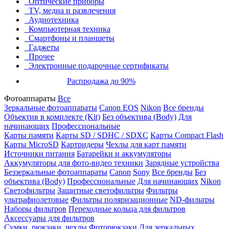
Оптические приборы
TV, медиа и развлечения
Аудиотехника
Компьютерная техника
Смартфоны и планшеты
Гаджеты
Прочее
Электронные подарочные сертификаты
Распродажа до 90%
Фотоаппараты
Все
Зеркальные фотоаппараты
Canon EOS
Nikon
Все бренды
Объектив в комплекте (Kit)
Без объектива (Body)
Для
начинающих
Профессиональные
Карты памяти
Карты SD / SDHC / SDXC
Карты Compact Flash
Карты MicroSD
Картридеры
Чехлы для карт памяти
Источники питания
Батарейки и аккумуляторы
Аккумуляторы для фото-видео техники
Зарядные устройства
Беззеркальные фотоаппараты
Canon
Sony
Все бренды
Без
объектива (Body)
Профессиональные
Для начинающих
Nikon
Светофильтры
Защитные светофильтры
Фильтры
ультрафиолетовые
Фильтры поляризационные
ND-фильтры
Наборы фильтров
Переходные кольца для фильтров
Аксессуары для фильтров
Сумки, рюкзаки, чехлы
Фоторюкзаки
Для зеркальных