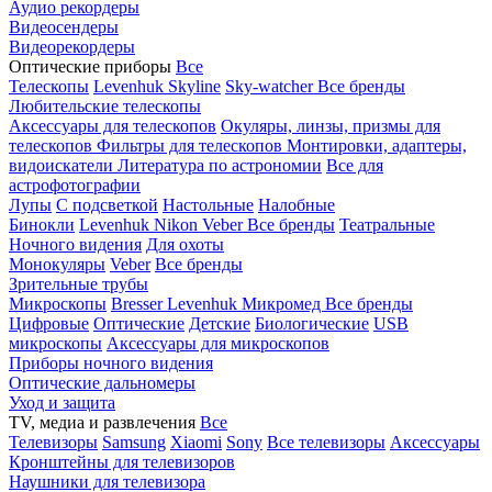
Аудио рекордеры
Видеосендеры
Видеорекордеры
Оптические приборы
Все
Телескопы
Levenhuk Skyline
Sky-watcher
Все бренды
Любительские телескопы
Аксессуары для телескопов
Окуляры, линзы, призмы для
телескопов
Фильтры для телескопов
Монтировки, адаптеры,
видоискатели
Литература по астрономии
Все для
астрофотографии
Лупы
С подсветкой
Настольные
Налобные
Бинокли
Levenhuk
Nikon
Veber
Все бренды
Театральные
Ночного видения
Для охоты
Монокуляры
Veber
Все бренды
Зрительные трубы
Микроскопы
Bresser
Levenhuk
Микромед
Все бренды
Цифровые
Оптические
Детские
Биологические
USB
микроскопы
Аксессуары для микроскопов
Приборы ночного видения
Оптические дальномеры
Уход и защита
TV, медиа и развлечения
Все
Телевизоры
Samsung
Xiaomi
Sony
Все телевизоры
Аксессуары
Кронштейны для телевизоров
Наушники для телевизора