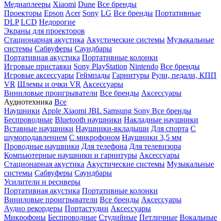
Медиаплееры
Xiaomi
Dune
Все бренды
Проекторы
Epson
Acer
Sony
LG
Все бренды
Портативные
DLP
LCD
Недорогие
Экраны для проекторов
Стационарная акустика
Акустические системы
Музыкальные
системы
Сабвуферы
Саундбары
Портативная акустика
Портативные колонки
Игровые приставки
Sony PlayStation
Nintendo
Все бренды
Игровые аксессуары
Геймпады
Гарнитуры
Рули, педали, КПП
VR
Шлемы и очки VR
Аксессуары
Виниловые проигрыватели
Все бренды
Аксессуары
Аудиотехника
Все
Наушники
Apple
Xiaomi
JBL
Samsung
Sony
Все бренды
Беспроводные
Bluetooth наушники
Накладные наушники
Вставные наушники
Наушники-вкладыши
Для спорта
С
шумоподавлением
С микрофоном
Наушники 3,5 мм
Проводные наушники
Для телефона
Для телевизора
Компьютерные наушники и гарнитуры
Аксессуары
Стационарная акустика
Акустические системы
Музыкальные
системы
Сабвуферы
Саундбары
Усилители и ресиверы
Портативная акустика
Портативные колонки
Виниловые проигрыватели
Все бренды
Аксессуары
Аудио рекордеры
Портастудии
Аксессуары
Микрофоны
Беспроводные
Студийные
Петличные
Вокальные