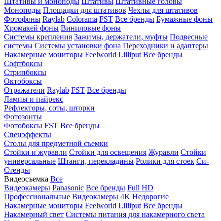
Штативы и моноподы
Штативы
Штативные головы
Моноподы
Площадки для штативов
Чехлы для штативов
Фотофоны
Raylab
Colorama
FST
Все бренды
Бумажные фоны
Хромакей фоны
Виниловые фоны
Системы крепления
Зажимы, держатели, муфты
Подвесные
системы
Системы установки фона
Переходники и адаптеры
Накамерные мониторы
Feelworld
Lilliput
Все бренды
Софтбоксы
Стрипбоксы
Октобоксы
Отражатели
Raylab
FST
Все бренды
Лампы и пайрекс
Рефлекторы, соты, шторки
Фотозонты
Фотобоксы
FST
Все бренды
Спецэффекты
Столы для предметной съемки
Стойки и журавли
Стойки для освещения
Журавли
Стойки
универсальные
Штанги, перекладины
Ролики для стоек
Си-
Стенды
Видеосъемка
Все
Видеокамеры
Panasonic
Все бренды
Full HD
Профессиональные
Видеокамеры 4K
Недорогие
Накамерные мониторы
Feelworld
Lilliput
Все бренды
Накамерный свет
Системы питания для накамерного света