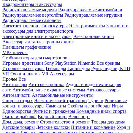
Квадрокоптеры и аксессуары
Радиоуправляемые модели
Радиоуправляемые автомобили
Радиоуправляемые вертолёты
Радиоуправляемые игрушки
Радиоуправляемые самолёты
Электротранспорт
Гироскутеры
Электросамокаты
Запчасти и
аксессуары для электротранспорта
Электронные книги и аксессуары
Электронные книги
Аксессуары для электронных книг
Планшеты графические
MP3 плееры
Стабилизаторы для смартфонов
Игровые приставки
Sony PlayStation
Nintendo
Все бренды
Игровые аксессуары
Геймпады
Гарнитуры
Рули, педали, КПП
VR
Очки и шлемы VR
Аксессуары
Прочее
Все
Автотовары
Автоэлектроника
Аудио- и видеотехника для
авто
Автомобильные охранные системы
Автоаксессуары
Автозапчасти
Автомобильные инструменты
Спорт и отдых
Электрический транспорт
Туризм
Роликовые
коньки и аксессуары
Самокаты
Скейты и лонгборды
Игры
Единоборства
Фитнес и тренажеры
Командные виды спорта
Охота и рыбалка
Водный спорт
Велоспорт
Дом, дача, ремонт
Строительство и ремонт
Товары для дома
Детские товары
Детские коляски
Питание и кормление
Уход и
гигиена
Товары для новорождённых
Детские автокресла