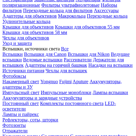
поляризационные
Фильтры ультрафиолетовые
Наборы
фильтров
Переходные кольца для фильтров
Аксессуары
Адаптеры для объективов
Макрокольца
Переходные кольца
Удлинительные кольца
Крышки для объективов
Крышки для объективов 55 мм
Крышки для объективов 58 мм
Чехлы для объективов
Уход и защита
Вспышки, источники света
Все
Вспышки
Вспышки для Canon
Вспышки для Nikon
Ведущие
вспышки
Ведомые вспышки
Рассеиватели
Держатели для
вспышкек
Адаптеры на горячий башмак
Насадки на вспышки
Источники питания
Чехлы для вспышек
Фотобоксы
Накамерный свет
Yongnuo
Fujimi
Aputure
Аккумуляторы,
адаптеры и ЗУ
Импульсный свет
Импульсные моноблоки
Лампы-вспышки
Аккумуляторы и зарядные устройства
Постоянный свет
Комплекты постоянного света
LED-
осветители
Лампы и пайрекс
Рефлекторы, соты, шторки
Фотозонты
Отражатели