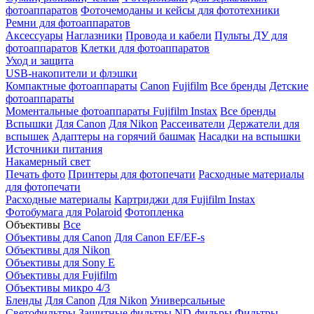
фотоаппаратов
Фоточемоданы и кейсы для фототехники
Ремни для фотоаппаратов
Аксессуары
Наглазники
Провода и кабели
Пульты ДУ для
фотоаппаратов
Клетки для фотоаппаратов
Уход и защита
USB-накопители и флэшки
Компактные фотоаппараты
Canon
Fujifilm
Все бренды
Детские
фотоаппараты
Моментальные фотоаппараты
Fujifilm Instax
Все бренды
Вспышки
Для Canon
Для Nikon
Рассеиватели
Держатели для
вспышек
Адаптеры на горячий башмак
Насадки на вспышки
Источники питания
Накамерный свет
Печать фото
Принтеры для фотопечати
Расходные материалы
для фотопечати
Расходные материалы
Картриджи для Fujifilm Instax
Фотобумага для Polaroid
Фотопленка
Объективы
Все
Объективы для Canon
Для Canon EF/EF-s
Объективы для Nikon
Объективы для Sony E
Объективы для Fujifilm
Объективы микро 4/3
Бленды
Для Canon
Для Nikon
Универсальные
Светофильтры
Защитные фильтры
ND-фильры
Фильтры