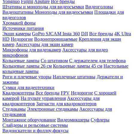
Yongnuo
Fujimi
Aputure
Все бренды
Штативы и моноподы для видеосъемки
Видеоголовы
Видеоштативы
Моноподы для видеосъемки
Площадки для
видеоголов
Хромакей фоны
Источники питания
Экшн камеры
GoPro
SJCAM
Insta 360
DJI
Все бренды
4K Ultra
HD
Недорогие
Водонепроницаемые
Крепления для экшн
камер
Аксессуары для экшн камер
Микрофоны для видеокамер
Аксессуары для видео
микрофонов
Кольцевые лампы
Со штативом
C держателем для телефона
Кольцевые лампы 26 см
Кольцевые лампы 45 см
Настольные
кольцевые лампы
Риги и плечевые упоры
Наплечные штативы
Держатели и
зажимы
Сумки для видеотехники
Квадрокоптеры
Все бренды
FPV
Недорогие
С хорошей
камерой
На пульте управления
Аксессуары для
квадрокоптеров
Запчасти для квадрокоптеров
Стедикамы
Электронные стедикамы
Аксессуары для
стедикамов
Монтажное оборудование
Видеомикшеры
Суфлеры
Слайдеры и рельсовые системы
Видоискатели и фоллоу-фокусы