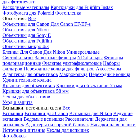
для фотопечати
Расходные материалы
Картриджи для Fujifilm Instax
Фотобумага для Polaroid
Фотопленка
Объективы
Все
Объективы для Canon
Для Canon EF/EF-s
Объективы для Nikon
Объективы для Sony E
Объективы для Fujifilm
Объективы микро 4/3
Бленды
Для Canon
Для Nikon
Универсальные
Светофильтры
Защитные фильтры
ND-фильры
Фильтры
поляризационные
Фильтры ультрафиолетовые
Наборы
фильтров
Переходные кольца для фильтров
Аксессуары
Адаптеры для объективов
Макрокольца
Переходные кольца
Удлинительные кольца
Крышки для объективов
Крышки для объективов 55 мм
Крышки для объективов 58 мм
Чехлы для объективов
Уход и защита
Вспышки, источники света
Все
Вспышки
Вспышки для Canon
Вспышки для Nikon
Ведущие
вспышки
Ведомые вспышки
Рассеиватели
Держатели для
вспышкек
Адаптеры на горячий башмак
Насадки на вспышки
Источники питания
Чехлы для вспышек
Фотобоксы