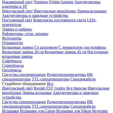
Накамерный свет
Yongnuo
Fujimi
Aputure
Аккумуляторы,
адаптеры и ЗУ
Импульсный свет
Импульсные моноблоки
Лампы-вспышки
Аккумуляторы и зарядные устройства
Постоянный свет
Комплекты постоянного света
LED-
осветители
Лампы и пайрекс
Рефлекторы, соты, шторки
Фотозонты
Отражатели
Кольцевые лампы
Со штативом
С держателем для телефона
Кольцевые лампы 26 см
Кольцевые лампы 45 см
Настольные
кольцевые лампы
Софтбоксы
Стрипбоксы
Октобоксы
Средства синхронизации
Радиосинхронизаторы
ИК
синхронизаторы
TTL-синхронизаторы
Синхрокабели
Студийное оборудование
Все
Импульсный свет
Raylab
FST
Godox
Все бренды
Импульсные
моноблоки
Лампы-вспышки
Аккумуляторы и зарядные
устройства
Средства синхронизации
Радиосинхронизаторы
ИК
синхронизаторы
TTL-синхронизаторы
Синхрокабели
Вспышки
Вспышки для Canon
Вспышки для Nikon
Ведущие