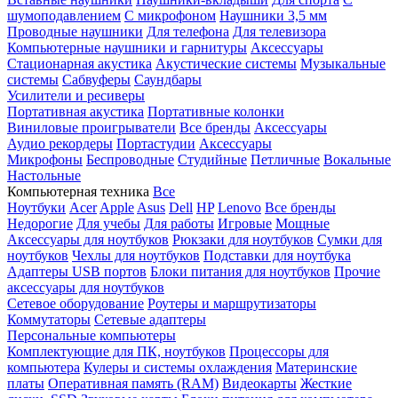
шумоподавлением
С микрофоном
Наушники 3,5 мм
Проводные наушники
Для телефона
Для телевизора
Компьютерные наушники и гарнитуры
Аксессуары
Стационарная акустика
Акустические системы
Музыкальные
системы
Сабвуферы
Саундбары
Усилители и ресиверы
Портативная акустика
Портативные колонки
Виниловые проигрыватели
Все бренды
Аксессуары
Аудио рекордеры
Портастудии
Аксессуары
Микрофоны
Беспроводные
Студийные
Петличные
Вокальные
Настольные
Компьютерная техника
Все
Ноутбуки
Acer
Apple
Asus
Dell
HP
Lenovo
Все бренды
Недорогие
Для учебы
Для работы
Игровые
Мощные
Аксессуары для ноутбуков
Рюкзаки для ноутбуков
Сумки для
ноутбуков
Чехлы для ноутбуков
Подставки для ноутбука
Адаптеры USB портов
Блоки питания для ноутбуков
Прочие
аксессуары для ноутбуков
Сетевое оборудование
Роутеры и маршрутизаторы
Коммутаторы
Сетевые адаптеры
Персональные компьютеры
Комплектующие для ПК, ноутбуков
Процессоры для
компьютера
Кулеры и системы охлаждения
Материнские
платы
Оперативная память (RAM)
Видеокарты
Жесткие