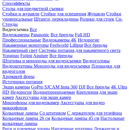
Спецэффекты
Столы для предметной съемки
Стойки и журавли
Стойки для освещения
Журавли
Стойки
универсальные
Штанги, перекладины
Ролики для стоек
Си-
Стенды
Видеосъемка
Все
Видеокамеры
Panasonic
Все бренды
Full HD
Профессиональные
Видеокамеры 4K
Недорогие
Накамерные мониторы
Feelworld
Lilliput
Все бренды
Накамерный свет
Системы питания для накамерного света
Yongnuo
Fujimi
Aputure
Все бренды
Штативы и моноподы для видеосъемки
Видеоголовы
Видеоштативы
Моноподы для видеосъемки
Площадки для
видеоголов
Хромакей фоны
Источники питания
Экшн камеры
GoPro
SJCAM
Insta 360
DJI
Все бренды
4K Ultra
HD
Недорогие
Водонепроницаемые
Крепления для экшн
камер
Аксессуары для экшн камер
Микрофоны для видеокамер
Аксессуары для видео
микрофонов
Кольцевые лампы
Со штативом
C держателем для телефона
Кольцевые лампы 26 см
Кольцевые лампы 45 см
Настольные
кольцевые лампы
Риги и плечевые упоры
Наплечные штативы
Держатели и