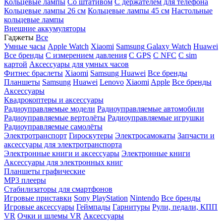
Кольцевые лампы
Со штативом
C держателем для телефона
Кольцевые лампы 26 см
Кольцевые лампы 45 см
Настольные
кольцевые лампы
Внешние аккумуляторы
Гаджеты
Все
Умные часы
Apple Watch
Xiaomi
Samsung Galaxy Watch
Huawei
Все бренды
C измерением давления
C GPS
C NFC
C sim
картой
Аксессуары для умных часов
Фитнес браслеты
Xiaomi
Samsung
Huawei
Все бренды
Планшеты
Samsung
Huawei
Lenovo
Xiaomi
Apple
Все бренды
Аксессуары
Квадрокоптеры и аксессуары
Радиоуправляемые модели
Радиоуправляемые автомобили
Радиоуправляемые вертолёты
Радиоуправляемые игрушки
Радиоуправляемые самолёты
Электротранспорт
Гироскутеры
Электросамокаты
Запчасти и
аксессуары для электротранспорта
Электронные книги и аксессуары
Электронные книги
Аксессуары для электронных книг
Планшеты графические
MP3 плееры
Стабилизаторы для смартфонов
Игровые приставки
Sony PlayStation
Nintendo
Все бренды
Игровые аксессуары
Геймпады
Гарнитуры
Рули, педали, КПП
VR
Очки и шлемы VR
Аксессуары