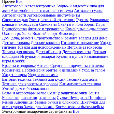
Прочее
Все
Автотовары
Автоэлектроника
Аудио- и видеотехника для
авто
Автомобильные охранные системы
Автоаксессуары
Автозапчасти
Автомобильные инструменты
Спорт и отдых
Электрический транспорт
Туризм
Роликовые
коньки и аксессуары
Самокаты
Скейты и лонгборды
Игры
Единоборства
Фитнес и тренажеры
Командные виды спорта
Охота и рыбалка
Водный спорт
Велоспорт
Дом, дача, ремонт
Строительство и ремонт
Товары для дома
Детские товары
Детские коляски
Питание и кормление
Уход и
гигиена
Товары для новорождённых
Детские автокресла
Товары для школы
Детский спорт
Детская комната
Детская
площадка
Игрушки и подарки
Куклы и пупсы
Развивающие
игры и хобби
Красота и здоровье
Аптека
Средства и предметы гигиены
Косметика
Парфюмерия
Бритье и депиляция
Уход за телом
Уход за лицом
Уход за волосами
Бытовая техника
Техника для кухни
Техника для дома
Техника для красоты и здоровья
Климатическая техника
Умный дом и безопасность
Белье и аксессуары
Белье
Солнцезащитные очки
Зонты
Кошельки, визитницы, кисеты
Сумки
Чемоданы
Портфели
Ремни
Ключницы
Умные ручки и блокноты
Шкатулки для
аксессуаров
Замки для багажа
Косметички и бьюти-кейсы
Электронные подарочные сертификаты
Все