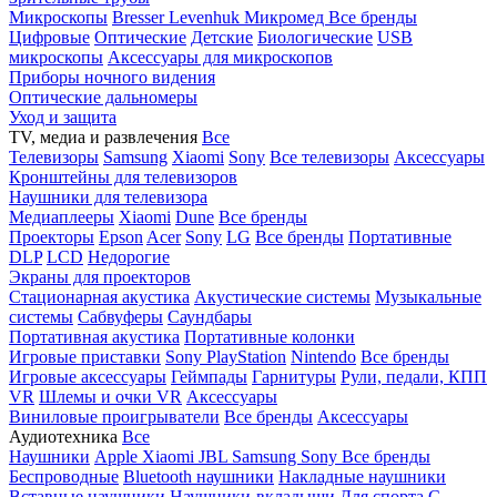
Микроскопы
Bresser
Levenhuk
Микромед
Все бренды
Цифровые
Оптические
Детские
Биологические
USB
микроскопы
Аксессуары для микроскопов
Приборы ночного видения
Оптические дальномеры
Уход и защита
TV, медиа и развлечения
Все
Телевизоры
Samsung
Xiaomi
Sony
Все телевизоры
Аксессуары
Кронштейны для телевизоров
Наушники для телевизора
Медиаплееры
Xiaomi
Dune
Все бренды
Проекторы
Epson
Acer
Sony
LG
Все бренды
Портативные
DLP
LCD
Недорогие
Экраны для проекторов
Стационарная акустика
Акустические системы
Музыкальные
системы
Сабвуферы
Саундбары
Портативная акустика
Портативные колонки
Игровые приставки
Sony PlayStation
Nintendo
Все бренды
Игровые аксессуары
Геймпады
Гарнитуры
Рули, педали, КПП
VR
Шлемы и очки VR
Аксессуары
Виниловые проигрыватели
Все бренды
Аксессуары
Аудиотехника
Все
Наушники
Apple
Xiaomi
JBL
Samsung
Sony
Все бренды
Беспроводные
Bluetooth наушники
Накладные наушники
Вставные наушники
Наушники-вкладыши
Для спорта
С