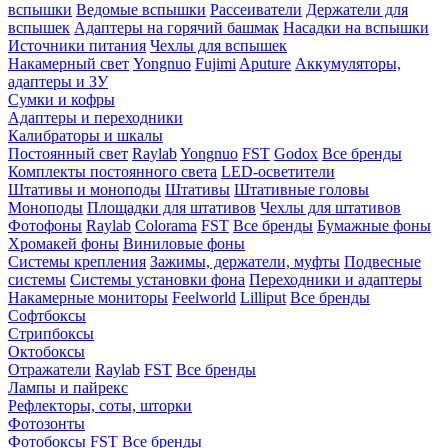
вспышки
Ведомые вспышки
Рассеиватели
Держатели для
вспышек
Адаптеры на горячий башмак
Насадки на вспышки
Источники питания
Чехлы для вспышек
Накамерный свет
Yongnuo
Fujimi
Aputure
Аккумуляторы,
адаптеры и ЗУ
Сумки и кофры
Адаптеры и переходники
Калибраторы и шкалы
Постоянный свет
Raylab
Yongnuo
FST
Godox
Все бренды
Комплекты постоянного света
LED-осветители
Штативы и моноподы
Штативы
Штативные головы
Моноподы
Площадки для штативов
Чехлы для штативов
Фотофоны
Raylab
Colorama
FST
Все бренды
Бумажные фоны
Хромакей фоны
Виниловые фоны
Системы крепления
Зажимы, держатели, муфты
Подвесные
системы
Системы установки фона
Переходники и адаптеры
Накамерные мониторы
Feelworld
Lilliput
Все бренды
Софтбоксы
Стрипбоксы
Октобоксы
Отражатели
Raylab
FST
Все бренды
Лампы и пайрекс
Рефлекторы, соты, шторки
Фотозонты
Фотобоксы
FST
Все бренды