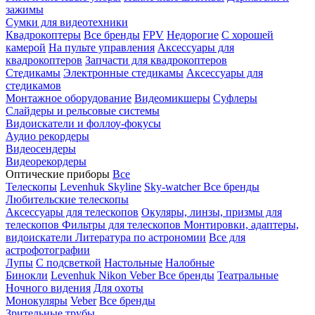
зажимы
Сумки для видеотехники
Квадрокоптеры
Все бренды
FPV
Недорогие
С хорошей
камерой
На пульте управления
Аксессуары для
квадрокоптеров
Запчасти для квадрокоптеров
Стедикамы
Электронные стедикамы
Аксессуары для
стедикамов
Монтажное оборудование
Видеомикшеры
Суфлеры
Слайдеры и рельсовые системы
Видоискатели и фоллоу-фокусы
Аудио рекордеры
Видеосендеры
Видеорекордеры
Оптические приборы
Все
Телескопы
Levenhuk Skyline
Sky-watcher
Все бренды
Любительские телескопы
Аксессуары для телескопов
Окуляры, линзы, призмы для
телескопов
Фильтры для телескопов
Монтировки, адаптеры,
видоискатели
Литература по астрономии
Все для
астрофотографии
Лупы
С подсветкой
Настольные
Налобные
Бинокли
Levenhuk
Nikon
Veber
Все бренды
Театральные
Ночного видения
Для охоты
Монокуляры
Veber
Все бренды
Зрительные трубы