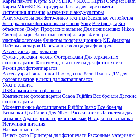
Карты памяти
Карты SD / SDHC / SDXC
Карты Compact Flash
Карты MicroSD
Картридеры
Чехлы для карт памяти
Источники питания
Батарейки и аккумуляторы
Аккумуляторы для фото-видео техники
Зарядные устройства
Беззеркальные фотоаппараты
Canon
Sony
Все бренды
Без
объектива (Body)
Профессиональные
Для начинающих
Nikon
Светофильтры
Защитные светофильтры
Фильтры
ультрафиолетовые
Фильтры поляризационные
ND-фильтры
Наборы фильтров
Переходные кольца для фильтров
Аксессуары для фильтров
Сумки, рюкзаки, чехлы
Фоторюкзаки
Для зеркальных
фотоаппаратов
Фоточемоданы и кейсы для фототехники
Ремни для фотоаппаратов
Аксессуары
Наглазники
Провода и кабели
Пульты ДУ для
фотоаппаратов
Клетки для фотоаппаратов
Уход и защита
USB-накопители и флэшки
Компактные фотоаппараты
Canon
Fujifilm
Все бренды
Детские
фотоаппараты
Моментальные фотоаппараты
Fujifilm Instax
Все бренды
Вспышки
Для Canon
Для Nikon
Рассеиватели
Держатели для
вспышек
Адаптеры на горячий башмак
Насадки на вспышки
Источники питания
Накамерный свет
Печать фото
Принтеры для фотопечати
Расходные материалы