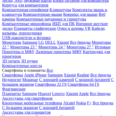
диски, SSD
Звуковые карты
Блоки питания для компьютера
Корпуса для компьютеров
Компьютерная периферия
Клавиатуры
Комплекты мышь и
клавиатура
Компьютерные мыши
Коврики для мыши
Веб
камеры
Компьютерные наушники и гарнитуры
Компьютерные микрофоны
ИБП для ПК
Внешние жесткие
диски
Планшеты графические
Очки и шлемы VR
Кабели,
разъемы, переходники
USB-накопители и флэшки
Мониторы
Samsung
LG
DELL
Xiaomi
Все бренды
Мониторы
22 "
Мониторы 23 "
Мониторы 24 "
Мониторы 27 "
Игровые
Принтеры и МФУ
Лазерные принтеры
МФУ
Картриджи для
принтеров
3D печать
3D ручки
Компьютерные кресла
Смартфоны и планшеты
Все
Смартфоны
Apple iPhone
Samsung
Xiaomi
Realme
Все бренды
Недорогие
Мощные
С хорошей камерой
С мощной батареей
С
большим экраном
Смартфоны 32 Гб
Смартфоны 64 Гб
Флагманские
Планшеты
Samsung
Huawei
Lenovo
Xiaomi
Apple
Все бренды
Аксессуары для смартфонов
Кнопочные мобильные телефоны
Alcatel
Nokia
F+
Все бренды
С большим экраном
С хорошей батареей
Аксессуары для планшетов