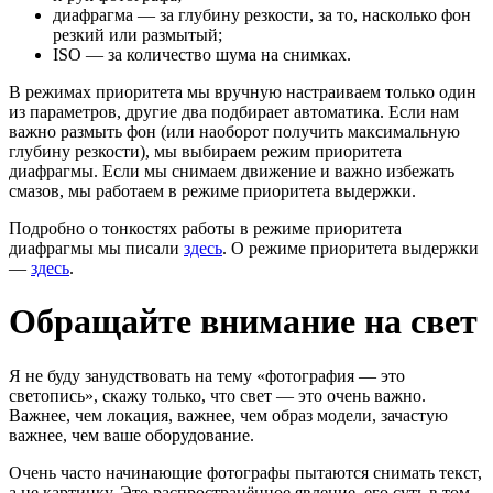
диафрагма — за глубину резкости, за то, насколько фон
резкий или размытый;
ISO — за количество шума на снимках.
В режимах приоритета мы вручную настраиваем только один
из параметров, другие два подбирает автоматика. Если нам
важно размыть фон (или наоборот получить максимальную
глубину резкости), мы выбираем режим приоритета
диафрагмы. Если мы снимаем движение и важно избежать
смазов, мы работаем в режиме приоритета выдержки.
Подробно о тонкостях работы в режиме приоритета
диафрагмы мы писали
здесь
. О режиме приоритета выдержки
—
здесь
.
Обращайте внимание на свет
Я не буду занудствовать на тему «фотография — это
светопись», скажу только, что свет — это очень важно.
Важнее, чем локация, важнее, чем образ модели, зачастую
важнее, чем ваше оборудование.
Очень часто начинающие фотографы пытаются снимать текст,
а не картинку. Это распространённое явление, его суть в том,