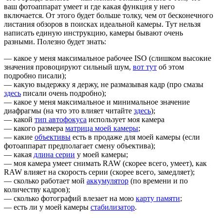
ваш фотоаппарат умеет и где какая функция у него
включается. От этого будет больше толку, чем от бесконечного
листания обзоров в поисках идеальной камеры. Тут нельзя
написать единую инструкцию, камеры бывают очень
разными. Полезно будет знать:
— какое у меня максимальное рабочее ISO (слишком высокие
значения провоцируют сильный шум,
вот тут
об этом
подробно писали);
— какую выдержку я держу, не размазывая кадр (про смазы
здесь
писали очень подробно);
— какое у меня максимальное и минимальное значение
диафрагмы (на что это влияет читайте
здесь
);
— какой
тип автофокуса
использует моя камера
— какого размера
матрица моей камеры
;
— какие
объективы
есть в продаже для моей камеры (если
фотоаппарат предполагает смену объектива);
— какая
длина серии
у моей камеры;
— моя камера умеет снимать RAW (скорее всего, умеет), как
RAW влияет на скорость серии (скорее всего, замедляет);
— сколько работает мой
аккумулятор
(по времени и по
количеству кадров);
— сколько фотографий влезает на мою
карту памяти
;
— есть ли у моей камеры
стабилизатор
.