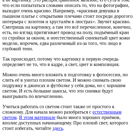
что если попытаться словами описать то, что на фотографии,
выходит очень красиво. Например, «красивая девушка в
пышном платье с открытыми плечами стоит посреди дорогого
интерьера с золотом и хрусталём в люстрах». Звучит красиво.
Смотришь на картинку, а там это всё перечисленное, конечно,
есть, но взгляд притягивает провод на полу, подъёмный кран
со стройки за окном, и неестественный синеватый цвет кожи
модели, впрочем, едва различимый из-за того, что лицо в
глубокой тени.
Так происходит, потому что картинку в первую очередь
определяет не то, что в кадре, а свет, цвет и композиция.
Можно очень много вложить в подготовку к фотосессии, но
слить её в унитаз плохим светом. И можно снимать свою
подружку в джинсах и футболке у себя дома, но с хорошим
светом. И есть большие шансы, что эти снимки будут
выигрывать по впечатлению.
Учиться работать со светом стоит также от простого к
сложному. Для начала можно разобраться с
естественным
светом
.
В этом материале
было много хороших приёмов,
вполне доступных начинающему. Про плохой свет, которого
стоит избегать, читайте
здесь
.