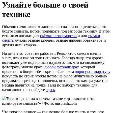
Узнайте больше о своей
технике
Обычно начинающим дают совет сначала определиться, что
будете снимать, потом подбирать под запросы технику. В этом
есть доля логики: для
съёмки натюрмортов
и для
съёмки
спорта
нужны разные камеры, разные наборы объективов и
других аксессуаров.
На деле этот совет не работает. Редко кто с самого начала
знает, что и как он хочет снимать. Гораздо чаще эта дорога
возникает уже под ногами идущего. Так что начинающему
фотографу можно брать
любой фотоаппарат
, который
пролезает в бюджет без скрипа. Слишком
дорогую аппаратуру
покупать не стоит, чтобы потом не было мучительно больно
продавать через год за полцены, осознав, что камера уже три
месяца пылится на полке. Гайд по выбору техники для
начинающих вы найдёте
здесь
.
Твое лицо, когда в фотомагазине спрашивают «что
планируете снимать?» / Фото: unsplash.com
Что гораздо важнее — как можно больше узнать о том, что