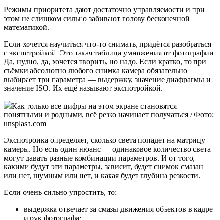
Режимы приоритета дают достаточно управляемости и при
этом не слишком сильно забивают голову бесконечной
математикой.
Если хочется научиться что-то снимать, придётся разобраться
с экспотройкой. Это такая таблица умножения от фотографии.
Да, нудно, да, хочется творить, но надо. Если кратко, то при
съёмки абсолютно любого снимка камера обязательно
выбирает три параметра — выдержку, значение диафрагмы и
значение ISO. Их ещё называют экспотройкой.
Как только все цифры на этом экране становятся
понятными и родными, всё резко начинает получаться / Фото:
unsplash.com
Экспотройка определяет, сколько света попадёт на матрицу
камеры. Но есть один нюанс — одинаковое количество света
могут давать разные комбинации параметров. И от того,
какими будут эти параметры, зависит, будет снимок смазан
или нет, шумным или нет, и какая будет глубина резкости.
Если очень сильно упростить, то:
выдержка отвечает за смазы движения объектов в кадре
и рук фотографа;