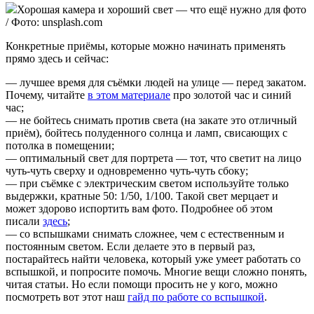
Хорошая камера и хороший свет — что ещё нужно для фото
/ Фото: unsplash.com
Конкретные приёмы, которые можно начинать применять
прямо здесь и сейчас:
— лучшее время для съёмки людей на улице — перед закатом.
Почему, читайте
в этом материале
про золотой час и синий
час;
— не бойтесь снимать против света (на закате это отличный
приём), бойтесь полуденного солнца и ламп, свисающих с
потолка в помещении;
— оптимальный свет для портрета — тот, что светит на лицо
чуть-чуть сверху и одновременно чуть-чуть сбоку;
— при съёмке с электрическим светом используйте только
выдержки, кратные 50: 1/50, 1/100. Такой свет мерцает и
может здорово испортить вам фото. Подробнее об этом
писали
здесь
;
— со вспышками снимать сложнее, чем с естественным и
постоянным светом. Если делаете это в первый раз,
постарайтесь найти человека, который уже умеет работать со
вспышкой, и попросите помочь. Многие вещи сложно понять,
читая статьи. Но если помощи просить не у кого, можно
посмотреть вот этот наш
гайд по работе со вспышкой
.