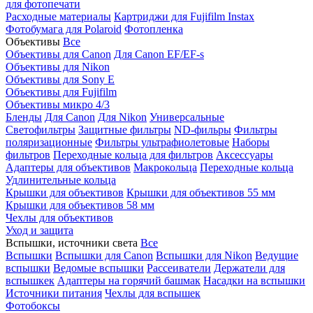
для фотопечати
Расходные материалы
Картриджи для Fujifilm Instax
Фотобумага для Polaroid
Фотопленка
Объективы
Все
Объективы для Canon
Для Canon EF/EF-s
Объективы для Nikon
Объективы для Sony E
Объективы для Fujifilm
Объективы микро 4/3
Бленды
Для Canon
Для Nikon
Универсальные
Светофильтры
Защитные фильтры
ND-фильры
Фильтры
поляризационные
Фильтры ультрафиолетовые
Наборы
фильтров
Переходные кольца для фильтров
Аксессуары
Адаптеры для объективов
Макрокольца
Переходные кольца
Удлинительные кольца
Крышки для объективов
Крышки для объективов 55 мм
Крышки для объективов 58 мм
Чехлы для объективов
Уход и защита
Вспышки, источники света
Все
Вспышки
Вспышки для Canon
Вспышки для Nikon
Ведущие
вспышки
Ведомые вспышки
Рассеиватели
Держатели для
вспышкек
Адаптеры на горячий башмак
Насадки на вспышки
Источники питания
Чехлы для вспышек
Фотобоксы