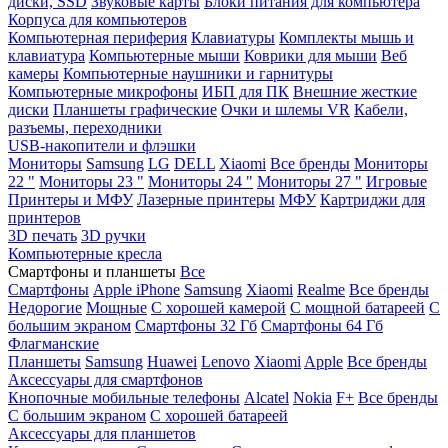
диски, SSD
Звуковые карты
Блоки питания для компьютера
Корпуса для компьютеров
Компьютерная периферия
Клавиатуры
Комплекты мышь и
клавиатура
Компьютерные мыши
Коврики для мыши
Веб
камеры
Компьютерные наушники и гарнитуры
Компьютерные микрофоны
ИБП для ПК
Внешние жесткие
диски
Планшеты графические
Очки и шлемы VR
Кабели,
разъемы, переходники
USB-накопители и флэшки
Мониторы
Samsung
LG
DELL
Xiaomi
Все бренды
Мониторы
22 "
Мониторы 23 "
Мониторы 24 "
Мониторы 27 "
Игровые
Принтеры и МФУ
Лазерные принтеры
МФУ
Картриджи для
принтеров
3D печать
3D ручки
Компьютерные кресла
Смартфоны и планшеты
Все
Смартфоны
Apple iPhone
Samsung
Xiaomi
Realme
Все бренды
Недорогие
Мощные
С хорошей камерой
С мощной батареей
С
большим экраном
Смартфоны 32 Гб
Смартфоны 64 Гб
Флагманские
Планшеты
Samsung
Huawei
Lenovo
Xiaomi
Apple
Все бренды
Аксессуары для смартфонов
Кнопочные мобильные телефоны
Alcatel
Nokia
F+
Все бренды
С большим экраном
С хорошей батареей
Аксессуары для планшетов