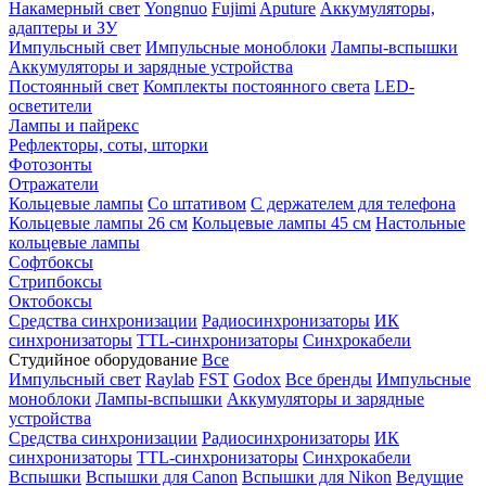
Накамерный свет
Yongnuo
Fujimi
Aputure
Аккумуляторы,
адаптеры и ЗУ
Импульсный свет
Импульсные моноблоки
Лампы-вспышки
Аккумуляторы и зарядные устройства
Постоянный свет
Комплекты постоянного света
LED-
осветители
Лампы и пайрекс
Рефлекторы, соты, шторки
Фотозонты
Отражатели
Кольцевые лампы
Со штативом
С держателем для телефона
Кольцевые лампы 26 см
Кольцевые лампы 45 см
Настольные
кольцевые лампы
Софтбоксы
Стрипбоксы
Октобоксы
Средства синхронизации
Радиосинхронизаторы
ИК
синхронизаторы
TTL-синхронизаторы
Синхрокабели
Студийное оборудование
Все
Импульсный свет
Raylab
FST
Godox
Все бренды
Импульсные
моноблоки
Лампы-вспышки
Аккумуляторы и зарядные
устройства
Средства синхронизации
Радиосинхронизаторы
ИК
синхронизаторы
TTL-синхронизаторы
Синхрокабели
Вспышки
Вспышки для Canon
Вспышки для Nikon
Ведущие