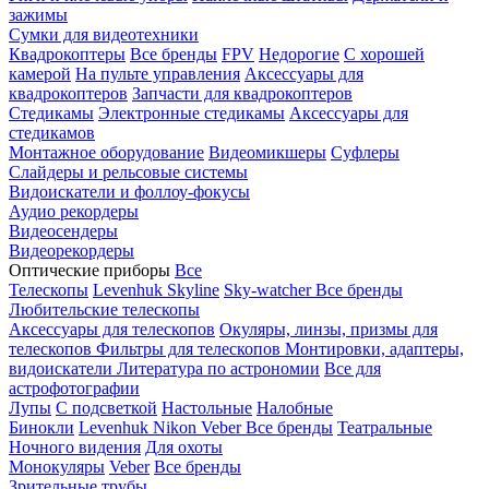
зажимы
Сумки для видеотехники
Квадрокоптеры
Все бренды
FPV
Недорогие
С хорошей
камерой
На пульте управления
Аксессуары для
квадрокоптеров
Запчасти для квадрокоптеров
Стедикамы
Электронные стедикамы
Аксессуары для
стедикамов
Монтажное оборудование
Видеомикшеры
Суфлеры
Слайдеры и рельсовые системы
Видоискатели и фоллоу-фокусы
Аудио рекордеры
Видеосендеры
Видеорекордеры
Оптические приборы
Все
Телескопы
Levenhuk Skyline
Sky-watcher
Все бренды
Любительские телескопы
Аксессуары для телескопов
Окуляры, линзы, призмы для
телескопов
Фильтры для телескопов
Монтировки, адаптеры,
видоискатели
Литература по астрономии
Все для
астрофотографии
Лупы
С подсветкой
Настольные
Налобные
Бинокли
Levenhuk
Nikon
Veber
Все бренды
Театральные
Ночного видения
Для охоты
Монокуляры
Veber
Все бренды
Зрительные трубы