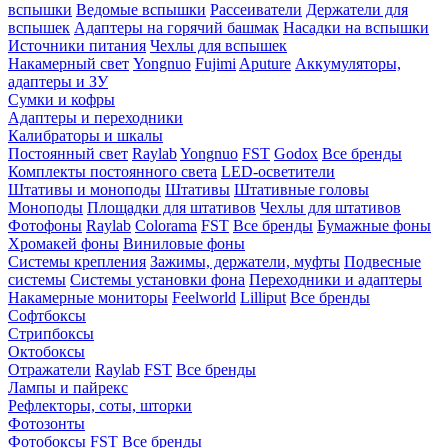
вспышки
Ведомые вспышки
Рассеиватели
Держатели для
вспышек
Адаптеры на горячий башмак
Насадки на вспышки
Источники питания
Чехлы для вспышек
Накамерный свет
Yongnuo
Fujimi
Aputure
Аккумуляторы,
адаптеры и ЗУ
Сумки и кофры
Адаптеры и переходники
Калибраторы и шкалы
Постоянный свет
Raylab
Yongnuo
FST
Godox
Все бренды
Комплекты постоянного света
LED-осветители
Штативы и моноподы
Штативы
Штативные головы
Моноподы
Площадки для штативов
Чехлы для штативов
Фотофоны
Raylab
Colorama
FST
Все бренды
Бумажные фоны
Хромакей фоны
Виниловые фоны
Системы крепления
Зажимы, держатели, муфты
Подвесные
системы
Системы установки фона
Переходники и адаптеры
Накамерные мониторы
Feelworld
Lilliput
Все бренды
Софтбоксы
Стрипбоксы
Октобоксы
Отражатели
Raylab
FST
Все бренды
Лампы и пайрекс
Рефлекторы, соты, шторки
Фотозонты
Фотобоксы
FST
Все бренды