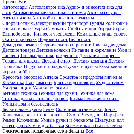
Прочее
Все
Автотовары
Автоэлектроника
Аудио- и видеотехника для
авто
Автомобильные охранные системы
Автоаксессуары
Автозапчасти
Автомобильные инструменты
Спорт и отдых
Электрический транспорт
Туризм
Роликовые
коньки и аксессуары
Самокаты
Скейты и лонгборды
Игры
Единоборства
Фитнес и тренажеры
Командные виды спорта
Охота и рыбалка
Водный спорт
Велоспорт
Дом, дача, ремонт
Строительство и ремонт
Товары для дома
Детские товары
Детские коляски
Питание и кормление
Уход и
гигиена
Товары для новорождённых
Детские автокресла
Товары для школы
Детский спорт
Детская комната
Детская
площадка
Игрушки и подарки
Куклы и пупсы
Развивающие
игры и хобби
Красота и здоровье
Аптека
Средства и предметы гигиены
Косметика
Парфюмерия
Бритье и депиляция
Уход за телом
Уход за лицом
Уход за волосами
Бытовая техника
Техника для кухни
Техника для дома
Техника для красоты и здоровья
Климатическая техника
Умный дом и безопасность
Белье и аксессуары
Белье
Солнцезащитные очки
Зонты
Кошельки, визитницы, кисеты
Сумки
Чемоданы
Портфели
Ремни
Ключницы
Умные ручки и блокноты
Шкатулки для
аксессуаров
Замки для багажа
Косметички и бьюти-кейсы
Электронные подарочные сертификаты
Все