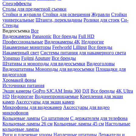
Спецэффекты
Столы для предметной съемки
Стойки и журавли
Стойки для освещения
Журавли
Стойки
универсальные
Штанги, перекладины
Ролики для стоек
Си-
Стенды
Видеосъемка
Все
Видеокамеры
Panasonic
Все бренды
Full HD
Профессиональные
Видеокамеры 4K
Недорогие
Накамерные мониторы
Feelworld
Lilliput
Все бренды
Накамерный свет
Системы питания для накамерного света
Yongnuo
Fujimi
Aputure
Все бренды
Штативы и моноподы для видеосъемки
Видеоголовы
Видеоштативы
Моноподы для видеосъемки
Площадки для
видеоголов
Хромакей фоны
Источники питания
Экшн камеры
GoPro
SJCAM
Insta 360
DJI
Все бренды
4K Ultra
HD
Недорогие
Водонепроницаемые
Крепления для экшн
камер
Аксессуары для экшн камер
Микрофоны для видеокамер
Аксессуары для видео
микрофонов
Кольцевые лампы
Со штативом
C держателем для телефона
Кольцевые лампы 26 см
Кольцевые лампы 45 см
Настольные
кольцевые лампы
Риги и плечевые упоры
Наплечные штативы
Держатели и