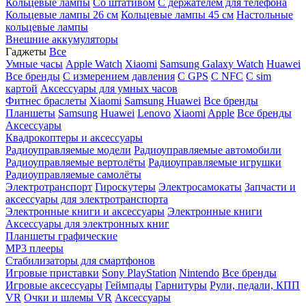
Кольцевые лампы
Со штативом
C держателем для телефона
Кольцевые лампы 26 см
Кольцевые лампы 45 см
Настольные
кольцевые лампы
Внешние аккумуляторы
Гаджеты
Все
Умные часы
Apple Watch
Xiaomi
Samsung Galaxy Watch
Huawei
Все бренды
C измерением давления
C GPS
C NFC
C sim
картой
Аксессуары для умных часов
Фитнес браслеты
Xiaomi
Samsung
Huawei
Все бренды
Планшеты
Samsung
Huawei
Lenovo
Xiaomi
Apple
Все бренды
Аксессуары
Квадрокоптеры и аксессуары
Радиоуправляемые модели
Радиоуправляемые автомобили
Радиоуправляемые вертолёты
Радиоуправляемые игрушки
Радиоуправляемые самолёты
Электротранспорт
Гироскутеры
Электросамокаты
Запчасти и
аксессуары для электротранспорта
Электронные книги и аксессуары
Электронные книги
Аксессуары для электронных книг
Планшеты графические
MP3 плееры
Стабилизаторы для смартфонов
Игровые приставки
Sony PlayStation
Nintendo
Все бренды
Игровые аксессуары
Геймпады
Гарнитуры
Рули, педали, КПП
VR
Очки и шлемы VR
Аксессуары