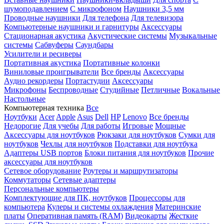
шумоподавлением
С микрофоном
Наушники 3,5 мм
Проводные наушники
Для телефона
Для телевизора
Компьютерные наушники и гарнитуры
Аксессуары
Стационарная акустика
Акустические системы
Музыкальные
системы
Сабвуферы
Саундбары
Усилители и ресиверы
Портативная акустика
Портативные колонки
Виниловые проигрыватели
Все бренды
Аксессуары
Аудио рекордеры
Портастудии
Аксессуары
Микрофоны
Беспроводные
Студийные
Петличные
Вокальные
Настольные
Компьютерная техника
Все
Ноутбуки
Acer
Apple
Asus
Dell
HP
Lenovo
Все бренды
Недорогие
Для учебы
Для работы
Игровые
Мощные
Аксессуары для ноутбуков
Рюкзаки для ноутбуков
Сумки для
ноутбуков
Чехлы для ноутбуков
Подставки для ноутбука
Адаптеры USB портов
Блоки питания для ноутбуков
Прочие
аксессуары для ноутбуков
Сетевое оборудование
Роутеры и маршрутизаторы
Коммутаторы
Сетевые адаптеры
Персональные компьютеры
Комплектующие для ПК, ноутбуков
Процессоры для
компьютера
Кулеры и системы охлаждения
Материнские
платы
Оперативная память (RAM)
Видеокарты
Жесткие