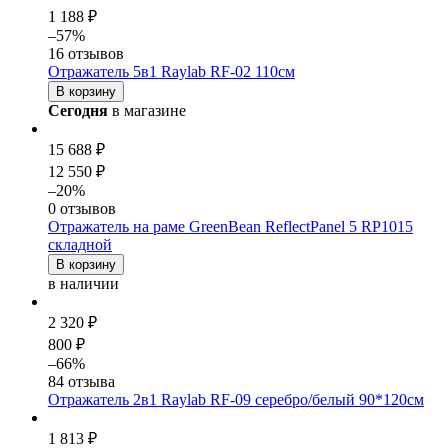
1 188 ₽
–57%
16 отзывов
Отражатель 5в1 Raylab RF-02 110см
В корзину
Сегодня
в магазине
15 688 ₽
12 550 ₽
–20%
0 отзывов
Отражатель на раме GreenBean ReflectPanel 5 RP1015
складной
В корзину
в наличии
2 320 ₽
800 ₽
–66%
84 отзыва
Отражатель 2в1 Raylab RF-09 серебро/белый 90*120см
1 813 ₽