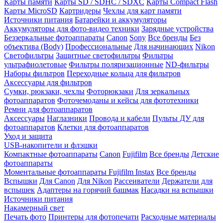
Карты памяти
Карты SD / SDHC / SDXC
Карты Compact Flash
Карты MicroSD
Картридеры
Чехлы для карт памяти
Источники питания
Батарейки и аккумуляторы
Аккумуляторы для фото-видео техники
Зарядные устройства
Беззеркальные фотоаппараты
Canon
Sony
Все бренды
Без
объектива (Body)
Профессиональные
Для начинающих
Nikon
Светофильтры
Защитные светофильтры
Фильтры
ультрафиолетовые
Фильтры поляризационные
ND-фильтры
Наборы фильтров
Переходные кольца для фильтров
Аксессуары для фильтров
Сумки, рюкзаки, чехлы
Фоторюкзаки
Для зеркальных
фотоаппаратов
Фоточемоданы и кейсы для фототехники
Ремни для фотоаппаратов
Аксессуары
Наглазники
Провода и кабели
Пульты ДУ для
фотоаппаратов
Клетки для фотоаппаратов
Уход и защита
USB-накопители и флэшки
Компактные фотоаппараты
Canon
Fujifilm
Все бренды
Детские
фотоаппараты
Моментальные фотоаппараты
Fujifilm Instax
Все бренды
Вспышки
Для Canon
Для Nikon
Рассеиватели
Держатели для
вспышек
Адаптеры на горячий башмак
Насадки на вспышки
Источники питания
Накамерный свет
Печать фото
Принтеры для фотопечати
Расходные материалы