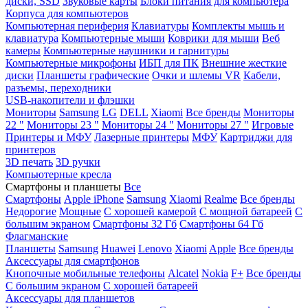
диски, SSD
Звуковые карты
Блоки питания для компьютера
Корпуса для компьютеров
Компьютерная периферия
Клавиатуры
Комплекты мышь и
клавиатура
Компьютерные мыши
Коврики для мыши
Веб
камеры
Компьютерные наушники и гарнитуры
Компьютерные микрофоны
ИБП для ПК
Внешние жесткие
диски
Планшеты графические
Очки и шлемы VR
Кабели,
разъемы, переходники
USB-накопители и флэшки
Мониторы
Samsung
LG
DELL
Xiaomi
Все бренды
Мониторы
22 "
Мониторы 23 "
Мониторы 24 "
Мониторы 27 "
Игровые
Принтеры и МФУ
Лазерные принтеры
МФУ
Картриджи для
принтеров
3D печать
3D ручки
Компьютерные кресла
Смартфоны и планшеты
Все
Смартфоны
Apple iPhone
Samsung
Xiaomi
Realme
Все бренды
Недорогие
Мощные
С хорошей камерой
С мощной батареей
С
большим экраном
Смартфоны 32 Гб
Смартфоны 64 Гб
Флагманские
Планшеты
Samsung
Huawei
Lenovo
Xiaomi
Apple
Все бренды
Аксессуары для смартфонов
Кнопочные мобильные телефоны
Alcatel
Nokia
F+
Все бренды
С большим экраном
С хорошей батареей
Аксессуары для планшетов