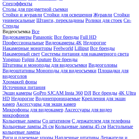
Спецэффекты
Столы для предметной съемки
Стойки и журавли
Стойки для освещения
Журавли
Стойки
универсальные
Штанги, перекладины
Ролики для стоек
Си-
Стенды
Видеосъемка
Все
Видеокамеры
Panasonic
Все бренды
Full HD
Профессиональные
Видеокамеры 4K
Недорогие
Накамерные мониторы
Feelworld
Lilliput
Все бренды
Накамерный свет
Системы питания для накамерного света
Yongnuo
Fujimi
Aputure
Все бренды
Штативы и моноподы для видеосъемки
Видеоголовы
Видеоштативы
Моноподы для видеосъемки
Площадки для
видеоголов
Хромакей фоны
Источники питания
Экшн камеры
GoPro
SJCAM
Insta 360
DJI
Все бренды
4K Ultra
HD
Недорогие
Водонепроницаемые
Крепления для экшн
камер
Аксессуары для экшн камер
Микрофоны для видеокамер
Аксессуары для видео
микрофонов
Кольцевые лампы
Со штативом
C держателем для телефона
Кольцевые лампы 26 см
Кольцевые лампы 45 см
Настольные
кольцевые лампы
Риги и плечевые упоры
Наплечные штативы
Держатели и