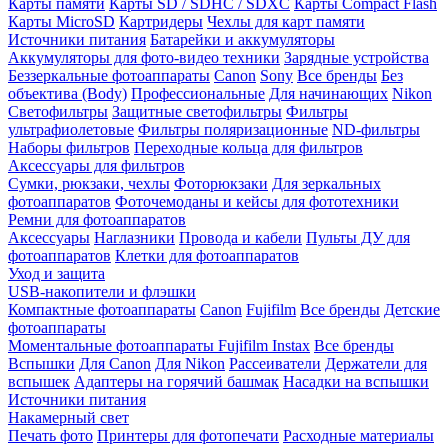
Карты памяти
Карты SD / SDHC / SDXC
Карты Compact Flash
Карты MicroSD
Картридеры
Чехлы для карт памяти
Источники питания
Батарейки и аккумуляторы
Аккумуляторы для фото-видео техники
Зарядные устройства
Беззеркальные фотоаппараты
Canon
Sony
Все бренды
Без
объектива (Body)
Профессиональные
Для начинающих
Nikon
Светофильтры
Защитные светофильтры
Фильтры
ультрафиолетовые
Фильтры поляризационные
ND-фильтры
Наборы фильтров
Переходные кольца для фильтров
Аксессуары для фильтров
Сумки, рюкзаки, чехлы
Фоторюкзаки
Для зеркальных
фотоаппаратов
Фоточемоданы и кейсы для фототехники
Ремни для фотоаппаратов
Аксессуары
Наглазники
Провода и кабели
Пульты ДУ для
фотоаппаратов
Клетки для фотоаппаратов
Уход и защита
USB-накопители и флэшки
Компактные фотоаппараты
Canon
Fujifilm
Все бренды
Детские
фотоаппараты
Моментальные фотоаппараты
Fujifilm Instax
Все бренды
Вспышки
Для Canon
Для Nikon
Рассеиватели
Держатели для
вспышек
Адаптеры на горячий башмак
Насадки на вспышки
Источники питания
Накамерный свет
Печать фото
Принтеры для фотопечати
Расходные материалы