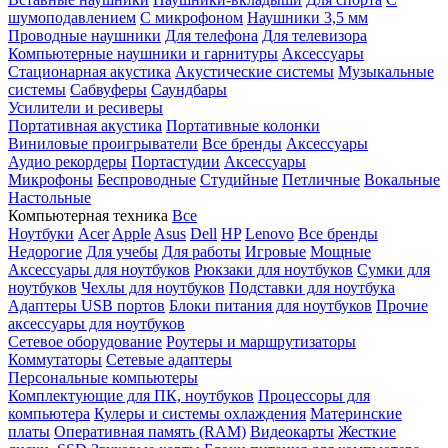
шумоподавлением
С микрофоном
Наушники 3,5 мм
Проводные наушники
Для телефона
Для телевизора
Компьютерные наушники и гарнитуры
Аксессуары
Стационарная акустика
Акустические системы
Музыкальные
системы
Сабвуферы
Саундбары
Усилители и ресиверы
Портативная акустика
Портативные колонки
Виниловые проигрыватели
Все бренды
Аксессуары
Аудио рекордеры
Портастудии
Аксессуары
Микрофоны
Беспроводные
Студийные
Петличные
Вокальные
Настольные
Компьютерная техника
Все
Ноутбуки
Acer
Apple
Asus
Dell
HP
Lenovo
Все бренды
Недорогие
Для учебы
Для работы
Игровые
Мощные
Аксессуары для ноутбуков
Рюкзаки для ноутбуков
Сумки для
ноутбуков
Чехлы для ноутбуков
Подставки для ноутбука
Адаптеры USB портов
Блоки питания для ноутбуков
Прочие
аксессуары для ноутбуков
Сетевое оборудование
Роутеры и маршрутизаторы
Коммутаторы
Сетевые адаптеры
Персональные компьютеры
Комплектующие для ПК, ноутбуков
Процессоры для
компьютера
Кулеры и системы охлаждения
Материнские
платы
Оперативная память (RAM)
Видеокарты
Жесткие