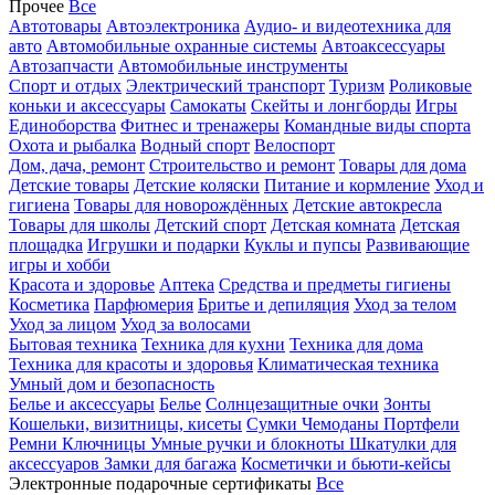
Прочее
Все
Автотовары
Автоэлектроника
Аудио- и видеотехника для
авто
Автомобильные охранные системы
Автоаксессуары
Автозапчасти
Автомобильные инструменты
Спорт и отдых
Электрический транспорт
Туризм
Роликовые
коньки и аксессуары
Самокаты
Скейты и лонгборды
Игры
Единоборства
Фитнес и тренажеры
Командные виды спорта
Охота и рыбалка
Водный спорт
Велоспорт
Дом, дача, ремонт
Строительство и ремонт
Товары для дома
Детские товары
Детские коляски
Питание и кормление
Уход и
гигиена
Товары для новорождённых
Детские автокресла
Товары для школы
Детский спорт
Детская комната
Детская
площадка
Игрушки и подарки
Куклы и пупсы
Развивающие
игры и хобби
Красота и здоровье
Аптека
Средства и предметы гигиены
Косметика
Парфюмерия
Бритье и депиляция
Уход за телом
Уход за лицом
Уход за волосами
Бытовая техника
Техника для кухни
Техника для дома
Техника для красоты и здоровья
Климатическая техника
Умный дом и безопасность
Белье и аксессуары
Белье
Солнцезащитные очки
Зонты
Кошельки, визитницы, кисеты
Сумки
Чемоданы
Портфели
Ремни
Ключницы
Умные ручки и блокноты
Шкатулки для
аксессуаров
Замки для багажа
Косметички и бьюти-кейсы
Электронные подарочные сертификаты
Все