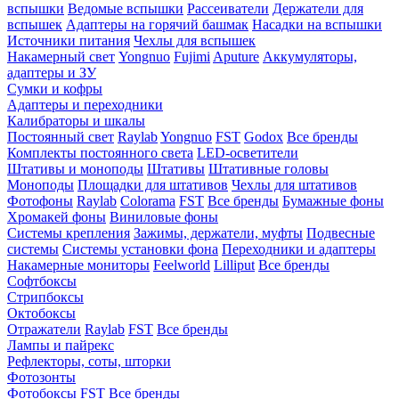
вспышки
Ведомые вспышки
Рассеиватели
Держатели для
вспышек
Адаптеры на горячий башмак
Насадки на вспышки
Источники питания
Чехлы для вспышек
Накамерный свет
Yongnuo
Fujimi
Aputure
Аккумуляторы,
адаптеры и ЗУ
Сумки и кофры
Адаптеры и переходники
Калибраторы и шкалы
Постоянный свет
Raylab
Yongnuo
FST
Godox
Все бренды
Комплекты постоянного света
LED-осветители
Штативы и моноподы
Штативы
Штативные головы
Моноподы
Площадки для штативов
Чехлы для штативов
Фотофоны
Raylab
Colorama
FST
Все бренды
Бумажные фоны
Хромакей фоны
Виниловые фоны
Системы крепления
Зажимы, держатели, муфты
Подвесные
системы
Системы установки фона
Переходники и адаптеры
Накамерные мониторы
Feelworld
Lilliput
Все бренды
Софтбоксы
Стрипбоксы
Октобоксы
Отражатели
Raylab
FST
Все бренды
Лампы и пайрекс
Рефлекторы, соты, шторки
Фотозонты
Фотобоксы
FST
Все бренды