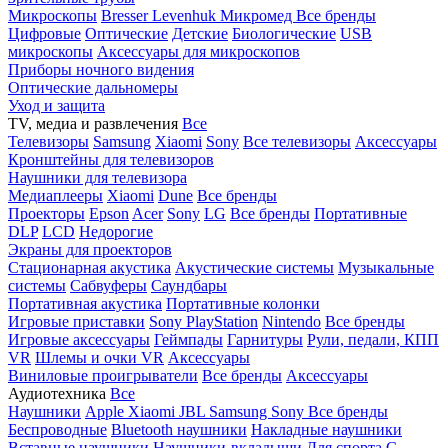
Микроскопы
Bresser
Levenhuk
Микромед
Все бренды
Цифровые
Оптические
Детские
Биологические
USB
микроскопы
Аксессуары для микроскопов
Приборы ночного видения
Оптические дальномеры
Уход и защита
TV, медиа и развлечения
Все
Телевизоры
Samsung
Xiaomi
Sony
Все телевизоры
Аксессуары
Кронштейны для телевизоров
Наушники для телевизора
Медиаплееры
Xiaomi
Dune
Все бренды
Проекторы
Epson
Acer
Sony
LG
Все бренды
Портативные
DLP
LCD
Недорогие
Экраны для проекторов
Стационарная акустика
Акустические системы
Музыкальные
системы
Сабвуферы
Саундбары
Портативная акустика
Портативные колонки
Игровые приставки
Sony PlayStation
Nintendo
Все бренды
Игровые аксессуары
Геймпады
Гарнитуры
Рули, педали, КПП
VR
Шлемы и очки VR
Аксессуары
Виниловые проигрыватели
Все бренды
Аксессуары
Аудиотехника
Все
Наушники
Apple
Xiaomi
JBL
Samsung
Sony
Все бренды
Беспроводные
Bluetooth наушники
Накладные наушники
Вставные наушники
Наушники-вкладыши
Для спорта
С