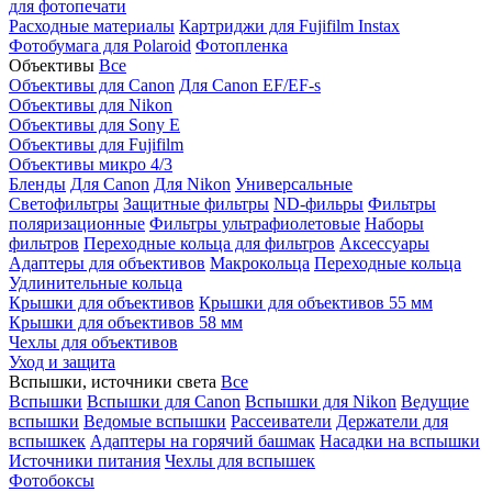
для фотопечати
Расходные материалы
Картриджи для Fujifilm Instax
Фотобумага для Polaroid
Фотопленка
Объективы
Все
Объективы для Canon
Для Canon EF/EF-s
Объективы для Nikon
Объективы для Sony E
Объективы для Fujifilm
Объективы микро 4/3
Бленды
Для Canon
Для Nikon
Универсальные
Светофильтры
Защитные фильтры
ND-фильры
Фильтры
поляризационные
Фильтры ультрафиолетовые
Наборы
фильтров
Переходные кольца для фильтров
Аксессуары
Адаптеры для объективов
Макрокольца
Переходные кольца
Удлинительные кольца
Крышки для объективов
Крышки для объективов 55 мм
Крышки для объективов 58 мм
Чехлы для объективов
Уход и защита
Вспышки, источники света
Все
Вспышки
Вспышки для Canon
Вспышки для Nikon
Ведущие
вспышки
Ведомые вспышки
Рассеиватели
Держатели для
вспышкек
Адаптеры на горячий башмак
Насадки на вспышки
Источники питания
Чехлы для вспышек
Фотобоксы