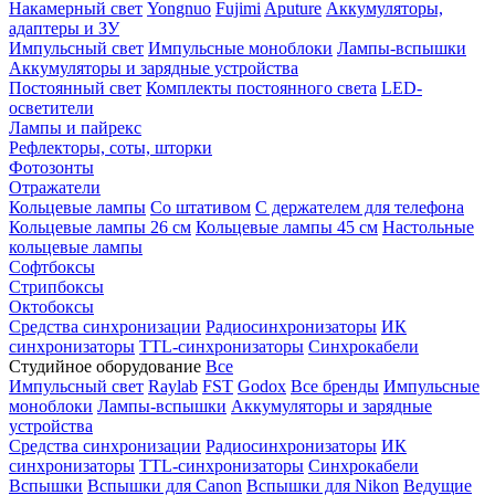
Накамерный свет
Yongnuo
Fujimi
Aputure
Аккумуляторы,
адаптеры и ЗУ
Импульсный свет
Импульсные моноблоки
Лампы-вспышки
Аккумуляторы и зарядные устройства
Постоянный свет
Комплекты постоянного света
LED-
осветители
Лампы и пайрекс
Рефлекторы, соты, шторки
Фотозонты
Отражатели
Кольцевые лампы
Со штативом
С держателем для телефона
Кольцевые лампы 26 см
Кольцевые лампы 45 см
Настольные
кольцевые лампы
Софтбоксы
Стрипбоксы
Октобоксы
Средства синхронизации
Радиосинхронизаторы
ИК
синхронизаторы
TTL-синхронизаторы
Синхрокабели
Студийное оборудование
Все
Импульсный свет
Raylab
FST
Godox
Все бренды
Импульсные
моноблоки
Лампы-вспышки
Аккумуляторы и зарядные
устройства
Средства синхронизации
Радиосинхронизаторы
ИК
синхронизаторы
TTL-синхронизаторы
Синхрокабели
Вспышки
Вспышки для Canon
Вспышки для Nikon
Ведущие