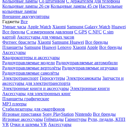
Кольцевые лампы
Со штативом
C держателем для телефона
Кольцевые лампы 26 см
Кольцевые лампы 45 см
Настольные
кольцевые лампы
Внешние аккумуляторы
Гаджеты
Все
Умные часы
Apple Watch
Xiaomi
Samsung Galaxy Watch
Huawei
Все бренды
C измерением давления
C GPS
C NFC
C sim
картой
Аксессуары для умных часов
Фитнес браслеты
Xiaomi
Samsung
Huawei
Все бренды
Планшеты
Samsung
Huawei
Lenovo
Xiaomi
Apple
Все бренды
Аксессуары
Квадрокоптеры и аксессуары
Радиоуправляемые модели
Радиоуправляемые автомобили
Радиоуправляемые вертолёты
Радиоуправляемые игрушки
Радиоуправляемые самолёты
Электротранспорт
Гироскутеры
Электросамокаты
Запчасти и
аксессуары для электротранспорта
Электронные книги и аксессуары
Электронные книги
Аксессуары для электронных книг
Планшеты графические
MP3 плееры
Стабилизаторы для смартфонов
Игровые приставки
Sony PlayStation
Nintendo
Все бренды
Игровые аксессуары
Геймпады
Гарнитуры
Рули, педали, КПП
VR
Очки и шлемы VR
Аксессуары