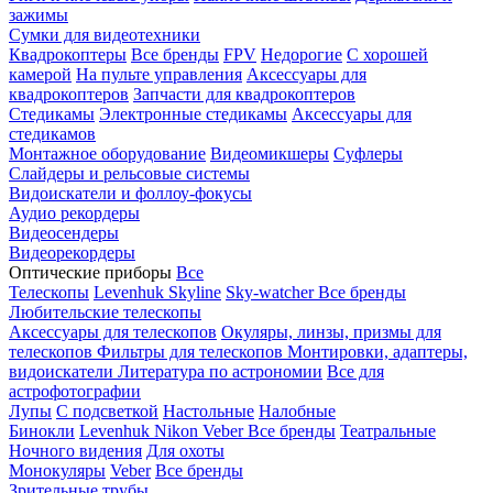
зажимы
Сумки для видеотехники
Квадрокоптеры
Все бренды
FPV
Недорогие
С хорошей
камерой
На пульте управления
Аксессуары для
квадрокоптеров
Запчасти для квадрокоптеров
Стедикамы
Электронные стедикамы
Аксессуары для
стедикамов
Монтажное оборудование
Видеомикшеры
Суфлеры
Слайдеры и рельсовые системы
Видоискатели и фоллоу-фокусы
Аудио рекордеры
Видеосендеры
Видеорекордеры
Оптические приборы
Все
Телескопы
Levenhuk Skyline
Sky-watcher
Все бренды
Любительские телескопы
Аксессуары для телескопов
Окуляры, линзы, призмы для
телескопов
Фильтры для телескопов
Монтировки, адаптеры,
видоискатели
Литература по астрономии
Все для
астрофотографии
Лупы
С подсветкой
Настольные
Налобные
Бинокли
Levenhuk
Nikon
Veber
Все бренды
Театральные
Ночного видения
Для охоты
Монокуляры
Veber
Все бренды
Зрительные трубы