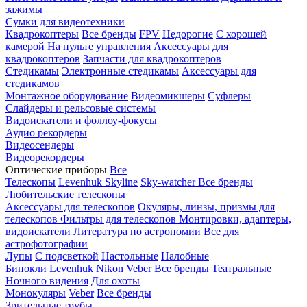
зажимы
Сумки для видеотехники
Квадрокоптеры
Все бренды
FPV
Недорогие
С хорошей
камерой
На пульте управления
Аксессуары для
квадрокоптеров
Запчасти для квадрокоптеров
Стедикамы
Электронные стедикамы
Аксессуары для
стедикамов
Монтажное оборудование
Видеомикшеры
Суфлеры
Слайдеры и рельсовые системы
Видоискатели и фоллоу-фокусы
Аудио рекордеры
Видеосендеры
Видеорекордеры
Оптические приборы
Все
Телескопы
Levenhuk Skyline
Sky-watcher
Все бренды
Любительские телескопы
Аксессуары для телескопов
Окуляры, линзы, призмы для
телескопов
Фильтры для телескопов
Монтировки, адаптеры,
видоискатели
Литература по астрономии
Все для
астрофотографии
Лупы
С подсветкой
Настольные
Налобные
Бинокли
Levenhuk
Nikon
Veber
Все бренды
Театральные
Ночного видения
Для охоты
Монокуляры
Veber
Все бренды
Зрительные трубы