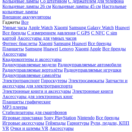
Кольцевые лампы
Со штативом
C держателем для телефона
Кольцевые лампы 26 см
Кольцевые лампы 45 см
Настольные
кольцевые лампы
Внешние аккумуляторы
Гаджеты
Все
Умные часы
Apple Watch
Xiaomi
Samsung Galaxy Watch
Huawei
Все бренды
C измерением давления
C GPS
C NFC
C sim
картой
Аксессуары для умных часов
Фитнес браслеты
Xiaomi
Samsung
Huawei
Все бренды
Планшеты
Samsung
Huawei
Lenovo
Xiaomi
Apple
Все бренды
Аксессуары
Квадрокоптеры и аксессуары
Радиоуправляемые модели
Радиоуправляемые автомобили
Радиоуправляемые вертолёты
Радиоуправляемые игрушки
Радиоуправляемые самолёты
Электротранспорт
Гироскутеры
Электросамокаты
Запчасти и
аксессуары для электротранспорта
Электронные книги и аксессуары
Электронные книги
Аксессуары для электронных книг
Планшеты графические
MP3 плееры
Стабилизаторы для смартфонов
Игровые приставки
Sony PlayStation
Nintendo
Все бренды
Игровые аксессуары
Геймпады
Гарнитуры
Рули, педали, КПП
VR
Очки и шлемы VR
Аксессуары