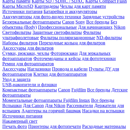
Карты памяти
Карты SD / SDHC / SDXC
Карты Compact Flash
Карты MicroSD
Картридеры
Чехлы для карт памяти
Источники питания
Батарейки и аккумуляторы
Аккумуляторы для фото-видео техники
Зарядные устройства
Беззеркальные фотоаппараты
Canon
Sony
Все бренды
Без
объектива (Body)
Профессиональные
Для начинающих
Nikon
Светофильтры
Защитные светофильтры
Фильтры
ультрафиолетовые
Фильтры поляризационные
ND-фильтры
Наборы фильтров
Переходные кольца для фильтров
Аксессуары для фильтров
Сумки, рюкзаки, чехлы
Фоторюкзаки
Для зеркальных
фотоаппаратов
Фоточемоданы и кейсы для фототехники
Ремни для фотоаппаратов
Аксессуары
Наглазники
Провода и кабели
Пульты ДУ для
фотоаппаратов
Клетки для фотоаппаратов
Уход и защита
USB-накопители и флэшки
Компактные фотоаппараты
Canon
Fujifilm
Все бренды
Детские
фотоаппараты
Моментальные фотоаппараты
Fujifilm Instax
Все бренды
Вспышки
Для Canon
Для Nikon
Рассеиватели
Держатели для
вспышек
Адаптеры на горячий башмак
Насадки на вспышки
Источники питания
Накамерный свет
Печать фото
Принтеры для фотопечати
Расходные материалы