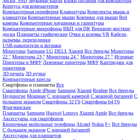
диски, SSD
Звуковые карты
Блоки питания для компьютера
Корпуса для компьютеров
Компьютерная периферия
Клавиатуры
Комплекты мышь и
клавиатура
Компьютерные мыши
Коврики для мыши
Веб
камеры
Компьютерные наушники и гарнитуры
Компьютерные микрофоны
ИБП для ПК
Внешние жесткие
диски
Планшеты графические
Очки и шлемы VR
Кабели,
разъемы, переходники
USB-накопители и флэшки
Мониторы
Samsung
LG
DELL
Xiaomi
Все бренды
Мониторы
22 "
Мониторы 23 "
Мониторы 24 "
Мониторы 27 "
Игровые
Принтеры и МФУ
Лазерные принтеры
МФУ
Картриджи для
принтеров
3D печать
3D ручки
Компьютерные кресла
Смартфоны и планшеты
Все
Смартфоны
Apple iPhone
Samsung
Xiaomi
Realme
Все бренды
Недорогие
Мощные
С хорошей камерой
С мощной батареей
С
большим экраном
Смартфоны 32 Гб
Смартфоны 64 Гб
Флагманские
Планшеты
Samsung
Huawei
Lenovo
Xiaomi
Apple
Все бренды
Аксессуары для смартфонов
Кнопочные мобильные телефоны
Alcatel
Nokia
F+
Все бренды
С большим экраном
С хорошей батареей
Аксессуары для планшетов