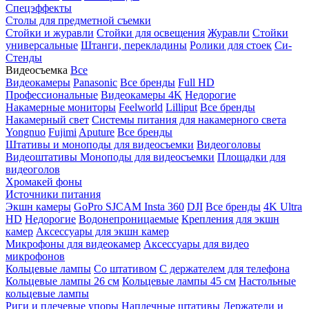
Спецэффекты
Столы для предметной съемки
Стойки и журавли
Стойки для освещения
Журавли
Стойки
универсальные
Штанги, перекладины
Ролики для стоек
Си-
Стенды
Видеосъемка
Все
Видеокамеры
Panasonic
Все бренды
Full HD
Профессиональные
Видеокамеры 4K
Недорогие
Накамерные мониторы
Feelworld
Lilliput
Все бренды
Накамерный свет
Системы питания для накамерного света
Yongnuo
Fujimi
Aputure
Все бренды
Штативы и моноподы для видеосъемки
Видеоголовы
Видеоштативы
Моноподы для видеосъемки
Площадки для
видеоголов
Хромакей фоны
Источники питания
Экшн камеры
GoPro
SJCAM
Insta 360
DJI
Все бренды
4K Ultra
HD
Недорогие
Водонепроницаемые
Крепления для экшн
камер
Аксессуары для экшн камер
Микрофоны для видеокамер
Аксессуары для видео
микрофонов
Кольцевые лампы
Со штативом
C держателем для телефона
Кольцевые лампы 26 см
Кольцевые лампы 45 см
Настольные
кольцевые лампы
Риги и плечевые упоры
Наплечные штативы
Держатели и