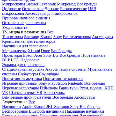
Микроскопы
Bresser
Levenhuk
Микромед
Все бренды
Цифровые
Оптические
Детские
Биологические
USB
микроскопы
Аксессуары для микроскопов
Приборы ночного видения
Оптические дальномеры
Уход и защита
TV, медиа и развлечения
Все
Телевизоры
Samsung
Xiaomi
Sony
Все телевизоры
Аксессуары
Кронштейны для телевизоров
Наушники для телевизора
Медиаплееры
Xiaomi
Dune
Все бренды
Проекторы
Epson
Acer
Sony
LG
Все бренды
Портативные
DLP
LCD
Недорогие
Экраны для проекторов
Стационарная акустика
Акустические системы
Музыкальные
системы
Сабвуферы
Саундбары
Портативная акустика
Портативные колонки
Игровые приставки
Sony PlayStation
Nintendo
Все бренды
Игровые аксессуары
Геймпады
Гарнитуры
Рули, педали, КПП
VR
Шлемы и очки VR
Аксессуары
Виниловые проигрыватели
Все бренды
Аксессуары
Аудиотехника
Все
Наушники
Apple
Xiaomi
JBL
Samsung
Sony
Все бренды
Беспроводные
Bluetooth наушники
Накладные наушники
Вставные наушники
Наушники-вкладыши
Для спорта
С