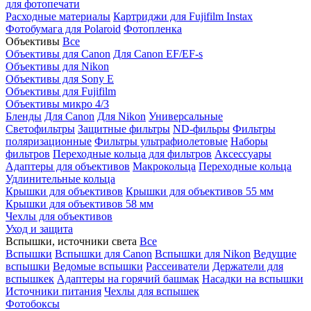
для фотопечати
Расходные материалы
Картриджи для Fujifilm Instax
Фотобумага для Polaroid
Фотопленка
Объективы
Все
Объективы для Canon
Для Canon EF/EF-s
Объективы для Nikon
Объективы для Sony E
Объективы для Fujifilm
Объективы микро 4/3
Бленды
Для Canon
Для Nikon
Универсальные
Светофильтры
Защитные фильтры
ND-фильры
Фильтры
поляризационные
Фильтры ультрафиолетовые
Наборы
фильтров
Переходные кольца для фильтров
Аксессуары
Адаптеры для объективов
Макрокольца
Переходные кольца
Удлинительные кольца
Крышки для объективов
Крышки для объективов 55 мм
Крышки для объективов 58 мм
Чехлы для объективов
Уход и защита
Вспышки, источники света
Все
Вспышки
Вспышки для Canon
Вспышки для Nikon
Ведущие
вспышки
Ведомые вспышки
Рассеиватели
Держатели для
вспышкек
Адаптеры на горячий башмак
Насадки на вспышки
Источники питания
Чехлы для вспышек
Фотобоксы