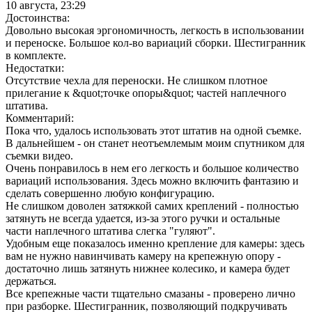
10 августа, 23:29
Достоинства:
Довольно высокая эргономичность, легкость в использовании
и переноске. Большое кол-во вариаций сборки. Шестигранник
в комплекте.
Недостатки:
Отсутствие чехла для переноски. Не слишком плотное
прилегание к &quot;точке опоры&quot; частей наплечного
штатива.
Комментарий:
Пока что, удалось использовать этот штатив на одной съемке.
В дальнейшем - он станет неотъемлемым моим спутником для
съемки видео.
Очень понравилось в нем его легкость и большое количество
вариаций использования. Здесь можно включить фантазию и
сделать совершенно любую конфигурацию.
Не слишком доволен затяжкой самих креплений - полностью
затянуть не всегда удается, из-за этого ручки и остальные
части наплечного штатива слегка "гуляют".
Удобным еще показалось именно крепление для камеры: здесь
вам не нужно навинчивать камеру на крепежную опору -
достаточно лишь затянуть нижнее колесико, и камера будет
держаться.
Все крепежные части тщательно смазаны - проверено лично
при разборке. Шестигранник, позволяющий подкручивать