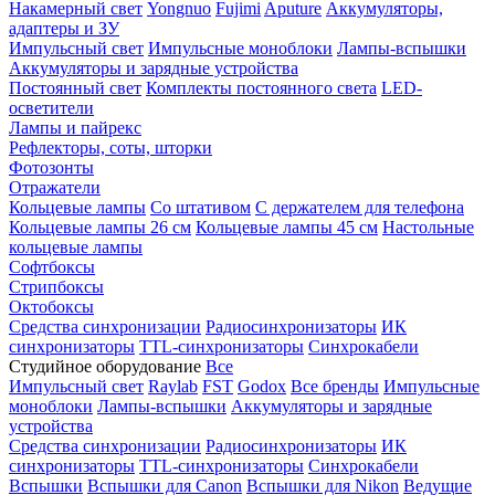
Накамерный свет
Yongnuo
Fujimi
Aputure
Аккумуляторы,
адаптеры и ЗУ
Импульсный свет
Импульсные моноблоки
Лампы-вспышки
Аккумуляторы и зарядные устройства
Постоянный свет
Комплекты постоянного света
LED-
осветители
Лампы и пайрекс
Рефлекторы, соты, шторки
Фотозонты
Отражатели
Кольцевые лампы
Со штативом
С держателем для телефона
Кольцевые лампы 26 см
Кольцевые лампы 45 см
Настольные
кольцевые лампы
Софтбоксы
Стрипбоксы
Октобоксы
Средства синхронизации
Радиосинхронизаторы
ИК
синхронизаторы
TTL-синхронизаторы
Синхрокабели
Студийное оборудование
Все
Импульсный свет
Raylab
FST
Godox
Все бренды
Импульсные
моноблоки
Лампы-вспышки
Аккумуляторы и зарядные
устройства
Средства синхронизации
Радиосинхронизаторы
ИК
синхронизаторы
TTL-синхронизаторы
Синхрокабели
Вспышки
Вспышки для Canon
Вспышки для Nikon
Ведущие