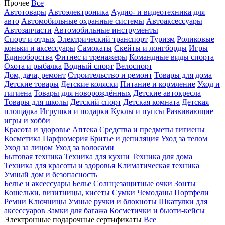
Прочее
Все
Автотовары
Автоэлектроника
Аудио- и видеотехника для
авто
Автомобильные охранные системы
Автоаксессуары
Автозапчасти
Автомобильные инструменты
Спорт и отдых
Электрический транспорт
Туризм
Роликовые
коньки и аксессуары
Самокаты
Скейты и лонгборды
Игры
Единоборства
Фитнес и тренажеры
Командные виды спорта
Охота и рыбалка
Водный спорт
Велоспорт
Дом, дача, ремонт
Строительство и ремонт
Товары для дома
Детские товары
Детские коляски
Питание и кормление
Уход и
гигиена
Товары для новорождённых
Детские автокресла
Товары для школы
Детский спорт
Детская комната
Детская
площадка
Игрушки и подарки
Куклы и пупсы
Развивающие
игры и хобби
Красота и здоровье
Аптека
Средства и предметы гигиены
Косметика
Парфюмерия
Бритье и депиляция
Уход за телом
Уход за лицом
Уход за волосами
Бытовая техника
Техника для кухни
Техника для дома
Техника для красоты и здоровья
Климатическая техника
Умный дом и безопасность
Белье и аксессуары
Белье
Солнцезащитные очки
Зонты
Кошельки, визитницы, кисеты
Сумки
Чемоданы
Портфели
Ремни
Ключницы
Умные ручки и блокноты
Шкатулки для
аксессуаров
Замки для багажа
Косметички и бьюти-кейсы
Электронные подарочные сертификаты
Все