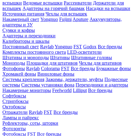
вспышки
Ведомые вспышки
Рассеиватели
Держатели для
вспышек
Адаптеры на горячий башмак
Насадки на вспышки
Источники питания
Чехлы для вспышек
Накамерный свет
Yongnuo
Fujimi
Aputure
Аккумуляторы,
адаптеры и ЗУ
Сумки и кофры
Адаптеры и переходники
Калибраторы и шкалы
Постоянный свет
Raylab
Yongnuo
FST
Godox
Все бренды
Комплекты постоянного света
LED-осветители
Штативы и моноподы
Штативы
Штативные головы
Моноподы
Площадки для штативов
Чехлы для штативов
Фотофоны
Raylab
Colorama
FST
Все бренды
Бумажные фоны
Хромакей фоны
Виниловые фоны
Системы крепления
Зажимы, держатели, муфты
Подвесные
системы
Системы установки фона
Переходники и адаптеры
Накамерные мониторы
Feelworld
Lilliput
Все бренды
Софтбоксы
Стрипбоксы
Октобоксы
Отражатели
Raylab
FST
Все бренды
Лампы и пайрекс
Рефлекторы, соты, шторки
Фотозонты
Фотобоксы
FST
Все бренды