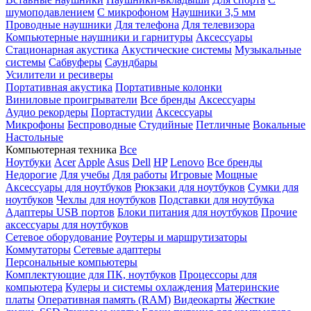
шумоподавлением
С микрофоном
Наушники 3,5 мм
Проводные наушники
Для телефона
Для телевизора
Компьютерные наушники и гарнитуры
Аксессуары
Стационарная акустика
Акустические системы
Музыкальные
системы
Сабвуферы
Саундбары
Усилители и ресиверы
Портативная акустика
Портативные колонки
Виниловые проигрыватели
Все бренды
Аксессуары
Аудио рекордеры
Портастудии
Аксессуары
Микрофоны
Беспроводные
Студийные
Петличные
Вокальные
Настольные
Компьютерная техника
Все
Ноутбуки
Acer
Apple
Asus
Dell
HP
Lenovo
Все бренды
Недорогие
Для учебы
Для работы
Игровые
Мощные
Аксессуары для ноутбуков
Рюкзаки для ноутбуков
Сумки для
ноутбуков
Чехлы для ноутбуков
Подставки для ноутбука
Адаптеры USB портов
Блоки питания для ноутбуков
Прочие
аксессуары для ноутбуков
Сетевое оборудование
Роутеры и маршрутизаторы
Коммутаторы
Сетевые адаптеры
Персональные компьютеры
Комплектующие для ПК, ноутбуков
Процессоры для
компьютера
Кулеры и системы охлаждения
Материнские
платы
Оперативная память (RAM)
Видеокарты
Жесткие