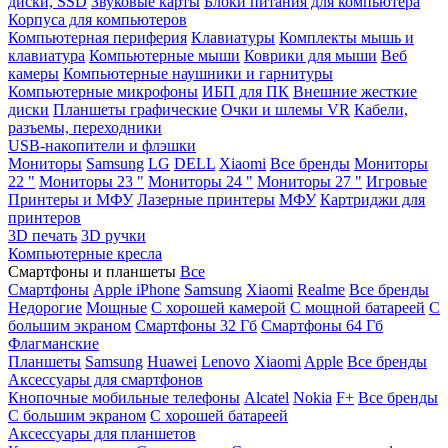
диски, SSD
Звуковые карты
Блоки питания для компьютера
Корпуса для компьютеров
Компьютерная периферия
Клавиатуры
Комплекты мышь и
клавиатура
Компьютерные мыши
Коврики для мыши
Веб
камеры
Компьютерные наушники и гарнитуры
Компьютерные микрофоны
ИБП для ПК
Внешние жесткие
диски
Планшеты графические
Очки и шлемы VR
Кабели,
разъемы, переходники
USB-накопители и флэшки
Мониторы
Samsung
LG
DELL
Xiaomi
Все бренды
Мониторы
22 "
Мониторы 23 "
Мониторы 24 "
Мониторы 27 "
Игровые
Принтеры и МФУ
Лазерные принтеры
МФУ
Картриджи для
принтеров
3D печать
3D ручки
Компьютерные кресла
Смартфоны и планшеты
Все
Смартфоны
Apple iPhone
Samsung
Xiaomi
Realme
Все бренды
Недорогие
Мощные
С хорошей камерой
С мощной батареей
С
большим экраном
Смартфоны 32 Гб
Смартфоны 64 Гб
Флагманские
Планшеты
Samsung
Huawei
Lenovo
Xiaomi
Apple
Все бренды
Аксессуары для смартфонов
Кнопочные мобильные телефоны
Alcatel
Nokia
F+
Все бренды
С большим экраном
С хорошей батареей
Аксессуары для планшетов