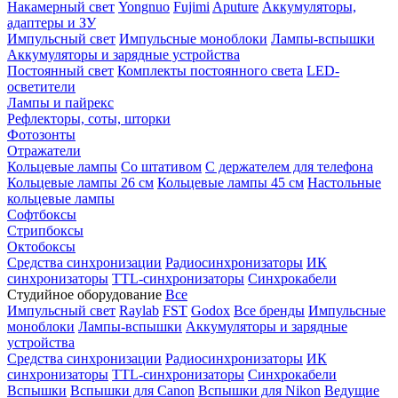
Накамерный свет
Yongnuo
Fujimi
Aputure
Аккумуляторы,
адаптеры и ЗУ
Импульсный свет
Импульсные моноблоки
Лампы-вспышки
Аккумуляторы и зарядные устройства
Постоянный свет
Комплекты постоянного света
LED-
осветители
Лампы и пайрекс
Рефлекторы, соты, шторки
Фотозонты
Отражатели
Кольцевые лампы
Со штативом
С держателем для телефона
Кольцевые лампы 26 см
Кольцевые лампы 45 см
Настольные
кольцевые лампы
Софтбоксы
Стрипбоксы
Октобоксы
Средства синхронизации
Радиосинхронизаторы
ИК
синхронизаторы
TTL-синхронизаторы
Синхрокабели
Студийное оборудование
Все
Импульсный свет
Raylab
FST
Godox
Все бренды
Импульсные
моноблоки
Лампы-вспышки
Аккумуляторы и зарядные
устройства
Средства синхронизации
Радиосинхронизаторы
ИК
синхронизаторы
TTL-синхронизаторы
Синхрокабели
Вспышки
Вспышки для Canon
Вспышки для Nikon
Ведущие