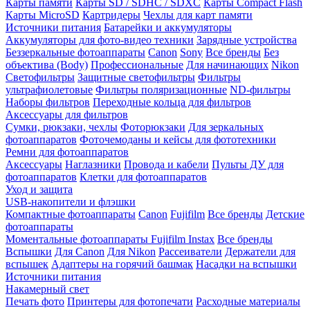
Карты памяти
Карты SD / SDHC / SDXC
Карты Compact Flash
Карты MicroSD
Картридеры
Чехлы для карт памяти
Источники питания
Батарейки и аккумуляторы
Аккумуляторы для фото-видео техники
Зарядные устройства
Беззеркальные фотоаппараты
Canon
Sony
Все бренды
Без
объектива (Body)
Профессиональные
Для начинающих
Nikon
Светофильтры
Защитные светофильтры
Фильтры
ультрафиолетовые
Фильтры поляризационные
ND-фильтры
Наборы фильтров
Переходные кольца для фильтров
Аксессуары для фильтров
Сумки, рюкзаки, чехлы
Фоторюкзаки
Для зеркальных
фотоаппаратов
Фоточемоданы и кейсы для фототехники
Ремни для фотоаппаратов
Аксессуары
Наглазники
Провода и кабели
Пульты ДУ для
фотоаппаратов
Клетки для фотоаппаратов
Уход и защита
USB-накопители и флэшки
Компактные фотоаппараты
Canon
Fujifilm
Все бренды
Детские
фотоаппараты
Моментальные фотоаппараты
Fujifilm Instax
Все бренды
Вспышки
Для Canon
Для Nikon
Рассеиватели
Держатели для
вспышек
Адаптеры на горячий башмак
Насадки на вспышки
Источники питания
Накамерный свет
Печать фото
Принтеры для фотопечати
Расходные материалы