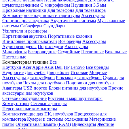
шумоподавлением
С микрофоном
Наушники 3,5 мм
Проводные наушники
Для телефона
Для телевизора
Компьютерные наушники и гарнитуры
Аксессуары
Стационарная акустика
Акустические системы
Музыкальные
системы
Сабвуферы
Саундбары
Усилители и ресиверы
Портативная акустика
Портативные колонки
Виниловые проигрыватели
Все бренды
Аксессуары
Аудио рекордеры
Портастудии
Аксессуары
Микрофоны
Беспроводные
Студийные
Петличные
Вокальные
Настольные
Компьютерная техника
Все
Ноутбуки
Acer
Apple
Asus
Dell
HP
Lenovo
Все бренды
Недорогие
Для учебы
Для работы
Игровые
Мощные
Аксессуары для ноутбуков
Рюкзаки для ноутбуков
Сумки для
ноутбуков
Чехлы для ноутбуков
Подставки для ноутбука
Адаптеры USB портов
Блоки питания для ноутбуков
Прочие
аксессуары для ноутбуков
Сетевое оборудование
Роутеры и маршрутизаторы
Коммутаторы
Сетевые адаптеры
Персональные компьютеры
Комплектующие для ПК, ноутбуков
Процессоры для
компьютера
Кулеры и системы охлаждения
Материнские
платы
Оперативная память (RAM)
Видеокарты
Жесткие