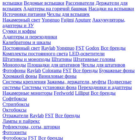
вспышки
Ведомые вспышки
Рассеиватели
Держатели для
вспышек
Адаптеры на горячий башмак
Насадки на вспышки
Источники питания
Чехлы для вспышек
Накамерный свет
Yongnuo
Fujimi
Aputure
Аккумуляторы,
адаптеры и ЗУ
Сумки и кофры
Адаптеры и переходники
Калибраторы и шкалы
Постоянный свет
Raylab
Yongnuo
FST
Godox
Все бренды
Комплекты постоянного света
LED-осветители
Штативы и моноподы
Штативы
Штативные головы
Моноподы
Площадки для штативов
Чехлы для штативов
Фотофоны
Raylab
Colorama
FST
Все бренды
Бумажные фоны
Хромакей фоны
Виниловые фоны
Системы крепления
Зажимы, держатели, муфты
Подвесные
системы
Системы установки фона
Переходники и адаптеры
Накамерные мониторы
Feelworld
Lilliput
Все бренды
Софтбоксы
Стрипбоксы
Октобоксы
Отражатели
Raylab
FST
Все бренды
Лампы и пайрекс
Рефлекторы, соты, шторки
Фотозонты
Фотобоксы
FST
Все бренды