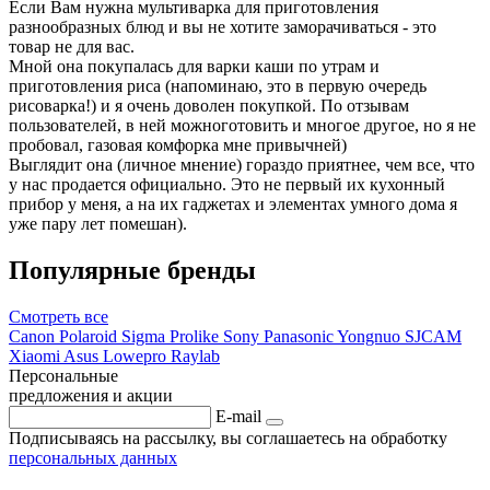
Если Вам нужна мультиварка для приготовления
разнообразных блюд и вы не хотите заморачиваться - это
товар не для вас.
Мной она покупалась для варки каши по утрам и
приготовления риса (напоминаю, это в первую очередь
рисоварка!) и я очень доволен покупкой. По отзывам
пользователей, в ней можноготовить и многое другое, но я не
пробовал, газовая комфорка мне привычней)
Выглядит она (личное мнение) гораздо приятнее, чем все, что
у нас продается официально. Это не первый их кухонный
прибор у меня, а на их гаджетах и элементах умного дома я
уже пару лет помешан).
Популярные бренды
Смотреть
все
Canon
Polaroid
Sigma
Prolike
Sony
Panasonic
Yongnuo
SJCAM
Xiaomi
Asus
Lowepro
Raylab
Персональные
предложения и акции
E-mail
Подписываясь на рассылку, вы соглашаетесь на обработку
персональных данных