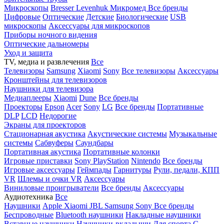
Микроскопы
Bresser
Levenhuk
Микромед
Все бренды
Цифровые
Оптические
Детские
Биологические
USB
микроскопы
Аксессуары для микроскопов
Приборы ночного видения
Оптические дальномеры
Уход и защита
TV, медиа и развлечения
Все
Телевизоры
Samsung
Xiaomi
Sony
Все телевизоры
Аксессуары
Кронштейны для телевизоров
Наушники для телевизора
Медиаплееры
Xiaomi
Dune
Все бренды
Проекторы
Epson
Acer
Sony
LG
Все бренды
Портативные
DLP
LCD
Недорогие
Экраны для проекторов
Стационарная акустика
Акустические системы
Музыкальные
системы
Сабвуферы
Саундбары
Портативная акустика
Портативные колонки
Игровые приставки
Sony PlayStation
Nintendo
Все бренды
Игровые аксессуары
Геймпады
Гарнитуры
Рули, педали, КПП
VR
Шлемы и очки VR
Аксессуары
Виниловые проигрыватели
Все бренды
Аксессуары
Аудиотехника
Все
Наушники
Apple
Xiaomi
JBL
Samsung
Sony
Все бренды
Беспроводные
Bluetooth наушники
Накладные наушники
Вставные наушники
Наушники-вкладыши
Для спорта
С