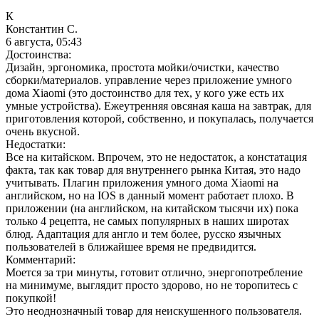
К
Константин С.
6 августа, 05:43
Достоинства:
Дизайн, эргономика, простота мойки/очистки, качество
сборки/материалов. управление через приложение умного
дома Xiaomi (это достоинство для тех, у кого уже есть их
умные устройства). Ежеутренняя овсяная каша на завтрак, для
приготовления которой, собственно, и покупалась, получается
очень вкусной.
Недостатки:
Все на китайском. Впрочем, это не недостаток, а констатация
факта, так как товар для внутреннего рынка Китая, это надо
учитывать. Плагин приложения умного дома Xiaomi на
английском, но на IOS в данный момент работает плохо. В
приложении (на английском, на китайском тысячи их) пока
только 4 рецепта, не самых популярных в наших широтах
блюд. Адаптация для англо и тем более, русско язычных
пользователей в ближайшее время не предвидится.
Комментарий:
Моется за три минуты, готовит отлично, энергопотребление
на минимуме, выглядит просто здорово, но не торопитесь с
покупкой!
Это неоднозначный товар для неискушенного пользователя.