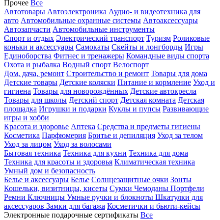
Прочее
Все
Автотовары
Автоэлектроника
Аудио- и видеотехника для
авто
Автомобильные охранные системы
Автоаксессуары
Автозапчасти
Автомобильные инструменты
Спорт и отдых
Электрический транспорт
Туризм
Роликовые
коньки и аксессуары
Самокаты
Скейты и лонгборды
Игры
Единоборства
Фитнес и тренажеры
Командные виды спорта
Охота и рыбалка
Водный спорт
Велоспорт
Дом, дача, ремонт
Строительство и ремонт
Товары для дома
Детские товары
Детские коляски
Питание и кормление
Уход и
гигиена
Товары для новорождённых
Детские автокресла
Товары для школы
Детский спорт
Детская комната
Детская
площадка
Игрушки и подарки
Куклы и пупсы
Развивающие
игры и хобби
Красота и здоровье
Аптека
Средства и предметы гигиены
Косметика
Парфюмерия
Бритье и депиляция
Уход за телом
Уход за лицом
Уход за волосами
Бытовая техника
Техника для кухни
Техника для дома
Техника для красоты и здоровья
Климатическая техника
Умный дом и безопасность
Белье и аксессуары
Белье
Солнцезащитные очки
Зонты
Кошельки, визитницы, кисеты
Сумки
Чемоданы
Портфели
Ремни
Ключницы
Умные ручки и блокноты
Шкатулки для
аксессуаров
Замки для багажа
Косметички и бьюти-кейсы
Электронные подарочные сертификаты
Все