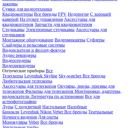
зажимы
Сумки для видеотехники
Квадрокоптеры
Все бренды
FPV
Недорогие
С хорошей
камерой
На пульте управления
Аксессуары для
квадрокоптеров
Запчасти для квадрокоптеров
Стедикамы
Электронные стедикамы
Аксессуары для
стедикамов
Монтажное оборудование
Видеомикшеры
Суфлеры
Слайдеры и рельсовые системы
Видоискатели и фоллоу-фокусы
Аудио рекордеры
Видеосендеры
Видеорекордеры
Оптические приборы
Все
Телескопы
Levenhuk Skyline
Sky-watcher
Все бренды
Любительские телескопы
Аксессуары для телескопов
Окуляры, линзы, призмы для
телескопов
Фильтры для телескопов
Монтировки, адаптеры,
видоискатели
Литература по астрономии
Все для
астрофотографии
Лупы
С подсветкой
Настольные
Налобные
Бинокли
Levenhuk
Nikon
Veber
Все бренды
Театральные
Ночного видения
Для охоты
Монокуляры
Veber
Все бренды
Зрительные трубы