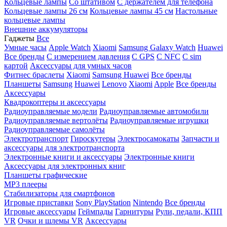
Кольцевые лампы
Со штативом
C держателем для телефона
Кольцевые лампы 26 см
Кольцевые лампы 45 см
Настольные
кольцевые лампы
Внешние аккумуляторы
Гаджеты
Все
Умные часы
Apple Watch
Xiaomi
Samsung Galaxy Watch
Huawei
Все бренды
C измерением давления
C GPS
C NFC
C sim
картой
Аксессуары для умных часов
Фитнес браслеты
Xiaomi
Samsung
Huawei
Все бренды
Планшеты
Samsung
Huawei
Lenovo
Xiaomi
Apple
Все бренды
Аксессуары
Квадрокоптеры и аксессуары
Радиоуправляемые модели
Радиоуправляемые автомобили
Радиоуправляемые вертолёты
Радиоуправляемые игрушки
Радиоуправляемые самолёты
Электротранспорт
Гироскутеры
Электросамокаты
Запчасти и
аксессуары для электротранспорта
Электронные книги и аксессуары
Электронные книги
Аксессуары для электронных книг
Планшеты графические
MP3 плееры
Стабилизаторы для смартфонов
Игровые приставки
Sony PlayStation
Nintendo
Все бренды
Игровые аксессуары
Геймпады
Гарнитуры
Рули, педали, КПП
VR
Очки и шлемы VR
Аксессуары