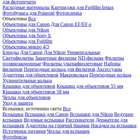
для фотопечати
Расходные материалы
Картриджи для Fujifilm Instax
Фотобумага для Polaroid
Фотопленка
Объективы
Все
Объективы для Canon
Для Canon EF/EF-s
Объективы для Nikon
Объективы для Sony E
Объективы для Fujifilm
Объективы микро 4/3
Бленды
Для Canon
Для Nikon
Универсальные
Светофильтры
Защитные фильтры
ND-фильры
Фильтры
поляризационные
Фильтры ультрафиолетовые
Наборы
фильтров
Переходные кольца для фильтров
Аксессуары
Адаптеры для объективов
Макрокольца
Переходные кольца
Удлинительные кольца
Крышки для объективов
Крышки для объективов 55 мм
Крышки для объективов 58 мм
Чехлы для объективов
Уход и защита
Вспышки, источники света
Все
Вспышки
Вспышки для Canon
Вспышки для Nikon
Ведущие
вспышки
Ведомые вспышки
Рассеиватели
Держатели для
вспышкек
Адаптеры на горячий башмак
Насадки на вспышки
Источники питания
Чехлы для вспышек
Фотобоксы