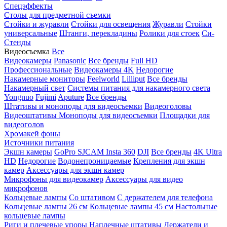
Спецэффекты
Столы для предметной съемки
Стойки и журавли
Стойки для освещения
Журавли
Стойки
универсальные
Штанги, перекладины
Ролики для стоек
Си-
Стенды
Видеосъемка
Все
Видеокамеры
Panasonic
Все бренды
Full HD
Профессиональные
Видеокамеры 4K
Недорогие
Накамерные мониторы
Feelworld
Lilliput
Все бренды
Накамерный свет
Системы питания для накамерного света
Yongnuo
Fujimi
Aputure
Все бренды
Штативы и моноподы для видеосъемки
Видеоголовы
Видеоштативы
Моноподы для видеосъемки
Площадки для
видеоголов
Хромакей фоны
Источники питания
Экшн камеры
GoPro
SJCAM
Insta 360
DJI
Все бренды
4K Ultra
HD
Недорогие
Водонепроницаемые
Крепления для экшн
камер
Аксессуары для экшн камер
Микрофоны для видеокамер
Аксессуары для видео
микрофонов
Кольцевые лампы
Со штативом
C держателем для телефона
Кольцевые лампы 26 см
Кольцевые лампы 45 см
Настольные
кольцевые лампы
Риги и плечевые упоры
Наплечные штативы
Держатели и