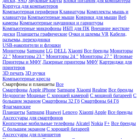
диски, SSD
Звуковые карты
Блоки питания для компьютера
Корпуса для компьютеров
Компьютерная периферия
Клавиатуры
Комплекты мышь и
клавиатура
Компьютерные мыши
Коврики для мыши
Веб
камеры
Компьютерные наушники и гарнитуры
Компьютерные микрофоны
ИБП для ПК
Внешние жесткие
диски
Планшеты графические
Очки и шлемы VR
Кабели,
разъемы, переходники
USB-накопители и флэшки
Мониторы
Samsung
LG
DELL
Xiaomi
Все бренды
Мониторы
22 "
Мониторы 23 "
Мониторы 24 "
Мониторы 27 "
Игровые
Принтеры и МФУ
Лазерные принтеры
МФУ
Картриджи для
принтеров
3D печать
3D ручки
Компьютерные кресла
Смартфоны и планшеты
Все
Смартфоны
Apple iPhone
Samsung
Xiaomi
Realme
Все бренды
Недорогие
Мощные
С хорошей камерой
С мощной батареей
С
большим экраном
Смартфоны 32 Гб
Смартфоны 64 Гб
Флагманские
Планшеты
Samsung
Huawei
Lenovo
Xiaomi
Apple
Все бренды
Аксессуары для смартфонов
Кнопочные мобильные телефоны
Alcatel
Nokia
F+
Все бренды
С большим экраном
С хорошей батареей
Аксессуары для планшетов