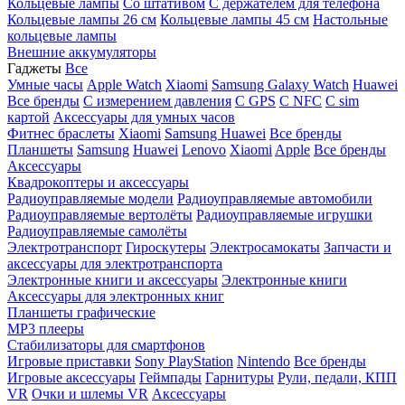
Кольцевые лампы
Со штативом
C держателем для телефона
Кольцевые лампы 26 см
Кольцевые лампы 45 см
Настольные
кольцевые лампы
Внешние аккумуляторы
Гаджеты
Все
Умные часы
Apple Watch
Xiaomi
Samsung Galaxy Watch
Huawei
Все бренды
C измерением давления
C GPS
C NFC
C sim
картой
Аксессуары для умных часов
Фитнес браслеты
Xiaomi
Samsung
Huawei
Все бренды
Планшеты
Samsung
Huawei
Lenovo
Xiaomi
Apple
Все бренды
Аксессуары
Квадрокоптеры и аксессуары
Радиоуправляемые модели
Радиоуправляемые автомобили
Радиоуправляемые вертолёты
Радиоуправляемые игрушки
Радиоуправляемые самолёты
Электротранспорт
Гироскутеры
Электросамокаты
Запчасти и
аксессуары для электротранспорта
Электронные книги и аксессуары
Электронные книги
Аксессуары для электронных книг
Планшеты графические
MP3 плееры
Стабилизаторы для смартфонов
Игровые приставки
Sony PlayStation
Nintendo
Все бренды
Игровые аксессуары
Геймпады
Гарнитуры
Рули, педали, КПП
VR
Очки и шлемы VR
Аксессуары