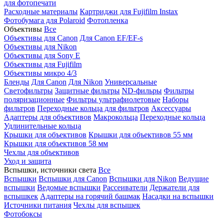
для фотопечати
Расходные материалы
Картриджи для Fujifilm Instax
Фотобумага для Polaroid
Фотопленка
Объективы
Все
Объективы для Canon
Для Canon EF/EF-s
Объективы для Nikon
Объективы для Sony E
Объективы для Fujifilm
Объективы микро 4/3
Бленды
Для Canon
Для Nikon
Универсальные
Светофильтры
Защитные фильтры
ND-фильры
Фильтры
поляризационные
Фильтры ультрафиолетовые
Наборы
фильтров
Переходные кольца для фильтров
Аксессуары
Адаптеры для объективов
Макрокольца
Переходные кольца
Удлинительные кольца
Крышки для объективов
Крышки для объективов 55 мм
Крышки для объективов 58 мм
Чехлы для объективов
Уход и защита
Вспышки, источники света
Все
Вспышки
Вспышки для Canon
Вспышки для Nikon
Ведущие
вспышки
Ведомые вспышки
Рассеиватели
Держатели для
вспышкек
Адаптеры на горячий башмак
Насадки на вспышки
Источники питания
Чехлы для вспышек
Фотобоксы