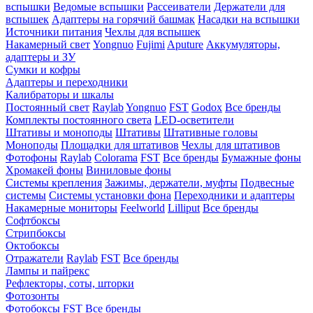
вспышки
Ведомые вспышки
Рассеиватели
Держатели для
вспышек
Адаптеры на горячий башмак
Насадки на вспышки
Источники питания
Чехлы для вспышек
Накамерный свет
Yongnuo
Fujimi
Aputure
Аккумуляторы,
адаптеры и ЗУ
Сумки и кофры
Адаптеры и переходники
Калибраторы и шкалы
Постоянный свет
Raylab
Yongnuo
FST
Godox
Все бренды
Комплекты постоянного света
LED-осветители
Штативы и моноподы
Штативы
Штативные головы
Моноподы
Площадки для штативов
Чехлы для штативов
Фотофоны
Raylab
Colorama
FST
Все бренды
Бумажные фоны
Хромакей фоны
Виниловые фоны
Системы крепления
Зажимы, держатели, муфты
Подвесные
системы
Системы установки фона
Переходники и адаптеры
Накамерные мониторы
Feelworld
Lilliput
Все бренды
Софтбоксы
Стрипбоксы
Октобоксы
Отражатели
Raylab
FST
Все бренды
Лампы и пайрекс
Рефлекторы, соты, шторки
Фотозонты
Фотобоксы
FST
Все бренды