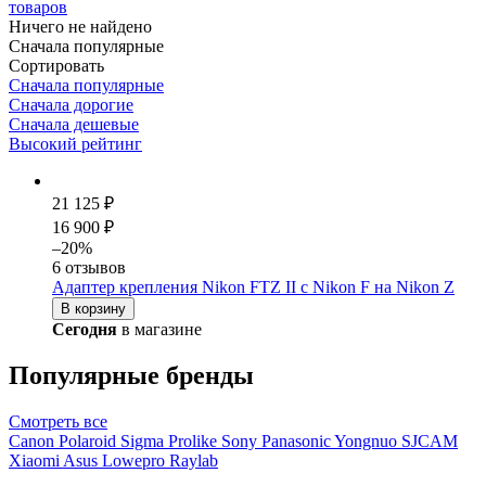
товаров
Ничего не найдено
Сначала популярные
Сортировать
Сначала популярные
Сначала дорогие
Сначала дешевые
Высокий рейтинг
21 125 ₽
16 900 ₽
–20%
6 отзывов
Адаптер крепления Nikon FTZ II с Nikon F на Nikon Z
В корзину
Сегодня
в магазине
Популярные бренды
Смотреть
все
Canon
Polaroid
Sigma
Prolike
Sony
Panasonic
Yongnuo
SJCAM
Xiaomi
Asus
Lowepro
Raylab