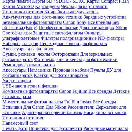
Карты памяти
Карты SD / SDHC / SDXC
Карты Compact Flash
Карты MicroSD
Картридеры
Чехлы для карт памяти
Источники питания
Батарейки и аккумуляторы
Аккумуляторы для фото-видео техники
Зарядные устройства
Беззеркальные фотоаппараты
Canon
Sony
Все бренды
Без
объектива (Body)
Профессиональные
Для начинающих
Nikon
Светофильтры
Защитные светофильтры
Фильтры
ультрафиолетовые
Фильтры поляризационные
ND-фильтры
Наборы фильтров
Переходные кольца для фильтров
Аксессуары для фильтров
Сумки, рюкзаки, чехлы
Фоторюкзаки
Для зеркальных
фотоаппаратов
Фоточемоданы и кейсы для фототехники
Ремни для фотоаппаратов
Аксессуары
Наглазники
Провода и кабели
Пульты ДУ для
фотоаппаратов
Клетки для фотоаппаратов
Уход и защита
USB-накопители и флэшки
Компактные фотоаппараты
Canon
Fujifilm
Все бренды
Детские
фотоаппараты
Моментальные фотоаппараты
Fujifilm Instax
Все бренды
Вспышки
Для Canon
Для Nikon
Рассеиватели
Держатели для
вспышек
Адаптеры на горячий башмак
Насадки на вспышки
Источники питания
Накамерный свет
Печать фото
Принтеры для фотопечати
Расходные материалы