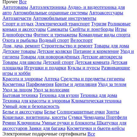
Прочее
Все
Автотовары
Автоэлектроника
Аудио- и видеотехника для
авто
Автомобильные охранные системы
Автоаксессуары
Автозапчасти
Автомобильные инструменты
Спорт и отдых
Электрический транспорт
Туризм
Роликовые
коньки и аксессуары
Самокаты
Скейты и лонгборды
Игры
Единоборства
Фитнес и тренажеры
Командные виды спорта
Охота и рыбалка
Водный спорт
Велоспорт
Дом, дача, ремонт
Строительство и ремонт
Товары для дома
Детские товары
Детские коляски
Питание и кормление
Уход и
гигиена
Товары для новорождённых
Детские автокресла
Товары для школы
Детский спорт
Детская комната
Детская
площадка
Игрушки и подарки
Куклы и пупсы
Развивающие
игры и хобби
Красота и здоровье
Аптека
Средства и предметы гигиены
Косметика
Парфюмерия
Бритье и депиляция
Уход за телом
Уход за лицом
Уход за волосами
Бытовая техника
Техника для кухни
Техника для дома
Техника для красоты и здоровья
Климатическая техника
Умный дом и безопасность
Белье и аксессуары
Белье
Солнцезащитные очки
Зонты
Кошельки, визитницы, кисеты
Сумки
Чемоданы
Портфели
Ремни
Ключницы
Умные ручки и блокноты
Шкатулки для
аксессуаров
Замки для багажа
Косметички и бьюти-кейсы
Электронные подарочные сертификаты
Все