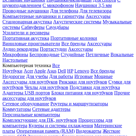
шумоподавлением
С микрофоном
Наушники 3,5 мм
Проводные наушники
Для телефона
Для телевизора
Компьютерные наушники и гарнитуры
Аксессуары
Стационарная акустика
Акустические системы
Музыкальные
системы
Сабвуферы
Саундбары
Усилители и ресиверы
Портативная акустика
Портативные колонки
Виниловые проигрыватели
Все бренды
Аксессуары
Аудио рекордеры
Портастудии
Аксессуары
Микрофоны
Беспроводные
Студийные
Петличные
Вокальные
Настольные
Компьютерная техника
Все
Ноутбуки
Acer
Apple
Asus
Dell
HP
Lenovo
Все бренды
Недорогие
Для учебы
Для работы
Игровые
Мощные
Аксессуары для ноутбуков
Рюкзаки для ноутбуков
Сумки для
ноутбуков
Чехлы для ноутбуков
Подставки для ноутбука
Адаптеры USB портов
Блоки питания для ноутбуков
Прочие
аксессуары для ноутбуков
Сетевое оборудование
Роутеры и маршрутизаторы
Коммутаторы
Сетевые адаптеры
Персональные компьютеры
Комплектующие для ПК, ноутбуков
Процессоры для
компьютера
Кулеры и системы охлаждения
Материнские
платы
Оперативная память (RAM)
Видеокарты
Жесткие