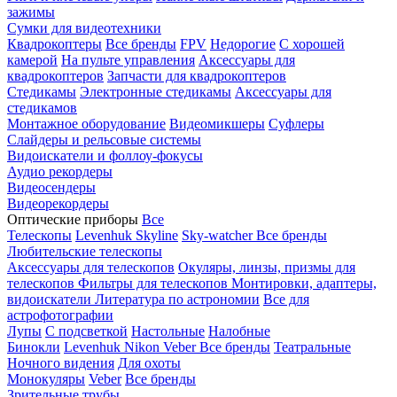
зажимы
Сумки для видеотехники
Квадрокоптеры
Все бренды
FPV
Недорогие
С хорошей
камерой
На пульте управления
Аксессуары для
квадрокоптеров
Запчасти для квадрокоптеров
Стедикамы
Электронные стедикамы
Аксессуары для
стедикамов
Монтажное оборудование
Видеомикшеры
Суфлеры
Слайдеры и рельсовые системы
Видоискатели и фоллоу-фокусы
Аудио рекордеры
Видеосендеры
Видеорекордеры
Оптические приборы
Все
Телескопы
Levenhuk Skyline
Sky-watcher
Все бренды
Любительские телескопы
Аксессуары для телескопов
Окуляры, линзы, призмы для
телескопов
Фильтры для телескопов
Монтировки, адаптеры,
видоискатели
Литература по астрономии
Все для
астрофотографии
Лупы
С подсветкой
Настольные
Налобные
Бинокли
Levenhuk
Nikon
Veber
Все бренды
Театральные
Ночного видения
Для охоты
Монокуляры
Veber
Все бренды
Зрительные трубы