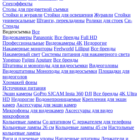
Спецэффекты
Столы для предметной съемки
Стойки и журавли
Стойки для освещения
Журавли
Стойки
универсальные
Штанги, перекладины
Ролики для стоек
Си-
Стенды
Видеосъемка
Все
Видеокамеры
Panasonic
Все бренды
Full HD
Профессиональные
Видеокамеры 4K
Недорогие
Накамерные мониторы
Feelworld
Lilliput
Все бренды
Накамерный свет
Системы питания для накамерного света
Yongnuo
Fujimi
Aputure
Все бренды
Штативы и моноподы для видеосъемки
Видеоголовы
Видеоштативы
Моноподы для видеосъемки
Площадки для
видеоголов
Хромакей фоны
Источники питания
Экшн камеры
GoPro
SJCAM
Insta 360
DJI
Все бренды
4K Ultra
HD
Недорогие
Водонепроницаемые
Крепления для экшн
камер
Аксессуары для экшн камер
Микрофоны для видеокамер
Аксессуары для видео
микрофонов
Кольцевые лампы
Со штативом
C держателем для телефона
Кольцевые лампы 26 см
Кольцевые лампы 45 см
Настольные
кольцевые лампы
Риги и плечевые упоры
Наплечные штативы
Держатели и