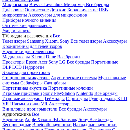
Микроскопы
Bresser
Levenhuk
Микромед
Все бренды
Цифровые
Оптические
Детские
Биологические
USB
микроскопы
Аксессуары для микроскопов
Приборы ночного видения
Оптические дальномеры
Уход и защита
TV, медиа и развлечения
Все
Телевизоры
Samsung
Xiaomi
Sony
Все телевизоры
Аксессуары
Кронштейны для телевизоров
Наушники для телевизора
Медиаплееры
Xiaomi
Dune
Все бренды
Проекторы
Epson
Acer
Sony
LG
Все бренды
Портативные
DLP
LCD
Недорогие
Экраны для проекторов
Стационарная акустика
Акустические системы
Музыкальные
системы
Сабвуферы
Саундбары
Портативная акустика
Портативные колонки
Игровые приставки
Sony PlayStation
Nintendo
Все бренды
Игровые аксессуары
Геймпады
Гарнитуры
Рули, педали, КПП
VR
Шлемы и очки VR
Аксессуары
Виниловые проигрыватели
Все бренды
Аксессуары
Аудиотехника
Все
Наушники
Apple
Xiaomi
JBL
Samsung
Sony
Все бренды
Беспроводные
Bluetooth наушники
Накладные наушники
Вставные наушники
Наушники-вкладыши
Для спорта
С