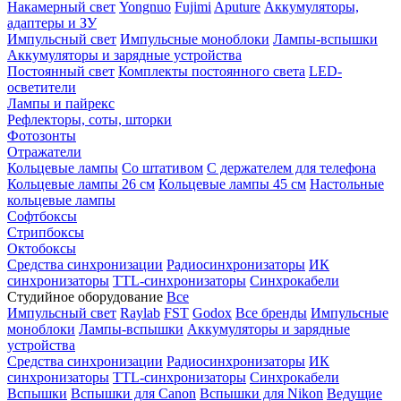
Накамерный свет
Yongnuo
Fujimi
Aputure
Аккумуляторы,
адаптеры и ЗУ
Импульсный свет
Импульсные моноблоки
Лампы-вспышки
Аккумуляторы и зарядные устройства
Постоянный свет
Комплекты постоянного света
LED-
осветители
Лампы и пайрекс
Рефлекторы, соты, шторки
Фотозонты
Отражатели
Кольцевые лампы
Со штативом
С держателем для телефона
Кольцевые лампы 26 см
Кольцевые лампы 45 см
Настольные
кольцевые лампы
Софтбоксы
Стрипбоксы
Октобоксы
Средства синхронизации
Радиосинхронизаторы
ИК
синхронизаторы
TTL-синхронизаторы
Синхрокабели
Студийное оборудование
Все
Импульсный свет
Raylab
FST
Godox
Все бренды
Импульсные
моноблоки
Лампы-вспышки
Аккумуляторы и зарядные
устройства
Средства синхронизации
Радиосинхронизаторы
ИК
синхронизаторы
TTL-синхронизаторы
Синхрокабели
Вспышки
Вспышки для Canon
Вспышки для Nikon
Ведущие