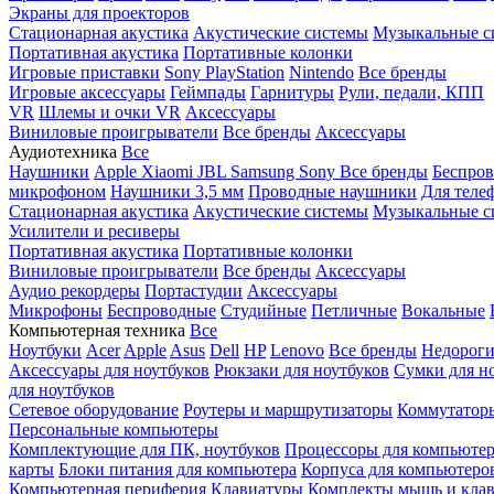
Экраны для проекторов
Стационарная акустика
Акустические системы
Музыкальные с
Портативная акустика
Портативные колонки
Игровые приставки
Sony PlayStation
Nintendo
Все бренды
Игровые аксессуары
Геймпады
Гарнитуры
Рули, педали, КПП
VR
Шлемы и очки VR
Аксессуары
Виниловые проигрыватели
Все бренды
Аксессуары
Аудиотехника
Все
Наушники
Apple
Xiaomi
JBL
Samsung
Sony
Все бренды
Беспро
микрофоном
Наушники 3,5 мм
Проводные наушники
Для теле
Стационарная акустика
Акустические системы
Музыкальные с
Усилители и ресиверы
Портативная акустика
Портативные колонки
Виниловые проигрыватели
Все бренды
Аксессуары
Аудио рекордеры
Портастудии
Аксессуары
Микрофоны
Беспроводные
Студийные
Петличные
Вокальные
Компьютерная техника
Все
Ноутбуки
Acer
Apple
Asus
Dell
HP
Lenovo
Все бренды
Недороги
Аксессуары для ноутбуков
Рюкзаки для ноутбуков
Сумки для н
для ноутбуков
Сетевое оборудование
Роутеры и маршрутизаторы
Коммутатор
Персональные компьютеры
Комплектующие для ПК, ноутбуков
Процессоры для компьюте
карты
Блоки питания для компьютера
Корпуса для компьютеро
Компьютерная периферия
Клавиатуры
Комплекты мышь и клав