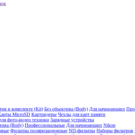
нок
ив в комплекте (Kit)
Без объектива (Body)
Для начинающих
Про
Карты MicroSD
Картридеры
Чехлы для карт памяти
ля фото-видео техники
Зарядные устройства
тива (Body)
Профессиональные
Для начинающих
Nikon
овые
Фильтры поляризационные
ND-фильтры
Наборы фильтров