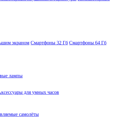
ьшим экраном
Смартфоны 32 Гб
Смартфоны 64 Гб
евые лампы
ксессуары для умных часов
вляемые самолёты