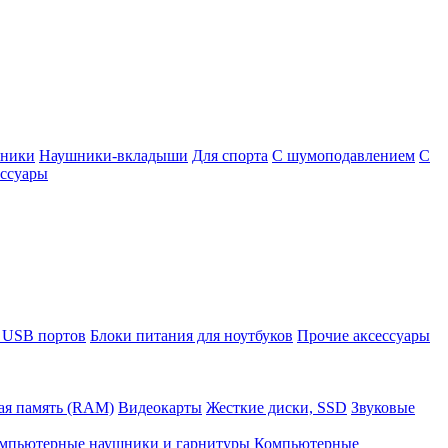
шники
Наушники-вкладыши
Для спорта
С шумоподавлением
С
ссуары
 USB портов
Блоки питания для ноутбуков
Прочие аксессуары
ая память (RAM)
Видеокарты
Жесткие диски, SSD
Звуковые
мпьютерные наушники и гарнитуры
Компьютерные