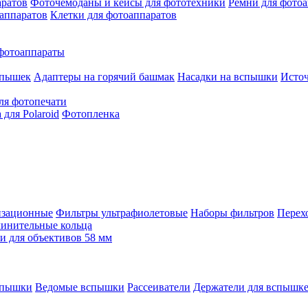
аратов
Фоточемоданы и кейсы для фототехники
Ремни для фото
аппаратов
Клетки для фотоаппаратов
фотоаппараты
спышек
Адаптеры на горячий башмак
Насадки на вспышки
Исто
ля фотопечати
для Polaroid
Фотопленка
изационные
Фильтры ультрафиолетовые
Наборы фильтров
Перех
инительные кольца
 для объективов 58 мм
спышки
Ведомые вспышки
Рассеиватели
Держатели для вспышк