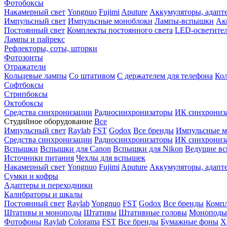
Фотобоксы
Накамерный свет
Yongnuo
Fujimi
Aputure
Аккумуляторы, адапт
Импульсный свет
Импульсные моноблоки
Лампы-вспышки
Ак
Постоянный свет
Комплекты постоянного света
LED-осветите
Лампы и пайрекс
Рефлекторы, соты, шторки
Фотозонты
Отражатели
Кольцевые лампы
Со штативом
С держателем для телефона
Кол
Софтбоксы
Стрипбоксы
Октобоксы
Средства синхронизации
Радиосинхронизаторы
ИК синхрониз
Студийное оборудование
Все
Импульсный свет
Raylab
FST
Godox
Все бренды
Импульсные м
Средства синхронизации
Радиосинхронизаторы
ИК синхрониз
Вспышки
Вспышки для Canon
Вспышки для Nikon
Ведущие в
Источники питания
Чехлы для вспышек
Накамерный свет
Yongnuo
Fujimi
Aputure
Аккумуляторы, адапт
Сумки и кофры
Адаптеры и переходники
Калибраторы и шкалы
Постоянный свет
Raylab
Yongnuo
FST
Godox
Все бренды
Компл
Штативы и моноподы
Штативы
Штативные головы
Моноподы
Фотофоны
Raylab
Colorama
FST
Все бренды
Бумажные фоны
Х