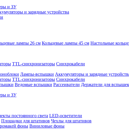
еры и ЗУ
кумуляторы и зарядные устройства
ли
ьцевые лампы 26 см
Кольцевые лампы 45 см
Настольные кольц
аторы
TTL-синхронизаторы
Синхрокабели
оноблоки
Лампы-вспышки
Аккумуляторы и зарядные устройств
аторы
TTL-синхронизаторы
Синхрокабели
спышки
Ведомые вспышки
Рассеиватели
Держатели для вспыше
еры и ЗУ
екты постоянного света
LED-осветители
Площадки для штативов
Чехлы для штативов
ромакей фоны
Виниловые фоны