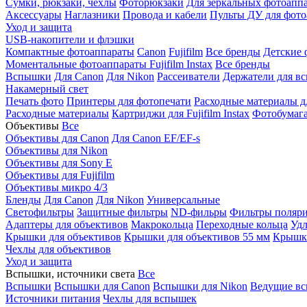
Сумки, рюкзаки, чехлы
Фоторюкзаки
Для зеркальных фотоапп
Аксессуары
Наглазники
Провода и кабели
Пульты ДУ для фото
Уход и защита
USB-накопители и флэшки
Компактные фотоаппараты
Canon
Fujifilm
Все бренды
Детские 
Моментальные фотоаппараты
Fujifilm Instax
Все бренды
Вспышки
Для Canon
Для Nikon
Рассеиватели
Держатели для в
Накамерный свет
Печать фото
Принтеры для фотопечати
Расходные материалы д
Расходные материалы
Картриджи для Fujifilm Instax
Фотобумага 
Объективы
Все
Объективы для Canon
Для Canon EF/EF-s
Объективы для Nikon
Объективы для Sony E
Объективы для Fujifilm
Объективы микро 4/3
Бленды
Для Canon
Для Nikon
Универсальные
Светофильтры
Защитные фильтры
ND-фильры
Фильтры поляр
Адаптеры для объективов
Макрокольца
Переходные кольца
Удл
Крышки для объективов
Крышки для объективов 55 мм
Крышки
Чехлы для объективов
Уход и защита
Вспышки, источники света
Все
Вспышки
Вспышки для Canon
Вспышки для Nikon
Ведущие в
Источники питания
Чехлы для вспышек