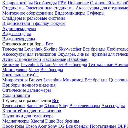
Квадрокоптеры
Все бренды
FPV
Недорогие
С хорошей камеро
Стедикамы
Электронные стедикамы
Аксессуары для стедикам
Монтажное оборудование
Видеомикшеры
Суфлеры
Слайдеры и рельсовые системы
Видоискатели и фоллоу-фокусы
Аудио рекордеры
Видеосендеры
Видеорекордеры
Оптические приборы
Все
Телескопы
Levenhuk Skyline
Sky-watcher
Все бренды
Любительс
Аксессуары для телескопов
Окуляры, линзы, призмы для телес
Лупы
С подсветкой
Настольные
Налобные
Бинокли
Levenhuk
Nikon
Veber
Все бренды
Театральные
Ночно
Монокуляры
Veber
Все бренды
Зрительные трубы
Микроскопы
Bresser
Levenhuk
Микромед
Все бренды
Цифровы
Приборы ночного видения
Оптические дальномеры
Уход и защита
TV, медиа и развлечения
Все
Телевизоры
Samsung
Xiaomi
Sony
Все телевизоры
Аксессуары
Кронштейны для телевизоров
Наушники для телевизора
Медиаплееры
Xiaomi
Dune
Все бренды
Проекторы
Epson
Acer
Sony
LG
Все бренды
Портативные
DLP