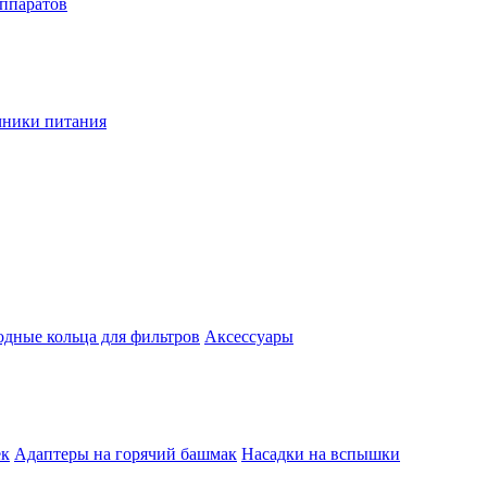
аппаратов
чники питания
одные кольца для фильтров
Аксессуары
ек
Адаптеры на горячий башмак
Насадки на вспышки