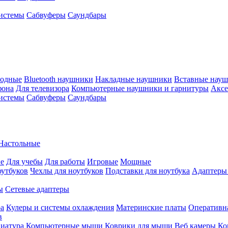
истемы
Сабвуферы
Саундбары
водные
Bluetooth наушники
Накладные наушники
Вставные нау
фона
Для телевизора
Компьютерные наушники и гарнитуры
Аксе
истемы
Сабвуферы
Саундбары
Настольные
е
Для учебы
Для работы
Игровые
Мощные
оутбуков
Чехлы для ноутбуков
Подставки для ноутбука
Адаптеры
ы
Сетевые адаптеры
ра
Кулеры и системы охлаждения
Материнские платы
Оперативн
в
иатура
Компьютерные мыши
Коврики для мыши
Веб камеры
Ко