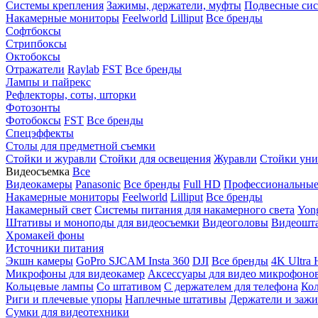
Системы крепления
Зажимы, держатели, муфты
Подвесные си
Накамерные мониторы
Feelworld
Lilliput
Все бренды
Софтбоксы
Стрипбоксы
Октобоксы
Отражатели
Raylab
FST
Все бренды
Лампы и пайрекс
Рефлекторы, соты, шторки
Фотозонты
Фотобоксы
FST
Все бренды
Спецэффекты
Столы для предметной съемки
Стойки и журавли
Стойки для освещения
Журавли
Стойки уни
Видеосъемка
Все
Видеокамеры
Panasonic
Все бренды
Full HD
Профессиональны
Накамерные мониторы
Feelworld
Lilliput
Все бренды
Накамерный свет
Системы питания для накамерного света
Yon
Штативы и моноподы для видеосъемки
Видеоголовы
Видеошт
Хромакей фоны
Источники питания
Экшн камеры
GoPro
SJCAM
Insta 360
DJI
Все бренды
4K Ultra
Микрофоны для видеокамер
Аксессуары для видео микрофоно
Кольцевые лампы
Со штативом
C держателем для телефона
Кол
Риги и плечевые упоры
Наплечные штативы
Держатели и заж
Сумки для видеотехники