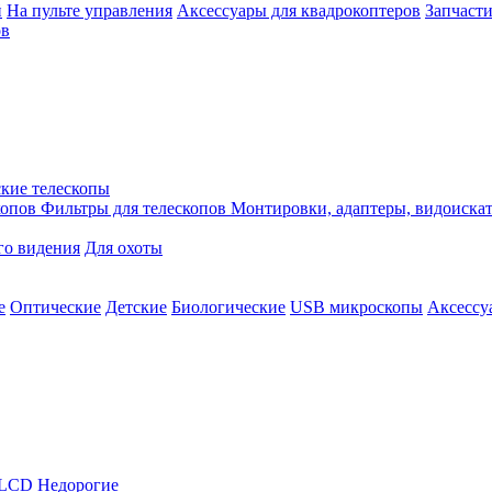
й
На пульте управления
Аксессуары для квадрокоптеров
Запчасти
ов
кие телескопы
копов
Фильтры для телескопов
Монтировки, адаптеры, видоиска
го видения
Для охоты
е
Оптические
Детские
Биологические
USB микроскопы
Аксессу
LCD
Недорогие