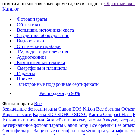
ответим по московскому времени, без выходных
Обратный зво
Каталог
Фотоаппараты
Объективы
Вспышки, источники света
Студийное оборудование
Видеосъемка
Оптические приборы
TV, медиа и развлечения
Аудиотехника
Компьютерная техника
Смартфоны и планшеты
Гаджеты
Прочее
Электронные подарочные сертификаты
Распродажа до 90%
Фотоаппараты
Все
Зеркальные фотоаппараты
Canon EOS
Nikon
Все бренды
Объект
Карты памяти
Карты SD / SDHC / SDXC
Карты Compact Flash
Источники питания
Батарейки и аккумуляторы
Аккумуляторы д
Беззеркальные фотоаппараты
Canon
Sony
Все бренды
Без объек
Светофильтры
Защитные светофильтры
Фильтры ультрафиолет