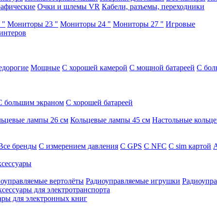
афические
Очки и шлемы VR
Кабели, разъемы, переходники
 "
Мониторы 23 "
Мониторы 24 "
Мониторы 27 "
Игровые
интеров
едорогие
Мощные
С хорошей камерой
С мощной батареей
С бол
С большим экраном
С хорошей батареей
ьцевые лампы 26 см
Кольцевые лампы 45 см
Настольные кольц
Все бренды
C измерением давления
C GPS
C NFC
C sim картой
А
сессуары
оуправляемые вертолёты
Радиоуправляемые игрушки
Радиоупра
ксессуары для электротранспорта
ары для электронных книг