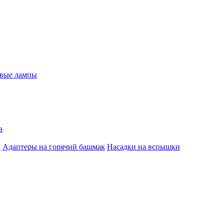
евые лампы
а
к
Адаптеры на горячий башмак
Насадки на вспышки