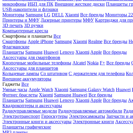
микрофоны
ИБП для ПК
Внешние жесткие диски
Планшеты гр
USB-накопители и флэшки
Мониторы
Samsung
LG
DELL
Xiaomi
Все бренды
Мониторы 22
Принтеры и МФУ
Лазерные принтеры
МФУ
Картриджи для пр
3D печать
3D ручки
Компьютерные кресла
Смартфоны и планшеты
Все
Смартфоны
Apple iPhone
Samsung
Xiaomi
Realme
Все бренды
Н
Флагманские
Планшеты
Samsung
Huawei
Lenovo
Xiaomi
Apple
Все бренды
Аксессуары для смартфонов
Кнопочные мобильные телефоны
Alcatel
Nokia
F+
Все бренды
Аксессуары для планшетов
Кольцевые лампы
Со штативом
C держателем для телефона
Кол
Внешние аккумуляторы
Гаджеты
Все
Умные часы
Apple Watch
Xiaomi
Samsung Galaxy Watch
Huawei
Фитнес браслеты
Xiaomi
Samsung
Huawei
Все бренды
Планшеты
Samsung
Huawei
Lenovo
Xiaomi
Apple
Все бренды
Ак
Квадрокоптеры и аксессуары
Радиоуправляемые модели
Радиоуправляемые автомобили
Ради
Электротранспорт
Гироскутеры
Электросамокаты
Запчасти и а
Электронные книги и аксессуары
Электронные книги
Аксессу
Планшеты графические
MP3 плееры