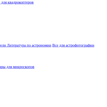
 для квадрокоптеров
тели
Литература по астрономии
Все для астрофотографии
ары для микроскопов