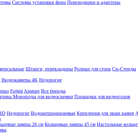
стемы
Системы установки фона
Переходники и адаптеры
версальные
Штанги, перекладины
Ролики для стоек
Си-Стенды
е
Видеокамеры 4K
Недорогие
gnuo
Fujimi
Aputure
Все бренды
ативы
Моноподы для видеосъемки
Площадки для видеоголов
 HD
Недорогие
Водонепроницаемые
Крепления для экшн камер
А
в
ьцевые лампы 26 см
Кольцевые лампы 45 см
Настольные кольц
имы