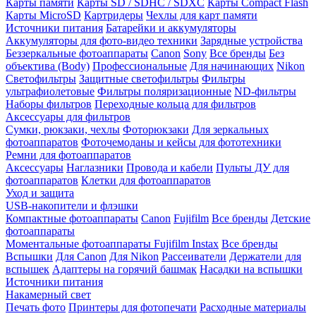
Карты памяти
Карты SD / SDHC / SDXC
Карты Compact Flash
Карты MicroSD
Картридеры
Чехлы для карт памяти
Источники питания
Батарейки и аккумуляторы
Аккумуляторы для фото-видео техники
Зарядные устройства
Беззеркальные фотоаппараты
Canon
Sony
Все бренды
Без
объектива (Body)
Профессиональные
Для начинающих
Nikon
Светофильтры
Защитные светофильтры
Фильтры
ультрафиолетовые
Фильтры поляризационные
ND-фильтры
Наборы фильтров
Переходные кольца для фильтров
Аксессуары для фильтров
Сумки, рюкзаки, чехлы
Фоторюкзаки
Для зеркальных
фотоаппаратов
Фоточемоданы и кейсы для фототехники
Ремни для фотоаппаратов
Аксессуары
Наглазники
Провода и кабели
Пульты ДУ для
фотоаппаратов
Клетки для фотоаппаратов
Уход и защита
USB-накопители и флэшки
Компактные фотоаппараты
Canon
Fujifilm
Все бренды
Детские
фотоаппараты
Моментальные фотоаппараты
Fujifilm Instax
Все бренды
Вспышки
Для Canon
Для Nikon
Рассеиватели
Держатели для
вспышек
Адаптеры на горячий башмак
Насадки на вспышки
Источники питания
Накамерный свет
Печать фото
Принтеры для фотопечати
Расходные материалы