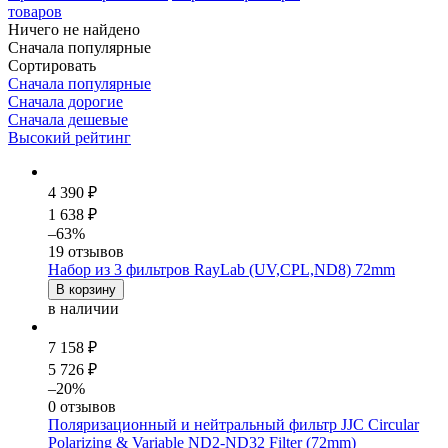
товаров
Ничего не найдено
Сначала популярные
Сортировать
Сначала популярные
Сначала дорогие
Сначала дешевые
Высокий рейтинг
4 390 ₽
1 638 ₽
–63%
19 отзывов
Набор из 3 фильтров RayLab (UV,CPL,ND8) 72mm
В корзину
в наличии
7 158 ₽
5 726 ₽
–20%
0 отзывов
Поляризационный и нейтральный фильтр JJC Circular
Polarizing & Variable ND2-ND32 Filter (72mm)