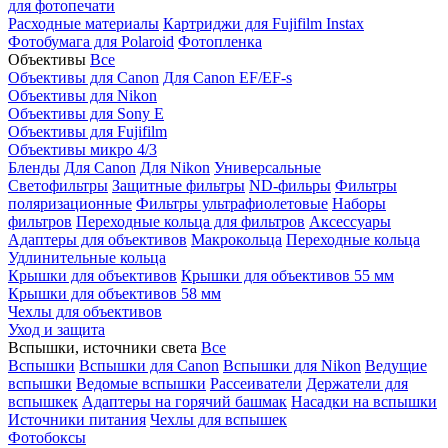
для фотопечати
Расходные материалы
Картриджи для Fujifilm Instax
Фотобумага для Polaroid
Фотопленка
Объективы
Все
Объективы для Canon
Для Canon EF/EF-s
Объективы для Nikon
Объективы для Sony E
Объективы для Fujifilm
Объективы микро 4/3
Бленды
Для Canon
Для Nikon
Универсальные
Светофильтры
Защитные фильтры
ND-фильры
Фильтры
поляризационные
Фильтры ультрафиолетовые
Наборы
фильтров
Переходные кольца для фильтров
Аксессуары
Адаптеры для объективов
Макрокольца
Переходные кольца
Удлинительные кольца
Крышки для объективов
Крышки для объективов 55 мм
Крышки для объективов 58 мм
Чехлы для объективов
Уход и защита
Вспышки, источники света
Все
Вспышки
Вспышки для Canon
Вспышки для Nikon
Ведущие
вспышки
Ведомые вспышки
Рассеиватели
Держатели для
вспышкек
Адаптеры на горячий башмак
Насадки на вспышки
Источники питания
Чехлы для вспышек
Фотобоксы