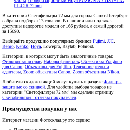
Фильтр поляризационный Hoya FUSION ANTISTATIC
PL-CIR 72mm
В категории Светофильтры 72 мм для города Санкт-Петербург
собрана подборка 13 товаров. В наличии или под заказ
доступны недорогие модели от 166 рублей, а самый дорогой
за 15690.
Выбирайте продукцию популярных брендов
Fujimi
,
JJC
,
Benro
,
Kenko
,
Hoya
,
Lowepro
,
Raylab
,
Polaroid
.
Категории, в которых могут быть аналогичные товары:
Фильтры защитные
,
Наборы фильтров
,
Объективы Yongnuo
для Canon
,
Объективы для Fujifilm
,
Телеконвертеры и
адаптеры
,
Zoom объективы Canon
,
Zoom объективы Nikon
.
Любители скидок и акций могут купить в разделе
Фильтры
защитные со скидкой
. Для удобства выбора товаров из
категории "Светофильтры 72 мм" мы сделали страницу
Светофильтры - отзывы покупателей
.
Преимущества покупки у нас
Интернет магазин Фотосклад.ру это сервис:
Политика низких цен.