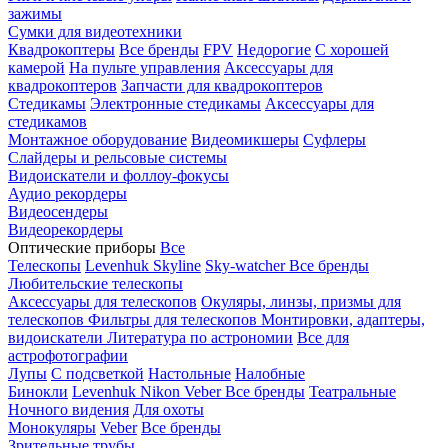
зажимы
Сумки для видеотехники
Квадрокоптеры
Все бренды
FPV
Недорогие
С хорошей
камерой
На пульте управления
Аксессуары для
квадрокоптеров
Запчасти для квадрокоптеров
Стедикамы
Электронные стедикамы
Аксессуары для
стедикамов
Монтажное оборудование
Видеомикшеры
Суфлеры
Слайдеры и рельсовые системы
Видоискатели и фоллоу-фокусы
Аудио рекордеры
Видеосендеры
Видеорекордеры
Оптические приборы
Все
Телескопы
Levenhuk Skyline
Sky-watcher
Все бренды
Любительские телескопы
Аксессуары для телескопов
Окуляры, линзы, призмы для
телескопов
Фильтры для телескопов
Монтировки, адаптеры,
видоискатели
Литература по астрономии
Все для
астрофотографии
Лупы
С подсветкой
Настольные
Налобные
Бинокли
Levenhuk
Nikon
Veber
Все бренды
Театральные
Ночного видения
Для охоты
Монокуляры
Veber
Все бренды
Зрительные трубы