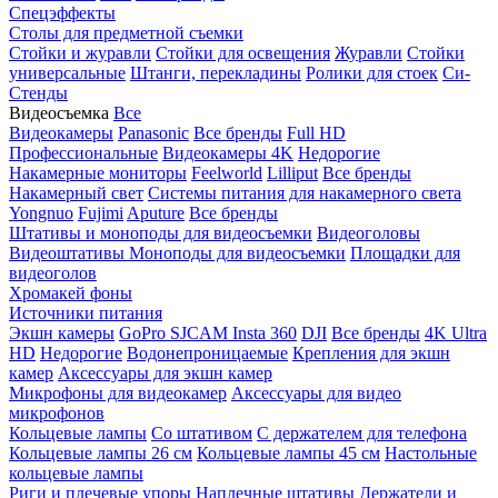
Спецэффекты
Столы для предметной съемки
Стойки и журавли
Стойки для освещения
Журавли
Стойки
универсальные
Штанги, перекладины
Ролики для стоек
Си-
Стенды
Видеосъемка
Все
Видеокамеры
Panasonic
Все бренды
Full HD
Профессиональные
Видеокамеры 4K
Недорогие
Накамерные мониторы
Feelworld
Lilliput
Все бренды
Накамерный свет
Системы питания для накамерного света
Yongnuo
Fujimi
Aputure
Все бренды
Штативы и моноподы для видеосъемки
Видеоголовы
Видеоштативы
Моноподы для видеосъемки
Площадки для
видеоголов
Хромакей фоны
Источники питания
Экшн камеры
GoPro
SJCAM
Insta 360
DJI
Все бренды
4K Ultra
HD
Недорогие
Водонепроницаемые
Крепления для экшн
камер
Аксессуары для экшн камер
Микрофоны для видеокамер
Аксессуары для видео
микрофонов
Кольцевые лампы
Со штативом
C держателем для телефона
Кольцевые лампы 26 см
Кольцевые лампы 45 см
Настольные
кольцевые лампы
Риги и плечевые упоры
Наплечные штативы
Держатели и