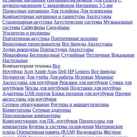
шумоподавлением
С микрофоном
Наушники 3,5 мм
Проводные наушники
Для телефона
Для телевизора
Компьютерные наушники и гарнитуры
Аксессуары
Стационарная акустика
Акустические системы
Музыкальные
системы
Сабвуферы
Саундбары
Усилители и ресиверы
Портативная акустика
Портативные колонки
Виниловые проигрыватели
Все бренды
Аксессуары
Аудио рекордеры
Портастудии
Аксессуары
Микрофоны
Беспроводные
Студийные
Петличные
Вокальные
Настольные
Компьютерная техника
Все
Ноутбуки
Acer
Apple
Asus
Dell
HP
Lenovo
Все бренды
Недорогие
Для учебы
Для работы
Игровые
Мощные
Аксессуары для ноутбуков
Рюкзаки для ноутбуков
Сумки для
ноутбуков
Чехлы для ноутбуков
Подставки для ноутбука
Адаптеры USB портов
Блоки питания для ноутбуков
Прочие
аксессуары для ноутбуков
Сетевое оборудование
Роутеры и маршрутизаторы
Коммутаторы
Сетевые адаптеры
Персональные компьютеры
Комплектующие для ПК, ноутбуков
Процессоры для
компьютера
Кулеры и системы охлаждения
Материнские
платы
Оперативная память (RAM)
Видеокарты
Жесткие