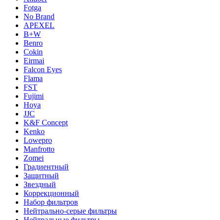
Fotga
No Brand
APEXEL
B+W
Benro
Cokin
Eirmai
Falcon Eyes
Flama
FST
Fujimi
Hoya
JJC
K&F Concept
Kenko
Lowepro
Manfrotto
Zomei
Градиентный
Защитный
Звездный
Коррекционный
Набор фильтров
Нейтрально-серые фильтры
Нейтральные фильтры