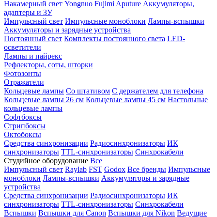
Накамерный свет
Yongnuo
Fujimi
Aputure
Аккумуляторы,
адаптеры и ЗУ
Импульсный свет
Импульсные моноблоки
Лампы-вспышки
Аккумуляторы и зарядные устройства
Постоянный свет
Комплекты постоянного света
LED-
осветители
Лампы и пайрекс
Рефлекторы, соты, шторки
Фотозонты
Отражатели
Кольцевые лампы
Со штативом
С держателем для телефона
Кольцевые лампы 26 см
Кольцевые лампы 45 см
Настольные
кольцевые лампы
Софтбоксы
Стрипбоксы
Октобоксы
Средства синхронизации
Радиосинхронизаторы
ИК
синхронизаторы
TTL-синхронизаторы
Синхрокабели
Студийное оборудование
Все
Импульсный свет
Raylab
FST
Godox
Все бренды
Импульсные
моноблоки
Лампы-вспышки
Аккумуляторы и зарядные
устройства
Средства синхронизации
Радиосинхронизаторы
ИК
синхронизаторы
TTL-синхронизаторы
Синхрокабели
Вспышки
Вспышки для Canon
Вспышки для Nikon
Ведущие