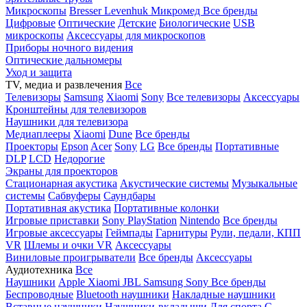
Микроскопы
Bresser
Levenhuk
Микромед
Все бренды
Цифровые
Оптические
Детские
Биологические
USB
микроскопы
Аксессуары для микроскопов
Приборы ночного видения
Оптические дальномеры
Уход и защита
TV, медиа и развлечения
Все
Телевизоры
Samsung
Xiaomi
Sony
Все телевизоры
Аксессуары
Кронштейны для телевизоров
Наушники для телевизора
Медиаплееры
Xiaomi
Dune
Все бренды
Проекторы
Epson
Acer
Sony
LG
Все бренды
Портативные
DLP
LCD
Недорогие
Экраны для проекторов
Стационарная акустика
Акустические системы
Музыкальные
системы
Сабвуферы
Саундбары
Портативная акустика
Портативные колонки
Игровые приставки
Sony PlayStation
Nintendo
Все бренды
Игровые аксессуары
Геймпады
Гарнитуры
Рули, педали, КПП
VR
Шлемы и очки VR
Аксессуары
Виниловые проигрыватели
Все бренды
Аксессуары
Аудиотехника
Все
Наушники
Apple
Xiaomi
JBL
Samsung
Sony
Все бренды
Беспроводные
Bluetooth наушники
Накладные наушники
Вставные наушники
Наушники-вкладыши
Для спорта
С