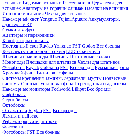
вспышки
Ведомые вспышки
Рассеиватели
Держатели для
вспышек
Адаптеры на горячий башмак
Насадки на вспышки
Источники питания
Чехлы для вспышек
Накамерный свет
Yongnuo
Fujimi
Aputure
Аккумуляторы,
адаптеры и ЗУ
Сумки и кофры
Адаптеры и переходники
Калибраторы и шкалы
Постоянный свет
Raylab
Yongnuo
FST
Godox
Все бренды
Комплекты постоянного света
LED-осветители
Штативы и моноподы
Штативы
Штативные головы
Моноподы
Площадки для штативов
Чехлы для штативов
Фотофоны
Raylab
Colorama
FST
Все бренды
Бумажные фоны
Хромакей фоны
Виниловые фоны
Системы крепления
Зажимы, держатели, муфты
Подвесные
системы
Системы установки фона
Переходники и адаптеры
Накамерные мониторы
Feelworld
Lilliput
Все бренды
Софтбоксы
Стрипбоксы
Октобоксы
Отражатели
Raylab
FST
Все бренды
Лампы и пайрекс
Рефлекторы, соты, шторки
Фотозонты
Фотобоксы
FST
Все бренды