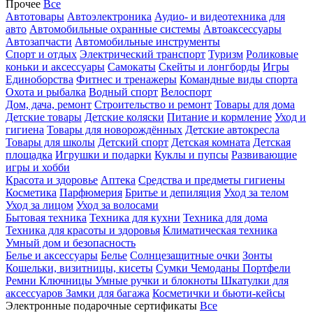
Прочее
Все
Автотовары
Автоэлектроника
Аудио- и видеотехника для
авто
Автомобильные охранные системы
Автоаксессуары
Автозапчасти
Автомобильные инструменты
Спорт и отдых
Электрический транспорт
Туризм
Роликовые
коньки и аксессуары
Самокаты
Скейты и лонгборды
Игры
Единоборства
Фитнес и тренажеры
Командные виды спорта
Охота и рыбалка
Водный спорт
Велоспорт
Дом, дача, ремонт
Строительство и ремонт
Товары для дома
Детские товары
Детские коляски
Питание и кормление
Уход и
гигиена
Товары для новорождённых
Детские автокресла
Товары для школы
Детский спорт
Детская комната
Детская
площадка
Игрушки и подарки
Куклы и пупсы
Развивающие
игры и хобби
Красота и здоровье
Аптека
Средства и предметы гигиены
Косметика
Парфюмерия
Бритье и депиляция
Уход за телом
Уход за лицом
Уход за волосами
Бытовая техника
Техника для кухни
Техника для дома
Техника для красоты и здоровья
Климатическая техника
Умный дом и безопасность
Белье и аксессуары
Белье
Солнцезащитные очки
Зонты
Кошельки, визитницы, кисеты
Сумки
Чемоданы
Портфели
Ремни
Ключницы
Умные ручки и блокноты
Шкатулки для
аксессуаров
Замки для багажа
Косметички и бьюти-кейсы
Электронные подарочные сертификаты
Все