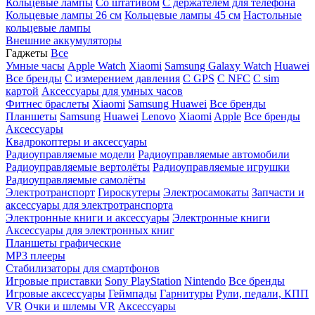
Кольцевые лампы
Со штативом
C держателем для телефона
Кольцевые лампы 26 см
Кольцевые лампы 45 см
Настольные
кольцевые лампы
Внешние аккумуляторы
Гаджеты
Все
Умные часы
Apple Watch
Xiaomi
Samsung Galaxy Watch
Huawei
Все бренды
C измерением давления
C GPS
C NFC
C sim
картой
Аксессуары для умных часов
Фитнес браслеты
Xiaomi
Samsung
Huawei
Все бренды
Планшеты
Samsung
Huawei
Lenovo
Xiaomi
Apple
Все бренды
Аксессуары
Квадрокоптеры и аксессуары
Радиоуправляемые модели
Радиоуправляемые автомобили
Радиоуправляемые вертолёты
Радиоуправляемые игрушки
Радиоуправляемые самолёты
Электротранспорт
Гироскутеры
Электросамокаты
Запчасти и
аксессуары для электротранспорта
Электронные книги и аксессуары
Электронные книги
Аксессуары для электронных книг
Планшеты графические
MP3 плееры
Стабилизаторы для смартфонов
Игровые приставки
Sony PlayStation
Nintendo
Все бренды
Игровые аксессуары
Геймпады
Гарнитуры
Рули, педали, КПП
VR
Очки и шлемы VR
Аксессуары