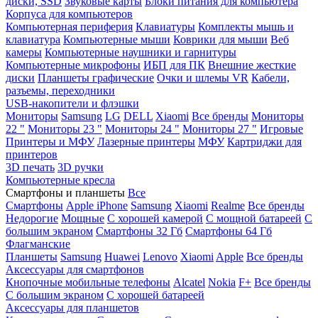
диски, SSD
Звуковые карты
Блоки питания для компьютера
Корпуса для компьютеров
Компьютерная периферия
Клавиатуры
Комплекты мышь и
клавиатура
Компьютерные мыши
Коврики для мыши
Веб
камеры
Компьютерные наушники и гарнитуры
Компьютерные микрофоны
ИБП для ПК
Внешние жесткие
диски
Планшеты графические
Очки и шлемы VR
Кабели,
разъемы, переходники
USB-накопители и флэшки
Мониторы
Samsung
LG
DELL
Xiaomi
Все бренды
Мониторы
22 "
Мониторы 23 "
Мониторы 24 "
Мониторы 27 "
Игровые
Принтеры и МФУ
Лазерные принтеры
МФУ
Картриджи для
принтеров
3D печать
3D ручки
Компьютерные кресла
Смартфоны и планшеты
Все
Смартфоны
Apple iPhone
Samsung
Xiaomi
Realme
Все бренды
Недорогие
Мощные
С хорошей камерой
С мощной батареей
С
большим экраном
Смартфоны 32 Гб
Смартфоны 64 Гб
Флагманские
Планшеты
Samsung
Huawei
Lenovo
Xiaomi
Apple
Все бренды
Аксессуары для смартфонов
Кнопочные мобильные телефоны
Alcatel
Nokia
F+
Все бренды
С большим экраном
С хорошей батареей
Аксессуары для планшетов