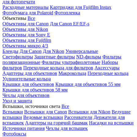
для фотопечати
Расходные материалы
Картриджи для Fujifilm Instax
Фотобумага для Polaroid
Фотопленка
Объективы
Все
Объективы для Canon
Для Canon EF/EF-s
Объективы для Nikon
Объективы для Sony E
Объективы для Fujifilm
Объективы микро 4/3
Бленды
Для Canon
Для Nikon
Универсальные
Светофильтры
Защитные фильтры
ND-фильры
Фильтры
поляризационные
Фильтры ультрафиолетовые
Наборы
фильтров
Переходные кольца для фильтров
Аксессуары
Адаптеры для объективов
Макрокольца
Переходные кольца
Удлинительные кольца
Крышки для объективов
Крышки для объективов 55 мм
Крышки для объективов 58 мм
Чехлы для объективов
Уход и защита
Вспышки, источники света
Все
Вспышки
Вспышки для Canon
Вспышки для Nikon
Ведущие
вспышки
Ведомые вспышки
Рассеиватели
Держатели для
вспышкек
Адаптеры на горячий башмак
Насадки на вспышки
Источники питания
Чехлы для вспышек
Фотобоксы