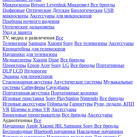
Микроскопы
Bresser
Levenhuk
Микромед
Все бренды
Цифровые
Оптические
Детские
Биологические
USB
микроскопы
Аксессуары для микроскопов
Приборы ночного видения
Оптические дальномеры
Уход и защита
TV, медиа и развлечения
Все
Телевизоры
Samsung
Xiaomi
Sony
Все телевизоры
Аксессуары
Кронштейны для телевизоров
Наушники для телевизора
Медиаплееры
Xiaomi
Dune
Все бренды
Проекторы
Epson
Acer
Sony
LG
Все бренды
Портативные
DLP
LCD
Недорогие
Экраны для проекторов
Стационарная акустика
Акустические системы
Музыкальные
системы
Сабвуферы
Саундбары
Портативная акустика
Портативные колонки
Игровые приставки
Sony PlayStation
Nintendo
Все бренды
Игровые аксессуары
Геймпады
Гарнитуры
Рули, педали, КПП
VR
Шлемы и очки VR
Аксессуары
Виниловые проигрыватели
Все бренды
Аксессуары
Аудиотехника
Все
Наушники
Apple
Xiaomi
JBL
Samsung
Sony
Все бренды
Беспроводные
Bluetooth наушники
Накладные наушники
Вставные наушники
Наушники-вкладыши
Для спорта
С