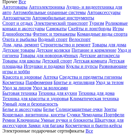
Прочее
Все
Автотовары
Автоэлектроника
Аудио- и видеотехника для
авто
Автомобильные охранные системы
Автоаксессуары
Автозапчасти
Автомобильные инструменты
Спорт и отдых
Электрический транспорт
Туризм
Роликовые
коньки и аксессуары
Самокаты
Скейты и лонгборды
Игры
Единоборства
Фитнес и тренажеры
Командные виды спорта
Охота и рыбалка
Водный спорт
Велоспорт
Дом, дача, ремонт
Строительство и ремонт
Товары для дома
Детские товары
Детские коляски
Питание и кормление
Уход и
гигиена
Товары для новорождённых
Детские автокресла
Товары для школы
Детский спорт
Детская комната
Детская
площадка
Игрушки и подарки
Куклы и пупсы
Развивающие
игры и хобби
Красота и здоровье
Аптека
Средства и предметы гигиены
Косметика
Парфюмерия
Бритье и депиляция
Уход за телом
Уход за лицом
Уход за волосами
Бытовая техника
Техника для кухни
Техника для дома
Техника для красоты и здоровья
Климатическая техника
Умный дом и безопасность
Белье и аксессуары
Белье
Солнцезащитные очки
Зонты
Кошельки, визитницы, кисеты
Сумки
Чемоданы
Портфели
Ремни
Ключницы
Умные ручки и блокноты
Шкатулки для
аксессуаров
Замки для багажа
Косметички и бьюти-кейсы
Электронные подарочные сертификаты
Все