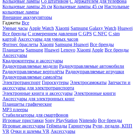
Кольцевые лампы
Со штативом
C держателем для телефона
Кольцевые лампы 26 см
Кольцевые лампы 45 см
Настольные
кольцевые лампы
Внешние аккумуляторы
Гаджеты
Все
Умные часы
Apple Watch
Xiaomi
Samsung Galaxy Watch
Huawei
Все бренды
C измерением давления
C GPS
C NFC
C sim
картой
Аксессуары для умных часов
Фитнес браслеты
Xiaomi
Samsung
Huawei
Все бренды
Планшеты
Samsung
Huawei
Lenovo
Xiaomi
Apple
Все бренды
Аксессуары
Квадрокоптеры и аксессуары
Радиоуправляемые модели
Радиоуправляемые автомобили
Радиоуправляемые вертолёты
Радиоуправляемые игрушки
Радиоуправляемые самолёты
Электротранспорт
Гироскутеры
Электросамокаты
Запчасти и
аксессуары для электротранспорта
Электронные книги и аксессуары
Электронные книги
Аксессуары для электронных книг
Планшеты графические
MP3 плееры
Стабилизаторы для смартфонов
Игровые приставки
Sony PlayStation
Nintendo
Все бренды
Игровые аксессуары
Геймпады
Гарнитуры
Рули, педали, КПП
VR
Очки и шлемы VR
Аксессуары