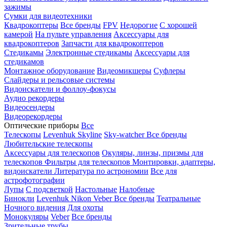
зажимы
Сумки для видеотехники
Квадрокоптеры
Все бренды
FPV
Недорогие
С хорошей
камерой
На пульте управления
Аксессуары для
квадрокоптеров
Запчасти для квадрокоптеров
Стедикамы
Электронные стедикамы
Аксессуары для
стедикамов
Монтажное оборудование
Видеомикшеры
Суфлеры
Слайдеры и рельсовые системы
Видоискатели и фоллоу-фокусы
Аудио рекордеры
Видеосендеры
Видеорекордеры
Оптические приборы
Все
Телескопы
Levenhuk Skyline
Sky-watcher
Все бренды
Любительские телескопы
Аксессуары для телескопов
Окуляры, линзы, призмы для
телескопов
Фильтры для телескопов
Монтировки, адаптеры,
видоискатели
Литература по астрономии
Все для
астрофотографии
Лупы
С подсветкой
Настольные
Налобные
Бинокли
Levenhuk
Nikon
Veber
Все бренды
Театральные
Ночного видения
Для охоты
Монокуляры
Veber
Все бренды
Зрительные трубы