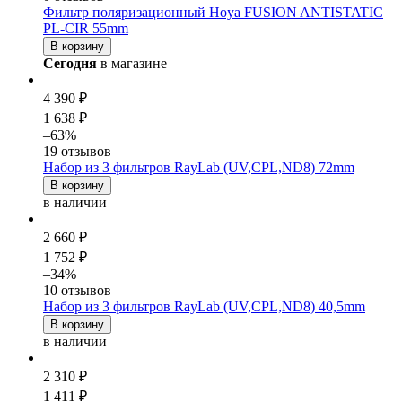
Фильтр поляризационный Hoya FUSION ANTISTATIC
PL-CIR 55mm
В корзину
Сегодня
в магазине
4 390 ₽
1 638 ₽
–63%
19 отзывов
Набор из 3 фильтров RayLab (UV,CPL,ND8) 72mm
В корзину
в наличии
2 660 ₽
1 752 ₽
–34%
10 отзывов
Набор из 3 фильтров RayLab (UV,CPL,ND8) 40,5mm
В корзину
в наличии
2 310 ₽
1 411 ₽