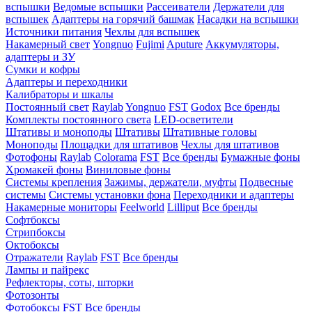
вспышки
Ведомые вспышки
Рассеиватели
Держатели для
вспышек
Адаптеры на горячий башмак
Насадки на вспышки
Источники питания
Чехлы для вспышек
Накамерный свет
Yongnuo
Fujimi
Aputure
Аккумуляторы,
адаптеры и ЗУ
Сумки и кофры
Адаптеры и переходники
Калибраторы и шкалы
Постоянный свет
Raylab
Yongnuo
FST
Godox
Все бренды
Комплекты постоянного света
LED-осветители
Штативы и моноподы
Штативы
Штативные головы
Моноподы
Площадки для штативов
Чехлы для штативов
Фотофоны
Raylab
Colorama
FST
Все бренды
Бумажные фоны
Хромакей фоны
Виниловые фоны
Системы крепления
Зажимы, держатели, муфты
Подвесные
системы
Системы установки фона
Переходники и адаптеры
Накамерные мониторы
Feelworld
Lilliput
Все бренды
Софтбоксы
Стрипбоксы
Октобоксы
Отражатели
Raylab
FST
Все бренды
Лампы и пайрекс
Рефлекторы, соты, шторки
Фотозонты
Фотобоксы
FST
Все бренды