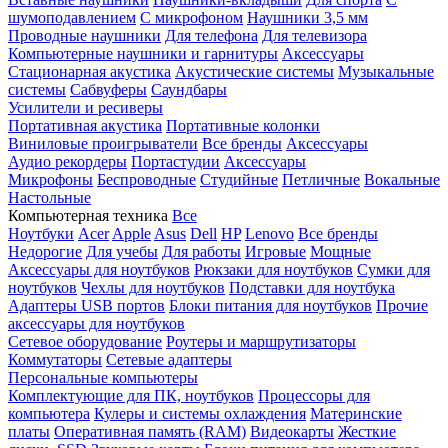
шумоподавлением
С микрофоном
Наушники 3,5 мм
Проводные наушники
Для телефона
Для телевизора
Компьютерные наушники и гарнитуры
Аксессуары
Стационарная акустика
Акустические системы
Музыкальные
системы
Сабвуферы
Саундбары
Усилители и ресиверы
Портативная акустика
Портативные колонки
Виниловые проигрыватели
Все бренды
Аксессуары
Аудио рекордеры
Портастудии
Аксессуары
Микрофоны
Беспроводные
Студийные
Петличные
Вокальные
Настольные
Компьютерная техника
Все
Ноутбуки
Acer
Apple
Asus
Dell
HP
Lenovo
Все бренды
Недорогие
Для учебы
Для работы
Игровые
Мощные
Аксессуары для ноутбуков
Рюкзаки для ноутбуков
Сумки для
ноутбуков
Чехлы для ноутбуков
Подставки для ноутбука
Адаптеры USB портов
Блоки питания для ноутбуков
Прочие
аксессуары для ноутбуков
Сетевое оборудование
Роутеры и маршрутизаторы
Коммутаторы
Сетевые адаптеры
Персональные компьютеры
Комплектующие для ПК, ноутбуков
Процессоры для
компьютера
Кулеры и системы охлаждения
Материнские
платы
Оперативная память (RAM)
Видеокарты
Жесткие