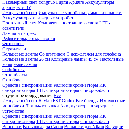
Накамерный свет
Yongnuo
Fujimi
Aputure
Аккумуляторы,
адаптеры и ЗУ
Импульсный свет
Импульсные моноблоки
Лампы-вспышки
Аккумуляторы и зарядные устройства
Постоянный свет
Комплекты постоянного света
LED-
осветители
Лампы и пайрекс
Рефлекторы, соты, шторки
Фотозонты
Отражатели
Кольцевые лампы
Со штативом
С держателем для телефона
Кольцевые лампы 26 см
Кольцевые лампы 45 см
Настольные
кольцевые лампы
Софтбоксы
Стрипбоксы
Октобоксы
Средства синхронизации
Радиосинхронизаторы
ИК
синхронизаторы
TTL-синхронизаторы
Синхрокабели
Студийное оборудование
Все
Импульсный свет
Raylab
FST
Godox
Все бренды
Импульсные
моноблоки
Лампы-вспышки
Аккумуляторы и зарядные
устройства
Средства синхронизации
Радиосинхронизаторы
ИК
синхронизаторы
TTL-синхронизаторы
Синхрокабели
Вспышки
Вспышки для Canon
Вспышки для Nikon
Ведущие