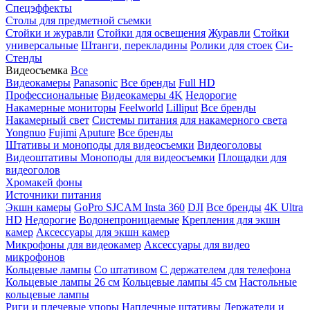
Спецэффекты
Столы для предметной съемки
Стойки и журавли
Стойки для освещения
Журавли
Стойки
универсальные
Штанги, перекладины
Ролики для стоек
Си-
Стенды
Видеосъемка
Все
Видеокамеры
Panasonic
Все бренды
Full HD
Профессиональные
Видеокамеры 4K
Недорогие
Накамерные мониторы
Feelworld
Lilliput
Все бренды
Накамерный свет
Системы питания для накамерного света
Yongnuo
Fujimi
Aputure
Все бренды
Штативы и моноподы для видеосъемки
Видеоголовы
Видеоштативы
Моноподы для видеосъемки
Площадки для
видеоголов
Хромакей фоны
Источники питания
Экшн камеры
GoPro
SJCAM
Insta 360
DJI
Все бренды
4K Ultra
HD
Недорогие
Водонепроницаемые
Крепления для экшн
камер
Аксессуары для экшн камер
Микрофоны для видеокамер
Аксессуары для видео
микрофонов
Кольцевые лампы
Со штативом
C держателем для телефона
Кольцевые лампы 26 см
Кольцевые лампы 45 см
Настольные
кольцевые лампы
Риги и плечевые упоры
Наплечные штативы
Держатели и