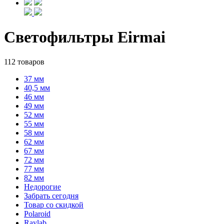
Светофильтры Eirmai
112 товаров
37 мм
40,5 мм
46 мм
49 мм
52 мм
55 мм
58 мм
62 мм
67 мм
72 мм
77 мм
82 мм
Недорогие
Забрать сегодня
Товар со скидкой
Polaroid
Raylab