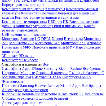
диски, SSD
Звуковые карты
Блоки питания для компьютера
Корпуса для компьютеров
Компьютерная периферия
Клавиатуры
Комплекты мышь и
клавиатура
Компьютерные мыши
Коврики для мыши
Веб
камеры
Компьютерные наушники и гарнитуры
Компьютерные микрофоны
ИБП для ПК
Внешние жесткие
диски
Планшеты графические
Очки и шлемы VR
Кабели,
разъемы, переходники
USB-накопители и флэшки
Мониторы
Samsung
LG
DELL
Xiaomi
Все бренды
Мониторы
22 "
Мониторы 23 "
Мониторы 24 "
Мониторы 27 "
Игровые
Принтеры и МФУ
Лазерные принтеры
МФУ
Картриджи для
принтеров
3D печать
3D ручки
Компьютерные кресла
Смартфоны и планшеты
Все
Смартфоны
Apple iPhone
Samsung
Xiaomi
Realme
Все бренды
Недорогие
Мощные
С хорошей камерой
С мощной батареей
С
большим экраном
Смартфоны 32 Гб
Смартфоны 64 Гб
Флагманские
Планшеты
Samsung
Huawei
Lenovo
Xiaomi
Apple
Все бренды
Аксессуары для смартфонов
Кнопочные мобильные телефоны
Alcatel
Nokia
F+
Все бренды
С большим экраном
С хорошей батареей
Аксессуары для планшетов