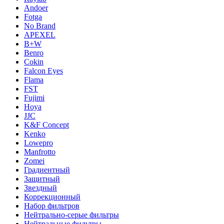
Andoer
Fotga
No Brand
APEXEL
B+W
Benro
Cokin
Falcon Eyes
Flama
FST
Fujimi
Hoya
JJC
K&F Concept
Kenko
Lowepro
Manfrotto
Zomei
Градиентный
Защитный
Звездный
Коррекционный
Набор фильтров
Нейтрально-серые фильтры
Нейтральные фильтры