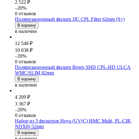
2 522 ₽
–20%
0 отзывов
Поляризационный фильтр JJC CPL Filter 62mm (S+)
В корзину
в наличии
12 548 ₽
10 038 ₽
–20%
0 отзывов
Поляризационный фильтр Benro SHD CPL-HD ULCA
WMC/SLIM 82mm
В корзину
в наличии
4 209 ₽
3 367 ₽
–20%
0 отзывов
Набор из 3 фильтров Hoya (UV(C) HMC Multi, PL-CIR,
NDX8) 52mm
В корзину
в наличии