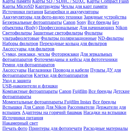
Карты памяти
Карты SD / SDHC / SDXC
Карты Compact Flash
Карты MicroSD
Картридеры
Чехлы для карт памяти
Источники питания
Батарейки и аккумуляторы
Аккумуляторы для фото-видео техники
Зарядные устройства
Беззеркальные фотоаппараты
Canon
Sony
Все бренды
Без
объектива (Body)
Профессиональные
Для начинающих
Nikon
Светофильтры
Защитные светофильтры
Фильтры
ультрафиолетовые
Фильтры поляризационные
ND-фильтры
Наборы фильтров
Переходные кольца для фильтров
Аксессуары для фильтров
Сумки, рюкзаки, чехлы
Фоторюкзаки
Для зеркальных
фотоаппаратов
Фоточемоданы и кейсы для фототехники
Ремни для фотоаппаратов
Аксессуары
Наглазники
Провода и кабели
Пульты ДУ для
фотоаппаратов
Клетки для фотоаппаратов
Уход и защита
USB-накопители и флэшки
Компактные фотоаппараты
Canon
Fujifilm
Все бренды
Детские
фотоаппараты
Моментальные фотоаппараты
Fujifilm Instax
Все бренды
Вспышки
Для Canon
Для Nikon
Рассеиватели
Держатели для
вспышек
Адаптеры на горячий башмак
Насадки на вспышки
Источники питания
Накамерный свет
Печать фото
Принтеры для фотопечати
Расходные материалы