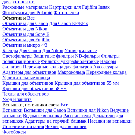
для фотопечати
Расходные материалы
Картриджи для Fujifilm Instax
Фотобумага для Polaroid
Фотопленка
Объективы
Все
Объективы для Canon
Для Canon EF/EF-s
Объективы для Nikon
Объективы для Sony E
Объективы для Fujifilm
Объективы микро 4/3
Бленды
Для Canon
Для Nikon
Универсальные
Светофильтры
Защитные фильтры
ND-фильры
Фильтры
поляризационные
Фильтры ультрафиолетовые
Наборы
фильтров
Переходные кольца для фильтров
Аксессуары
Адаптеры для объективов
Макрокольца
Переходные кольца
Удлинительные кольца
Крышки для объективов
Крышки для объективов 55 мм
Крышки для объективов 58 мм
Чехлы для объективов
Уход и защита
Вспышки, источники света
Все
Вспышки
Вспышки для Canon
Вспышки для Nikon
Ведущие
вспышки
Ведомые вспышки
Рассеиватели
Держатели для
вспышкек
Адаптеры на горячий башмак
Насадки на вспышки
Источники питания
Чехлы для вспышек
Фотобоксы