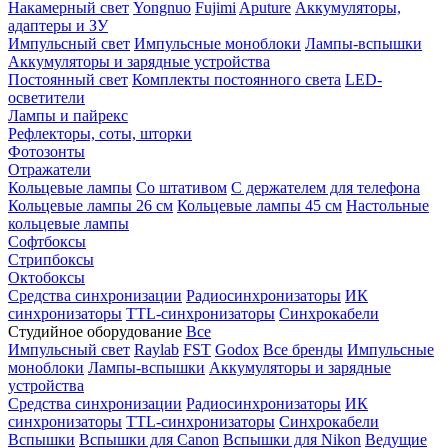
Накамерный свет
Yongnuo
Fujimi
Aputure
Аккумуляторы,
адаптеры и ЗУ
Импульсный свет
Импульсные моноблоки
Лампы-вспышки
Аккумуляторы и зарядные устройства
Постоянный свет
Комплекты постоянного света
LED-
осветители
Лампы и пайрекс
Рефлекторы, соты, шторки
Фотозонты
Отражатели
Кольцевые лампы
Со штативом
С держателем для телефона
Кольцевые лампы 26 см
Кольцевые лампы 45 см
Настольные
кольцевые лампы
Софтбоксы
Стрипбоксы
Октобоксы
Средства синхронизации
Радиосинхронизаторы
ИК
синхронизаторы
TTL-синхронизаторы
Синхрокабели
Студийное оборудование
Все
Импульсный свет
Raylab
FST
Godox
Все бренды
Импульсные
моноблоки
Лампы-вспышки
Аккумуляторы и зарядные
устройства
Средства синхронизации
Радиосинхронизаторы
ИК
синхронизаторы
TTL-синхронизаторы
Синхрокабели
Вспышки
Вспышки для Canon
Вспышки для Nikon
Ведущие