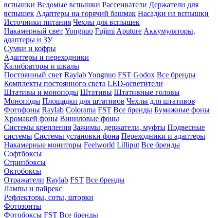
вспышки
Ведомые вспышки
Рассеиватели
Держатели для
вспышек
Адаптеры на горячий башмак
Насадки на вспышки
Источники питания
Чехлы для вспышек
Накамерный свет
Yongnuo
Fujimi
Aputure
Аккумуляторы,
адаптеры и ЗУ
Сумки и кофры
Адаптеры и переходники
Калибраторы и шкалы
Постоянный свет
Raylab
Yongnuo
FST
Godox
Все бренды
Комплекты постоянного света
LED-осветители
Штативы и моноподы
Штативы
Штативные головы
Моноподы
Площадки для штативов
Чехлы для штативов
Фотофоны
Raylab
Colorama
FST
Все бренды
Бумажные фоны
Хромакей фоны
Виниловые фоны
Системы крепления
Зажимы, держатели, муфты
Подвесные
системы
Системы установки фона
Переходники и адаптеры
Накамерные мониторы
Feelworld
Lilliput
Все бренды
Софтбоксы
Стрипбоксы
Октобоксы
Отражатели
Raylab
FST
Все бренды
Лампы и пайрекс
Рефлекторы, соты, шторки
Фотозонты
Фотобоксы
FST
Все бренды