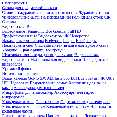
Спецэффекты
Столы для предметной съемки
Стойки и журавли
Стойки для освещения
Журавли
Стойки
универсальные
Штанги, перекладины
Ролики для стоек
Си-
Стенды
Видеосъемка
Все
Видеокамеры
Panasonic
Все бренды
Full HD
Профессиональные
Видеокамеры 4K
Недорогие
Накамерные мониторы
Feelworld
Lilliput
Все бренды
Накамерный свет
Системы питания для накамерного света
Yongnuo
Fujimi
Aputure
Все бренды
Штативы и моноподы для видеосъемки
Видеоголовы
Видеоштативы
Моноподы для видеосъемки
Площадки для
видеоголов
Хромакей фоны
Источники питания
Экшн камеры
GoPro
SJCAM
Insta 360
DJI
Все бренды
4K Ultra
HD
Недорогие
Водонепроницаемые
Крепления для экшн
камер
Аксессуары для экшн камер
Микрофоны для видеокамер
Аксессуары для видео
микрофонов
Кольцевые лампы
Со штативом
C держателем для телефона
Кольцевые лампы 26 см
Кольцевые лампы 45 см
Настольные
кольцевые лампы
Риги и плечевые упоры
Наплечные штативы
Держатели и