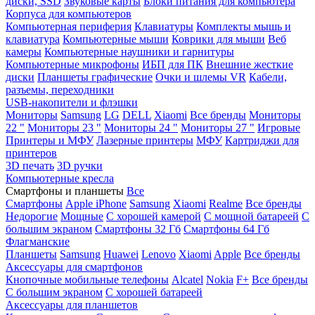
диски, SSD
Звуковые карты
Блоки питания для компьютера
Корпуса для компьютеров
Компьютерная периферия
Клавиатуры
Комплекты мышь и
клавиатура
Компьютерные мыши
Коврики для мыши
Веб
камеры
Компьютерные наушники и гарнитуры
Компьютерные микрофоны
ИБП для ПК
Внешние жесткие
диски
Планшеты графические
Очки и шлемы VR
Кабели,
разъемы, переходники
USB-накопители и флэшки
Мониторы
Samsung
LG
DELL
Xiaomi
Все бренды
Мониторы
22 "
Мониторы 23 "
Мониторы 24 "
Мониторы 27 "
Игровые
Принтеры и МФУ
Лазерные принтеры
МФУ
Картриджи для
принтеров
3D печать
3D ручки
Компьютерные кресла
Смартфоны и планшеты
Все
Смартфоны
Apple iPhone
Samsung
Xiaomi
Realme
Все бренды
Недорогие
Мощные
С хорошей камерой
С мощной батареей
С
большим экраном
Смартфоны 32 Гб
Смартфоны 64 Гб
Флагманские
Планшеты
Samsung
Huawei
Lenovo
Xiaomi
Apple
Все бренды
Аксессуары для смартфонов
Кнопочные мобильные телефоны
Alcatel
Nokia
F+
Все бренды
С большим экраном
С хорошей батареей
Аксессуары для планшетов