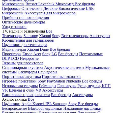
Микроскопы
Bresser
Levenhuk
Микромед
Все бренды
Цифровые
Оптические
Детские
Биологические
USB
микроскопы
Аксессуары для микроскопов
Приборы ночного видения
Оптические дальномеры
Уход и защита
TV, медиа и развлечения
Все
Телевизоры
Samsung
Xiaomi
Sony
Все телевизоры
Аксессуары
Кронштейны для телевизоров
Наушники для телевизора
Медиаплееры
Xiaomi
Dune
Все бренды
Проекторы
Epson
Acer
Sony
LG
Все бренды
Портативные
DLP
LCD
Недорогие
Экраны для проекторов
Стационарная акустика
Акустические системы
Музыкальные
системы
Сабвуферы
Саундбары
Портативная акустика
Портативные колонки
Игровые приставки
Sony PlayStation
Nintendo
Все бренды
Игровые аксессуары
Геймпады
Гарнитуры
Рули, педали, КПП
VR
Шлемы и очки VR
Аксессуары
Виниловые проигрыватели
Все бренды
Аксессуары
Аудиотехника
Все
Наушники
Apple
Xiaomi
JBL
Samsung
Sony
Все бренды
Беспроводные
Bluetooth наушники
Накладные наушники
Вставные наушники
Наушники-вкладыши
Для спорта
С