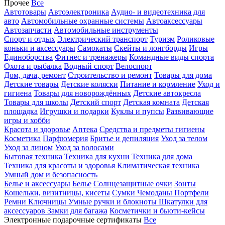
Прочее
Все
Автотовары
Автоэлектроника
Аудио- и видеотехника для
авто
Автомобильные охранные системы
Автоаксессуары
Автозапчасти
Автомобильные инструменты
Спорт и отдых
Электрический транспорт
Туризм
Роликовые
коньки и аксессуары
Самокаты
Скейты и лонгборды
Игры
Единоборства
Фитнес и тренажеры
Командные виды спорта
Охота и рыбалка
Водный спорт
Велоспорт
Дом, дача, ремонт
Строительство и ремонт
Товары для дома
Детские товары
Детские коляски
Питание и кормление
Уход и
гигиена
Товары для новорождённых
Детские автокресла
Товары для школы
Детский спорт
Детская комната
Детская
площадка
Игрушки и подарки
Куклы и пупсы
Развивающие
игры и хобби
Красота и здоровье
Аптека
Средства и предметы гигиены
Косметика
Парфюмерия
Бритье и депиляция
Уход за телом
Уход за лицом
Уход за волосами
Бытовая техника
Техника для кухни
Техника для дома
Техника для красоты и здоровья
Климатическая техника
Умный дом и безопасность
Белье и аксессуары
Белье
Солнцезащитные очки
Зонты
Кошельки, визитницы, кисеты
Сумки
Чемоданы
Портфели
Ремни
Ключницы
Умные ручки и блокноты
Шкатулки для
аксессуаров
Замки для багажа
Косметички и бьюти-кейсы
Электронные подарочные сертификаты
Все