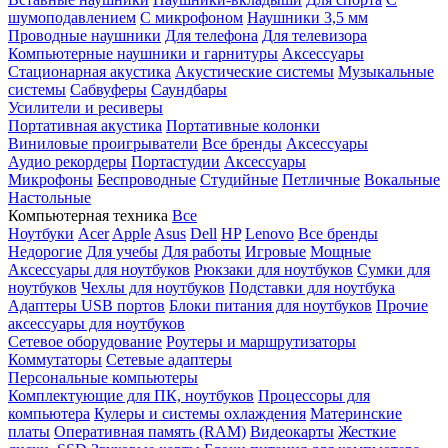
шумоподавлением
С микрофоном
Наушники 3,5 мм
Проводные наушники
Для телефона
Для телевизора
Компьютерные наушники и гарнитуры
Аксессуары
Стационарная акустика
Акустические системы
Музыкальные
системы
Сабвуферы
Саундбары
Усилители и ресиверы
Портативная акустика
Портативные колонки
Виниловые проигрыватели
Все бренды
Аксессуары
Аудио рекордеры
Портастудии
Аксессуары
Микрофоны
Беспроводные
Студийные
Петличные
Вокальные
Настольные
Компьютерная техника
Все
Ноутбуки
Acer
Apple
Asus
Dell
HP
Lenovo
Все бренды
Недорогие
Для учебы
Для работы
Игровые
Мощные
Аксессуары для ноутбуков
Рюкзаки для ноутбуков
Сумки для
ноутбуков
Чехлы для ноутбуков
Подставки для ноутбука
Адаптеры USB портов
Блоки питания для ноутбуков
Прочие
аксессуары для ноутбуков
Сетевое оборудование
Роутеры и маршрутизаторы
Коммутаторы
Сетевые адаптеры
Персональные компьютеры
Комплектующие для ПК, ноутбуков
Процессоры для
компьютера
Кулеры и системы охлаждения
Материнские
платы
Оперативная память (RAM)
Видеокарты
Жесткие