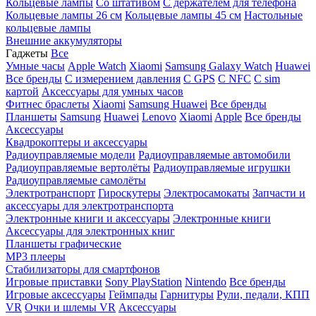
Кольцевые лампы
Со штативом
C держателем для телефона
Кольцевые лампы 26 см
Кольцевые лампы 45 см
Настольные
кольцевые лампы
Внешние аккумуляторы
Гаджеты
Все
Умные часы
Apple Watch
Xiaomi
Samsung Galaxy Watch
Huawei
Все бренды
C измерением давления
C GPS
C NFC
C sim
картой
Аксессуары для умных часов
Фитнес браслеты
Xiaomi
Samsung
Huawei
Все бренды
Планшеты
Samsung
Huawei
Lenovo
Xiaomi
Apple
Все бренды
Аксессуары
Квадрокоптеры и аксессуары
Радиоуправляемые модели
Радиоуправляемые автомобили
Радиоуправляемые вертолёты
Радиоуправляемые игрушки
Радиоуправляемые самолёты
Электротранспорт
Гироскутеры
Электросамокаты
Запчасти и
аксессуары для электротранспорта
Электронные книги и аксессуары
Электронные книги
Аксессуары для электронных книг
Планшеты графические
MP3 плееры
Стабилизаторы для смартфонов
Игровые приставки
Sony PlayStation
Nintendo
Все бренды
Игровые аксессуары
Геймпады
Гарнитуры
Рули, педали, КПП
VR
Очки и шлемы VR
Аксессуары