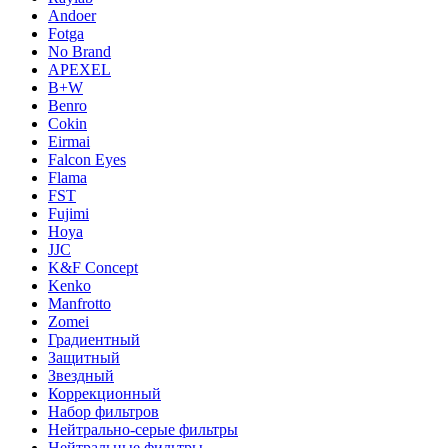
Andoer
Fotga
No Brand
APEXEL
B+W
Benro
Cokin
Eirmai
Falcon Eyes
Flama
FST
Fujimi
Hoya
JJC
K&F Concept
Kenko
Manfrotto
Zomei
Градиентный
Защитный
Звездный
Коррекционный
Набор фильтров
Нейтрально-серые фильтры
Нейтральные фильтры