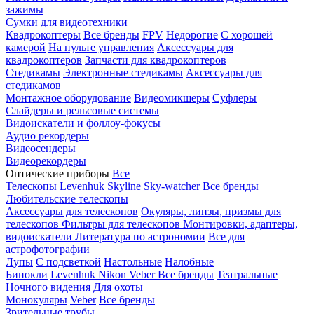
зажимы
Сумки для видеотехники
Квадрокоптеры
Все бренды
FPV
Недорогие
С хорошей
камерой
На пульте управления
Аксессуары для
квадрокоптеров
Запчасти для квадрокоптеров
Стедикамы
Электронные стедикамы
Аксессуары для
стедикамов
Монтажное оборудование
Видеомикшеры
Суфлеры
Слайдеры и рельсовые системы
Видоискатели и фоллоу-фокусы
Аудио рекордеры
Видеосендеры
Видеорекордеры
Оптические приборы
Все
Телескопы
Levenhuk Skyline
Sky-watcher
Все бренды
Любительские телескопы
Аксессуары для телескопов
Окуляры, линзы, призмы для
телескопов
Фильтры для телескопов
Монтировки, адаптеры,
видоискатели
Литература по астрономии
Все для
астрофотографии
Лупы
С подсветкой
Настольные
Налобные
Бинокли
Levenhuk
Nikon
Veber
Все бренды
Театральные
Ночного видения
Для охоты
Монокуляры
Veber
Все бренды
Зрительные трубы