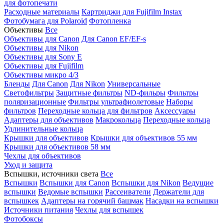
для фотопечати
Расходные материалы
Картриджи для Fujifilm Instax
Фотобумага для Polaroid
Фотопленка
Объективы
Все
Объективы для Canon
Для Canon EF/EF-s
Объективы для Nikon
Объективы для Sony E
Объективы для Fujifilm
Объективы микро 4/3
Бленды
Для Canon
Для Nikon
Универсальные
Светофильтры
Защитные фильтры
ND-фильры
Фильтры
поляризационные
Фильтры ультрафиолетовые
Наборы
фильтров
Переходные кольца для фильтров
Аксессуары
Адаптеры для объективов
Макрокольца
Переходные кольца
Удлинительные кольца
Крышки для объективов
Крышки для объективов 55 мм
Крышки для объективов 58 мм
Чехлы для объективов
Уход и защита
Вспышки, источники света
Все
Вспышки
Вспышки для Canon
Вспышки для Nikon
Ведущие
вспышки
Ведомые вспышки
Рассеиватели
Держатели для
вспышкек
Адаптеры на горячий башмак
Насадки на вспышки
Источники питания
Чехлы для вспышек
Фотобоксы