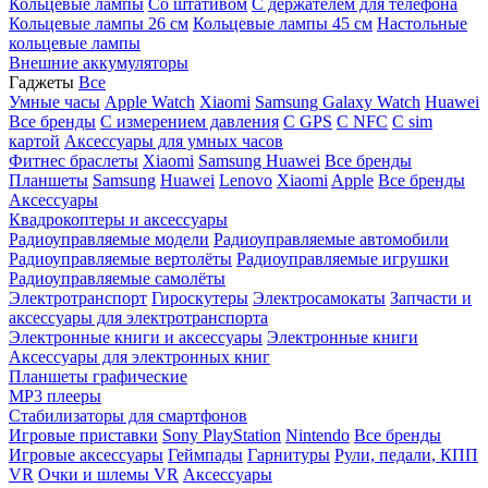
Кольцевые лампы
Со штативом
C держателем для телефона
Кольцевые лампы 26 см
Кольцевые лампы 45 см
Настольные
кольцевые лампы
Внешние аккумуляторы
Гаджеты
Все
Умные часы
Apple Watch
Xiaomi
Samsung Galaxy Watch
Huawei
Все бренды
C измерением давления
C GPS
C NFC
C sim
картой
Аксессуары для умных часов
Фитнес браслеты
Xiaomi
Samsung
Huawei
Все бренды
Планшеты
Samsung
Huawei
Lenovo
Xiaomi
Apple
Все бренды
Аксессуары
Квадрокоптеры и аксессуары
Радиоуправляемые модели
Радиоуправляемые автомобили
Радиоуправляемые вертолёты
Радиоуправляемые игрушки
Радиоуправляемые самолёты
Электротранспорт
Гироскутеры
Электросамокаты
Запчасти и
аксессуары для электротранспорта
Электронные книги и аксессуары
Электронные книги
Аксессуары для электронных книг
Планшеты графические
MP3 плееры
Стабилизаторы для смартфонов
Игровые приставки
Sony PlayStation
Nintendo
Все бренды
Игровые аксессуары
Геймпады
Гарнитуры
Рули, педали, КПП
VR
Очки и шлемы VR
Аксессуары