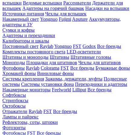
вспышки
Ведомые вспышки
Рассеиватели
Держатели для
вспышек
Адаптеры на горячий башмак
Насадки на вспышки
Источники питания
Чехлы для вспышек
Накамерный свет
Yongnuo
Fujimi
Aputure
Аккумуляторы,
адаптеры и ЗУ
Сумки и кофры
Адаптеры и переходники
Калибраторы и шкалы
Постоянный свет
Raylab
Yongnuo
FST
Godox
Все бренды
Комплекты постоянного света
LED-осветители
Штативы и моноподы
Штативы
Штативные головы
Моноподы
Площадки для штативов
Чехлы для штативов
Фотофоны
Raylab
Colorama
FST
Все бренды
Бумажные фоны
Хромакей фоны
Виниловые фоны
Системы крепления
Зажимы, держатели, муфты
Подвесные
системы
Системы установки фона
Переходники и адаптеры
Накамерные мониторы
Feelworld
Lilliput
Все бренды
Софтбоксы
Стрипбоксы
Октобоксы
Отражатели
Raylab
FST
Все бренды
Лампы и пайрекс
Рефлекторы, соты, шторки
Фотозонты
Фотобоксы
FST
Все бренды