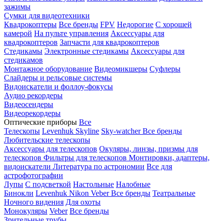
зажимы
Сумки для видеотехники
Квадрокоптеры
Все бренды
FPV
Недорогие
С хорошей
камерой
На пульте управления
Аксессуары для
квадрокоптеров
Запчасти для квадрокоптеров
Стедикамы
Электронные стедикамы
Аксессуары для
стедикамов
Монтажное оборудование
Видеомикшеры
Суфлеры
Слайдеры и рельсовые системы
Видоискатели и фоллоу-фокусы
Аудио рекордеры
Видеосендеры
Видеорекордеры
Оптические приборы
Все
Телескопы
Levenhuk Skyline
Sky-watcher
Все бренды
Любительские телескопы
Аксессуары для телескопов
Окуляры, линзы, призмы для
телескопов
Фильтры для телескопов
Монтировки, адаптеры,
видоискатели
Литература по астрономии
Все для
астрофотографии
Лупы
С подсветкой
Настольные
Налобные
Бинокли
Levenhuk
Nikon
Veber
Все бренды
Театральные
Ночного видения
Для охоты
Монокуляры
Veber
Все бренды
Зрительные трубы