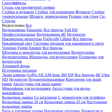
Спецэффекты
Столы для предметной съемки
Стойки и журавли
Стойки для освещения
Журавли
Стойки
универсальные
Штанги, перекладины
Ролики для стоек
Си-
Стенды
Видеосъемка
Все
Видеокамеры
Panasonic
Все бренды
Full HD
Профессиональные
Видеокамеры 4K
Недорогие
Накамерные мониторы
Feelworld
Lilliput
Все бренды
Накамерный свет
Системы питания для накамерного света
Yongnuo
Fujimi
Aputure
Все бренды
Штативы и моноподы для видеосъемки
Видеоголовы
Видеоштативы
Моноподы для видеосъемки
Площадки для
видеоголов
Хромакей фоны
Источники питания
Экшн камеры
GoPro
SJCAM
Insta 360
DJI
Все бренды
4K Ultra
HD
Недорогие
Водонепроницаемые
Крепления для экшн
камер
Аксессуары для экшн камер
Микрофоны для видеокамер
Аксессуары для видео
микрофонов
Кольцевые лампы
Со штативом
C держателем для телефона
Кольцевые лампы 26 см
Кольцевые лампы 45 см
Настольные
кольцевые лампы
Риги и плечевые упоры
Наплечные штативы
Держатели и