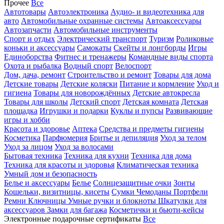
Прочее
Все
Автотовары
Автоэлектроника
Аудио- и видеотехника для
авто
Автомобильные охранные системы
Автоаксессуары
Автозапчасти
Автомобильные инструменты
Спорт и отдых
Электрический транспорт
Туризм
Роликовые
коньки и аксессуары
Самокаты
Скейты и лонгборды
Игры
Единоборства
Фитнес и тренажеры
Командные виды спорта
Охота и рыбалка
Водный спорт
Велоспорт
Дом, дача, ремонт
Строительство и ремонт
Товары для дома
Детские товары
Детские коляски
Питание и кормление
Уход и
гигиена
Товары для новорождённых
Детские автокресла
Товары для школы
Детский спорт
Детская комната
Детская
площадка
Игрушки и подарки
Куклы и пупсы
Развивающие
игры и хобби
Красота и здоровье
Аптека
Средства и предметы гигиены
Косметика
Парфюмерия
Бритье и депиляция
Уход за телом
Уход за лицом
Уход за волосами
Бытовая техника
Техника для кухни
Техника для дома
Техника для красоты и здоровья
Климатическая техника
Умный дом и безопасность
Белье и аксессуары
Белье
Солнцезащитные очки
Зонты
Кошельки, визитницы, кисеты
Сумки
Чемоданы
Портфели
Ремни
Ключницы
Умные ручки и блокноты
Шкатулки для
аксессуаров
Замки для багажа
Косметички и бьюти-кейсы
Электронные подарочные сертификаты
Все