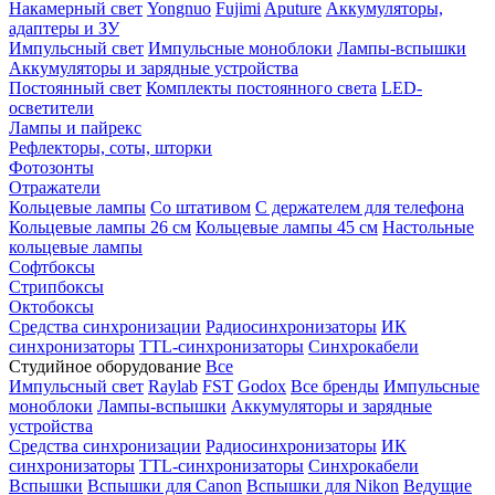
Накамерный свет
Yongnuo
Fujimi
Aputure
Аккумуляторы,
адаптеры и ЗУ
Импульсный свет
Импульсные моноблоки
Лампы-вспышки
Аккумуляторы и зарядные устройства
Постоянный свет
Комплекты постоянного света
LED-
осветители
Лампы и пайрекс
Рефлекторы, соты, шторки
Фотозонты
Отражатели
Кольцевые лампы
Со штативом
С держателем для телефона
Кольцевые лампы 26 см
Кольцевые лампы 45 см
Настольные
кольцевые лампы
Софтбоксы
Стрипбоксы
Октобоксы
Средства синхронизации
Радиосинхронизаторы
ИК
синхронизаторы
TTL-синхронизаторы
Синхрокабели
Студийное оборудование
Все
Импульсный свет
Raylab
FST
Godox
Все бренды
Импульсные
моноблоки
Лампы-вспышки
Аккумуляторы и зарядные
устройства
Средства синхронизации
Радиосинхронизаторы
ИК
синхронизаторы
TTL-синхронизаторы
Синхрокабели
Вспышки
Вспышки для Canon
Вспышки для Nikon
Ведущие