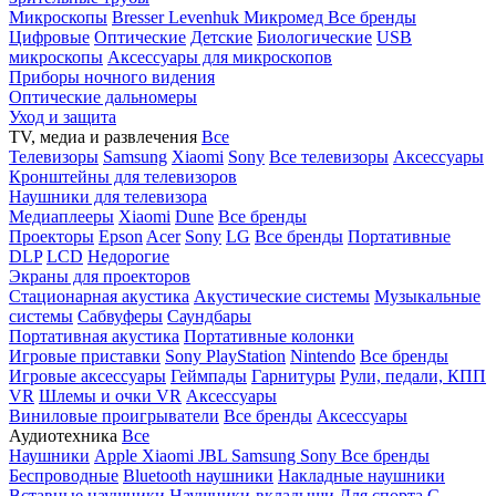
Микроскопы
Bresser
Levenhuk
Микромед
Все бренды
Цифровые
Оптические
Детские
Биологические
USB
микроскопы
Аксессуары для микроскопов
Приборы ночного видения
Оптические дальномеры
Уход и защита
TV, медиа и развлечения
Все
Телевизоры
Samsung
Xiaomi
Sony
Все телевизоры
Аксессуары
Кронштейны для телевизоров
Наушники для телевизора
Медиаплееры
Xiaomi
Dune
Все бренды
Проекторы
Epson
Acer
Sony
LG
Все бренды
Портативные
DLP
LCD
Недорогие
Экраны для проекторов
Стационарная акустика
Акустические системы
Музыкальные
системы
Сабвуферы
Саундбары
Портативная акустика
Портативные колонки
Игровые приставки
Sony PlayStation
Nintendo
Все бренды
Игровые аксессуары
Геймпады
Гарнитуры
Рули, педали, КПП
VR
Шлемы и очки VR
Аксессуары
Виниловые проигрыватели
Все бренды
Аксессуары
Аудиотехника
Все
Наушники
Apple
Xiaomi
JBL
Samsung
Sony
Все бренды
Беспроводные
Bluetooth наушники
Накладные наушники
Вставные наушники
Наушники-вкладыши
Для спорта
С