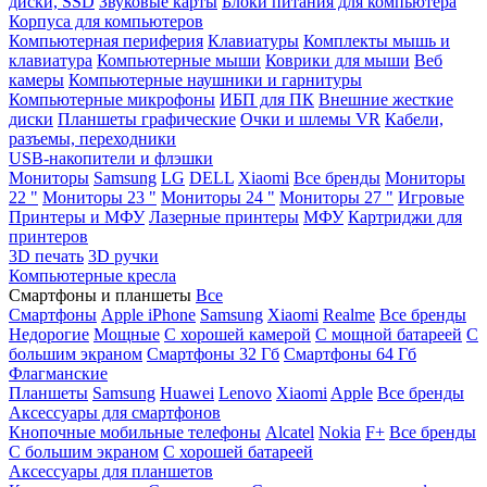
диски, SSD
Звуковые карты
Блоки питания для компьютера
Корпуса для компьютеров
Компьютерная периферия
Клавиатуры
Комплекты мышь и
клавиатура
Компьютерные мыши
Коврики для мыши
Веб
камеры
Компьютерные наушники и гарнитуры
Компьютерные микрофоны
ИБП для ПК
Внешние жесткие
диски
Планшеты графические
Очки и шлемы VR
Кабели,
разъемы, переходники
USB-накопители и флэшки
Мониторы
Samsung
LG
DELL
Xiaomi
Все бренды
Мониторы
22 "
Мониторы 23 "
Мониторы 24 "
Мониторы 27 "
Игровые
Принтеры и МФУ
Лазерные принтеры
МФУ
Картриджи для
принтеров
3D печать
3D ручки
Компьютерные кресла
Смартфоны и планшеты
Все
Смартфоны
Apple iPhone
Samsung
Xiaomi
Realme
Все бренды
Недорогие
Мощные
С хорошей камерой
С мощной батареей
С
большим экраном
Смартфоны 32 Гб
Смартфоны 64 Гб
Флагманские
Планшеты
Samsung
Huawei
Lenovo
Xiaomi
Apple
Все бренды
Аксессуары для смартфонов
Кнопочные мобильные телефоны
Alcatel
Nokia
F+
Все бренды
С большим экраном
С хорошей батареей
Аксессуары для планшетов