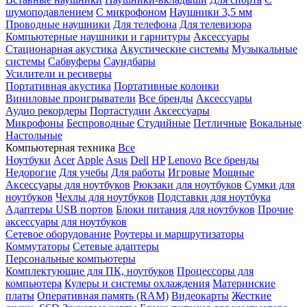
шумоподавлением
С микрофоном
Наушники 3,5 мм
Проводные наушники
Для телефона
Для телевизора
Компьютерные наушники и гарнитуры
Аксессуары
Стационарная акустика
Акустические системы
Музыкальные
системы
Сабвуферы
Саундбары
Усилители и ресиверы
Портативная акустика
Портативные колонки
Виниловые проигрыватели
Все бренды
Аксессуары
Аудио рекордеры
Портастудии
Аксессуары
Микрофоны
Беспроводные
Студийные
Петличные
Вокальные
Настольные
Компьютерная техника
Все
Ноутбуки
Acer
Apple
Asus
Dell
HP
Lenovo
Все бренды
Недорогие
Для учебы
Для работы
Игровые
Мощные
Аксессуары для ноутбуков
Рюкзаки для ноутбуков
Сумки для
ноутбуков
Чехлы для ноутбуков
Подставки для ноутбука
Адаптеры USB портов
Блоки питания для ноутбуков
Прочие
аксессуары для ноутбуков
Сетевое оборудование
Роутеры и маршрутизаторы
Коммутаторы
Сетевые адаптеры
Персональные компьютеры
Комплектующие для ПК, ноутбуков
Процессоры для
компьютера
Кулеры и системы охлаждения
Материнские
платы
Оперативная память (RAM)
Видеокарты
Жесткие