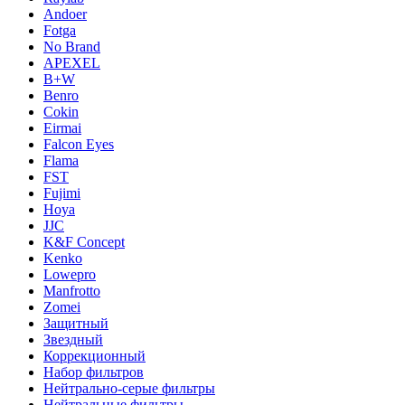
Andoer
Fotga
No Brand
APEXEL
B+W
Benro
Cokin
Eirmai
Falcon Eyes
Flama
FST
Fujimi
Hoya
JJC
K&F Concept
Kenko
Lowepro
Manfrotto
Zomei
Защитный
Звездный
Коррекционный
Набор фильтров
Нейтрально-серые фильтры
Нейтральные фильтры