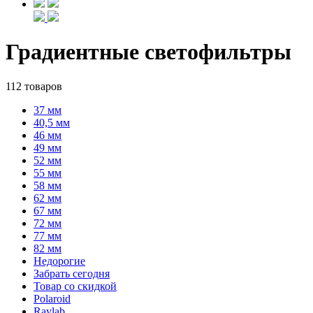
Градиентные светофильтры
112 товаров
37 мм
40,5 мм
46 мм
49 мм
52 мм
55 мм
58 мм
62 мм
67 мм
72 мм
77 мм
82 мм
Недорогие
Забрать сегодня
Товар со скидкой
Polaroid
Raylab