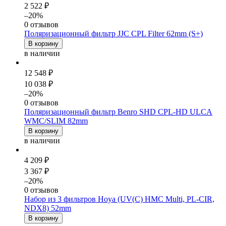
2 522 ₽
–20%
0 отзывов
Поляризационный фильтр JJC CPL Filter 62mm (S+)
В корзину
в наличии
12 548 ₽
10 038 ₽
–20%
0 отзывов
Поляризационный фильтр Benro SHD CPL-HD ULCA
WMC/SLIM 82mm
В корзину
в наличии
4 209 ₽
3 367 ₽
–20%
0 отзывов
Набор из 3 фильтров Hoya (UV(C) HMC Multi, PL-CIR,
NDX8) 52mm
В корзину