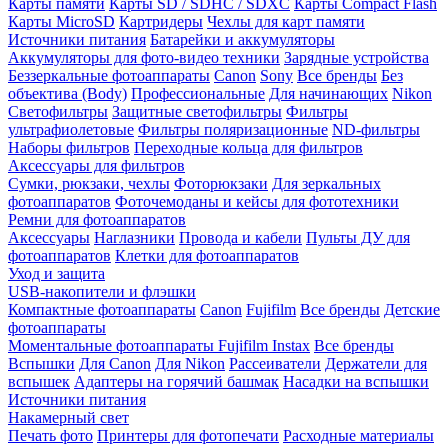
Карты памяти
Карты SD / SDHC / SDXC
Карты Compact Flash
Карты MicroSD
Картридеры
Чехлы для карт памяти
Источники питания
Батарейки и аккумуляторы
Аккумуляторы для фото-видео техники
Зарядные устройства
Беззеркальные фотоаппараты
Canon
Sony
Все бренды
Без
объектива (Body)
Профессиональные
Для начинающих
Nikon
Светофильтры
Защитные светофильтры
Фильтры
ультрафиолетовые
Фильтры поляризационные
ND-фильтры
Наборы фильтров
Переходные кольца для фильтров
Аксессуары для фильтров
Сумки, рюкзаки, чехлы
Фоторюкзаки
Для зеркальных
фотоаппаратов
Фоточемоданы и кейсы для фототехники
Ремни для фотоаппаратов
Аксессуары
Наглазники
Провода и кабели
Пульты ДУ для
фотоаппаратов
Клетки для фотоаппаратов
Уход и защита
USB-накопители и флэшки
Компактные фотоаппараты
Canon
Fujifilm
Все бренды
Детские
фотоаппараты
Моментальные фотоаппараты
Fujifilm Instax
Все бренды
Вспышки
Для Canon
Для Nikon
Рассеиватели
Держатели для
вспышек
Адаптеры на горячий башмак
Насадки на вспышки
Источники питания
Накамерный свет
Печать фото
Принтеры для фотопечати
Расходные материалы