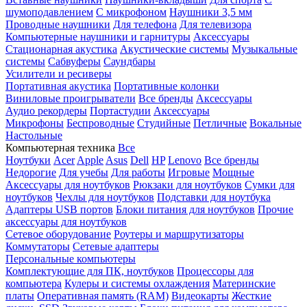
шумоподавлением
С микрофоном
Наушники 3,5 мм
Проводные наушники
Для телефона
Для телевизора
Компьютерные наушники и гарнитуры
Аксессуары
Стационарная акустика
Акустические системы
Музыкальные
системы
Сабвуферы
Саундбары
Усилители и ресиверы
Портативная акустика
Портативные колонки
Виниловые проигрыватели
Все бренды
Аксессуары
Аудио рекордеры
Портастудии
Аксессуары
Микрофоны
Беспроводные
Студийные
Петличные
Вокальные
Настольные
Компьютерная техника
Все
Ноутбуки
Acer
Apple
Asus
Dell
HP
Lenovo
Все бренды
Недорогие
Для учебы
Для работы
Игровые
Мощные
Аксессуары для ноутбуков
Рюкзаки для ноутбуков
Сумки для
ноутбуков
Чехлы для ноутбуков
Подставки для ноутбука
Адаптеры USB портов
Блоки питания для ноутбуков
Прочие
аксессуары для ноутбуков
Сетевое оборудование
Роутеры и маршрутизаторы
Коммутаторы
Сетевые адаптеры
Персональные компьютеры
Комплектующие для ПК, ноутбуков
Процессоры для
компьютера
Кулеры и системы охлаждения
Материнские
платы
Оперативная память (RAM)
Видеокарты
Жесткие