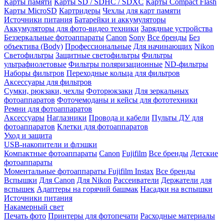
Карты памяти
Карты SD / SDHC / SDXC
Карты Compact Flash
Карты MicroSD
Картридеры
Чехлы для карт памяти
Источники питания
Батарейки и аккумуляторы
Аккумуляторы для фото-видео техники
Зарядные устройства
Беззеркальные фотоаппараты
Canon
Sony
Все бренды
Без
объектива (Body)
Профессиональные
Для начинающих
Nikon
Светофильтры
Защитные светофильтры
Фильтры
ультрафиолетовые
Фильтры поляризационные
ND-фильтры
Наборы фильтров
Переходные кольца для фильтров
Аксессуары для фильтров
Сумки, рюкзаки, чехлы
Фоторюкзаки
Для зеркальных
фотоаппаратов
Фоточемоданы и кейсы для фототехники
Ремни для фотоаппаратов
Аксессуары
Наглазники
Провода и кабели
Пульты ДУ для
фотоаппаратов
Клетки для фотоаппаратов
Уход и защита
USB-накопители и флэшки
Компактные фотоаппараты
Canon
Fujifilm
Все бренды
Детские
фотоаппараты
Моментальные фотоаппараты
Fujifilm Instax
Все бренды
Вспышки
Для Canon
Для Nikon
Рассеиватели
Держатели для
вспышек
Адаптеры на горячий башмак
Насадки на вспышки
Источники питания
Накамерный свет
Печать фото
Принтеры для фотопечати
Расходные материалы