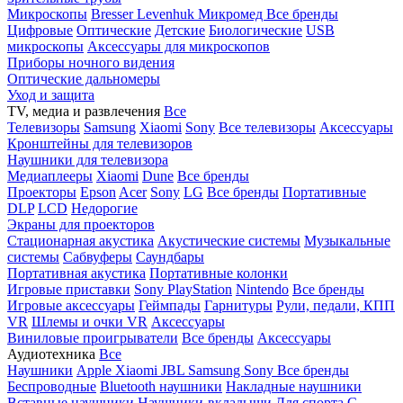
Микроскопы
Bresser
Levenhuk
Микромед
Все бренды
Цифровые
Оптические
Детские
Биологические
USB
микроскопы
Аксессуары для микроскопов
Приборы ночного видения
Оптические дальномеры
Уход и защита
TV, медиа и развлечения
Все
Телевизоры
Samsung
Xiaomi
Sony
Все телевизоры
Аксессуары
Кронштейны для телевизоров
Наушники для телевизора
Медиаплееры
Xiaomi
Dune
Все бренды
Проекторы
Epson
Acer
Sony
LG
Все бренды
Портативные
DLP
LCD
Недорогие
Экраны для проекторов
Стационарная акустика
Акустические системы
Музыкальные
системы
Сабвуферы
Саундбары
Портативная акустика
Портативные колонки
Игровые приставки
Sony PlayStation
Nintendo
Все бренды
Игровые аксессуары
Геймпады
Гарнитуры
Рули, педали, КПП
VR
Шлемы и очки VR
Аксессуары
Виниловые проигрыватели
Все бренды
Аксессуары
Аудиотехника
Все
Наушники
Apple
Xiaomi
JBL
Samsung
Sony
Все бренды
Беспроводные
Bluetooth наушники
Накладные наушники
Вставные наушники
Наушники-вкладыши
Для спорта
С