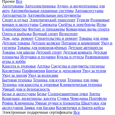
Прочее
Все
Автотовары
Автоэлектроника
Аудио- и видеотехника для
авто
Автомобильные охранные системы
Автоаксессуары
Автозапчасти
Автомобильные инструменты
Спорт и отдых
Электрический транспорт
Туризм
Роликовые
коньки и аксессуары
Самокаты
Скейты и лонгборды
Игры
Единоборства
Фитнес и тренажеры
Командные виды спорта
Охота и рыбалка
Водный спорт
Велоспорт
Дом, дача, ремонт
Строительство и ремонт
Товары для дома
Детские товары
Детские коляски
Питание и кормление
Уход и
гигиена
Товары для новорождённых
Детские автокресла
Товары для школы
Детский спорт
Детская комната
Детская
площадка
Игрушки и подарки
Куклы и пупсы
Развивающие
игры и хобби
Красота и здоровье
Аптека
Средства и предметы гигиены
Косметика
Парфюмерия
Бритье и депиляция
Уход за телом
Уход за лицом
Уход за волосами
Бытовая техника
Техника для кухни
Техника для дома
Техника для красоты и здоровья
Климатическая техника
Умный дом и безопасность
Белье и аксессуары
Белье
Солнцезащитные очки
Зонты
Кошельки, визитницы, кисеты
Сумки
Чемоданы
Портфели
Ремни
Ключницы
Умные ручки и блокноты
Шкатулки для
аксессуаров
Замки для багажа
Косметички и бьюти-кейсы
Электронные подарочные сертификаты
Все