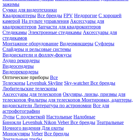
зажимы
Сумки для видеотехники
Квадрокоптеры
Все бренды
FPV
Недорогие
С хорошей
камерой
На пульте управления
Аксессуары для
квадрокоптеров
Запчасти для квадрокоптеров
Стедикамы
Электронные стедикамы
Аксессуары для
стедикамов
Монтажное оборудование
Видеомикшеры
Суфлеры
Слайдеры и рельсовые системы
Видоискатели и фоллоу-фокусы
Аудио рекордеры
Видеосендеры
Видеорекордеры
Оптические приборы
Все
Телескопы
Levenhuk Skyline
Sky-watcher
Все бренды
Любительские телескопы
Аксессуары для телескопов
Окуляры, линзы, призмы для
телескопов
Фильтры для телескопов
Монтировки, адаптеры,
видоискатели
Литература по астрономии
Все для
астрофотографии
Лупы
С подсветкой
Настольные
Налобные
Бинокли
Levenhuk
Nikon
Veber
Все бренды
Театральные
Ночного видения
Для охоты
Монокуляры
Veber
Все бренды
Зрительные трубы