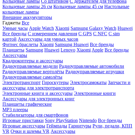
Кольцевые лампы
Со штативом
C держателем для телефона
Кольцевые лампы 26 см
Кольцевые лампы 45 см
Настольные
кольцевые лампы
Внешние аккумуляторы
Гаджеты
Все
Умные часы
Apple Watch
Xiaomi
Samsung Galaxy Watch
Huawei
Все бренды
C измерением давления
C GPS
C NFC
C sim
картой
Аксессуары для умных часов
Фитнес браслеты
Xiaomi
Samsung
Huawei
Все бренды
Планшеты
Samsung
Huawei
Lenovo
Xiaomi
Apple
Все бренды
Аксессуары
Квадрокоптеры и аксессуары
Радиоуправляемые модели
Радиоуправляемые автомобили
Радиоуправляемые вертолёты
Радиоуправляемые игрушки
Радиоуправляемые самолёты
Электротранспорт
Гироскутеры
Электросамокаты
Запчасти и
аксессуары для электротранспорта
Электронные книги и аксессуары
Электронные книги
Аксессуары для электронных книг
Планшеты графические
MP3 плееры
Стабилизаторы для смартфонов
Игровые приставки
Sony PlayStation
Nintendo
Все бренды
Игровые аксессуары
Геймпады
Гарнитуры
Рули, педали, КПП
VR
Очки и шлемы VR
Аксессуары