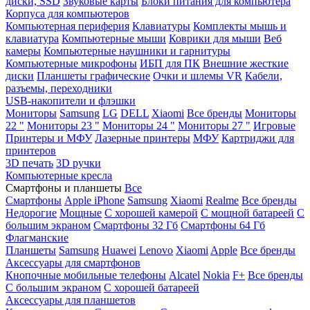
диски, SSD
Звуковые карты
Блоки питания для компьютера
Корпуса для компьютеров
Компьютерная периферия
Клавиатуры
Комплекты мышь и
клавиатура
Компьютерные мыши
Коврики для мыши
Веб
камеры
Компьютерные наушники и гарнитуры
Компьютерные микрофоны
ИБП для ПК
Внешние жесткие
диски
Планшеты графические
Очки и шлемы VR
Кабели,
разъемы, переходники
USB-накопители и флэшки
Мониторы
Samsung
LG
DELL
Xiaomi
Все бренды
Мониторы
22 "
Мониторы 23 "
Мониторы 24 "
Мониторы 27 "
Игровые
Принтеры и МФУ
Лазерные принтеры
МФУ
Картриджи для
принтеров
3D печать
3D ручки
Компьютерные кресла
Смартфоны и планшеты
Все
Смартфоны
Apple iPhone
Samsung
Xiaomi
Realme
Все бренды
Недорогие
Мощные
С хорошей камерой
С мощной батареей
С
большим экраном
Смартфоны 32 Гб
Смартфоны 64 Гб
Флагманские
Планшеты
Samsung
Huawei
Lenovo
Xiaomi
Apple
Все бренды
Аксессуары для смартфонов
Кнопочные мобильные телефоны
Alcatel
Nokia
F+
Все бренды
С большим экраном
С хорошей батареей
Аксессуары для планшетов