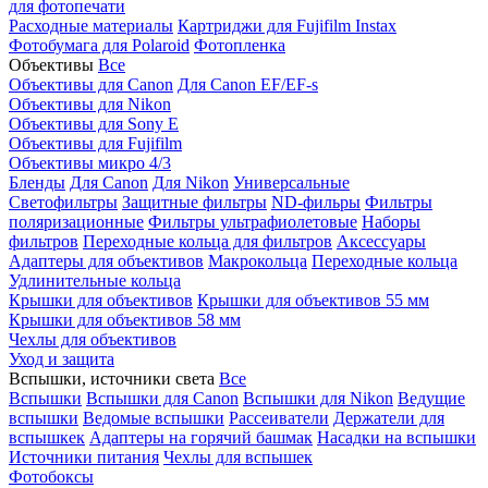
для фотопечати
Расходные материалы
Картриджи для Fujifilm Instax
Фотобумага для Polaroid
Фотопленка
Объективы
Все
Объективы для Canon
Для Canon EF/EF-s
Объективы для Nikon
Объективы для Sony E
Объективы для Fujifilm
Объективы микро 4/3
Бленды
Для Canon
Для Nikon
Универсальные
Светофильтры
Защитные фильтры
ND-фильры
Фильтры
поляризационные
Фильтры ультрафиолетовые
Наборы
фильтров
Переходные кольца для фильтров
Аксессуары
Адаптеры для объективов
Макрокольца
Переходные кольца
Удлинительные кольца
Крышки для объективов
Крышки для объективов 55 мм
Крышки для объективов 58 мм
Чехлы для объективов
Уход и защита
Вспышки, источники света
Все
Вспышки
Вспышки для Canon
Вспышки для Nikon
Ведущие
вспышки
Ведомые вспышки
Рассеиватели
Держатели для
вспышкек
Адаптеры на горячий башмак
Насадки на вспышки
Источники питания
Чехлы для вспышек
Фотобоксы