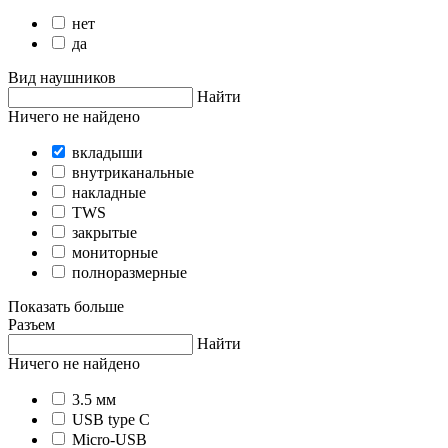
нет
да
Вид наушников
Найти
Ничего не найдено
вкладыши
внутриканальные
накладные
TWS
закрытые
мониторные
полноразмерные
Показать больше
Разъем
Найти
Ничего не найдено
3.5 мм
USB type C
Micro-USB