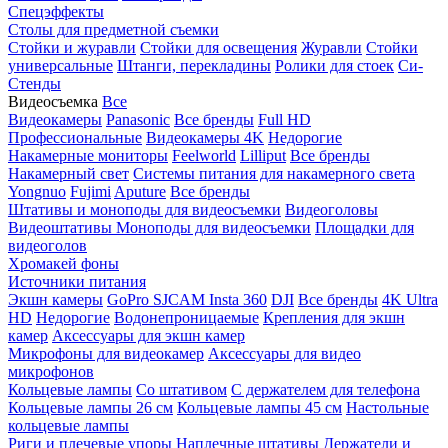
Спецэффекты
Столы для предметной съемки
Стойки и журавли
Стойки для освещения
Журавли
Стойки
универсальные
Штанги, перекладины
Ролики для стоек
Си-
Стенды
Видеосъемка
Все
Видеокамеры
Panasonic
Все бренды
Full HD
Профессиональные
Видеокамеры 4K
Недорогие
Накамерные мониторы
Feelworld
Lilliput
Все бренды
Накамерный свет
Системы питания для накамерного света
Yongnuo
Fujimi
Aputure
Все бренды
Штативы и моноподы для видеосъемки
Видеоголовы
Видеоштативы
Моноподы для видеосъемки
Площадки для
видеоголов
Хромакей фоны
Источники питания
Экшн камеры
GoPro
SJCAM
Insta 360
DJI
Все бренды
4K Ultra
HD
Недорогие
Водонепроницаемые
Крепления для экшн
камер
Аксессуары для экшн камер
Микрофоны для видеокамер
Аксессуары для видео
микрофонов
Кольцевые лампы
Со штативом
C держателем для телефона
Кольцевые лампы 26 см
Кольцевые лампы 45 см
Настольные
кольцевые лампы
Риги и плечевые упоры
Наплечные штативы
Держатели и