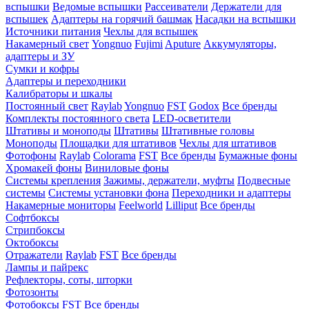
вспышки
Ведомые вспышки
Рассеиватели
Держатели для
вспышек
Адаптеры на горячий башмак
Насадки на вспышки
Источники питания
Чехлы для вспышек
Накамерный свет
Yongnuo
Fujimi
Aputure
Аккумуляторы,
адаптеры и ЗУ
Сумки и кофры
Адаптеры и переходники
Калибраторы и шкалы
Постоянный свет
Raylab
Yongnuo
FST
Godox
Все бренды
Комплекты постоянного света
LED-осветители
Штативы и моноподы
Штативы
Штативные головы
Моноподы
Площадки для штативов
Чехлы для штативов
Фотофоны
Raylab
Colorama
FST
Все бренды
Бумажные фоны
Хромакей фоны
Виниловые фоны
Системы крепления
Зажимы, держатели, муфты
Подвесные
системы
Системы установки фона
Переходники и адаптеры
Накамерные мониторы
Feelworld
Lilliput
Все бренды
Софтбоксы
Стрипбоксы
Октобоксы
Отражатели
Raylab
FST
Все бренды
Лампы и пайрекс
Рефлекторы, соты, шторки
Фотозонты
Фотобоксы
FST
Все бренды