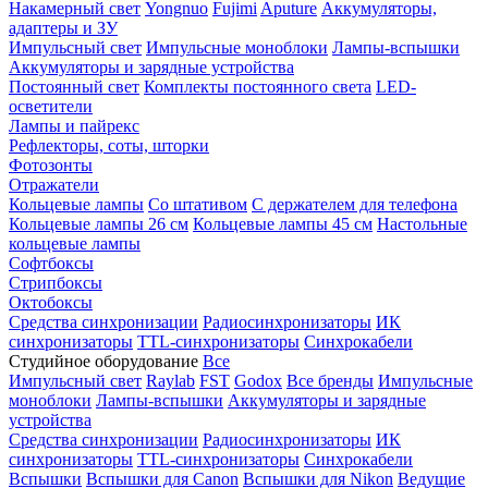
Накамерный свет
Yongnuo
Fujimi
Aputure
Аккумуляторы,
адаптеры и ЗУ
Импульсный свет
Импульсные моноблоки
Лампы-вспышки
Аккумуляторы и зарядные устройства
Постоянный свет
Комплекты постоянного света
LED-
осветители
Лампы и пайрекс
Рефлекторы, соты, шторки
Фотозонты
Отражатели
Кольцевые лампы
Со штативом
С держателем для телефона
Кольцевые лампы 26 см
Кольцевые лампы 45 см
Настольные
кольцевые лампы
Софтбоксы
Стрипбоксы
Октобоксы
Средства синхронизации
Радиосинхронизаторы
ИК
синхронизаторы
TTL-синхронизаторы
Синхрокабели
Студийное оборудование
Все
Импульсный свет
Raylab
FST
Godox
Все бренды
Импульсные
моноблоки
Лампы-вспышки
Аккумуляторы и зарядные
устройства
Средства синхронизации
Радиосинхронизаторы
ИК
синхронизаторы
TTL-синхронизаторы
Синхрокабели
Вспышки
Вспышки для Canon
Вспышки для Nikon
Ведущие