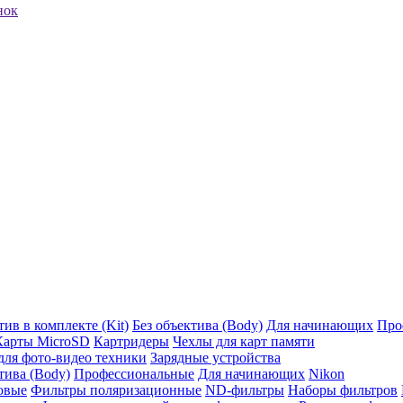
нок
ив в комплекте (Kit)
Без объектива (Body)
Для начинающих
Про
Карты MicroSD
Картридеры
Чехлы для карт памяти
ля фото-видео техники
Зарядные устройства
тива (Body)
Профессиональные
Для начинающих
Nikon
овые
Фильтры поляризационные
ND-фильтры
Наборы фильтров