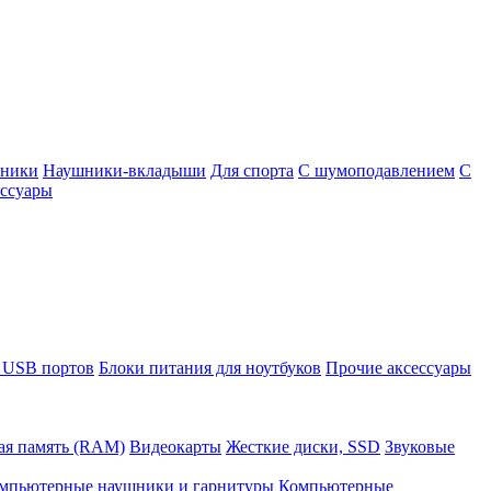
шники
Наушники-вкладыши
Для спорта
С шумоподавлением
С
ссуары
 USB портов
Блоки питания для ноутбуков
Прочие аксессуары
ая память (RAM)
Видеокарты
Жесткие диски, SSD
Звуковые
мпьютерные наушники и гарнитуры
Компьютерные