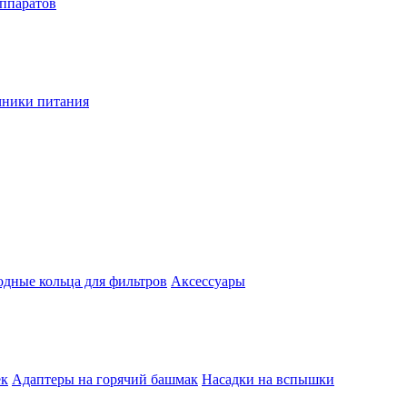
аппаратов
чники питания
одные кольца для фильтров
Аксессуары
ек
Адаптеры на горячий башмак
Насадки на вспышки