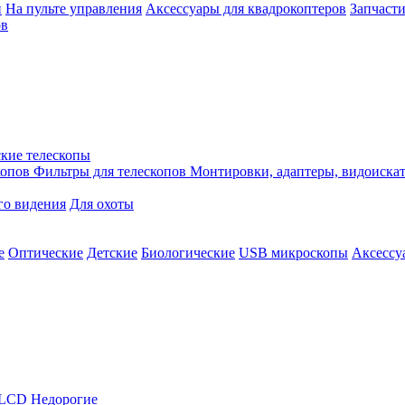
й
На пульте управления
Аксессуары для квадрокоптеров
Запчасти
ов
кие телескопы
копов
Фильтры для телескопов
Монтировки, адаптеры, видоиска
го видения
Для охоты
е
Оптические
Детские
Биологические
USB микроскопы
Аксессу
LCD
Недорогие