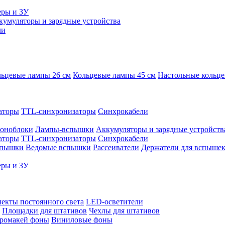
еры и ЗУ
кумуляторы и зарядные устройства
ли
ьцевые лампы 26 см
Кольцевые лампы 45 см
Настольные кольц
аторы
TTL-синхронизаторы
Синхрокабели
оноблоки
Лампы-вспышки
Аккумуляторы и зарядные устройств
аторы
TTL-синхронизаторы
Синхрокабели
спышки
Ведомые вспышки
Рассеиватели
Держатели для вспыше
еры и ЗУ
екты постоянного света
LED-осветители
Площадки для штативов
Чехлы для штативов
ромакей фоны
Виниловые фоны