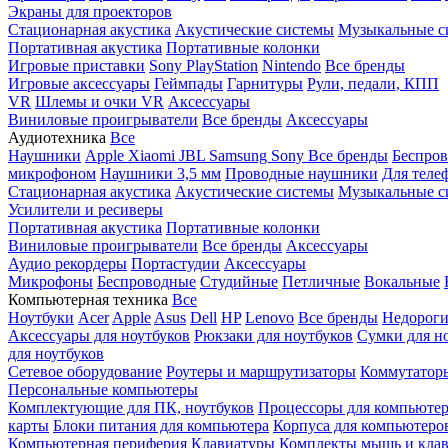
Экраны для проекторов
Стационарная акустика
Акустические системы
Музыкальные с
Портативная акустика
Портативные колонки
Игровые приставки
Sony PlayStation
Nintendo
Все бренды
Игровые аксессуары
Геймпады
Гарнитуры
Рули, педали, КПП
VR
Шлемы и очки VR
Аксессуары
Виниловые проигрыватели
Все бренды
Аксессуары
Аудиотехника
Все
Наушники
Apple
Xiaomi
JBL
Samsung
Sony
Все бренды
Беспро
микрофоном
Наушники 3,5 мм
Проводные наушники
Для теле
Стационарная акустика
Акустические системы
Музыкальные с
Усилители и ресиверы
Портативная акустика
Портативные колонки
Виниловые проигрыватели
Все бренды
Аксессуары
Аудио рекордеры
Портастудии
Аксессуары
Микрофоны
Беспроводные
Студийные
Петличные
Вокальные
Компьютерная техника
Все
Ноутбуки
Acer
Apple
Asus
Dell
HP
Lenovo
Все бренды
Недороги
Аксессуары для ноутбуков
Рюкзаки для ноутбуков
Сумки для н
для ноутбуков
Сетевое оборудование
Роутеры и маршрутизаторы
Коммутатор
Персональные компьютеры
Комплектующие для ПК, ноутбуков
Процессоры для компьюте
карты
Блоки питания для компьютера
Корпуса для компьютеро
Компьютерная периферия
Клавиатуры
Комплекты мышь и клав