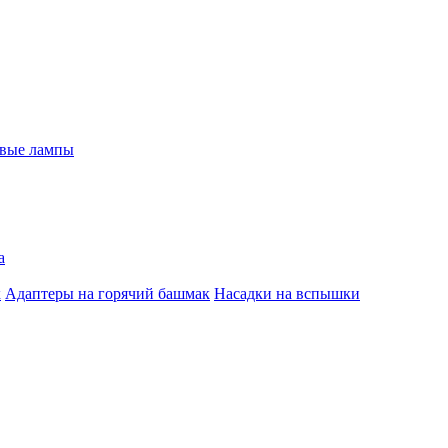
евые лампы
а
к
Адаптеры на горячий башмак
Насадки на вспышки