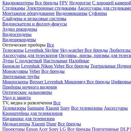
Квадрокоптеры
Все бренды
FPV
Недорогие
С хорошей камеро
Стедикамы
Электронные стедикамы
Аксессуары для стедикам
Монтажное оборудование
Видеомикшеры
Суфлеры
Слайдеры и рельсовые системы
Видоискатели и фоллоу-фокусы
Аудио рекордеры
Видеосендеры
Видеорекордеры
Оптические приборы
Все
Телескопы
Levenhuk Skyline
Sky-watcher
Все бренды
Любительс
Аксессуары для телескопов
Окуляры, линзы, призмы для телес
Лупы
С подсветкой
Настольные
Налобные
Бинокли
Levenhuk
Nikon
Veber
Все бренды
Театральные
Ночно
Монокуляры
Veber
Все бренды
Зрительные трубы
Микроскопы
Bresser
Levenhuk
Микромед
Все бренды
Цифровы
Приборы ночного видения
Оптические дальномеры
Уход и защита
TV, медиа и развлечения
Все
Телевизоры
Samsung
Xiaomi
Sony
Все телевизоры
Аксессуары
Кронштейны для телевизоров
Наушники для телевизора
Медиаплееры
Xiaomi
Dune
Все бренды
Проекторы
Epson
Acer
Sony
LG
Все бренды
Портативные
DLP