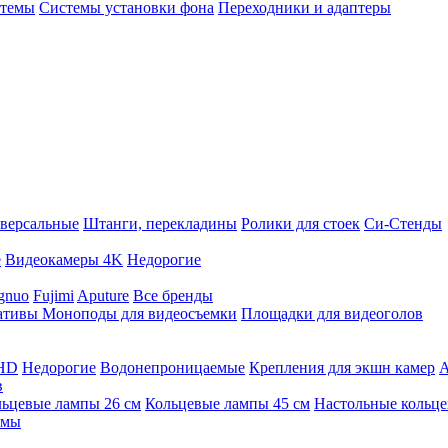
стемы
Системы установки фона
Переходники и адаптеры
версальные
Штанги, перекладины
Ролики для стоек
Си-Стенды
е
Видеокамеры 4K
Недорогие
gnuo
Fujimi
Aputure
Все бренды
ативы
Моноподы для видеосъемки
Площадки для видеоголов
 HD
Недорогие
Водонепроницаемые
Крепления для экшн камер
А
в
ьцевые лампы 26 см
Кольцевые лампы 45 см
Настольные кольц
имы