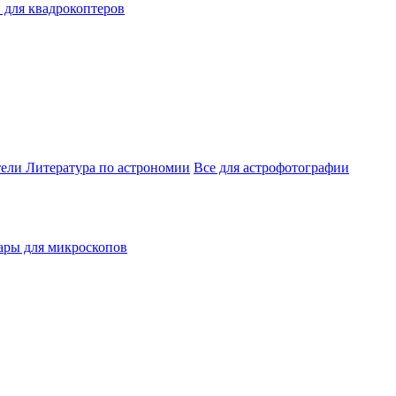
 для квадрокоптеров
тели
Литература по астрономии
Все для астрофотографии
ары для микроскопов