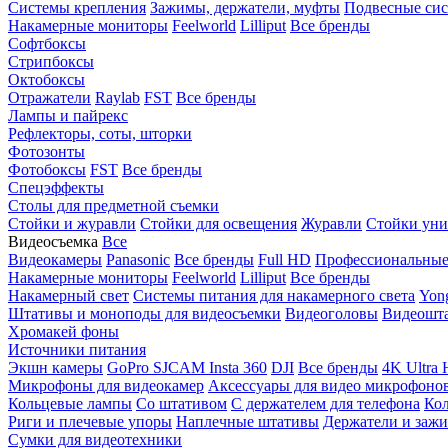
Системы крепления
Зажимы, держатели, муфты
Подвесные си
Накамерные мониторы
Feelworld
Lilliput
Все бренды
Софтбоксы
Стрипбоксы
Октобоксы
Отражатели
Raylab
FST
Все бренды
Лампы и пайрекс
Рефлекторы, соты, шторки
Фотозонты
Фотобоксы
FST
Все бренды
Спецэффекты
Столы для предметной съемки
Стойки и журавли
Стойки для освещения
Журавли
Стойки уни
Видеосъемка
Все
Видеокамеры
Panasonic
Все бренды
Full HD
Профессиональны
Накамерные мониторы
Feelworld
Lilliput
Все бренды
Накамерный свет
Системы питания для накамерного света
Yon
Штативы и моноподы для видеосъемки
Видеоголовы
Видеошт
Хромакей фоны
Источники питания
Экшн камеры
GoPro
SJCAM
Insta 360
DJI
Все бренды
4K Ultra
Микрофоны для видеокамер
Аксессуары для видео микрофоно
Кольцевые лампы
Со штативом
C держателем для телефона
Кол
Риги и плечевые упоры
Наплечные штативы
Держатели и заж
Сумки для видеотехники