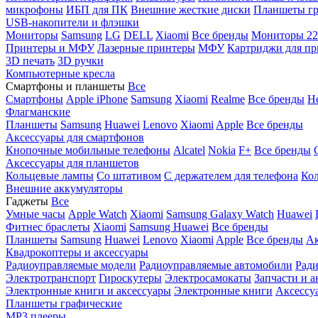
микрофоны
ИБП для ПК
Внешние жесткие диски
Планшеты гр
USB-накопители и флэшки
Мониторы
Samsung
LG
DELL
Xiaomi
Все бренды
Мониторы 22
Принтеры и МФУ
Лазерные принтеры
МФУ
Картриджи для пр
3D печать
3D ручки
Компьютерные кресла
Смартфоны и планшеты
Все
Смартфоны
Apple iPhone
Samsung
Xiaomi
Realme
Все бренды
Н
Флагманские
Планшеты
Samsung
Huawei
Lenovo
Xiaomi
Apple
Все бренды
Аксессуары для смартфонов
Кнопочные мобильные телефоны
Alcatel
Nokia
F+
Все бренды
Аксессуары для планшетов
Кольцевые лампы
Со штативом
C держателем для телефона
Кол
Внешние аккумуляторы
Гаджеты
Все
Умные часы
Apple Watch
Xiaomi
Samsung Galaxy Watch
Huawei
Фитнес браслеты
Xiaomi
Samsung
Huawei
Все бренды
Планшеты
Samsung
Huawei
Lenovo
Xiaomi
Apple
Все бренды
Ак
Квадрокоптеры и аксессуары
Радиоуправляемые модели
Радиоуправляемые автомобили
Ради
Электротранспорт
Гироскутеры
Электросамокаты
Запчасти и а
Электронные книги и аксессуары
Электронные книги
Аксессу
Планшеты графические
MP3 плееры