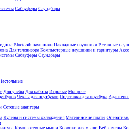
истемы
Сабвуферы
Саундбары
водные
Bluetooth наушники
Накладные наушники
Вставные нау
фона
Для телевизора
Компьютерные наушники и гарнитуры
Аксе
истемы
Сабвуферы
Саундбары
Настольные
е
Для учебы
Для работы
Игровые
Мощные
оутбуков
Чехлы для ноутбуков
Подставки для ноутбука
Адаптеры
ы
Сетевые адаптеры
ра
Кулеры и системы охлаждения
Материнские платы
Оперативн
в
иатура
Компьютерные мыши
Коврики для мыши
Веб камеры
Ко