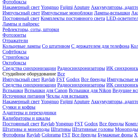
Фотобоксы
Накамерный свет
Yongnuo
Fujimi
Aputure
Аккумуляторы, адапт
Импульсный свет
Импульсные моноблоки
Лампы-вспышки
Ак
Постоянный свет
Комплекты постоянного света
LED-осветите
Лампы и пайрекс
Рефлекторы, соты, шторки
Фотозонты
Отражатели
Кольцевые лампы
Со штативом
С держателем для телефона
Кол
Софтбоксы
Стрипбоксы
Октобоксы
Средства синхронизации
Радиосинхронизаторы
ИК синхрониз
Студийное оборудование
Все
Импульсный свет
Raylab
FST
Godox
Все бренды
Импульсные м
Средства синхронизации
Радиосинхронизаторы
ИК синхрониз
Вспышки
Вспышки для Canon
Вспышки для Nikon
Ведущие в
Источники питания
Чехлы для вспышек
Накамерный свет
Yongnuo
Fujimi
Aputure
Аккумуляторы, адапт
Сумки и кофры
Адаптеры и переходники
Калибраторы и шкалы
Постоянный свет
Raylab
Yongnuo
FST
Godox
Все бренды
Компл
Штативы и моноподы
Штативы
Штативные головы
Моноподы
Фотофоны
Raylab
Colorama
FST
Все бренды
Бумажные фоны
Х