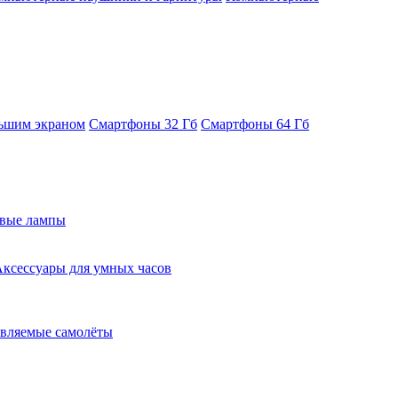
ьшим экраном
Смартфоны 32 Гб
Смартфоны 64 Гб
евые лампы
ксессуары для умных часов
вляемые самолёты