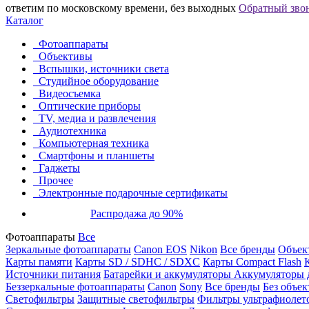
ответим по московскому времени, без выходных
Обратный зво
Каталог
Фотоаппараты
Объективы
Вспышки, источники света
Студийное оборудование
Видеосъемка
Оптические приборы
TV, медиа и развлечения
Аудиотехника
Компьютерная техника
Смартфоны и планшеты
Гаджеты
Прочее
Электронные подарочные сертификаты
Распродажа до 90%
Фотоаппараты
Все
Зеркальные фотоаппараты
Canon EOS
Nikon
Все бренды
Объект
Карты памяти
Карты SD / SDHC / SDXC
Карты Compact Flash
Источники питания
Батарейки и аккумуляторы
Аккумуляторы д
Беззеркальные фотоаппараты
Canon
Sony
Все бренды
Без объек
Светофильтры
Защитные светофильтры
Фильтры ультрафиолет