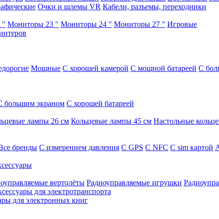
афические
Очки и шлемы VR
Кабели, разъемы, переходники
 "
Мониторы 23 "
Мониторы 24 "
Мониторы 27 "
Игровые
интеров
едорогие
Мощные
С хорошей камерой
С мощной батареей
С бол
С большим экраном
С хорошей батареей
ьцевые лампы 26 см
Кольцевые лампы 45 см
Настольные кольц
Все бренды
C измерением давления
C GPS
C NFC
C sim картой
А
сессуары
оуправляемые вертолёты
Радиоуправляемые игрушки
Радиоупра
ксессуары для электротранспорта
ары для электронных книг