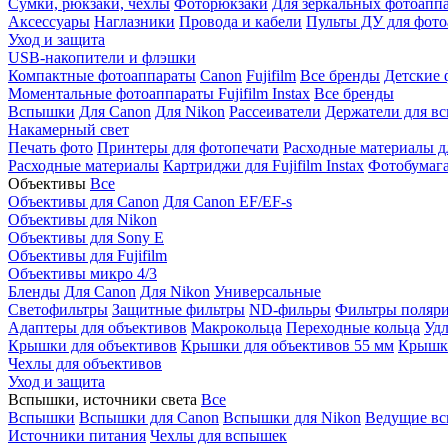
Сумки, рюкзаки, чехлы
Фоторюкзаки
Для зеркальных фотоапп
Аксессуары
Наглазники
Провода и кабели
Пульты ДУ для фото
Уход и защита
USB-накопители и флэшки
Компактные фотоаппараты
Canon
Fujifilm
Все бренды
Детские 
Моментальные фотоаппараты
Fujifilm Instax
Все бренды
Вспышки
Для Canon
Для Nikon
Рассеиватели
Держатели для в
Накамерный свет
Печать фото
Принтеры для фотопечати
Расходные материалы д
Расходные материалы
Картриджи для Fujifilm Instax
Фотобумага 
Объективы
Все
Объективы для Canon
Для Canon EF/EF-s
Объективы для Nikon
Объективы для Sony E
Объективы для Fujifilm
Объективы микро 4/3
Бленды
Для Canon
Для Nikon
Универсальные
Светофильтры
Защитные фильтры
ND-фильры
Фильтры поляр
Адаптеры для объективов
Макрокольца
Переходные кольца
Удл
Крышки для объективов
Крышки для объективов 55 мм
Крышки
Чехлы для объективов
Уход и защита
Вспышки, источники света
Все
Вспышки
Вспышки для Canon
Вспышки для Nikon
Ведущие в
Источники питания
Чехлы для вспышек