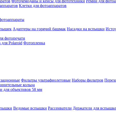
аратов
Фоточемоданы и кейсы для фототехники
Ремни для фото
аппаратов
Клетки для фотоаппаратов
фотоаппараты
спышек
Адаптеры на горячий башмак
Насадки на вспышки
Исто
ля фотопечати
для Polaroid
Фотопленка
изационные
Фильтры ультрафиолетовые
Наборы фильтров
Перех
инительные кольца
 для объективов 58 мм
спышки
Ведомые вспышки
Рассеиватели
Держатели для вспышк