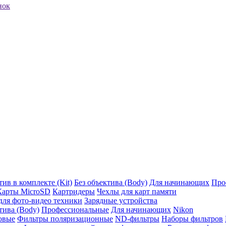
нок
ив в комплекте (Kit)
Без объектива (Body)
Для начинающих
Про
Карты MicroSD
Картридеры
Чехлы для карт памяти
ля фото-видео техники
Зарядные устройства
тива (Body)
Профессиональные
Для начинающих
Nikon
овые
Фильтры поляризационные
ND-фильтры
Наборы фильтров