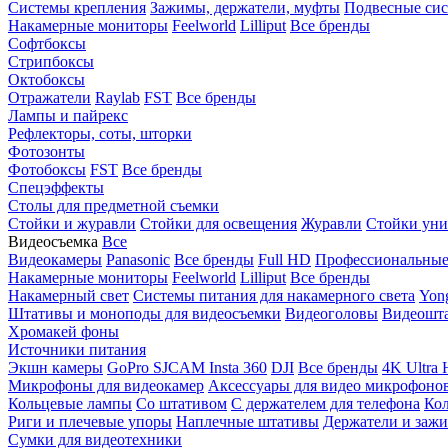
Системы крепления
Зажимы, держатели, муфты
Подвесные си
Накамерные мониторы
Feelworld
Lilliput
Все бренды
Софтбоксы
Стрипбоксы
Октобоксы
Отражатели
Raylab
FST
Все бренды
Лампы и пайрекс
Рефлекторы, соты, шторки
Фотозонты
Фотобоксы
FST
Все бренды
Спецэффекты
Столы для предметной съемки
Стойки и журавли
Стойки для освещения
Журавли
Стойки уни
Видеосъемка
Все
Видеокамеры
Panasonic
Все бренды
Full HD
Профессиональны
Накамерные мониторы
Feelworld
Lilliput
Все бренды
Накамерный свет
Системы питания для накамерного света
Yon
Штативы и моноподы для видеосъемки
Видеоголовы
Видеошт
Хромакей фоны
Источники питания
Экшн камеры
GoPro
SJCAM
Insta 360
DJI
Все бренды
4K Ultra
Микрофоны для видеокамер
Аксессуары для видео микрофоно
Кольцевые лампы
Со штативом
C держателем для телефона
Кол
Риги и плечевые упоры
Наплечные штативы
Держатели и заж
Сумки для видеотехники