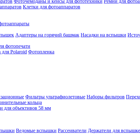
аратов
Фоточемоданы и кейсы для фототехники
Ремни для фото
аппаратов
Клетки для фотоаппаратов
фотоаппараты
спышек
Адаптеры на горячий башмак
Насадки на вспышки
Исто
ля фотопечати
для Polaroid
Фотопленка
изационные
Фильтры ультрафиолетовые
Наборы фильтров
Перех
инительные кольца
 для объективов 58 мм
спышки
Ведомые вспышки
Рассеиватели
Держатели для вспышк