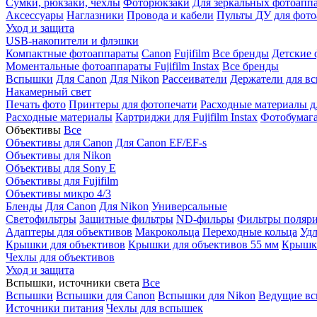
Сумки, рюкзаки, чехлы
Фоторюкзаки
Для зеркальных фотоапп
Аксессуары
Наглазники
Провода и кабели
Пульты ДУ для фото
Уход и защита
USB-накопители и флэшки
Компактные фотоаппараты
Canon
Fujifilm
Все бренды
Детские 
Моментальные фотоаппараты
Fujifilm Instax
Все бренды
Вспышки
Для Canon
Для Nikon
Рассеиватели
Держатели для в
Накамерный свет
Печать фото
Принтеры для фотопечати
Расходные материалы д
Расходные материалы
Картриджи для Fujifilm Instax
Фотобумага 
Объективы
Все
Объективы для Canon
Для Canon EF/EF-s
Объективы для Nikon
Объективы для Sony E
Объективы для Fujifilm
Объективы микро 4/3
Бленды
Для Canon
Для Nikon
Универсальные
Светофильтры
Защитные фильтры
ND-фильры
Фильтры поляр
Адаптеры для объективов
Макрокольца
Переходные кольца
Удл
Крышки для объективов
Крышки для объективов 55 мм
Крышки
Чехлы для объективов
Уход и защита
Вспышки, источники света
Все
Вспышки
Вспышки для Canon
Вспышки для Nikon
Ведущие в
Источники питания
Чехлы для вспышек