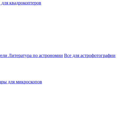
 для квадрокоптеров
тели
Литература по астрономии
Все для астрофотографии
ары для микроскопов