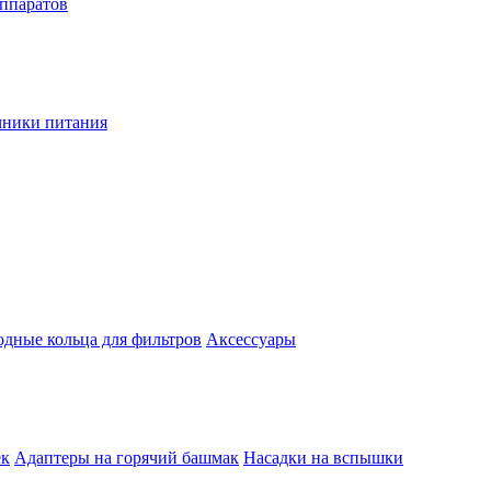
аппаратов
чники питания
одные кольца для фильтров
Аксессуары
ек
Адаптеры на горячий башмак
Насадки на вспышки