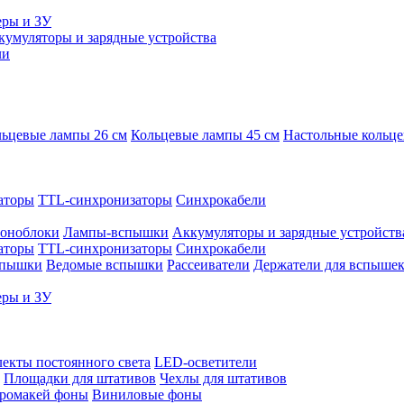
еры и ЗУ
кумуляторы и зарядные устройства
ли
ьцевые лампы 26 см
Кольцевые лампы 45 см
Настольные кольц
аторы
TTL-синхронизаторы
Синхрокабели
оноблоки
Лампы-вспышки
Аккумуляторы и зарядные устройств
аторы
TTL-синхронизаторы
Синхрокабели
спышки
Ведомые вспышки
Рассеиватели
Держатели для вспыше
еры и ЗУ
екты постоянного света
LED-осветители
Площадки для штативов
Чехлы для штативов
ромакей фоны
Виниловые фоны