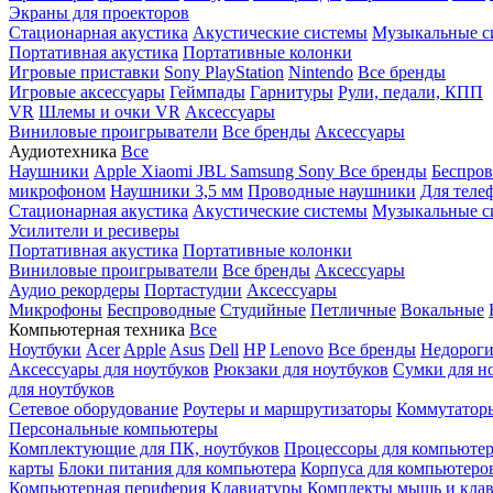
Экраны для проекторов
Стационарная акустика
Акустические системы
Музыкальные с
Портативная акустика
Портативные колонки
Игровые приставки
Sony PlayStation
Nintendo
Все бренды
Игровые аксессуары
Геймпады
Гарнитуры
Рули, педали, КПП
VR
Шлемы и очки VR
Аксессуары
Виниловые проигрыватели
Все бренды
Аксессуары
Аудиотехника
Все
Наушники
Apple
Xiaomi
JBL
Samsung
Sony
Все бренды
Беспро
микрофоном
Наушники 3,5 мм
Проводные наушники
Для теле
Стационарная акустика
Акустические системы
Музыкальные с
Усилители и ресиверы
Портативная акустика
Портативные колонки
Виниловые проигрыватели
Все бренды
Аксессуары
Аудио рекордеры
Портастудии
Аксессуары
Микрофоны
Беспроводные
Студийные
Петличные
Вокальные
Компьютерная техника
Все
Ноутбуки
Acer
Apple
Asus
Dell
HP
Lenovo
Все бренды
Недороги
Аксессуары для ноутбуков
Рюкзаки для ноутбуков
Сумки для н
для ноутбуков
Сетевое оборудование
Роутеры и маршрутизаторы
Коммутатор
Персональные компьютеры
Комплектующие для ПК, ноутбуков
Процессоры для компьюте
карты
Блоки питания для компьютера
Корпуса для компьютеро
Компьютерная периферия
Клавиатуры
Комплекты мышь и клав