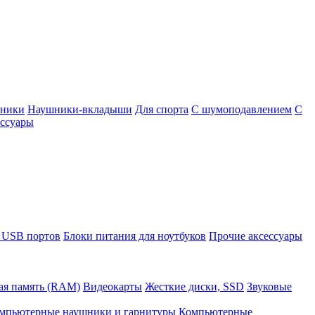
шники
Наушники-вкладыши
Для спорта
С шумоподавлением
С
ссуары
 USB портов
Блоки питания для ноутбуков
Прочие аксессуары
ая память (RAM)
Видеокарты
Жесткие диски, SSD
Звуковые
мпьютерные наушники и гарнитуры
Компьютерные