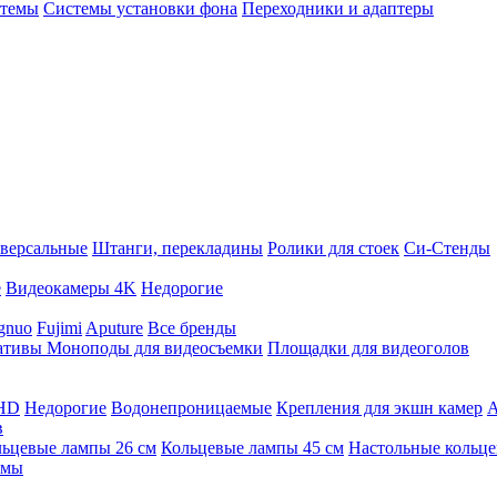
стемы
Системы установки фона
Переходники и адаптеры
версальные
Штанги, перекладины
Ролики для стоек
Си-Стенды
е
Видеокамеры 4K
Недорогие
gnuo
Fujimi
Aputure
Все бренды
ативы
Моноподы для видеосъемки
Площадки для видеоголов
 HD
Недорогие
Водонепроницаемые
Крепления для экшн камер
А
в
ьцевые лампы 26 см
Кольцевые лампы 45 см
Настольные кольц
имы