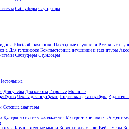
истемы
Сабвуферы
Саундбары
водные
Bluetooth наушники
Накладные наушники
Вставные нау
фона
Для телевизора
Компьютерные наушники и гарнитуры
Аксе
истемы
Сабвуферы
Саундбары
Настольные
е
Для учебы
Для работы
Игровые
Мощные
оутбуков
Чехлы для ноутбуков
Подставки для ноутбука
Адаптеры
ы
Сетевые адаптеры
ра
Кулеры и системы охлаждения
Материнские платы
Оперативн
в
иатура
Компьютерные мыши
Коврики для мыши
Веб камеры
Ко