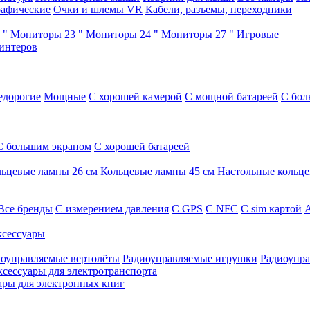
афические
Очки и шлемы VR
Кабели, разъемы, переходники
 "
Мониторы 23 "
Мониторы 24 "
Мониторы 27 "
Игровые
интеров
едорогие
Мощные
С хорошей камерой
С мощной батареей
С бол
С большим экраном
С хорошей батареей
ьцевые лампы 26 см
Кольцевые лампы 45 см
Настольные кольц
Все бренды
C измерением давления
C GPS
C NFC
C sim картой
А
сессуары
оуправляемые вертолёты
Радиоуправляемые игрушки
Радиоупра
ксессуары для электротранспорта
ары для электронных книг