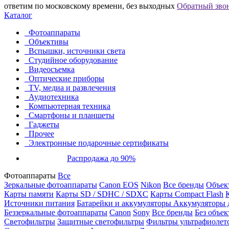
ответим по московскому времени, без выходных
Обратный зво
Каталог
Фотоаппараты
Объективы
Вспышки, источники света
Студийное оборудование
Видеосъемка
Оптические приборы
TV, медиа и развлечения
Аудиотехника
Компьютерная техника
Смартфоны и планшеты
Гаджеты
Прочее
Электронные подарочные сертификаты
Распродажа до 90%
Фотоаппараты
Все
Зеркальные фотоаппараты
Canon EOS
Nikon
Все бренды
Объект
Карты памяти
Карты SD / SDHC / SDXC
Карты Compact Flash
Источники питания
Батарейки и аккумуляторы
Аккумуляторы д
Беззеркальные фотоаппараты
Canon
Sony
Все бренды
Без объек
Светофильтры
Защитные светофильтры
Фильтры ультрафиолет