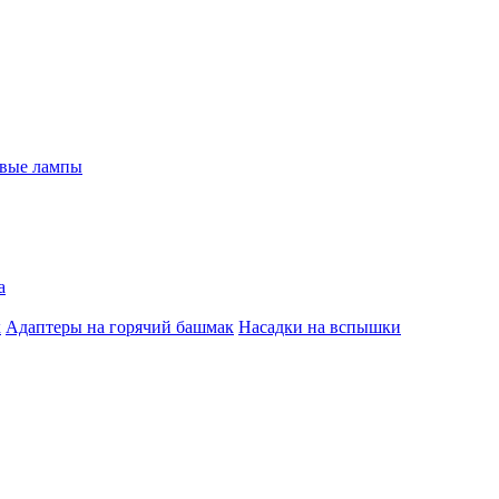
евые лампы
а
к
Адаптеры на горячий башмак
Насадки на вспышки