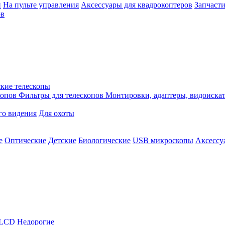
й
На пульте управления
Аксессуары для квадрокоптеров
Запчасти
ов
кие телескопы
копов
Фильтры для телескопов
Монтировки, адаптеры, видоиска
го видения
Для охоты
е
Оптические
Детские
Биологические
USB микроскопы
Аксессу
LCD
Недорогие