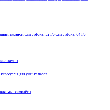
ьшим экраном
Смартфоны 32 Гб
Смартфоны 64 Гб
евые лампы
ксессуары для умных часов
вляемые самолёты