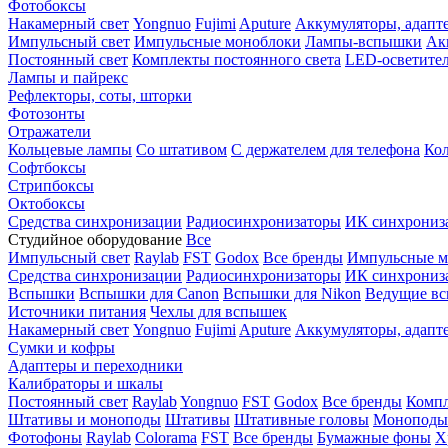
Фотобоксы
Накамерный свет
Yongnuo
Fujimi
Aputure
Аккумуляторы, адапт
Импульсный свет
Импульсные моноблоки
Лампы-вспышки
Ак
Постоянный свет
Комплекты постоянного света
LED-осветите
Лампы и пайрекс
Рефлекторы, соты, шторки
Фотозонты
Отражатели
Кольцевые лампы
Со штативом
С держателем для телефона
Кол
Софтбоксы
Стрипбоксы
Октобоксы
Средства синхронизации
Радиосинхронизаторы
ИК синхрониз
Студийное оборудование
Все
Импульсный свет
Raylab
FST
Godox
Все бренды
Импульсные м
Средства синхронизации
Радиосинхронизаторы
ИК синхрониз
Вспышки
Вспышки для Canon
Вспышки для Nikon
Ведущие в
Источники питания
Чехлы для вспышек
Накамерный свет
Yongnuo
Fujimi
Aputure
Аккумуляторы, адапт
Сумки и кофры
Адаптеры и переходники
Калибраторы и шкалы
Постоянный свет
Raylab
Yongnuo
FST
Godox
Все бренды
Компл
Штативы и моноподы
Штативы
Штативные головы
Моноподы
Фотофоны
Raylab
Colorama
FST
Все бренды
Бумажные фоны
Х