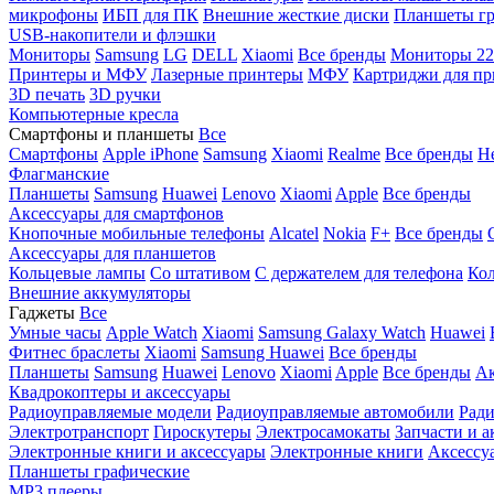
микрофоны
ИБП для ПК
Внешние жесткие диски
Планшеты гр
USB-накопители и флэшки
Мониторы
Samsung
LG
DELL
Xiaomi
Все бренды
Мониторы 22
Принтеры и МФУ
Лазерные принтеры
МФУ
Картриджи для пр
3D печать
3D ручки
Компьютерные кресла
Смартфоны и планшеты
Все
Смартфоны
Apple iPhone
Samsung
Xiaomi
Realme
Все бренды
Н
Флагманские
Планшеты
Samsung
Huawei
Lenovo
Xiaomi
Apple
Все бренды
Аксессуары для смартфонов
Кнопочные мобильные телефоны
Alcatel
Nokia
F+
Все бренды
Аксессуары для планшетов
Кольцевые лампы
Со штативом
C держателем для телефона
Кол
Внешние аккумуляторы
Гаджеты
Все
Умные часы
Apple Watch
Xiaomi
Samsung Galaxy Watch
Huawei
Фитнес браслеты
Xiaomi
Samsung
Huawei
Все бренды
Планшеты
Samsung
Huawei
Lenovo
Xiaomi
Apple
Все бренды
Ак
Квадрокоптеры и аксессуары
Радиоуправляемые модели
Радиоуправляемые автомобили
Ради
Электротранспорт
Гироскутеры
Электросамокаты
Запчасти и а
Электронные книги и аксессуары
Электронные книги
Аксессу
Планшеты графические
MP3 плееры