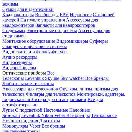
зажимы
Сумки для видеотехники
Квадрокоптеры
Все бренды
FPV
Недорогие
С хорошей
камерой
На пульте управления
Аксессуары для
квадрокоптеров
Запчасти для квадрокоптеров
Стедикамы
Электронные стедикамы
Аксессуары для
стедикамов
Монтажное оборудование
Видеомикшеры
Суфлеры
Слайдеры и рельсовые системы
Видоискатели и фоллоу-фокусы
Аудио рекордеры
Видеосендеры
Видеорекордеры
Оптические приборы
Все
Телескопы
Levenhuk Skyline
Sky-watcher
Все бренды
Любительские телескопы
Аксессуары для телескопов
Окуляры, линзы, призмы для
телескопов
Фильтры для телескопов
Монтировки, адаптеры,
видоискатели
Литература по астрономии
Все для
астрофотографии
Лупы
С подсветкой
Настольные
Налобные
Бинокли
Levenhuk
Nikon
Veber
Все бренды
Театральные
Ночного видения
Для охоты
Монокуляры
Veber
Все бренды
Зрительные трубы