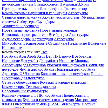
шумоподавлением
С микрофоном
Наушники 3,5 мм
Проводные наушники
Для телефона
Для телевизора
Компьютерные наушники и гарнитуры
Аксессуары
Стационарная акустика
Акустические системы
Музыкальные
системы
Сабвуферы
Саундбары
Усилители и ресиверы
Портативная акустика
Портативные колонки
Виниловые проигрыватели
Все бренды
Аксессуары
Аудио рекордеры
Портастудии
Аксессуары
Микрофоны
Беспроводные
Студийные
Петличные
Вокальные
Настольные
Компьютерная техника
Все
Ноутбуки
Acer
Apple
Asus
Dell
HP
Lenovo
Все бренды
Недорогие
Для учебы
Для работы
Игровые
Мощные
Аксессуары для ноутбуков
Рюкзаки для ноутбуков
Сумки для
ноутбуков
Чехлы для ноутбуков
Подставки для ноутбука
Адаптеры USB портов
Блоки питания для ноутбуков
Прочие
аксессуары для ноутбуков
Сетевое оборудование
Роутеры и маршрутизаторы
Коммутаторы
Сетевые адаптеры
Персональные компьютеры
Комплектующие для ПК, ноутбуков
Процессоры для
компьютера
Кулеры и системы охлаждения
Материнские
платы
Оперативная память (RAM)
Видеокарты
Жесткие