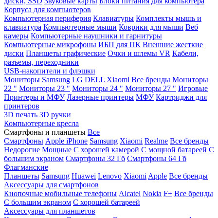
диски, SSD
Звуковые карты
Блоки питания для компьютера
Корпуса для компьютеров
Компьютерная периферия
Клавиатуры
Комплекты мышь и
клавиатура
Компьютерные мыши
Коврики для мыши
Веб
камеры
Компьютерные наушники и гарнитуры
Компьютерные микрофоны
ИБП для ПК
Внешние жесткие
диски
Планшеты графические
Очки и шлемы VR
Кабели,
разъемы, переходники
USB-накопители и флэшки
Мониторы
Samsung
LG
DELL
Xiaomi
Все бренды
Мониторы
22 "
Мониторы 23 "
Мониторы 24 "
Мониторы 27 "
Игровые
Принтеры и МФУ
Лазерные принтеры
МФУ
Картриджи для
принтеров
3D печать
3D ручки
Компьютерные кресла
Смартфоны и планшеты
Все
Смартфоны
Apple iPhone
Samsung
Xiaomi
Realme
Все бренды
Недорогие
Мощные
С хорошей камерой
С мощной батареей
С
большим экраном
Смартфоны 32 Гб
Смартфоны 64 Гб
Флагманские
Планшеты
Samsung
Huawei
Lenovo
Xiaomi
Apple
Все бренды
Аксессуары для смартфонов
Кнопочные мобильные телефоны
Alcatel
Nokia
F+
Все бренды
С большим экраном
С хорошей батареей
Аксессуары для планшетов