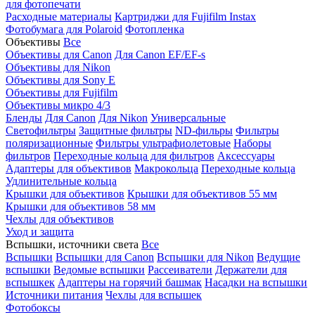
для фотопечати
Расходные материалы
Картриджи для Fujifilm Instax
Фотобумага для Polaroid
Фотопленка
Объективы
Все
Объективы для Canon
Для Canon EF/EF-s
Объективы для Nikon
Объективы для Sony E
Объективы для Fujifilm
Объективы микро 4/3
Бленды
Для Canon
Для Nikon
Универсальные
Светофильтры
Защитные фильтры
ND-фильры
Фильтры
поляризационные
Фильтры ультрафиолетовые
Наборы
фильтров
Переходные кольца для фильтров
Аксессуары
Адаптеры для объективов
Макрокольца
Переходные кольца
Удлинительные кольца
Крышки для объективов
Крышки для объективов 55 мм
Крышки для объективов 58 мм
Чехлы для объективов
Уход и защита
Вспышки, источники света
Все
Вспышки
Вспышки для Canon
Вспышки для Nikon
Ведущие
вспышки
Ведомые вспышки
Рассеиватели
Держатели для
вспышкек
Адаптеры на горячий башмак
Насадки на вспышки
Источники питания
Чехлы для вспышек
Фотобоксы