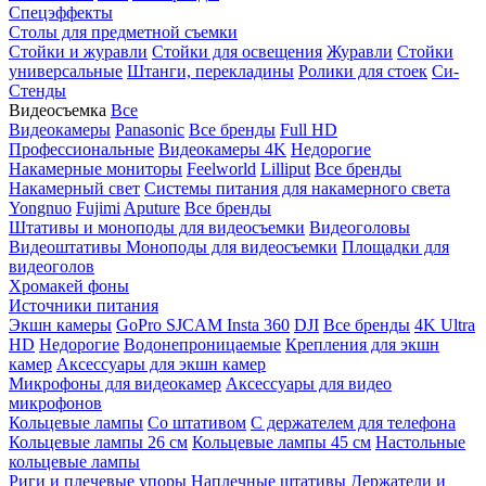
Спецэффекты
Столы для предметной съемки
Стойки и журавли
Стойки для освещения
Журавли
Стойки
универсальные
Штанги, перекладины
Ролики для стоек
Си-
Стенды
Видеосъемка
Все
Видеокамеры
Panasonic
Все бренды
Full HD
Профессиональные
Видеокамеры 4K
Недорогие
Накамерные мониторы
Feelworld
Lilliput
Все бренды
Накамерный свет
Системы питания для накамерного света
Yongnuo
Fujimi
Aputure
Все бренды
Штативы и моноподы для видеосъемки
Видеоголовы
Видеоштативы
Моноподы для видеосъемки
Площадки для
видеоголов
Хромакей фоны
Источники питания
Экшн камеры
GoPro
SJCAM
Insta 360
DJI
Все бренды
4K Ultra
HD
Недорогие
Водонепроницаемые
Крепления для экшн
камер
Аксессуары для экшн камер
Микрофоны для видеокамер
Аксессуары для видео
микрофонов
Кольцевые лампы
Со штативом
C держателем для телефона
Кольцевые лампы 26 см
Кольцевые лампы 45 см
Настольные
кольцевые лампы
Риги и плечевые упоры
Наплечные штативы
Держатели и