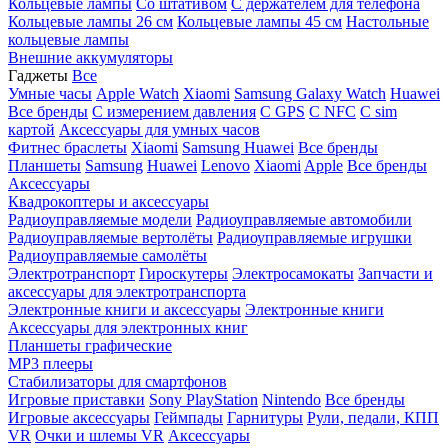
Кольцевые лампы
Со штативом
C держателем для телефона
Кольцевые лампы 26 см
Кольцевые лампы 45 см
Настольные
кольцевые лампы
Внешние аккумуляторы
Гаджеты
Все
Умные часы
Apple Watch
Xiaomi
Samsung Galaxy Watch
Huawei
Все бренды
C измерением давления
C GPS
C NFC
C sim
картой
Аксессуары для умных часов
Фитнес браслеты
Xiaomi
Samsung
Huawei
Все бренды
Планшеты
Samsung
Huawei
Lenovo
Xiaomi
Apple
Все бренды
Аксессуары
Квадрокоптеры и аксессуары
Радиоуправляемые модели
Радиоуправляемые автомобили
Радиоуправляемые вертолёты
Радиоуправляемые игрушки
Радиоуправляемые самолёты
Электротранспорт
Гироскутеры
Электросамокаты
Запчасти и
аксессуары для электротранспорта
Электронные книги и аксессуары
Электронные книги
Аксессуары для электронных книг
Планшеты графические
MP3 плееры
Стабилизаторы для смартфонов
Игровые приставки
Sony PlayStation
Nintendo
Все бренды
Игровые аксессуары
Геймпады
Гарнитуры
Рули, педали, КПП
VR
Очки и шлемы VR
Аксессуары