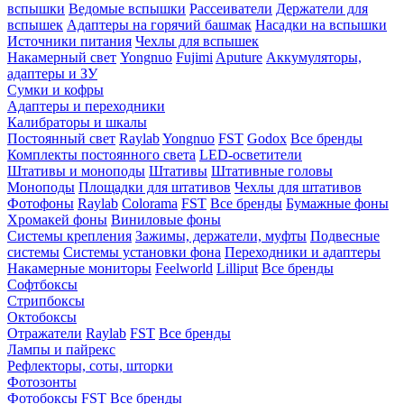
вспышки
Ведомые вспышки
Рассеиватели
Держатели для
вспышек
Адаптеры на горячий башмак
Насадки на вспышки
Источники питания
Чехлы для вспышек
Накамерный свет
Yongnuo
Fujimi
Aputure
Аккумуляторы,
адаптеры и ЗУ
Сумки и кофры
Адаптеры и переходники
Калибраторы и шкалы
Постоянный свет
Raylab
Yongnuo
FST
Godox
Все бренды
Комплекты постоянного света
LED-осветители
Штативы и моноподы
Штативы
Штативные головы
Моноподы
Площадки для штативов
Чехлы для штативов
Фотофоны
Raylab
Colorama
FST
Все бренды
Бумажные фоны
Хромакей фоны
Виниловые фоны
Системы крепления
Зажимы, держатели, муфты
Подвесные
системы
Системы установки фона
Переходники и адаптеры
Накамерные мониторы
Feelworld
Lilliput
Все бренды
Софтбоксы
Стрипбоксы
Октобоксы
Отражатели
Raylab
FST
Все бренды
Лампы и пайрекс
Рефлекторы, соты, шторки
Фотозонты
Фотобоксы
FST
Все бренды