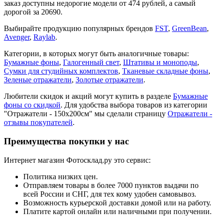
заказ доступны недорогие модели от 474 рублей, а самый
дорогой за 20690.
Выбирайте продукцию популярных брендов
FST
,
GreenBean
,
Avenger
,
Raylab
.
Категории, в которых могут быть аналогичные товары:
Бумажные фоны
,
Галогенный свет
,
Штативы и моноподы
,
Сумки для студийных комплектов
,
Тканевые складные фоны
,
Зеленые отражатели
,
Золотые отражатели
.
Любители скидок и акций могут купить в разделе
Бумажные
фоны со скидкой
. Для удобства выбора товаров из категории
"Отражатели - 150х200см" мы сделали страницу
Отражатели -
отзывы покупателей
.
Преимущества покупки у нас
Интернет магазин Фотосклад.ру это сервис:
Политика низких цен.
Отправляем товары в более 7000 пунктов выдачи по
всей России и СНГ, для тех кому удобен самовывоз.
Возможность курьерской доставки домой или на работу.
Платите картой онлайн или наличными при получении.