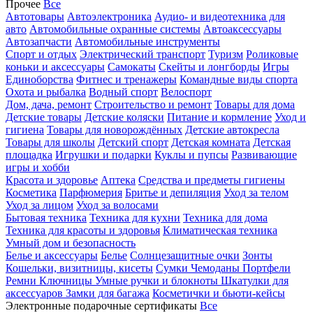
Прочее
Все
Автотовары
Автоэлектроника
Аудио- и видеотехника для
авто
Автомобильные охранные системы
Автоаксессуары
Автозапчасти
Автомобильные инструменты
Спорт и отдых
Электрический транспорт
Туризм
Роликовые
коньки и аксессуары
Самокаты
Скейты и лонгборды
Игры
Единоборства
Фитнес и тренажеры
Командные виды спорта
Охота и рыбалка
Водный спорт
Велоспорт
Дом, дача, ремонт
Строительство и ремонт
Товары для дома
Детские товары
Детские коляски
Питание и кормление
Уход и
гигиена
Товары для новорождённых
Детские автокресла
Товары для школы
Детский спорт
Детская комната
Детская
площадка
Игрушки и подарки
Куклы и пупсы
Развивающие
игры и хобби
Красота и здоровье
Аптека
Средства и предметы гигиены
Косметика
Парфюмерия
Бритье и депиляция
Уход за телом
Уход за лицом
Уход за волосами
Бытовая техника
Техника для кухни
Техника для дома
Техника для красоты и здоровья
Климатическая техника
Умный дом и безопасность
Белье и аксессуары
Белье
Солнцезащитные очки
Зонты
Кошельки, визитницы, кисеты
Сумки
Чемоданы
Портфели
Ремни
Ключницы
Умные ручки и блокноты
Шкатулки для
аксессуаров
Замки для багажа
Косметички и бьюти-кейсы
Электронные подарочные сертификаты
Все