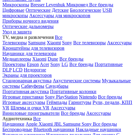
Микроскопы
Bresser
Levenhuk
Микромед
Все бренды
Цифровые
Оптические
Детские
Биологические
USB
микроскопы
Аксессуары для микроскопов
Приборы ночного видения
Оптические дальномеры
Уход и защита
TV, медиа и развлечения
Все
Телевизоры
Samsung
Xiaomi
Sony
Все телевизоры
Аксессуары
Кронштейны для телевизоров
Наушники для телевизора
Медиаплееры
Xiaomi
Dune
Все бренды
Проекторы
Epson
Acer
Sony
LG
Все бренды
Портативные
DLP
LCD
Недорогие
Экраны для проекторов
Стационарная акустика
Акустические системы
Музыкальные
системы
Сабвуферы
Саундбары
Портативная акустика
Портативные колонки
Игровые приставки
Sony PlayStation
Nintendo
Все бренды
Игровые аксессуары
Геймпады
Гарнитуры
Рули, педали, КПП
VR
Шлемы и очки VR
Аксессуары
Виниловые проигрыватели
Все бренды
Аксессуары
Аудиотехника
Все
Наушники
Apple
Xiaomi
JBL
Samsung
Sony
Все бренды
Беспроводные
Bluetooth наушники
Накладные наушники
Вставные наушники
Наушники-вкладыши
Для спорта
С