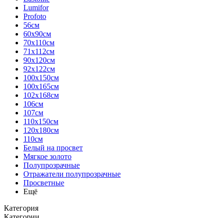
Lumifor
Profoto
56см
60х90см
70х110см
71х112см
90х120см
92х122см
100х150см
100х165см
102х168см
106см
107см
110х150см
120х180см
110см
Белый на просвет
Мягкое золото
Полупрозрачные
Отражатели полупрозрачные
Просветные
Ещё
Категория
Категории