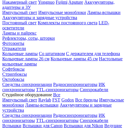
Накамерный свет
Yongnuo
Fujimi
Aputure
Аккумуляторы,
адаптеры и ЗУ
Импульсный свет
Импульсные моноблоки
Лампы-вспышки
Аккумуляторы и зарядные устройства
Постоянный свет
Комплекты постоянного света
LED-
осветители
Лампы и пайрекс
Рефлекторы, соты, шторки
Фотозонты
Отражатели
Кольцевые лампы
Со штативом
С держателем для телефона
Кольцевые лампы 26 см
Кольцевые лампы 45 см
Настольные
кольцевые лампы
Софтбоксы
Стрипбоксы
Октобоксы
Средства синхронизации
Радиосинхронизаторы
ИК
синхронизаторы
TTL-синхронизаторы
Синхрокабели
Студийное оборудование
Все
Импульсный свет
Raylab
FST
Godox
Все бренды
Импульсные
моноблоки
Лампы-вспышки
Аккумуляторы и зарядные
устройства
Средства синхронизации
Радиосинхронизаторы
ИК
синхронизаторы
TTL-синхронизаторы
Синхрокабели
Вспышки
Вспышки для Canon
Вспышки для Nikon
Ведущие