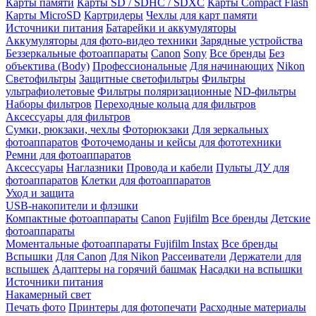
Карты памяти
Карты SD / SDHC / SDXC
Карты Compact Flash
Карты MicroSD
Картридеры
Чехлы для карт памяти
Источники питания
Батарейки и аккумуляторы
Аккумуляторы для фото-видео техники
Зарядные устройства
Беззеркальные фотоаппараты
Canon
Sony
Все бренды
Без
объектива (Body)
Профессиональные
Для начинающих
Nikon
Светофильтры
Защитные светофильтры
Фильтры
ультрафиолетовые
Фильтры поляризационные
ND-фильтры
Наборы фильтров
Переходные кольца для фильтров
Аксессуары для фильтров
Сумки, рюкзаки, чехлы
Фоторюкзаки
Для зеркальных
фотоаппаратов
Фоточемоданы и кейсы для фототехники
Ремни для фотоаппаратов
Аксессуары
Наглазники
Провода и кабели
Пульты ДУ для
фотоаппаратов
Клетки для фотоаппаратов
Уход и защита
USB-накопители и флэшки
Компактные фотоаппараты
Canon
Fujifilm
Все бренды
Детские
фотоаппараты
Моментальные фотоаппараты
Fujifilm Instax
Все бренды
Вспышки
Для Canon
Для Nikon
Рассеиватели
Держатели для
вспышек
Адаптеры на горячий башмак
Насадки на вспышки
Источники питания
Накамерный свет
Печать фото
Принтеры для фотопечати
Расходные материалы