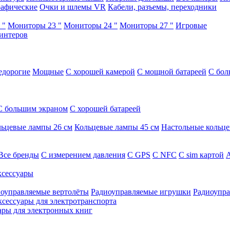
афические
Очки и шлемы VR
Кабели, разъемы, переходники
 "
Мониторы 23 "
Мониторы 24 "
Мониторы 27 "
Игровые
интеров
едорогие
Мощные
С хорошей камерой
С мощной батареей
С бол
С большим экраном
С хорошей батареей
ьцевые лампы 26 см
Кольцевые лампы 45 см
Настольные кольц
Все бренды
C измерением давления
C GPS
C NFC
C sim картой
А
сессуары
оуправляемые вертолёты
Радиоуправляемые игрушки
Радиоупра
ксессуары для электротранспорта
ары для электронных книг