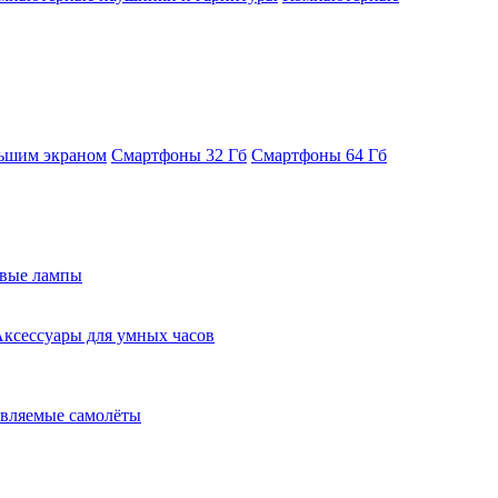
ьшим экраном
Смартфоны 32 Гб
Смартфоны 64 Гб
евые лампы
ксессуары для умных часов
вляемые самолёты