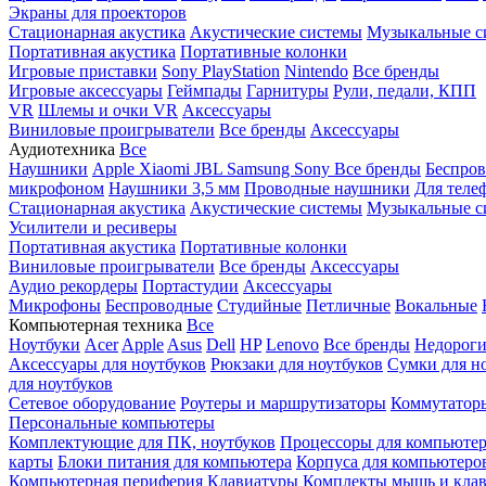
Экраны для проекторов
Стационарная акустика
Акустические системы
Музыкальные с
Портативная акустика
Портативные колонки
Игровые приставки
Sony PlayStation
Nintendo
Все бренды
Игровые аксессуары
Геймпады
Гарнитуры
Рули, педали, КПП
VR
Шлемы и очки VR
Аксессуары
Виниловые проигрыватели
Все бренды
Аксессуары
Аудиотехника
Все
Наушники
Apple
Xiaomi
JBL
Samsung
Sony
Все бренды
Беспро
микрофоном
Наушники 3,5 мм
Проводные наушники
Для теле
Стационарная акустика
Акустические системы
Музыкальные с
Усилители и ресиверы
Портативная акустика
Портативные колонки
Виниловые проигрыватели
Все бренды
Аксессуары
Аудио рекордеры
Портастудии
Аксессуары
Микрофоны
Беспроводные
Студийные
Петличные
Вокальные
Компьютерная техника
Все
Ноутбуки
Acer
Apple
Asus
Dell
HP
Lenovo
Все бренды
Недороги
Аксессуары для ноутбуков
Рюкзаки для ноутбуков
Сумки для н
для ноутбуков
Сетевое оборудование
Роутеры и маршрутизаторы
Коммутатор
Персональные компьютеры
Комплектующие для ПК, ноутбуков
Процессоры для компьюте
карты
Блоки питания для компьютера
Корпуса для компьютеро
Компьютерная периферия
Клавиатуры
Комплекты мышь и клав