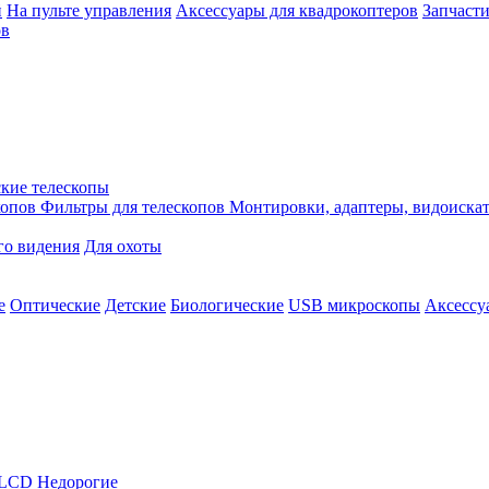
й
На пульте управления
Аксессуары для квадрокоптеров
Запчасти
ов
кие телескопы
копов
Фильтры для телескопов
Монтировки, адаптеры, видоиска
го видения
Для охоты
е
Оптические
Детские
Биологические
USB микроскопы
Аксессу
LCD
Недорогие