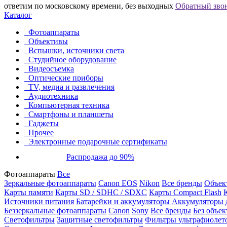
ответим по московскому времени, без выходных
Обратный зво
Каталог
Фотоаппараты
Объективы
Вспышки, источники света
Студийное оборудование
Видеосъемка
Оптические приборы
TV, медиа и развлечения
Аудиотехника
Компьютерная техника
Смартфоны и планшеты
Гаджеты
Прочее
Электронные подарочные сертификаты
Распродажа до 90%
Фотоаппараты
Все
Зеркальные фотоаппараты
Canon EOS
Nikon
Все бренды
Объект
Карты памяти
Карты SD / SDHC / SDXC
Карты Compact Flash
Источники питания
Батарейки и аккумуляторы
Аккумуляторы д
Беззеркальные фотоаппараты
Canon
Sony
Все бренды
Без объек
Светофильтры
Защитные светофильтры
Фильтры ультрафиолет