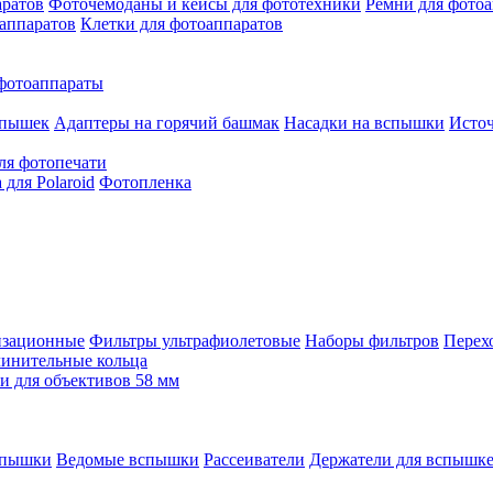
аратов
Фоточемоданы и кейсы для фототехники
Ремни для фото
аппаратов
Клетки для фотоаппаратов
фотоаппараты
спышек
Адаптеры на горячий башмак
Насадки на вспышки
Исто
ля фотопечати
для Polaroid
Фотопленка
изационные
Фильтры ультрафиолетовые
Наборы фильтров
Перех
инительные кольца
 для объективов 58 мм
спышки
Ведомые вспышки
Рассеиватели
Держатели для вспышк