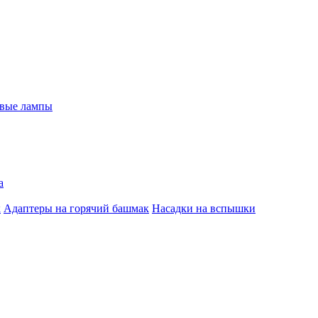
евые лампы
а
к
Адаптеры на горячий башмак
Насадки на вспышки