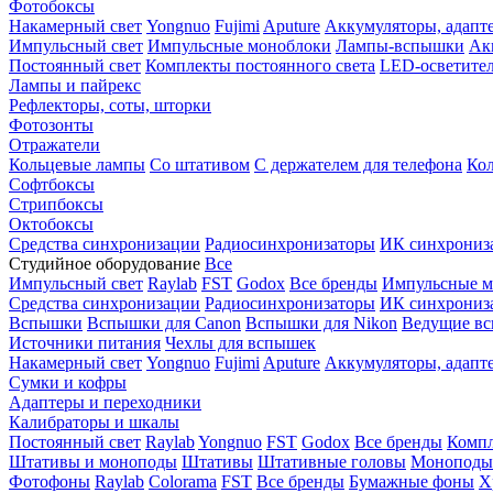
Фотобоксы
Накамерный свет
Yongnuo
Fujimi
Aputure
Аккумуляторы, адапт
Импульсный свет
Импульсные моноблоки
Лампы-вспышки
Ак
Постоянный свет
Комплекты постоянного света
LED-осветите
Лампы и пайрекс
Рефлекторы, соты, шторки
Фотозонты
Отражатели
Кольцевые лампы
Со штативом
С держателем для телефона
Кол
Софтбоксы
Стрипбоксы
Октобоксы
Средства синхронизации
Радиосинхронизаторы
ИК синхрониз
Студийное оборудование
Все
Импульсный свет
Raylab
FST
Godox
Все бренды
Импульсные м
Средства синхронизации
Радиосинхронизаторы
ИК синхрониз
Вспышки
Вспышки для Canon
Вспышки для Nikon
Ведущие в
Источники питания
Чехлы для вспышек
Накамерный свет
Yongnuo
Fujimi
Aputure
Аккумуляторы, адапт
Сумки и кофры
Адаптеры и переходники
Калибраторы и шкалы
Постоянный свет
Raylab
Yongnuo
FST
Godox
Все бренды
Компл
Штативы и моноподы
Штативы
Штативные головы
Моноподы
Фотофоны
Raylab
Colorama
FST
Все бренды
Бумажные фоны
Х