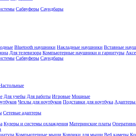
истемы
Сабвуферы
Саундбары
водные
Bluetooth наушники
Накладные наушники
Вставные нау
фона
Для телевизора
Компьютерные наушники и гарнитуры
Аксе
истемы
Сабвуферы
Саундбары
Настольные
е
Для учебы
Для работы
Игровые
Мощные
оутбуков
Чехлы для ноутбуков
Подставки для ноутбука
Адаптеры
ы
Сетевые адаптеры
ра
Кулеры и системы охлаждения
Материнские платы
Оперативн
в
иатура
Компьютерные мыши
Коврики для мыши
Веб камеры
Ко