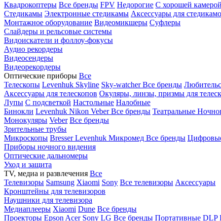
Квадрокоптеры
Все бренды
FPV
Недорогие
С хорошей камеро
Стедикамы
Электронные стедикамы
Аксессуары для стедикам
Монтажное оборудование
Видеомикшеры
Суфлеры
Слайдеры и рельсовые системы
Видоискатели и фоллоу-фокусы
Аудио рекордеры
Видеосендеры
Видеорекордеры
Оптические приборы
Все
Телескопы
Levenhuk Skyline
Sky-watcher
Все бренды
Любительс
Аксессуары для телескопов
Окуляры, линзы, призмы для телес
Лупы
С подсветкой
Настольные
Налобные
Бинокли
Levenhuk
Nikon
Veber
Все бренды
Театральные
Ночно
Монокуляры
Veber
Все бренды
Зрительные трубы
Микроскопы
Bresser
Levenhuk
Микромед
Все бренды
Цифровы
Приборы ночного видения
Оптические дальномеры
Уход и защита
TV, медиа и развлечения
Все
Телевизоры
Samsung
Xiaomi
Sony
Все телевизоры
Аксессуары
Кронштейны для телевизоров
Наушники для телевизора
Медиаплееры
Xiaomi
Dune
Все бренды
Проекторы
Epson
Acer
Sony
LG
Все бренды
Портативные
DLP