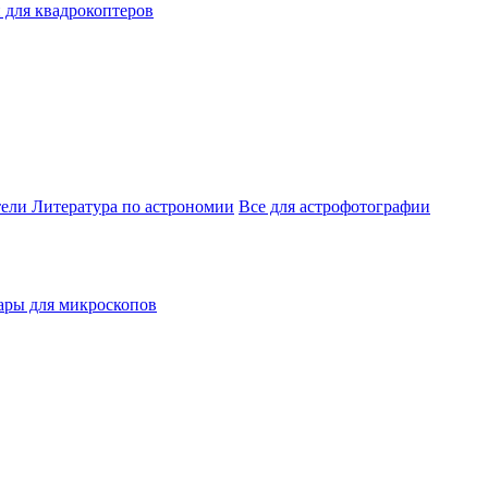
 для квадрокоптеров
тели
Литература по астрономии
Все для астрофотографии
ары для микроскопов