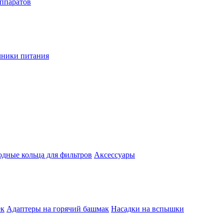
аппаратов
чники питания
одные кольца для фильтров
Аксессуары
ек
Адаптеры на горячий башмак
Насадки на вспышки