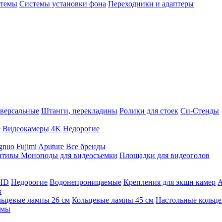
стемы
Системы установки фона
Переходники и адаптеры
версальные
Штанги, перекладины
Ролики для стоек
Си-Стенды
е
Видеокамеры 4K
Недорогие
gnuo
Fujimi
Aputure
Все бренды
ативы
Моноподы для видеосъемки
Площадки для видеоголов
 HD
Недорогие
Водонепроницаемые
Крепления для экшн камер
А
в
ьцевые лампы 26 см
Кольцевые лампы 45 см
Настольные кольц
имы