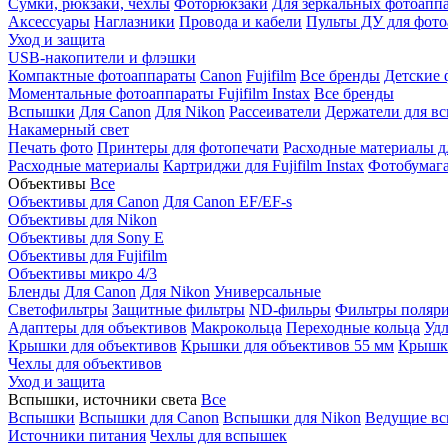
Сумки, рюкзаки, чехлы
Фоторюкзаки
Для зеркальных фотоапп
Аксессуары
Наглазники
Провода и кабели
Пульты ДУ для фото
Уход и защита
USB-накопители и флэшки
Компактные фотоаппараты
Canon
Fujifilm
Все бренды
Детские 
Моментальные фотоаппараты
Fujifilm Instax
Все бренды
Вспышки
Для Canon
Для Nikon
Рассеиватели
Держатели для в
Накамерный свет
Печать фото
Принтеры для фотопечати
Расходные материалы д
Расходные материалы
Картриджи для Fujifilm Instax
Фотобумага 
Объективы
Все
Объективы для Canon
Для Canon EF/EF-s
Объективы для Nikon
Объективы для Sony E
Объективы для Fujifilm
Объективы микро 4/3
Бленды
Для Canon
Для Nikon
Универсальные
Светофильтры
Защитные фильтры
ND-фильры
Фильтры поляр
Адаптеры для объективов
Макрокольца
Переходные кольца
Удл
Крышки для объективов
Крышки для объективов 55 мм
Крышки
Чехлы для объективов
Уход и защита
Вспышки, источники света
Все
Вспышки
Вспышки для Canon
Вспышки для Nikon
Ведущие в
Источники питания
Чехлы для вспышек