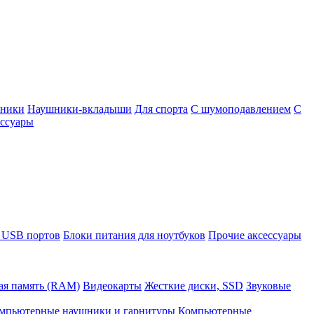
шники
Наушники-вкладыши
Для спорта
С шумоподавлением
С
ссуары
 USB портов
Блоки питания для ноутбуков
Прочие аксессуары
ая память (RAM)
Видеокарты
Жесткие диски, SSD
Звуковые
мпьютерные наушники и гарнитуры
Компьютерные