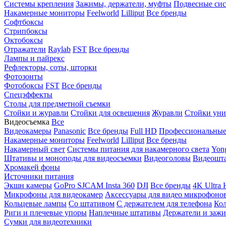
Системы крепления
Зажимы, держатели, муфты
Подвесные си
Накамерные мониторы
Feelworld
Lilliput
Все бренды
Софтбоксы
Стрипбоксы
Октобоксы
Отражатели
Raylab
FST
Все бренды
Лампы и пайрекс
Рефлекторы, соты, шторки
Фотозонты
Фотобоксы
FST
Все бренды
Спецэффекты
Столы для предметной съемки
Стойки и журавли
Стойки для освещения
Журавли
Стойки уни
Видеосъемка
Все
Видеокамеры
Panasonic
Все бренды
Full HD
Профессиональны
Накамерные мониторы
Feelworld
Lilliput
Все бренды
Накамерный свет
Системы питания для накамерного света
Yon
Штативы и моноподы для видеосъемки
Видеоголовы
Видеошт
Хромакей фоны
Источники питания
Экшн камеры
GoPro
SJCAM
Insta 360
DJI
Все бренды
4K Ultra
Микрофоны для видеокамер
Аксессуары для видео микрофоно
Кольцевые лампы
Со штативом
C держателем для телефона
Кол
Риги и плечевые упоры
Наплечные штативы
Держатели и заж
Сумки для видеотехники