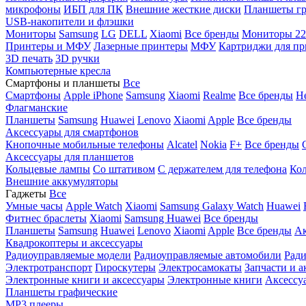
микрофоны
ИБП для ПК
Внешние жесткие диски
Планшеты гр
USB-накопители и флэшки
Мониторы
Samsung
LG
DELL
Xiaomi
Все бренды
Мониторы 22
Принтеры и МФУ
Лазерные принтеры
МФУ
Картриджи для пр
3D печать
3D ручки
Компьютерные кресла
Смартфоны и планшеты
Все
Смартфоны
Apple iPhone
Samsung
Xiaomi
Realme
Все бренды
Н
Флагманские
Планшеты
Samsung
Huawei
Lenovo
Xiaomi
Apple
Все бренды
Аксессуары для смартфонов
Кнопочные мобильные телефоны
Alcatel
Nokia
F+
Все бренды
Аксессуары для планшетов
Кольцевые лампы
Со штативом
C держателем для телефона
Кол
Внешние аккумуляторы
Гаджеты
Все
Умные часы
Apple Watch
Xiaomi
Samsung Galaxy Watch
Huawei
Фитнес браслеты
Xiaomi
Samsung
Huawei
Все бренды
Планшеты
Samsung
Huawei
Lenovo
Xiaomi
Apple
Все бренды
Ак
Квадрокоптеры и аксессуары
Радиоуправляемые модели
Радиоуправляемые автомобили
Ради
Электротранспорт
Гироскутеры
Электросамокаты
Запчасти и а
Электронные книги и аксессуары
Электронные книги
Аксессу
Планшеты графические
MP3 плееры