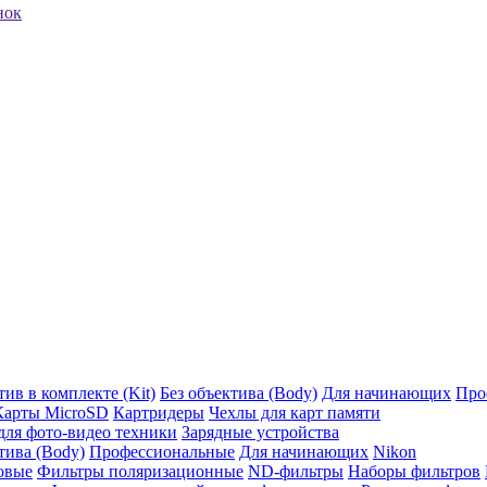
нок
ив в комплекте (Kit)
Без объектива (Body)
Для начинающих
Про
Карты MicroSD
Картридеры
Чехлы для карт памяти
ля фото-видео техники
Зарядные устройства
тива (Body)
Профессиональные
Для начинающих
Nikon
овые
Фильтры поляризационные
ND-фильтры
Наборы фильтров