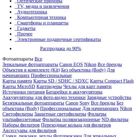
Оптические приборы
TV, медиа и развлечения
Аудиотехника
Компьютерная техника
Смартфоны и планшеты
Гаджеты
Прочее
Электронные подарочные сертификаты
Распродажа до 90%
Фотоаппараты
Все
Зеркальные фотоаппараты
Canon EOS
Nikon
Все бренды
Объектив в комплекте (Kit)
Без объектива (Body)
Для
начинающих
Профессиональные
Карты памяти
Карты SD / SDHC / SDXC
Карты Compact Flash
Карты MicroSD
Картридеры
Чехлы для карт памяти
Источники питания
Батарейки и аккумуляторы
Аккумуляторы для фото-видео техники
Зарядные устройства
Беззеркальные фотоаппараты
Canon
Sony
Все бренды
Без
объектива (Body)
Профессиональные
Для начинающих
Nikon
Светофильтры
Защитные светофильтры
Фильтры
ультрафиолетовые
Фильтры поляризационные
ND-фильтры
Наборы фильтров
Переходные кольца для фильтров
Аксессуары для фильтров
Сумки, рюкзаки, чехлы
Фоторюкзаки
Для зеркальных