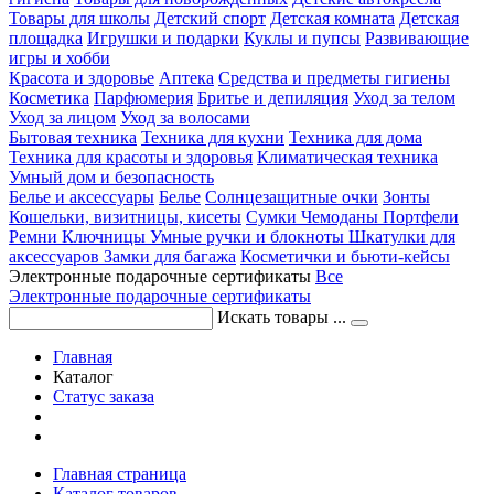
Товары для школы
Детский спорт
Детская комната
Детская
площадка
Игрушки и подарки
Куклы и пупсы
Развивающие
игры и хобби
Красота и здоровье
Аптека
Средства и предметы гигиены
Косметика
Парфюмерия
Бритье и депиляция
Уход за телом
Уход за лицом
Уход за волосами
Бытовая техника
Техника для кухни
Техника для дома
Техника для красоты и здоровья
Климатическая техника
Умный дом и безопасность
Белье и аксессуары
Белье
Солнцезащитные очки
Зонты
Кошельки, визитницы, кисеты
Сумки
Чемоданы
Портфели
Ремни
Ключницы
Умные ручки и блокноты
Шкатулки для
аксессуаров
Замки для багажа
Косметички и бьюти-кейсы
Электронные подарочные сертификаты
Все
Электронные подарочные сертификаты
Искать товары ...
Главная
Каталог
Статус заказа
Главная страница
Каталог товаров