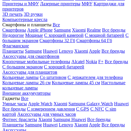
Принтеры и МФУ
Лазерные принтеры
МФУ
Картриджи для
принтеров
3D печать
3D ручки
Компьютерные кресла
Смартфоны и планшеты
Все
Смартфоны
Apple iPhone
Samsung
Xiaomi
Realme
Все бренды
Недорогие
Мощные
С хорошей камерой
С мощной батареей
С
большим экраном
Смартфоны 32 Гб
Смартфоны 64 Гб
Флагманские
Планшеты
Samsung
Huawei
Lenovo
Xiaomi
Apple
Все бренды
Аксессуары для смартфонов
Кнопочные мобильные телефоны
Alcatel
Nokia
F+
Все бренды
С большим экраном
С хорошей батареей
Аксессуары для планшетов
Кольцевые лампы
Со штативом
C держателем для телефона
Кольцевые лампы 26 см
Кольцевые лампы 45 см
Настольные
кольцевые лампы
Внешние аккумуляторы
Гаджеты
Все
Умные часы
Apple Watch
Xiaomi
Samsung Galaxy Watch
Huawei
Все бренды
C измерением давления
C GPS
C NFC
C sim
картой
Аксессуары для умных часов
Фитнес браслеты
Xiaomi
Samsung
Huawei
Все бренды
Планшеты
Samsung
Huawei
Lenovo
Xiaomi
Apple
Все бренды
Аксессуары