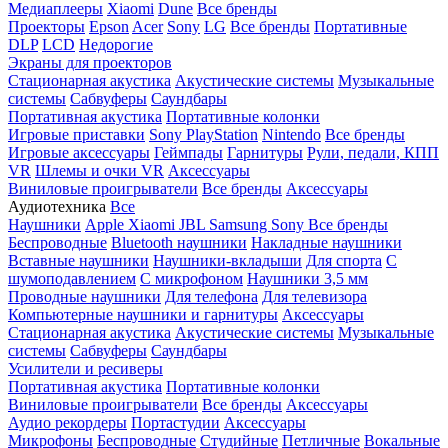
Медиаплееры
Xiaomi
Dune
Все бренды
Проекторы
Epson
Acer
Sony
LG
Все бренды
Портативные
DLP
LCD
Недорогие
Экраны для проекторов
Стационарная акустика
Акустические системы
Музыкальные
системы
Сабвуферы
Саундбары
Портативная акустика
Портативные колонки
Игровые приставки
Sony PlayStation
Nintendo
Все бренды
Игровые аксессуары
Геймпады
Гарнитуры
Рули, педали, КПП
VR
Шлемы и очки VR
Аксессуары
Виниловые проигрыватели
Все бренды
Аксессуары
Аудиотехника
Все
Наушники
Apple
Xiaomi
JBL
Samsung
Sony
Все бренды
Беспроводные
Bluetooth наушники
Накладные наушники
Вставные наушники
Наушники-вкладыши
Для спорта
С
шумоподавлением
С микрофоном
Наушники 3,5 мм
Проводные наушники
Для телефона
Для телевизора
Компьютерные наушники и гарнитуры
Аксессуары
Стационарная акустика
Акустические системы
Музыкальные
системы
Сабвуферы
Саундбары
Усилители и ресиверы
Портативная акустика
Портативные колонки
Виниловые проигрыватели
Все бренды
Аксессуары
Аудио рекордеры
Портастудии
Аксессуары
Микрофоны
Беспроводные
Студийные
Петличные
Вокальные