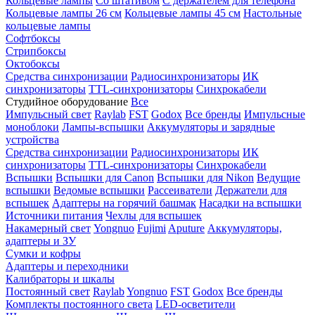
Кольцевые лампы
Со штативом
С держателем для телефона
Кольцевые лампы 26 см
Кольцевые лампы 45 см
Настольные
кольцевые лампы
Софтбоксы
Стрипбоксы
Октобоксы
Средства синхронизации
Радиосинхронизаторы
ИК
синхронизаторы
TTL-синхронизаторы
Синхрокабели
Студийное оборудование
Все
Импульсный свет
Raylab
FST
Godox
Все бренды
Импульсные
моноблоки
Лампы-вспышки
Аккумуляторы и зарядные
устройства
Средства синхронизации
Радиосинхронизаторы
ИК
синхронизаторы
TTL-синхронизаторы
Синхрокабели
Вспышки
Вспышки для Canon
Вспышки для Nikon
Ведущие
вспышки
Ведомые вспышки
Рассеиватели
Держатели для
вспышек
Адаптеры на горячий башмак
Насадки на вспышки
Источники питания
Чехлы для вспышек
Накамерный свет
Yongnuo
Fujimi
Aputure
Аккумуляторы,
адаптеры и ЗУ
Сумки и кофры
Адаптеры и переходники
Калибраторы и шкалы
Постоянный свет
Raylab
Yongnuo
FST
Godox
Все бренды
Комплекты постоянного света
LED-осветители