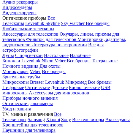
Аудио рекордеры
Видеосендеры
Видеорекордеры
Оптические приборы
Все
Телескопы
Levenhuk Skyline
Sky-watcher
Все бренды
Любительские телескопы
Аксессуары для телескопов
Окуляры, линзы, призмы для
телескопов
Фильтры для телескопов
Монтировки, адаптеры,
видоискатели
Литература по астрономии
Все для
астрофотографии
Лупы
С подсветкой
Настольные
Налобные
Бинокли
Levenhuk
Nikon
Veber
Все бренды
Театральные
Ночного видения
Для охоты
Монокуляры
Veber
Все бренды
Зрительные трубы
Микроскопы
Bresser
Levenhuk
Микромед
Все бренды
Цифровые
Оптические
Детские
Биологические
USB
микроскопы
Аксессуары для микроскопов
Приборы ночного видения
Оптические дальномеры
Уход и защита
TV, медиа и развлечения
Все
Телевизоры
Samsung
Xiaomi
Sony
Все телевизоры
Аксессуары
Кронштейны для телевизоров
Наушники для телевизора