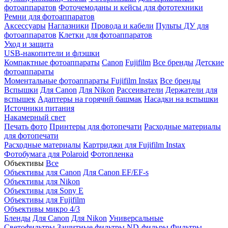
фотоаппаратов
Фоточемоданы и кейсы для фототехники
Ремни для фотоаппаратов
Аксессуары
Наглазники
Провода и кабели
Пульты ДУ для
фотоаппаратов
Клетки для фотоаппаратов
Уход и защита
USB-накопители и флэшки
Компактные фотоаппараты
Canon
Fujifilm
Все бренды
Детские
фотоаппараты
Моментальные фотоаппараты
Fujifilm Instax
Все бренды
Вспышки
Для Canon
Для Nikon
Рассеиватели
Держатели для
вспышек
Адаптеры на горячий башмак
Насадки на вспышки
Источники питания
Накамерный свет
Печать фото
Принтеры для фотопечати
Расходные материалы
для фотопечати
Расходные материалы
Картриджи для Fujifilm Instax
Фотобумага для Polaroid
Фотопленка
Объективы
Все
Объективы для Canon
Для Canon EF/EF-s
Объективы для Nikon
Объективы для Sony E
Объективы для Fujifilm
Объективы микро 4/3
Бленды
Для Canon
Для Nikon
Универсальные
Светофильтры
Защитные фильтры
ND-фильры
Фильтры