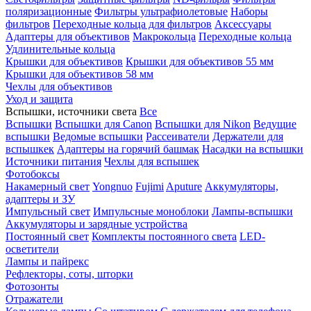
поляризационные
Фильтры ультрафиолетовые
Наборы
фильтров
Переходные кольца для фильтров
Аксессуары
Адаптеры для объективов
Макрокольца
Переходные кольца
Удлинительные кольца
Крышки для объективов
Крышки для объективов 55 мм
Крышки для объективов 58 мм
Чехлы для объективов
Уход и защита
Вспышки, источники света
Все
Вспышки
Вспышки для Canon
Вспышки для Nikon
Ведущие
вспышки
Ведомые вспышки
Рассеиватели
Держатели для
вспышкек
Адаптеры на горячий башмак
Насадки на вспышки
Источники питания
Чехлы для вспышек
Фотобоксы
Накамерный свет
Yongnuo
Fujimi
Aputure
Аккумуляторы,
адаптеры и ЗУ
Импульсный свет
Импульсные моноблоки
Лампы-вспышки
Аккумуляторы и зарядные устройства
Постоянный свет
Комплекты постоянного света
LED-
осветители
Лампы и пайрекс
Рефлекторы, соты, шторки
Фотозонты
Отражатели