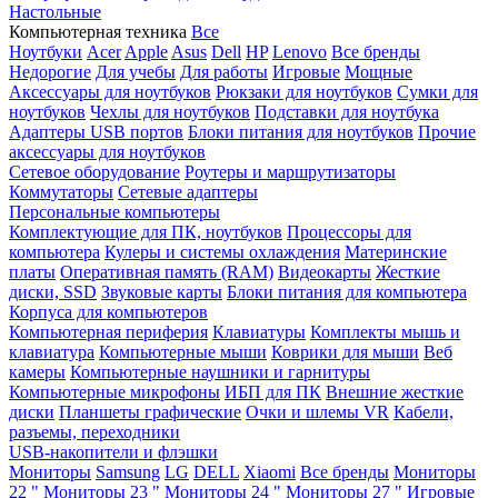
Настольные
Компьютерная техника
Все
Ноутбуки
Acer
Apple
Asus
Dell
HP
Lenovo
Все бренды
Недорогие
Для учебы
Для работы
Игровые
Мощные
Аксессуары для ноутбуков
Рюкзаки для ноутбуков
Сумки для
ноутбуков
Чехлы для ноутбуков
Подставки для ноутбука
Адаптеры USB портов
Блоки питания для ноутбуков
Прочие
аксессуары для ноутбуков
Сетевое оборудование
Роутеры и маршрутизаторы
Коммутаторы
Сетевые адаптеры
Персональные компьютеры
Комплектующие для ПК, ноутбуков
Процессоры для
компьютера
Кулеры и системы охлаждения
Материнские
платы
Оперативная память (RAM)
Видеокарты
Жесткие
диски, SSD
Звуковые карты
Блоки питания для компьютера
Корпуса для компьютеров
Компьютерная периферия
Клавиатуры
Комплекты мышь и
клавиатура
Компьютерные мыши
Коврики для мыши
Веб
камеры
Компьютерные наушники и гарнитуры
Компьютерные микрофоны
ИБП для ПК
Внешние жесткие
диски
Планшеты графические
Очки и шлемы VR
Кабели,
разъемы, переходники
USB-накопители и флэшки
Мониторы
Samsung
LG
DELL
Xiaomi
Все бренды
Мониторы
22 "
Мониторы 23 "
Мониторы 24 "
Мониторы 27 "
Игровые