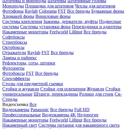
Штативы и моноподы
Штативы
Штативные головы
Моноподы
Площадки для штативов
Чехлы для штативов
Фотофоны
Raylab
Colorama
FST
Все бренды
Бумажные фоны
Хромакей фоны
Виниловые фоны
Системы крепления
Зажимы, держатели, муфты
Подвесные
системы
Системы установки фона
Переходники и адаптеры
Накамерные мониторы
Feelworld
Lilliput
Все бренды
Софтбоксы
Стрипбоксы
Октобоксы
Отражатели
Raylab
FST
Все бренды
Лампы и пайрекс
Рефлекторы, соты, шторки
Фотозонты
Фотобоксы
FST
Все бренды
Спецэффекты
Столы для предметной съемки
Стойки и журавли
Стойки для освещения
Журавли
Стойки
универсальные
Штанги, перекладины
Ролики для стоек
Си-
Стенды
Видеосъемка
Все
Видеокамеры
Panasonic
Все бренды
Full HD
Профессиональные
Видеокамеры 4K
Недорогие
Накамерные мониторы
Feelworld
Lilliput
Все бренды
Накамерный свет
Системы питания для накамерного света