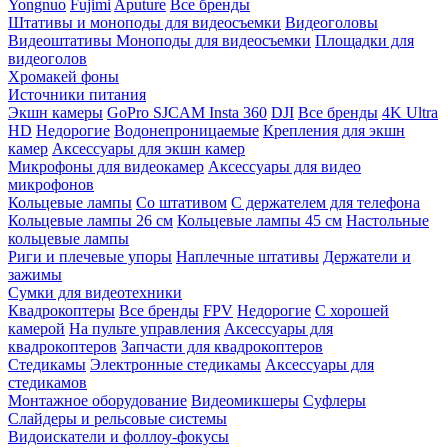
Yongnuo
Fujimi
Aputure
Все бренды
Штативы и моноподы для видеосъемки
Видеоголовы
Видеоштативы
Моноподы для видеосъемки
Площадки для
видеоголов
Хромакей фоны
Источники питания
Экшн камеры
GoPro
SJCAM
Insta 360
DJI
Все бренды
4K Ultra
HD
Недорогие
Водонепроницаемые
Крепления для экшн
камер
Аксессуары для экшн камер
Микрофоны для видеокамер
Аксессуары для видео
микрофонов
Кольцевые лампы
Со штативом
C держателем для телефона
Кольцевые лампы 26 см
Кольцевые лампы 45 см
Настольные
кольцевые лампы
Риги и плечевые упоры
Наплечные штативы
Держатели и
зажимы
Сумки для видеотехники
Квадрокоптеры
Все бренды
FPV
Недорогие
С хорошей
камерой
На пульте управления
Аксессуары для
квадрокоптеров
Запчасти для квадрокоптеров
Стедикамы
Электронные стедикамы
Аксессуары для
стедикамов
Монтажное оборудование
Видеомикшеры
Суфлеры
Слайдеры и рельсовые системы
Видоискатели и фоллоу-фокусы