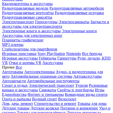
Квадрокоптеры и аксессуары
Радиоуправляемые модели
Радиоуправляемые автомобили
Радиоуправляемые вертолёты
Радиоуправляемые игрушки
Радиоуправляемые самолёты
Электротранспорт
Гироскутеры
Электросамокаты
Запчасти и
аксессуары для электротранспорта
Электронные книги и аксессуары
Электронные книги
Аксессуары для электронных книг
Планшеты графические
MP3 плееры
Стабилизаторы для смартфонов
Игровые приставки
Sony PlayStation
Nintendo
Все бренды
Игровые аксессуары
Геймпады
Гарнитуры
Рули, педали, КПП
VR
Очки и шлемы VR
Аксессуары
Прочее
Все
Автотовары
Автоэлектроника
Аудио- и видеотехника для
авто
Автомобильные охранные системы
Автоаксессуары
Автозапчасти
Автомобильные инструменты
Спорт и отдых
Электрический транспорт
Туризм
Роликовые
коньки и аксессуары
Самокаты
Скейты и лонгборды
Игры
Единоборства
Фитнес и тренажеры
Командные виды спорта
Охота и рыбалка
Водный спорт
Велоспорт
Дом, дача, ремонт
Строительство и ремонт
Товары для дома
Детские товары
Детские коляски
Питание и кормление
Уход и
гигиена
Товары для новорождённых
Детские автокресла