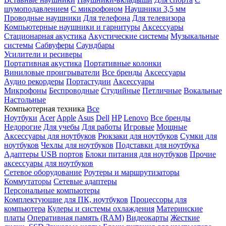
шумоподавлением
С микрофоном
Наушники 3,5 мм
Проводные наушники
Для телефона
Для телевизора
Компьютерные наушники и гарнитуры
Аксессуары
Стационарная акустика
Акустические системы
Музыкальные
системы
Сабвуферы
Саундбары
Усилители и ресиверы
Портативная акустика
Портативные колонки
Виниловые проигрыватели
Все бренды
Аксессуары
Аудио рекордеры
Портастудии
Аксессуары
Микрофоны
Беспроводные
Студийные
Петличные
Вокальные
Настольные
Компьютерная техника
Все
Ноутбуки
Acer
Apple
Asus
Dell
HP
Lenovo
Все бренды
Недорогие
Для учебы
Для работы
Игровые
Мощные
Аксессуары для ноутбуков
Рюкзаки для ноутбуков
Сумки для
ноутбуков
Чехлы для ноутбуков
Подставки для ноутбука
Адаптеры USB портов
Блоки питания для ноутбуков
Прочие
аксессуары для ноутбуков
Сетевое оборудование
Роутеры и маршрутизаторы
Коммутаторы
Сетевые адаптеры
Персональные компьютеры
Комплектующие для ПК, ноутбуков
Процессоры для
компьютера
Кулеры и системы охлаждения
Материнские
платы
Оперативная память (RAM)
Видеокарты
Жесткие