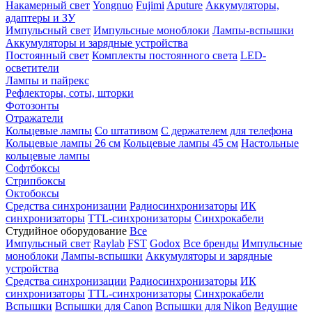
Накамерный свет
Yongnuo
Fujimi
Aputure
Аккумуляторы,
адаптеры и ЗУ
Импульсный свет
Импульсные моноблоки
Лампы-вспышки
Аккумуляторы и зарядные устройства
Постоянный свет
Комплекты постоянного света
LED-
осветители
Лампы и пайрекс
Рефлекторы, соты, шторки
Фотозонты
Отражатели
Кольцевые лампы
Со штативом
С держателем для телефона
Кольцевые лампы 26 см
Кольцевые лампы 45 см
Настольные
кольцевые лампы
Софтбоксы
Стрипбоксы
Октобоксы
Средства синхронизации
Радиосинхронизаторы
ИК
синхронизаторы
TTL-синхронизаторы
Синхрокабели
Студийное оборудование
Все
Импульсный свет
Raylab
FST
Godox
Все бренды
Импульсные
моноблоки
Лампы-вспышки
Аккумуляторы и зарядные
устройства
Средства синхронизации
Радиосинхронизаторы
ИК
синхронизаторы
TTL-синхронизаторы
Синхрокабели
Вспышки
Вспышки для Canon
Вспышки для Nikon
Ведущие