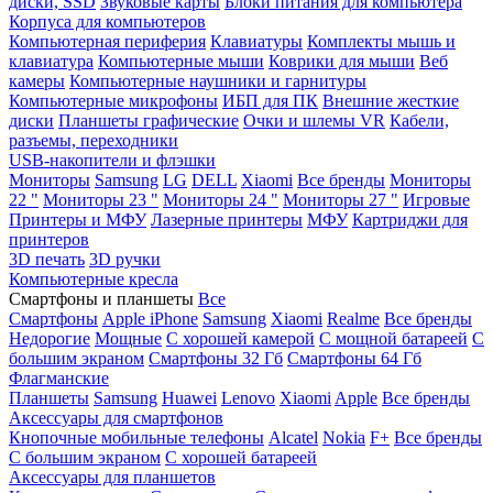
диски, SSD
Звуковые карты
Блоки питания для компьютера
Корпуса для компьютеров
Компьютерная периферия
Клавиатуры
Комплекты мышь и
клавиатура
Компьютерные мыши
Коврики для мыши
Веб
камеры
Компьютерные наушники и гарнитуры
Компьютерные микрофоны
ИБП для ПК
Внешние жесткие
диски
Планшеты графические
Очки и шлемы VR
Кабели,
разъемы, переходники
USB-накопители и флэшки
Мониторы
Samsung
LG
DELL
Xiaomi
Все бренды
Мониторы
22 "
Мониторы 23 "
Мониторы 24 "
Мониторы 27 "
Игровые
Принтеры и МФУ
Лазерные принтеры
МФУ
Картриджи для
принтеров
3D печать
3D ручки
Компьютерные кресла
Смартфоны и планшеты
Все
Смартфоны
Apple iPhone
Samsung
Xiaomi
Realme
Все бренды
Недорогие
Мощные
С хорошей камерой
С мощной батареей
С
большим экраном
Смартфоны 32 Гб
Смартфоны 64 Гб
Флагманские
Планшеты
Samsung
Huawei
Lenovo
Xiaomi
Apple
Все бренды
Аксессуары для смартфонов
Кнопочные мобильные телефоны
Alcatel
Nokia
F+
Все бренды
С большим экраном
С хорошей батареей
Аксессуары для планшетов