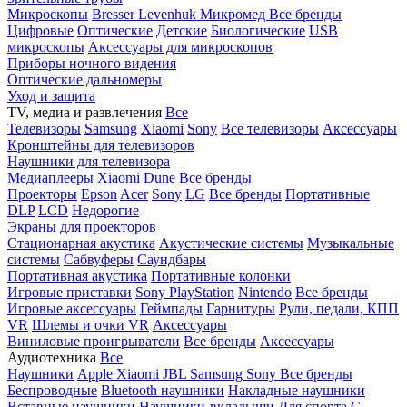
Микроскопы
Bresser
Levenhuk
Микромед
Все бренды
Цифровые
Оптические
Детские
Биологические
USB
микроскопы
Аксессуары для микроскопов
Приборы ночного видения
Оптические дальномеры
Уход и защита
TV, медиа и развлечения
Все
Телевизоры
Samsung
Xiaomi
Sony
Все телевизоры
Аксессуары
Кронштейны для телевизоров
Наушники для телевизора
Медиаплееры
Xiaomi
Dune
Все бренды
Проекторы
Epson
Acer
Sony
LG
Все бренды
Портативные
DLP
LCD
Недорогие
Экраны для проекторов
Стационарная акустика
Акустические системы
Музыкальные
системы
Сабвуферы
Саундбары
Портативная акустика
Портативные колонки
Игровые приставки
Sony PlayStation
Nintendo
Все бренды
Игровые аксессуары
Геймпады
Гарнитуры
Рули, педали, КПП
VR
Шлемы и очки VR
Аксессуары
Виниловые проигрыватели
Все бренды
Аксессуары
Аудиотехника
Все
Наушники
Apple
Xiaomi
JBL
Samsung
Sony
Все бренды
Беспроводные
Bluetooth наушники
Накладные наушники
Вставные наушники
Наушники-вкладыши
Для спорта
С