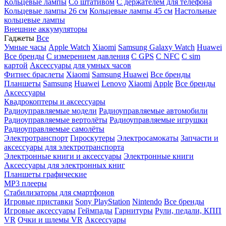
Кольцевые лампы
Со штативом
C держателем для телефона
Кольцевые лампы 26 см
Кольцевые лампы 45 см
Настольные
кольцевые лампы
Внешние аккумуляторы
Гаджеты
Все
Умные часы
Apple Watch
Xiaomi
Samsung Galaxy Watch
Huawei
Все бренды
C измерением давления
C GPS
C NFC
C sim
картой
Аксессуары для умных часов
Фитнес браслеты
Xiaomi
Samsung
Huawei
Все бренды
Планшеты
Samsung
Huawei
Lenovo
Xiaomi
Apple
Все бренды
Аксессуары
Квадрокоптеры и аксессуары
Радиоуправляемые модели
Радиоуправляемые автомобили
Радиоуправляемые вертолёты
Радиоуправляемые игрушки
Радиоуправляемые самолёты
Электротранспорт
Гироскутеры
Электросамокаты
Запчасти и
аксессуары для электротранспорта
Электронные книги и аксессуары
Электронные книги
Аксессуары для электронных книг
Планшеты графические
MP3 плееры
Стабилизаторы для смартфонов
Игровые приставки
Sony PlayStation
Nintendo
Все бренды
Игровые аксессуары
Геймпады
Гарнитуры
Рули, педали, КПП
VR
Очки и шлемы VR
Аксессуары