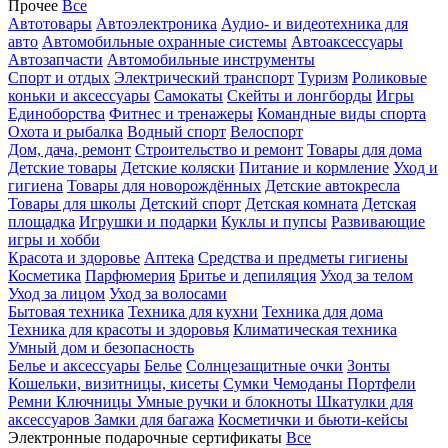
Прочее
Все
Автотовары
Автоэлектроника
Аудио- и видеотехника для
авто
Автомобильные охранные системы
Автоаксессуары
Автозапчасти
Автомобильные инструменты
Спорт и отдых
Электрический транспорт
Туризм
Роликовые
коньки и аксессуары
Самокаты
Скейты и лонгборды
Игры
Единоборства
Фитнес и тренажеры
Командные виды спорта
Охота и рыбалка
Водный спорт
Велоспорт
Дом, дача, ремонт
Строительство и ремонт
Товары для дома
Детские товары
Детские коляски
Питание и кормление
Уход и
гигиена
Товары для новорождённых
Детские автокресла
Товары для школы
Детский спорт
Детская комната
Детская
площадка
Игрушки и подарки
Куклы и пупсы
Развивающие
игры и хобби
Красота и здоровье
Аптека
Средства и предметы гигиены
Косметика
Парфюмерия
Бритье и депиляция
Уход за телом
Уход за лицом
Уход за волосами
Бытовая техника
Техника для кухни
Техника для дома
Техника для красоты и здоровья
Климатическая техника
Умный дом и безопасность
Белье и аксессуары
Белье
Солнцезащитные очки
Зонты
Кошельки, визитницы, кисеты
Сумки
Чемоданы
Портфели
Ремни
Ключницы
Умные ручки и блокноты
Шкатулки для
аксессуаров
Замки для багажа
Косметички и бьюти-кейсы
Электронные подарочные сертификаты
Все