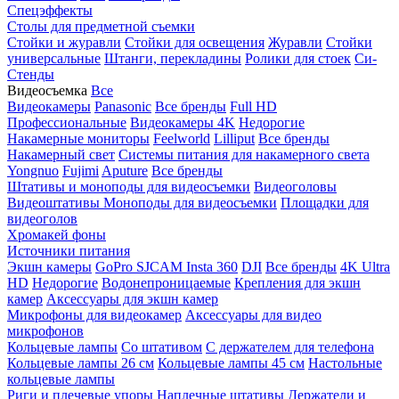
Спецэффекты
Столы для предметной съемки
Стойки и журавли
Стойки для освещения
Журавли
Стойки
универсальные
Штанги, перекладины
Ролики для стоек
Си-
Стенды
Видеосъемка
Все
Видеокамеры
Panasonic
Все бренды
Full HD
Профессиональные
Видеокамеры 4K
Недорогие
Накамерные мониторы
Feelworld
Lilliput
Все бренды
Накамерный свет
Системы питания для накамерного света
Yongnuo
Fujimi
Aputure
Все бренды
Штативы и моноподы для видеосъемки
Видеоголовы
Видеоштативы
Моноподы для видеосъемки
Площадки для
видеоголов
Хромакей фоны
Источники питания
Экшн камеры
GoPro
SJCAM
Insta 360
DJI
Все бренды
4K Ultra
HD
Недорогие
Водонепроницаемые
Крепления для экшн
камер
Аксессуары для экшн камер
Микрофоны для видеокамер
Аксессуары для видео
микрофонов
Кольцевые лампы
Со штативом
C держателем для телефона
Кольцевые лампы 26 см
Кольцевые лампы 45 см
Настольные
кольцевые лампы
Риги и плечевые упоры
Наплечные штативы
Держатели и