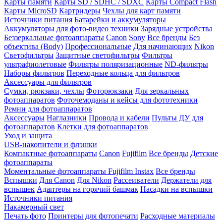
Карты памяти
Карты SD / SDHC / SDXC
Карты Compact Flash
Карты MicroSD
Картридеры
Чехлы для карт памяти
Источники питания
Батарейки и аккумуляторы
Аккумуляторы для фото-видео техники
Зарядные устройства
Беззеркальные фотоаппараты
Canon
Sony
Все бренды
Без
объектива (Body)
Профессиональные
Для начинающих
Nikon
Светофильтры
Защитные светофильтры
Фильтры
ультрафиолетовые
Фильтры поляризационные
ND-фильтры
Наборы фильтров
Переходные кольца для фильтров
Аксессуары для фильтров
Сумки, рюкзаки, чехлы
Фоторюкзаки
Для зеркальных
фотоаппаратов
Фоточемоданы и кейсы для фототехники
Ремни для фотоаппаратов
Аксессуары
Наглазники
Провода и кабели
Пульты ДУ для
фотоаппаратов
Клетки для фотоаппаратов
Уход и защита
USB-накопители и флэшки
Компактные фотоаппараты
Canon
Fujifilm
Все бренды
Детские
фотоаппараты
Моментальные фотоаппараты
Fujifilm Instax
Все бренды
Вспышки
Для Canon
Для Nikon
Рассеиватели
Держатели для
вспышек
Адаптеры на горячий башмак
Насадки на вспышки
Источники питания
Накамерный свет
Печать фото
Принтеры для фотопечати
Расходные материалы