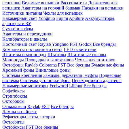
вспышки
Ведомые вспышки
Рассеиватели
Держатели для
вспышек
Адаптеры на горячий башмак
Насадки на вспышки
Источники питания
Чехлы для вспышек
Накамерный свет
Yongnuo
Fujimi
Aputure
Аккумуляторы,
адаптеры и ЗУ
Сумки и кофры
Адаптеры и переходники
Калибраторы и шкалы
Постоянный свет
Raylab
Yongnuo
FST
Godox
Все бренды
Комплекты постоянного света
LED-осветители
Штативы и моноподы
Штативы
Штативные головы
Моноподы
Площадки для штативов
Чехлы для штативов
Фотофоны
Raylab
Colorama
FST
Все бренды
Бумажные фоны
Хромакей фоны
Виниловые фоны
Системы крепления
Зажимы, держатели, муфты
Подвесные
системы
Системы установки фона
Переходники и адаптеры
Накамерные мониторы
Feelworld
Lilliput
Все бренды
Софтбоксы
Стрипбоксы
Октобоксы
Отражатели
Raylab
FST
Все бренды
Лампы и пайрекс
Рефлекторы, соты, шторки
Фотозонты
Фотобоксы
FST
Все бренды