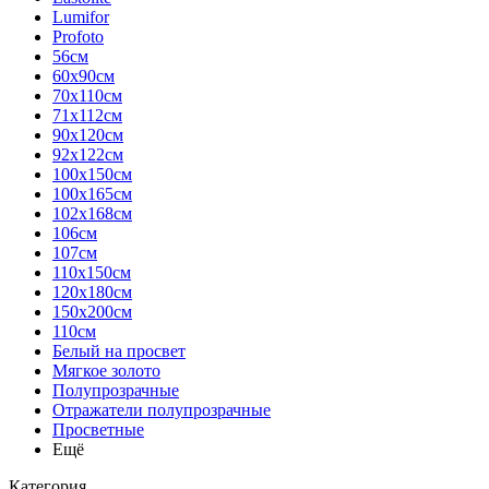
Lumifor
Profoto
56см
60х90см
70х110см
71х112см
90х120см
92х122см
100х150см
100х165см
102х168см
106см
107см
110х150см
120х180см
150х200см
110см
Белый на просвет
Мягкое золото
Полупрозрачные
Отражатели полупрозрачные
Просветные
Ещё
Категория