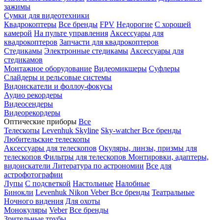
зажимы
Сумки для видеотехники
Квадрокоптеры
Все бренды
FPV
Недорогие
С хорошей
камерой
На пульте управления
Аксессуары для
квадрокоптеров
Запчасти для квадрокоптеров
Стедикамы
Электронные стедикамы
Аксессуары для
стедикамов
Монтажное оборудование
Видеомикшеры
Суфлеры
Слайдеры и рельсовые системы
Видоискатели и фоллоу-фокусы
Аудио рекордеры
Видеосендеры
Видеорекордеры
Оптические приборы
Все
Телескопы
Levenhuk Skyline
Sky-watcher
Все бренды
Любительские телескопы
Аксессуары для телескопов
Окуляры, линзы, призмы для
телескопов
Фильтры для телескопов
Монтировки, адаптеры,
видоискатели
Литература по астрономии
Все для
астрофотографии
Лупы
С подсветкой
Настольные
Налобные
Бинокли
Levenhuk
Nikon
Veber
Все бренды
Театральные
Ночного видения
Для охоты
Монокуляры
Veber
Все бренды
Зрительные трубы