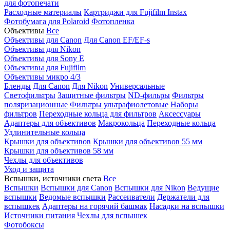
для фотопечати
Расходные материалы
Картриджи для Fujifilm Instax
Фотобумага для Polaroid
Фотопленка
Объективы
Все
Объективы для Canon
Для Canon EF/EF-s
Объективы для Nikon
Объективы для Sony E
Объективы для Fujifilm
Объективы микро 4/3
Бленды
Для Canon
Для Nikon
Универсальные
Светофильтры
Защитные фильтры
ND-фильры
Фильтры
поляризационные
Фильтры ультрафиолетовые
Наборы
фильтров
Переходные кольца для фильтров
Аксессуары
Адаптеры для объективов
Макрокольца
Переходные кольца
Удлинительные кольца
Крышки для объективов
Крышки для объективов 55 мм
Крышки для объективов 58 мм
Чехлы для объективов
Уход и защита
Вспышки, источники света
Все
Вспышки
Вспышки для Canon
Вспышки для Nikon
Ведущие
вспышки
Ведомые вспышки
Рассеиватели
Держатели для
вспышкек
Адаптеры на горячий башмак
Насадки на вспышки
Источники питания
Чехлы для вспышек
Фотобоксы