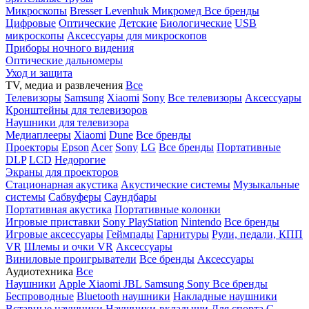
Микроскопы
Bresser
Levenhuk
Микромед
Все бренды
Цифровые
Оптические
Детские
Биологические
USB
микроскопы
Аксессуары для микроскопов
Приборы ночного видения
Оптические дальномеры
Уход и защита
TV, медиа и развлечения
Все
Телевизоры
Samsung
Xiaomi
Sony
Все телевизоры
Аксессуары
Кронштейны для телевизоров
Наушники для телевизора
Медиаплееры
Xiaomi
Dune
Все бренды
Проекторы
Epson
Acer
Sony
LG
Все бренды
Портативные
DLP
LCD
Недорогие
Экраны для проекторов
Стационарная акустика
Акустические системы
Музыкальные
системы
Сабвуферы
Саундбары
Портативная акустика
Портативные колонки
Игровые приставки
Sony PlayStation
Nintendo
Все бренды
Игровые аксессуары
Геймпады
Гарнитуры
Рули, педали, КПП
VR
Шлемы и очки VR
Аксессуары
Виниловые проигрыватели
Все бренды
Аксессуары
Аудиотехника
Все
Наушники
Apple
Xiaomi
JBL
Samsung
Sony
Все бренды
Беспроводные
Bluetooth наушники
Накладные наушники
Вставные наушники
Наушники-вкладыши
Для спорта
С