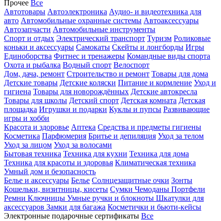
Прочее
Все
Автотовары
Автоэлектроника
Аудио- и видеотехника для
авто
Автомобильные охранные системы
Автоаксессуары
Автозапчасти
Автомобильные инструменты
Спорт и отдых
Электрический транспорт
Туризм
Роликовые
коньки и аксессуары
Самокаты
Скейты и лонгборды
Игры
Единоборства
Фитнес и тренажеры
Командные виды спорта
Охота и рыбалка
Водный спорт
Велоспорт
Дом, дача, ремонт
Строительство и ремонт
Товары для дома
Детские товары
Детские коляски
Питание и кормление
Уход и
гигиена
Товары для новорождённых
Детские автокресла
Товары для школы
Детский спорт
Детская комната
Детская
площадка
Игрушки и подарки
Куклы и пупсы
Развивающие
игры и хобби
Красота и здоровье
Аптека
Средства и предметы гигиены
Косметика
Парфюмерия
Бритье и депиляция
Уход за телом
Уход за лицом
Уход за волосами
Бытовая техника
Техника для кухни
Техника для дома
Техника для красоты и здоровья
Климатическая техника
Умный дом и безопасность
Белье и аксессуары
Белье
Солнцезащитные очки
Зонты
Кошельки, визитницы, кисеты
Сумки
Чемоданы
Портфели
Ремни
Ключницы
Умные ручки и блокноты
Шкатулки для
аксессуаров
Замки для багажа
Косметички и бьюти-кейсы
Электронные подарочные сертификаты
Все