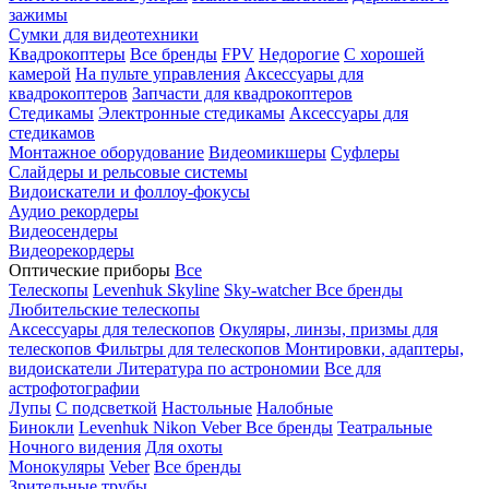
зажимы
Сумки для видеотехники
Квадрокоптеры
Все бренды
FPV
Недорогие
С хорошей
камерой
На пульте управления
Аксессуары для
квадрокоптеров
Запчасти для квадрокоптеров
Стедикамы
Электронные стедикамы
Аксессуары для
стедикамов
Монтажное оборудование
Видеомикшеры
Суфлеры
Слайдеры и рельсовые системы
Видоискатели и фоллоу-фокусы
Аудио рекордеры
Видеосендеры
Видеорекордеры
Оптические приборы
Все
Телескопы
Levenhuk Skyline
Sky-watcher
Все бренды
Любительские телескопы
Аксессуары для телескопов
Окуляры, линзы, призмы для
телескопов
Фильтры для телескопов
Монтировки, адаптеры,
видоискатели
Литература по астрономии
Все для
астрофотографии
Лупы
С подсветкой
Настольные
Налобные
Бинокли
Levenhuk
Nikon
Veber
Все бренды
Театральные
Ночного видения
Для охоты
Монокуляры
Veber
Все бренды
Зрительные трубы