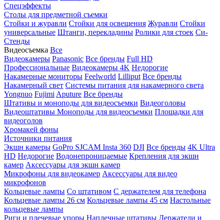
Спецэффекты
Столы для предметной съемки
Стойки и журавли
Стойки для освещения
Журавли
Стойки
универсальные
Штанги, перекладины
Ролики для стоек
Си-
Стенды
Видеосъемка
Все
Видеокамеры
Panasonic
Все бренды
Full HD
Профессиональные
Видеокамеры 4K
Недорогие
Накамерные мониторы
Feelworld
Lilliput
Все бренды
Накамерный свет
Системы питания для накамерного света
Yongnuo
Fujimi
Aputure
Все бренды
Штативы и моноподы для видеосъемки
Видеоголовы
Видеоштативы
Моноподы для видеосъемки
Площадки для
видеоголов
Хромакей фоны
Источники питания
Экшн камеры
GoPro
SJCAM
Insta 360
DJI
Все бренды
4K Ultra
HD
Недорогие
Водонепроницаемые
Крепления для экшн
камер
Аксессуары для экшн камер
Микрофоны для видеокамер
Аксессуары для видео
микрофонов
Кольцевые лампы
Со штативом
C держателем для телефона
Кольцевые лампы 26 см
Кольцевые лампы 45 см
Настольные
кольцевые лампы
Риги и плечевые упоры
Наплечные штативы
Держатели и