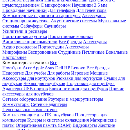
шумоподавлением
С микрофоном
Наушники 3,5 мм
Проводные наушники
Для телефона
Для телевизора
Компьютерные наушники и гарнитуры
Аксессуары
Стационарная акустика
Акустические системы
Музыкальные
системы
Сабвуферы
Саундбары
Усилители и ресиверы
Портативная акустика
Портативные колонки
Виниловые проигрыватели
Все бренды
Аксессуары
Аудио рекордеры
Портастудии
Аксессуары
Микрофоны
Беспроводные
Студийные
Петличные
Вокальные
Настольные
Компьютерная техника
Все
Ноутбуки
Acer
Apple
Asus
Dell
HP
Lenovo
Все бренды
Недорогие
Для учебы
Для работы
Игровые
Мощные
Аксессуары для ноутбуков
Рюкзаки для ноутбуков
Сумки для
ноутбуков
Чехлы для ноутбуков
Подставки для ноутбука
Адаптеры USB портов
Блоки питания для ноутбуков
Прочие
аксессуары для ноутбуков
Сетевое оборудование
Роутеры и маршрутизаторы
Коммутаторы
Сетевые адаптеры
Персональные компьютеры
Комплектующие для ПК, ноутбуков
Процессоры для
компьютера
Кулеры и системы охлаждения
Материнские
платы
Оперативная память (RAM)
Видеокарты
Жесткие