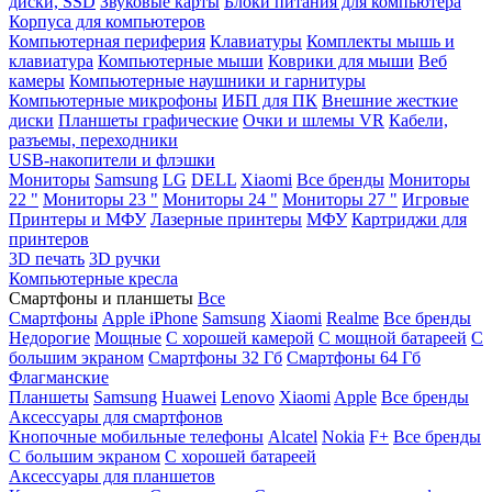
диски, SSD
Звуковые карты
Блоки питания для компьютера
Корпуса для компьютеров
Компьютерная периферия
Клавиатуры
Комплекты мышь и
клавиатура
Компьютерные мыши
Коврики для мыши
Веб
камеры
Компьютерные наушники и гарнитуры
Компьютерные микрофоны
ИБП для ПК
Внешние жесткие
диски
Планшеты графические
Очки и шлемы VR
Кабели,
разъемы, переходники
USB-накопители и флэшки
Мониторы
Samsung
LG
DELL
Xiaomi
Все бренды
Мониторы
22 "
Мониторы 23 "
Мониторы 24 "
Мониторы 27 "
Игровые
Принтеры и МФУ
Лазерные принтеры
МФУ
Картриджи для
принтеров
3D печать
3D ручки
Компьютерные кресла
Смартфоны и планшеты
Все
Смартфоны
Apple iPhone
Samsung
Xiaomi
Realme
Все бренды
Недорогие
Мощные
С хорошей камерой
С мощной батареей
С
большим экраном
Смартфоны 32 Гб
Смартфоны 64 Гб
Флагманские
Планшеты
Samsung
Huawei
Lenovo
Xiaomi
Apple
Все бренды
Аксессуары для смартфонов
Кнопочные мобильные телефоны
Alcatel
Nokia
F+
Все бренды
С большим экраном
С хорошей батареей
Аксессуары для планшетов