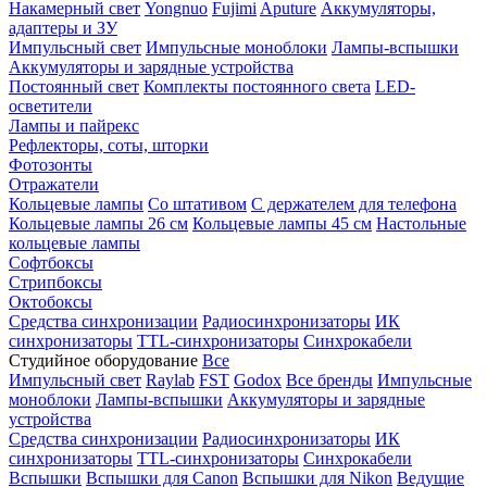
Накамерный свет
Yongnuo
Fujimi
Aputure
Аккумуляторы,
адаптеры и ЗУ
Импульсный свет
Импульсные моноблоки
Лампы-вспышки
Аккумуляторы и зарядные устройства
Постоянный свет
Комплекты постоянного света
LED-
осветители
Лампы и пайрекс
Рефлекторы, соты, шторки
Фотозонты
Отражатели
Кольцевые лампы
Со штативом
С держателем для телефона
Кольцевые лампы 26 см
Кольцевые лампы 45 см
Настольные
кольцевые лампы
Софтбоксы
Стрипбоксы
Октобоксы
Средства синхронизации
Радиосинхронизаторы
ИК
синхронизаторы
TTL-синхронизаторы
Синхрокабели
Студийное оборудование
Все
Импульсный свет
Raylab
FST
Godox
Все бренды
Импульсные
моноблоки
Лампы-вспышки
Аккумуляторы и зарядные
устройства
Средства синхронизации
Радиосинхронизаторы
ИК
синхронизаторы
TTL-синхронизаторы
Синхрокабели
Вспышки
Вспышки для Canon
Вспышки для Nikon
Ведущие