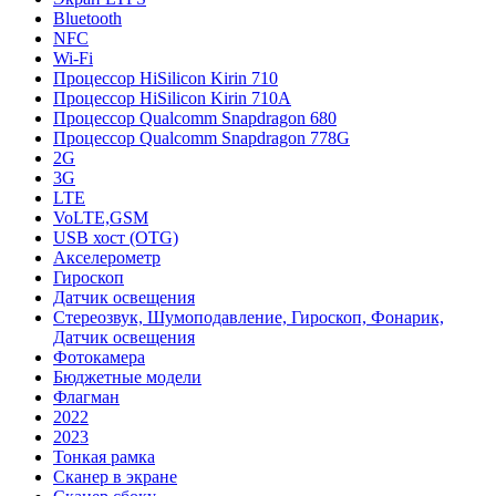
Bluetooth
NFC
Wi-Fi
Процессор HiSilicon Kirin 710
Процессор HiSilicon Kirin 710A
Процессор Qualcomm Snapdragon 680
Процессор Qualcomm Snapdragon 778G
2G
3G
LTE
VoLTE,GSM
USB хост (OTG)
Акселерометр
Гироскоп
Датчик освещения
Стереозвук, Шумоподавление, Гироскоп, Фонарик,
Датчик освещения
Фотокамера
Бюджетные модели
Флагман
2022
2023
Тонкая рамка
Сканер в экране