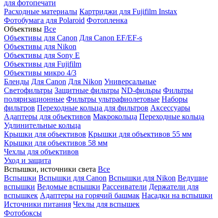
для фотопечати
Расходные материалы
Картриджи для Fujifilm Instax
Фотобумага для Polaroid
Фотопленка
Объективы
Все
Объективы для Canon
Для Canon EF/EF-s
Объективы для Nikon
Объективы для Sony E
Объективы для Fujifilm
Объективы микро 4/3
Бленды
Для Canon
Для Nikon
Универсальные
Светофильтры
Защитные фильтры
ND-фильры
Фильтры
поляризационные
Фильтры ультрафиолетовые
Наборы
фильтров
Переходные кольца для фильтров
Аксессуары
Адаптеры для объективов
Макрокольца
Переходные кольца
Удлинительные кольца
Крышки для объективов
Крышки для объективов 55 мм
Крышки для объективов 58 мм
Чехлы для объективов
Уход и защита
Вспышки, источники света
Все
Вспышки
Вспышки для Canon
Вспышки для Nikon
Ведущие
вспышки
Ведомые вспышки
Рассеиватели
Держатели для
вспышкек
Адаптеры на горячий башмак
Насадки на вспышки
Источники питания
Чехлы для вспышек
Фотобоксы