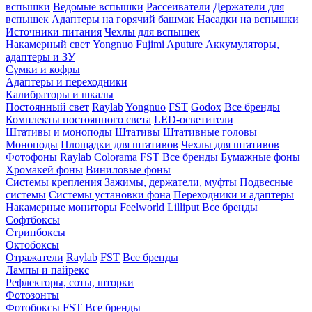
вспышки
Ведомые вспышки
Рассеиватели
Держатели для
вспышек
Адаптеры на горячий башмак
Насадки на вспышки
Источники питания
Чехлы для вспышек
Накамерный свет
Yongnuo
Fujimi
Aputure
Аккумуляторы,
адаптеры и ЗУ
Сумки и кофры
Адаптеры и переходники
Калибраторы и шкалы
Постоянный свет
Raylab
Yongnuo
FST
Godox
Все бренды
Комплекты постоянного света
LED-осветители
Штативы и моноподы
Штативы
Штативные головы
Моноподы
Площадки для штативов
Чехлы для штативов
Фотофоны
Raylab
Colorama
FST
Все бренды
Бумажные фоны
Хромакей фоны
Виниловые фоны
Системы крепления
Зажимы, держатели, муфты
Подвесные
системы
Системы установки фона
Переходники и адаптеры
Накамерные мониторы
Feelworld
Lilliput
Все бренды
Софтбоксы
Стрипбоксы
Октобоксы
Отражатели
Raylab
FST
Все бренды
Лампы и пайрекс
Рефлекторы, соты, шторки
Фотозонты
Фотобоксы
FST
Все бренды