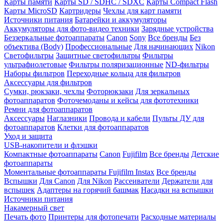
Карты памяти
Карты SD / SDHC / SDXC
Карты Compact Flash
Карты MicroSD
Картридеры
Чехлы для карт памяти
Источники питания
Батарейки и аккумуляторы
Аккумуляторы для фото-видео техники
Зарядные устройства
Беззеркальные фотоаппараты
Canon
Sony
Все бренды
Без
объектива (Body)
Профессиональные
Для начинающих
Nikon
Светофильтры
Защитные светофильтры
Фильтры
ультрафиолетовые
Фильтры поляризационные
ND-фильтры
Наборы фильтров
Переходные кольца для фильтров
Аксессуары для фильтров
Сумки, рюкзаки, чехлы
Фоторюкзаки
Для зеркальных
фотоаппаратов
Фоточемоданы и кейсы для фототехники
Ремни для фотоаппаратов
Аксессуары
Наглазники
Провода и кабели
Пульты ДУ для
фотоаппаратов
Клетки для фотоаппаратов
Уход и защита
USB-накопители и флэшки
Компактные фотоаппараты
Canon
Fujifilm
Все бренды
Детские
фотоаппараты
Моментальные фотоаппараты
Fujifilm Instax
Все бренды
Вспышки
Для Canon
Для Nikon
Рассеиватели
Держатели для
вспышек
Адаптеры на горячий башмак
Насадки на вспышки
Источники питания
Накамерный свет
Печать фото
Принтеры для фотопечати
Расходные материалы