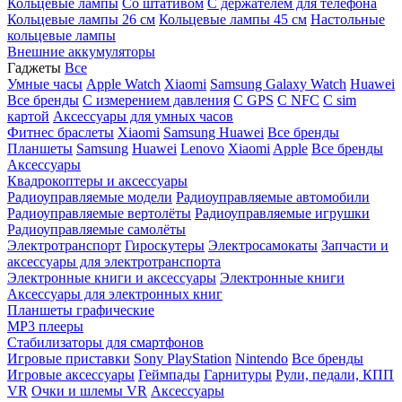
Кольцевые лампы
Со штативом
C держателем для телефона
Кольцевые лампы 26 см
Кольцевые лампы 45 см
Настольные
кольцевые лампы
Внешние аккумуляторы
Гаджеты
Все
Умные часы
Apple Watch
Xiaomi
Samsung Galaxy Watch
Huawei
Все бренды
C измерением давления
C GPS
C NFC
C sim
картой
Аксессуары для умных часов
Фитнес браслеты
Xiaomi
Samsung
Huawei
Все бренды
Планшеты
Samsung
Huawei
Lenovo
Xiaomi
Apple
Все бренды
Аксессуары
Квадрокоптеры и аксессуары
Радиоуправляемые модели
Радиоуправляемые автомобили
Радиоуправляемые вертолёты
Радиоуправляемые игрушки
Радиоуправляемые самолёты
Электротранспорт
Гироскутеры
Электросамокаты
Запчасти и
аксессуары для электротранспорта
Электронные книги и аксессуары
Электронные книги
Аксессуары для электронных книг
Планшеты графические
MP3 плееры
Стабилизаторы для смартфонов
Игровые приставки
Sony PlayStation
Nintendo
Все бренды
Игровые аксессуары
Геймпады
Гарнитуры
Рули, педали, КПП
VR
Очки и шлемы VR
Аксессуары