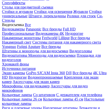
Спецэффекты
Столы для предметной съемки
Стойки и журавли
Стойки для освещения
Журавли
Стойки
универсальные
Штанги, перекладины
Ролики для стоек
Си-
Стенды
Видеосъемка
Все
Видеокамеры
Panasonic
Все бренды
Full HD
Профессиональные
Видеокамеры 4K
Недорогие
Накамерные мониторы
Feelworld
Lilliput
Все бренды
Накамерный свет
Системы питания для накамерного света
Yongnuo
Fujimi
Aputure
Все бренды
Штативы и моноподы для видеосъемки
Видеоголовы
Видеоштативы
Моноподы для видеосъемки
Площадки для
видеоголов
Хромакей фоны
Источники питания
Экшн камеры
GoPro
SJCAM
Insta 360
DJI
Все бренды
4K Ultra
HD
Недорогие
Водонепроницаемые
Крепления для экшн
камер
Аксессуары для экшн камер
Микрофоны для видеокамер
Аксессуары для видео
микрофонов
Кольцевые лампы
Со штативом
C держателем для телефона
Кольцевые лампы 26 см
Кольцевые лампы 45 см
Настольные
кольцевые лампы
Риги и плечевые упоры
Наплечные штативы
Держатели и