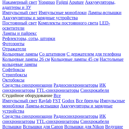
Накамерный свет
Yongnuo
Fujimi
Aputure
Аккумуляторы,
адаптеры и ЗУ
Импульсный свет
Импульсные моноблоки
Лампы-вспышки
Аккумуляторы и зарядные устройства
Постоянный свет
Комплекты постоянного света
LED-
осветители
Лампы и пайрекс
Рефлекторы, соты, шторки
Фотозонты
Отражатели
Кольцевые лампы
Со штативом
С держателем для телефона
Кольцевые лампы 26 см
Кольцевые лампы 45 см
Настольные
кольцевые лампы
Софтбоксы
Стрипбоксы
Октобоксы
Средства синхронизации
Радиосинхронизаторы
ИК
синхронизаторы
TTL-синхронизаторы
Синхрокабели
Студийное оборудование
Все
Импульсный свет
Raylab
FST
Godox
Все бренды
Импульсные
моноблоки
Лампы-вспышки
Аккумуляторы и зарядные
устройства
Средства синхронизации
Радиосинхронизаторы
ИК
синхронизаторы
TTL-синхронизаторы
Синхрокабели
Вспышки
Вспышки для Canon
Вспышки для Nikon
Ведущие