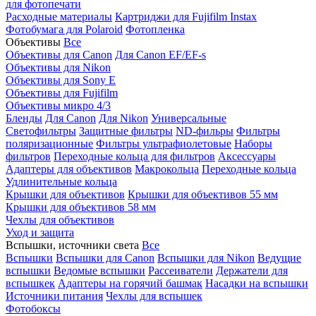
для фотопечати
Расходные материалы
Картриджи для Fujifilm Instax
Фотобумага для Polaroid
Фотопленка
Объективы
Все
Объективы для Canon
Для Canon EF/EF-s
Объективы для Nikon
Объективы для Sony E
Объективы для Fujifilm
Объективы микро 4/3
Бленды
Для Canon
Для Nikon
Универсальные
Светофильтры
Защитные фильтры
ND-фильры
Фильтры
поляризационные
Фильтры ультрафиолетовые
Наборы
фильтров
Переходные кольца для фильтров
Аксессуары
Адаптеры для объективов
Макрокольца
Переходные кольца
Удлинительные кольца
Крышки для объективов
Крышки для объективов 55 мм
Крышки для объективов 58 мм
Чехлы для объективов
Уход и защита
Вспышки, источники света
Все
Вспышки
Вспышки для Canon
Вспышки для Nikon
Ведущие
вспышки
Ведомые вспышки
Рассеиватели
Держатели для
вспышкек
Адаптеры на горячий башмак
Насадки на вспышки
Источники питания
Чехлы для вспышек
Фотобоксы