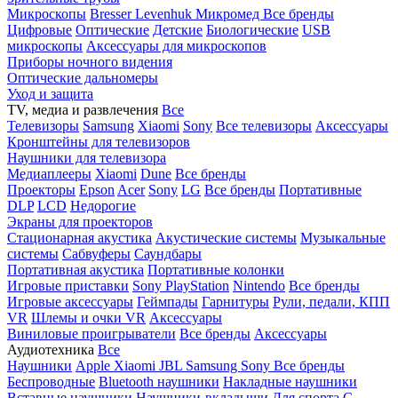
Микроскопы
Bresser
Levenhuk
Микромед
Все бренды
Цифровые
Оптические
Детские
Биологические
USB
микроскопы
Аксессуары для микроскопов
Приборы ночного видения
Оптические дальномеры
Уход и защита
TV, медиа и развлечения
Все
Телевизоры
Samsung
Xiaomi
Sony
Все телевизоры
Аксессуары
Кронштейны для телевизоров
Наушники для телевизора
Медиаплееры
Xiaomi
Dune
Все бренды
Проекторы
Epson
Acer
Sony
LG
Все бренды
Портативные
DLP
LCD
Недорогие
Экраны для проекторов
Стационарная акустика
Акустические системы
Музыкальные
системы
Сабвуферы
Саундбары
Портативная акустика
Портативные колонки
Игровые приставки
Sony PlayStation
Nintendo
Все бренды
Игровые аксессуары
Геймпады
Гарнитуры
Рули, педали, КПП
VR
Шлемы и очки VR
Аксессуары
Виниловые проигрыватели
Все бренды
Аксессуары
Аудиотехника
Все
Наушники
Apple
Xiaomi
JBL
Samsung
Sony
Все бренды
Беспроводные
Bluetooth наушники
Накладные наушники
Вставные наушники
Наушники-вкладыши
Для спорта
С