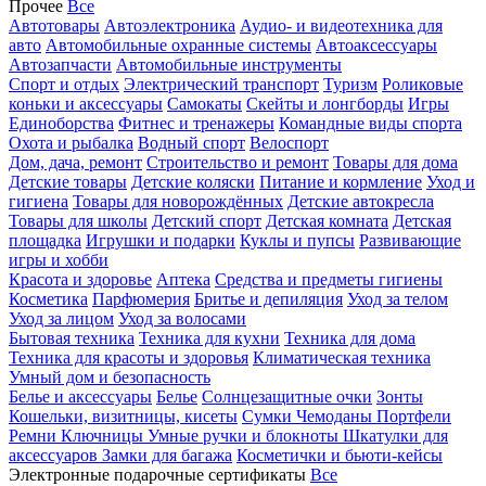
Прочее
Все
Автотовары
Автоэлектроника
Аудио- и видеотехника для
авто
Автомобильные охранные системы
Автоаксессуары
Автозапчасти
Автомобильные инструменты
Спорт и отдых
Электрический транспорт
Туризм
Роликовые
коньки и аксессуары
Самокаты
Скейты и лонгборды
Игры
Единоборства
Фитнес и тренажеры
Командные виды спорта
Охота и рыбалка
Водный спорт
Велоспорт
Дом, дача, ремонт
Строительство и ремонт
Товары для дома
Детские товары
Детские коляски
Питание и кормление
Уход и
гигиена
Товары для новорождённых
Детские автокресла
Товары для школы
Детский спорт
Детская комната
Детская
площадка
Игрушки и подарки
Куклы и пупсы
Развивающие
игры и хобби
Красота и здоровье
Аптека
Средства и предметы гигиены
Косметика
Парфюмерия
Бритье и депиляция
Уход за телом
Уход за лицом
Уход за волосами
Бытовая техника
Техника для кухни
Техника для дома
Техника для красоты и здоровья
Климатическая техника
Умный дом и безопасность
Белье и аксессуары
Белье
Солнцезащитные очки
Зонты
Кошельки, визитницы, кисеты
Сумки
Чемоданы
Портфели
Ремни
Ключницы
Умные ручки и блокноты
Шкатулки для
аксессуаров
Замки для багажа
Косметички и бьюти-кейсы
Электронные подарочные сертификаты
Все