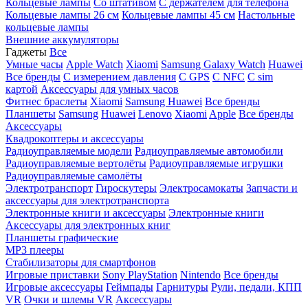
Кольцевые лампы
Со штативом
C держателем для телефона
Кольцевые лампы 26 см
Кольцевые лампы 45 см
Настольные
кольцевые лампы
Внешние аккумуляторы
Гаджеты
Все
Умные часы
Apple Watch
Xiaomi
Samsung Galaxy Watch
Huawei
Все бренды
C измерением давления
C GPS
C NFC
C sim
картой
Аксессуары для умных часов
Фитнес браслеты
Xiaomi
Samsung
Huawei
Все бренды
Планшеты
Samsung
Huawei
Lenovo
Xiaomi
Apple
Все бренды
Аксессуары
Квадрокоптеры и аксессуары
Радиоуправляемые модели
Радиоуправляемые автомобили
Радиоуправляемые вертолёты
Радиоуправляемые игрушки
Радиоуправляемые самолёты
Электротранспорт
Гироскутеры
Электросамокаты
Запчасти и
аксессуары для электротранспорта
Электронные книги и аксессуары
Электронные книги
Аксессуары для электронных книг
Планшеты графические
MP3 плееры
Стабилизаторы для смартфонов
Игровые приставки
Sony PlayStation
Nintendo
Все бренды
Игровые аксессуары
Геймпады
Гарнитуры
Рули, педали, КПП
VR
Очки и шлемы VR
Аксессуары