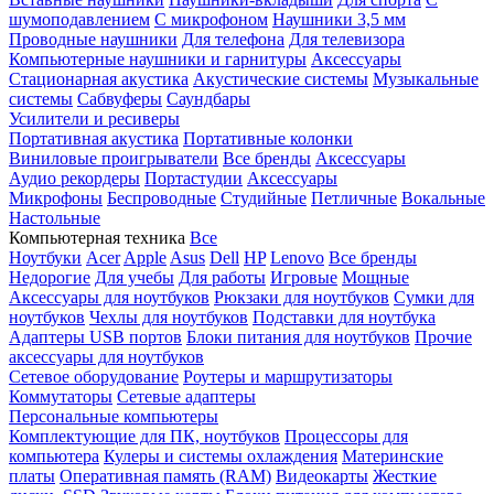
шумоподавлением
С микрофоном
Наушники 3,5 мм
Проводные наушники
Для телефона
Для телевизора
Компьютерные наушники и гарнитуры
Аксессуары
Стационарная акустика
Акустические системы
Музыкальные
системы
Сабвуферы
Саундбары
Усилители и ресиверы
Портативная акустика
Портативные колонки
Виниловые проигрыватели
Все бренды
Аксессуары
Аудио рекордеры
Портастудии
Аксессуары
Микрофоны
Беспроводные
Студийные
Петличные
Вокальные
Настольные
Компьютерная техника
Все
Ноутбуки
Acer
Apple
Asus
Dell
HP
Lenovo
Все бренды
Недорогие
Для учебы
Для работы
Игровые
Мощные
Аксессуары для ноутбуков
Рюкзаки для ноутбуков
Сумки для
ноутбуков
Чехлы для ноутбуков
Подставки для ноутбука
Адаптеры USB портов
Блоки питания для ноутбуков
Прочие
аксессуары для ноутбуков
Сетевое оборудование
Роутеры и маршрутизаторы
Коммутаторы
Сетевые адаптеры
Персональные компьютеры
Комплектующие для ПК, ноутбуков
Процессоры для
компьютера
Кулеры и системы охлаждения
Материнские
платы
Оперативная память (RAM)
Видеокарты
Жесткие