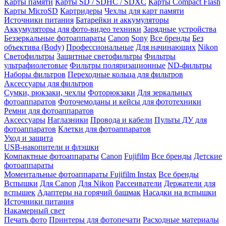
Карты памяти
Карты SD / SDHC / SDXC
Карты Compact Flash
Карты MicroSD
Картридеры
Чехлы для карт памяти
Источники питания
Батарейки и аккумуляторы
Аккумуляторы для фото-видео техники
Зарядные устройства
Беззеркальные фотоаппараты
Canon
Sony
Все бренды
Без
объектива (Body)
Профессиональные
Для начинающих
Nikon
Светофильтры
Защитные светофильтры
Фильтры
ультрафиолетовые
Фильтры поляризационные
ND-фильтры
Наборы фильтров
Переходные кольца для фильтров
Аксессуары для фильтров
Сумки, рюкзаки, чехлы
Фоторюкзаки
Для зеркальных
фотоаппаратов
Фоточемоданы и кейсы для фототехники
Ремни для фотоаппаратов
Аксессуары
Наглазники
Провода и кабели
Пульты ДУ для
фотоаппаратов
Клетки для фотоаппаратов
Уход и защита
USB-накопители и флэшки
Компактные фотоаппараты
Canon
Fujifilm
Все бренды
Детские
фотоаппараты
Моментальные фотоаппараты
Fujifilm Instax
Все бренды
Вспышки
Для Canon
Для Nikon
Рассеиватели
Держатели для
вспышек
Адаптеры на горячий башмак
Насадки на вспышки
Источники питания
Накамерный свет
Печать фото
Принтеры для фотопечати
Расходные материалы