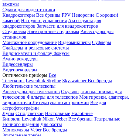
зажимы
Сумки для видеотехники
Квадрокоптеры
Все бренды
FPV
Недорогие
С хорошей
камерой
На пульте управления
Аксессуары для
квадрокоптеров
Запчасти для квадрокоптеров
Стедикамы
Электронные стедикамы
Аксессуары для
стедикамов
Монтажное оборудование
Видеомикшеры
Суфлеры
Слайдеры и рельсовые системы
Видоискатели и фоллоу-фокусы
Аудио рекордеры
Видеосендеры
Видеорекордеры
Оптические приборы
Все
Телескопы
Levenhuk Skyline
Sky-watcher
Все бренды
Любительские телескопы
Аксессуары для телескопов
Окуляры, линзы, призмы для
телескопов
Фильтры для телескопов
Монтировки, адаптеры,
видоискатели
Литература по астрономии
Все для
астрофотографии
Лупы
С подсветкой
Настольные
Налобные
Бинокли
Levenhuk
Nikon
Veber
Все бренды
Театральные
Ночного видения
Для охоты
Монокуляры
Veber
Все бренды
Зрительные трубы