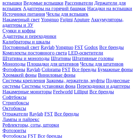
вспышки
Ведомые вспышки
Рассеиватели
Держатели для
вспышек
Адаптеры на горячий башмак
Насадки на вспышки
Источники питания
Чехлы для вспышек
Накамерный свет
Yongnuo
Fujimi
Aputure
Аккумуляторы,
адаптеры и ЗУ
Сумки и кофры
Адаптеры и переходники
Калибраторы и шкалы
Постоянный свет
Raylab
Yongnuo
FST
Godox
Все бренды
Комплекты постоянного света
LED-осветители
Штативы и моноподы
Штативы
Штативные головы
Моноподы
Площадки для штативов
Чехлы для штативов
Фотофоны
Raylab
Colorama
FST
Все бренды
Бумажные фоны
Хромакей фоны
Виниловые фоны
Системы крепления
Зажимы, держатели, муфты
Подвесные
системы
Системы установки фона
Переходники и адаптеры
Накамерные мониторы
Feelworld
Lilliput
Все бренды
Софтбоксы
Стрипбоксы
Октобоксы
Отражатели
Raylab
FST
Все бренды
Лампы и пайрекс
Рефлекторы, соты, шторки
Фотозонты
Фотобоксы
FST
Все бренды