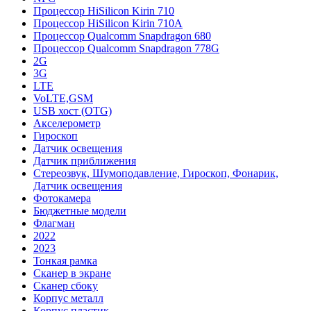
Процессор HiSilicon Kirin 710
Процессор HiSilicon Kirin 710A
Процессор Qualcomm Snapdragon 680
Процессор Qualcomm Snapdragon 778G
2G
3G
LTE
VoLTE,GSM
USB хост (OTG)
Акселерометр
Гироскоп
Датчик освещения
Датчик приближения
Стереозвук, Шумоподавление, Гироскоп, Фонарик,
Датчик освещения
Фотокамера
Бюджетные модели
Флагман
2022
2023
Тонкая рамка
Сканер в экране
Сканер сбоку
Корпус металл
Корпус пластик