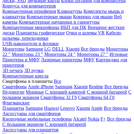
диски, SSD
Звуковые карты
Блоки питания для компьютера
Корпуса для компьютеров
Компьютерная периферия
Клавиатуры
Комплекты мышь и
клавиатура
Компьютерные мыши
Коврики для мыши
Веб
камеры
Компьютерные наушники и гарнитуры
Компьютерные микрофоны
ИБП для ПК
Внешние жесткие
диски
Планшеты графические
Очки и шлемы VR
Кабели,
разъемы, переходники
USB-накопители и флэшки
Мониторы
Samsung
LG
DELL
Xiaomi
Все бренды
Мониторы
22 "
Мониторы 23 "
Мониторы 24 "
Мониторы 27 "
Игровые
Принтеры и МФУ
Лазерные принтеры
МФУ
Картриджи для
принтеров
3D печать
3D ручки
Компьютерные кресла
Смартфоны и планшеты
Все
Смартфоны
Apple iPhone
Samsung
Xiaomi
Realme
Все бренды
Недорогие
Мощные
С хорошей камерой
С мощной батареей
С
большим экраном
Смартфоны 32 Гб
Смартфоны 64 Гб
Флагманские
Планшеты
Samsung
Huawei
Lenovo
Xiaomi
Apple
Все бренды
Аксессуары для смартфонов
Кнопочные мобильные телефоны
Alcatel
Nokia
F+
Все бренды
С большим экраном
С хорошей батареей
Аксессуары для планшетов