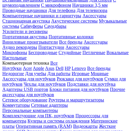
шумоподавлением
С микрофоном
Наушники 3,5 мм
Проводные наушники
Для телефона
Для телевизора
Компьютерные наушники и гарнитуры
Аксессуары
Стационарная акустика
Акустические системы
Музыкальные
системы
Сабвуферы
Саундбары
Усилители и ресиверы
Портативная акустика
Портативные колонки
Виниловые проигрыватели
Все бренды
Аксессуары
Аудио рекордеры
Портастудии
Аксессуары
Микрофоны
Беспроводные
Студийные
Петличные
Вокальные
Настольные
Компьютерная техника
Все
Ноутбуки
Acer
Apple
Asus
Dell
HP
Lenovo
Все бренды
Недорогие
Для учебы
Для работы
Игровые
Мощные
Аксессуары для ноутбуков
Рюкзаки для ноутбуков
Сумки для
ноутбуков
Чехлы для ноутбуков
Подставки для ноутбука
Адаптеры USB портов
Блоки питания для ноутбуков
Прочие
аксессуары для ноутбуков
Сетевое оборудование
Роутеры и маршрутизаторы
Коммутаторы
Сетевые адаптеры
Персональные компьютеры
Комплектующие для ПК, ноутбуков
Процессоры для
компьютера
Кулеры и системы охлаждения
Материнские
платы
Оперативная память (RAM)
Видеокарты
Жесткие