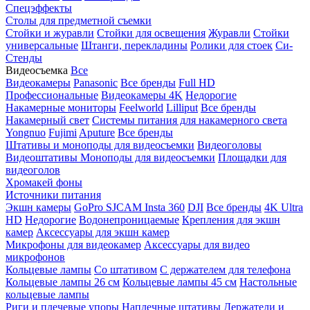
Спецэффекты
Столы для предметной съемки
Стойки и журавли
Стойки для освещения
Журавли
Стойки
универсальные
Штанги, перекладины
Ролики для стоек
Си-
Стенды
Видеосъемка
Все
Видеокамеры
Panasonic
Все бренды
Full HD
Профессиональные
Видеокамеры 4K
Недорогие
Накамерные мониторы
Feelworld
Lilliput
Все бренды
Накамерный свет
Системы питания для накамерного света
Yongnuo
Fujimi
Aputure
Все бренды
Штативы и моноподы для видеосъемки
Видеоголовы
Видеоштативы
Моноподы для видеосъемки
Площадки для
видеоголов
Хромакей фоны
Источники питания
Экшн камеры
GoPro
SJCAM
Insta 360
DJI
Все бренды
4K Ultra
HD
Недорогие
Водонепроницаемые
Крепления для экшн
камер
Аксессуары для экшн камер
Микрофоны для видеокамер
Аксессуары для видео
микрофонов
Кольцевые лампы
Со штативом
C держателем для телефона
Кольцевые лампы 26 см
Кольцевые лампы 45 см
Настольные
кольцевые лампы
Риги и плечевые упоры
Наплечные штативы
Держатели и