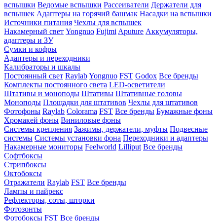
вспышки
Ведомые вспышки
Рассеиватели
Держатели для
вспышек
Адаптеры на горячий башмак
Насадки на вспышки
Источники питания
Чехлы для вспышек
Накамерный свет
Yongnuo
Fujimi
Aputure
Аккумуляторы,
адаптеры и ЗУ
Сумки и кофры
Адаптеры и переходники
Калибраторы и шкалы
Постоянный свет
Raylab
Yongnuo
FST
Godox
Все бренды
Комплекты постоянного света
LED-осветители
Штативы и моноподы
Штативы
Штативные головы
Моноподы
Площадки для штативов
Чехлы для штативов
Фотофоны
Raylab
Colorama
FST
Все бренды
Бумажные фоны
Хромакей фоны
Виниловые фоны
Системы крепления
Зажимы, держатели, муфты
Подвесные
системы
Системы установки фона
Переходники и адаптеры
Накамерные мониторы
Feelworld
Lilliput
Все бренды
Софтбоксы
Стрипбоксы
Октобоксы
Отражатели
Raylab
FST
Все бренды
Лампы и пайрекс
Рефлекторы, соты, шторки
Фотозонты
Фотобоксы
FST
Все бренды