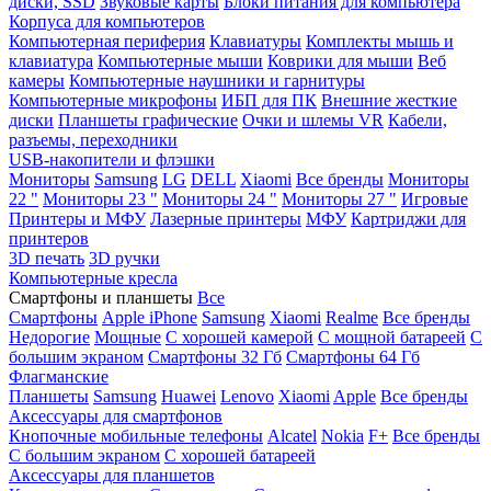
диски, SSD
Звуковые карты
Блоки питания для компьютера
Корпуса для компьютеров
Компьютерная периферия
Клавиатуры
Комплекты мышь и
клавиатура
Компьютерные мыши
Коврики для мыши
Веб
камеры
Компьютерные наушники и гарнитуры
Компьютерные микрофоны
ИБП для ПК
Внешние жесткие
диски
Планшеты графические
Очки и шлемы VR
Кабели,
разъемы, переходники
USB-накопители и флэшки
Мониторы
Samsung
LG
DELL
Xiaomi
Все бренды
Мониторы
22 "
Мониторы 23 "
Мониторы 24 "
Мониторы 27 "
Игровые
Принтеры и МФУ
Лазерные принтеры
МФУ
Картриджи для
принтеров
3D печать
3D ручки
Компьютерные кресла
Смартфоны и планшеты
Все
Смартфоны
Apple iPhone
Samsung
Xiaomi
Realme
Все бренды
Недорогие
Мощные
С хорошей камерой
С мощной батареей
С
большим экраном
Смартфоны 32 Гб
Смартфоны 64 Гб
Флагманские
Планшеты
Samsung
Huawei
Lenovo
Xiaomi
Apple
Все бренды
Аксессуары для смартфонов
Кнопочные мобильные телефоны
Alcatel
Nokia
F+
Все бренды
С большим экраном
С хорошей батареей
Аксессуары для планшетов