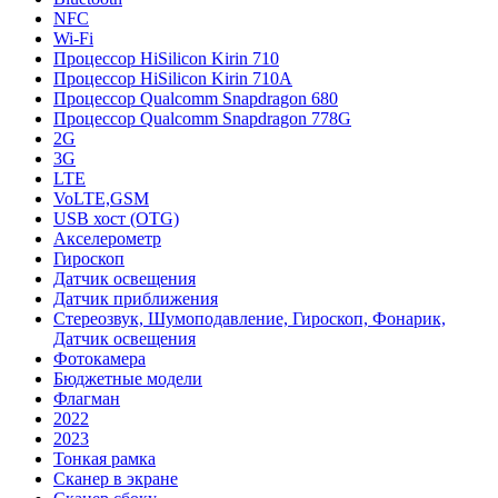
NFC
Wi-Fi
Процессор HiSilicon Kirin 710
Процессор HiSilicon Kirin 710A
Процессор Qualcomm Snapdragon 680
Процессор Qualcomm Snapdragon 778G
2G
3G
LTE
VoLTE,GSM
USB хост (OTG)
Акселерометр
Гироскоп
Датчик освещения
Датчик приближения
Стереозвук, Шумоподавление, Гироскоп, Фонарик,
Датчик освещения
Фотокамера
Бюджетные модели
Флагман
2022
2023
Тонкая рамка
Сканер в экране