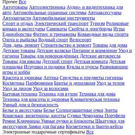
Прочее
Все
Автотовары
Автоэлектроника
Аудио- и видеотехника для
авто
Автомобильные охранные системы
Автоаксессуары
Автозапчасти
Автомобильные инструменты
Спорт и отдых
Электрический транспорт
Туризм
Роликовые
коньки и аксессуары
Самокаты
Скейты и лонгборды
Игры
Единоборства
Фитнес и тренажеры
Командные виды спорта
Охота и рыбалка
Водный спорт
Велоспорт
Дом, дача, ремонт
Строительство и ремонт
Товары для дома
Детские товары
Детские коляски
Питание и кормление
Уход и
гигиена
Товары для новорождённых
Детские автокресла
Товары для школы
Детский спорт
Детская комната
Детская
площадка
Игрушки и подарки
Куклы и пупсы
Развивающие
игры и хобби
Красота и здоровье
Аптека
Средства и предметы гигиены
Косметика
Парфюмерия
Бритье и депиляция
Уход за телом
Уход за лицом
Уход за волосами
Бытовая техника
Техника для кухни
Техника для дома
Техника для красоты и здоровья
Климатическая техника
Умный дом и безопасность
Белье и аксессуары
Белье
Солнцезащитные очки
Зонты
Кошельки, визитницы, кисеты
Сумки
Чемоданы
Портфели
Ремни
Ключницы
Умные ручки и блокноты
Шкатулки для
аксессуаров
Замки для багажа
Косметички и бьюти-кейсы
Электронные подарочные сертификаты
Все