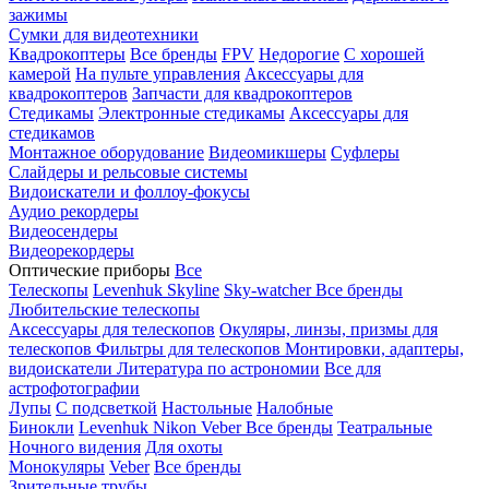
зажимы
Сумки для видеотехники
Квадрокоптеры
Все бренды
FPV
Недорогие
С хорошей
камерой
На пульте управления
Аксессуары для
квадрокоптеров
Запчасти для квадрокоптеров
Стедикамы
Электронные стедикамы
Аксессуары для
стедикамов
Монтажное оборудование
Видеомикшеры
Суфлеры
Слайдеры и рельсовые системы
Видоискатели и фоллоу-фокусы
Аудио рекордеры
Видеосендеры
Видеорекордеры
Оптические приборы
Все
Телескопы
Levenhuk Skyline
Sky-watcher
Все бренды
Любительские телескопы
Аксессуары для телескопов
Окуляры, линзы, призмы для
телескопов
Фильтры для телескопов
Монтировки, адаптеры,
видоискатели
Литература по астрономии
Все для
астрофотографии
Лупы
С подсветкой
Настольные
Налобные
Бинокли
Levenhuk
Nikon
Veber
Все бренды
Театральные
Ночного видения
Для охоты
Монокуляры
Veber
Все бренды
Зрительные трубы