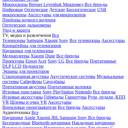
Микроскопы
Bresser
Levenhuk
Микромед
Все бренды
Цифровые
Оптические
Детские
Биологические
USB
микроскопы
Аксессуары для микроскопов
Приборы ночного видения
Оптические дальномеры
Уход и защита
TV, медиа и развлечения
Все
Телевизоры
Samsung
Xiaomi
Sony
Все телевизоры
Аксессуары
Кронштейны для телевизоров
Наушники для телевизора
Медиаплееры
Xiaomi
Dune
Все бренды
Проекторы
Epson
Acer
Sony
LG
Все бренды
Портативные
DLP
LCD
Недорогие
Экраны для проекторов
Стационарная акустика
Акустические системы
Музыкальные
системы
Сабвуферы
Саундбары
Портативная акустика
Портативные колонки
Игровые приставки
Sony PlayStation
Nintendo
Все бренды
Игровые аксессуары
Геймпады
Гарнитуры
Рули, педали, КПП
VR
Шлемы и очки VR
Аксессуары
Виниловые проигрыватели
Все бренды
Аксессуары
Аудиотехника
Все
Наушники
Apple
Xiaomi
JBL
Samsung
Sony
Все бренды
Беспроводные
Bluetooth наушники
Накладные наушники
Вставные наушники
Наушники-вкладыши
Для спорта
С