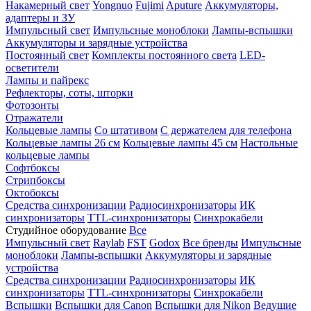
Накамерный свет
Yongnuo
Fujimi
Aputure
Аккумуляторы,
адаптеры и ЗУ
Импульсный свет
Импульсные моноблоки
Лампы-вспышки
Аккумуляторы и зарядные устройства
Постоянный свет
Комплекты постоянного света
LED-
осветители
Лампы и пайрекс
Рефлекторы, соты, шторки
Фотозонты
Отражатели
Кольцевые лампы
Со штативом
С держателем для телефона
Кольцевые лампы 26 см
Кольцевые лампы 45 см
Настольные
кольцевые лампы
Софтбоксы
Стрипбоксы
Октобоксы
Средства синхронизации
Радиосинхронизаторы
ИК
синхронизаторы
TTL-синхронизаторы
Синхрокабели
Студийное оборудование
Все
Импульсный свет
Raylab
FST
Godox
Все бренды
Импульсные
моноблоки
Лампы-вспышки
Аккумуляторы и зарядные
устройства
Средства синхронизации
Радиосинхронизаторы
ИК
синхронизаторы
TTL-синхронизаторы
Синхрокабели
Вспышки
Вспышки для Canon
Вспышки для Nikon
Ведущие