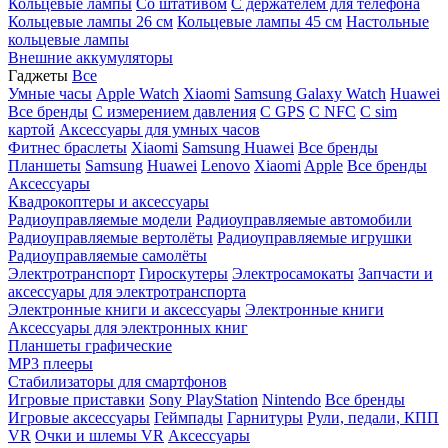
Кольцевые лампы
Со штативом
C держателем для телефона
Кольцевые лампы 26 см
Кольцевые лампы 45 см
Настольные
кольцевые лампы
Внешние аккумуляторы
Гаджеты
Все
Умные часы
Apple Watch
Xiaomi
Samsung Galaxy Watch
Huawei
Все бренды
C измерением давления
C GPS
C NFC
C sim
картой
Аксессуары для умных часов
Фитнес браслеты
Xiaomi
Samsung
Huawei
Все бренды
Планшеты
Samsung
Huawei
Lenovo
Xiaomi
Apple
Все бренды
Аксессуары
Квадрокоптеры и аксессуары
Радиоуправляемые модели
Радиоуправляемые автомобили
Радиоуправляемые вертолёты
Радиоуправляемые игрушки
Радиоуправляемые самолёты
Электротранспорт
Гироскутеры
Электросамокаты
Запчасти и
аксессуары для электротранспорта
Электронные книги и аксессуары
Электронные книги
Аксессуары для электронных книг
Планшеты графические
MP3 плееры
Стабилизаторы для смартфонов
Игровые приставки
Sony PlayStation
Nintendo
Все бренды
Игровые аксессуары
Геймпады
Гарнитуры
Рули, педали, КПП
VR
Очки и шлемы VR
Аксессуары