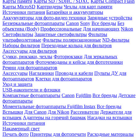
Карты памяти
Карты SD / SDHC / SDXC
Карты Compact Flash
Карты MicroSD
Картридеры
Чехлы для карт памяти
Источники питания
Батарейки и аккумуляторы
Аккумуляторы для фото-видео техники
Зарядные устройства
Беззеркальные фотоаппараты
Canon
Sony
Все бренды
Без
объектива (Body)
Профессиональные
Для начинающих
Nikon
Светофильтры
Защитные светофильтры
Фильтры
ультрафиолетовые
Фильтры поляризационные
ND-фильтры
Наборы фильтров
Переходные кольца для фильтров
Аксессуары для фильтров
Сумки, рюкзаки, чехлы
Фоторюкзаки
Для зеркальных
фотоаппаратов
Фоточемоданы и кейсы для фототехники
Ремни для фотоаппаратов
Аксессуары
Наглазники
Провода и кабели
Пульты ДУ для
фотоаппаратов
Клетки для фотоаппаратов
Уход и защита
USB-накопители и флэшки
Компактные фотоаппараты
Canon
Fujifilm
Все бренды
Детские
фотоаппараты
Моментальные фотоаппараты
Fujifilm Instax
Все бренды
Вспышки
Для Canon
Для Nikon
Рассеиватели
Держатели для
вспышек
Адаптеры на горячий башмак
Насадки на вспышки
Источники питания
Накамерный свет
Печать фото
Принтеры для фотопечати
Расходные материалы