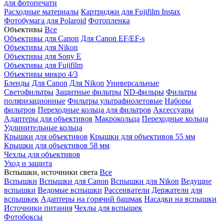
для фотопечати
Расходные материалы
Картриджи для Fujifilm Instax
Фотобумага для Polaroid
Фотопленка
Объективы
Все
Объективы для Canon
Для Canon EF/EF-s
Объективы для Nikon
Объективы для Sony E
Объективы для Fujifilm
Объективы микро 4/3
Бленды
Для Canon
Для Nikon
Универсальные
Светофильтры
Защитные фильтры
ND-фильры
Фильтры
поляризационные
Фильтры ультрафиолетовые
Наборы
фильтров
Переходные кольца для фильтров
Аксессуары
Адаптеры для объективов
Макрокольца
Переходные кольца
Удлинительные кольца
Крышки для объективов
Крышки для объективов 55 мм
Крышки для объективов 58 мм
Чехлы для объективов
Уход и защита
Вспышки, источники света
Все
Вспышки
Вспышки для Canon
Вспышки для Nikon
Ведущие
вспышки
Ведомые вспышки
Рассеиватели
Держатели для
вспышкек
Адаптеры на горячий башмак
Насадки на вспышки
Источники питания
Чехлы для вспышек
Фотобоксы