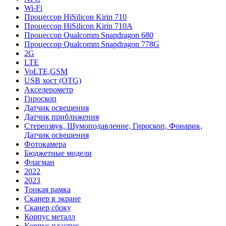
Wi-Fi
Процессор HiSilicon Kirin 710
Процессор HiSilicon Kirin 710A
Процессор Qualcomm Snapdragon 680
Процессор Qualcomm Snapdragon 778G
2G
LTE
VoLTE,GSM
USB хост (OTG)
Акселерометр
Гироскоп
Датчик освещения
Датчик приближения
Стереозвук, Шумоподавление, Гироскоп, Фонарик,
Датчик освещения
Фотокамера
Бюджетные модели
Флагман
2022
2023
Тонкая рамка
Сканер в экране
Сканер сбоку
Корпус металл
Корпус пластик