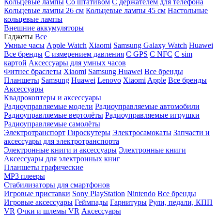
Кольцевые лампы
Со штативом
C держателем для телефона
Кольцевые лампы 26 см
Кольцевые лампы 45 см
Настольные
кольцевые лампы
Внешние аккумуляторы
Гаджеты
Все
Умные часы
Apple Watch
Xiaomi
Samsung Galaxy Watch
Huawei
Все бренды
C измерением давления
C GPS
C NFC
C sim
картой
Аксессуары для умных часов
Фитнес браслеты
Xiaomi
Samsung
Huawei
Все бренды
Планшеты
Samsung
Huawei
Lenovo
Xiaomi
Apple
Все бренды
Аксессуары
Квадрокоптеры и аксессуары
Радиоуправляемые модели
Радиоуправляемые автомобили
Радиоуправляемые вертолёты
Радиоуправляемые игрушки
Радиоуправляемые самолёты
Электротранспорт
Гироскутеры
Электросамокаты
Запчасти и
аксессуары для электротранспорта
Электронные книги и аксессуары
Электронные книги
Аксессуары для электронных книг
Планшеты графические
MP3 плееры
Стабилизаторы для смартфонов
Игровые приставки
Sony PlayStation
Nintendo
Все бренды
Игровые аксессуары
Геймпады
Гарнитуры
Рули, педали, КПП
VR
Очки и шлемы VR
Аксессуары