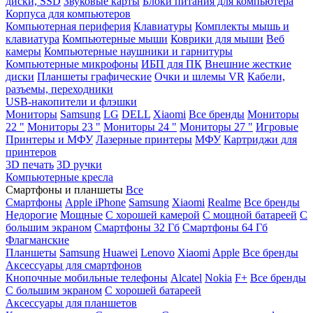
диски, SSD
Звуковые карты
Блоки питания для компьютера
Корпуса для компьютеров
Компьютерная периферия
Клавиатуры
Комплекты мышь и
клавиатура
Компьютерные мыши
Коврики для мыши
Веб
камеры
Компьютерные наушники и гарнитуры
Компьютерные микрофоны
ИБП для ПК
Внешние жесткие
диски
Планшеты графические
Очки и шлемы VR
Кабели,
разъемы, переходники
USB-накопители и флэшки
Мониторы
Samsung
LG
DELL
Xiaomi
Все бренды
Мониторы
22 "
Мониторы 23 "
Мониторы 24 "
Мониторы 27 "
Игровые
Принтеры и МФУ
Лазерные принтеры
МФУ
Картриджи для
принтеров
3D печать
3D ручки
Компьютерные кресла
Смартфоны и планшеты
Все
Смартфоны
Apple iPhone
Samsung
Xiaomi
Realme
Все бренды
Недорогие
Мощные
С хорошей камерой
С мощной батареей
С
большим экраном
Смартфоны 32 Гб
Смартфоны 64 Гб
Флагманские
Планшеты
Samsung
Huawei
Lenovo
Xiaomi
Apple
Все бренды
Аксессуары для смартфонов
Кнопочные мобильные телефоны
Alcatel
Nokia
F+
Все бренды
С большим экраном
С хорошей батареей
Аксессуары для планшетов