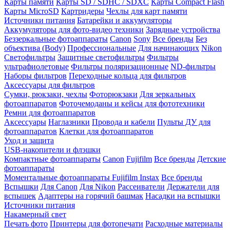
Карты памяти
Карты SD / SDHC / SDXC
Карты Compact Flash
Карты MicroSD
Картридеры
Чехлы для карт памяти
Источники питания
Батарейки и аккумуляторы
Аккумуляторы для фото-видео техники
Зарядные устройства
Беззеркальные фотоаппараты
Canon
Sony
Все бренды
Без
объектива (Body)
Профессиональные
Для начинающих
Nikon
Светофильтры
Защитные светофильтры
Фильтры
ультрафиолетовые
Фильтры поляризационные
ND-фильтры
Наборы фильтров
Переходные кольца для фильтров
Аксессуары для фильтров
Сумки, рюкзаки, чехлы
Фоторюкзаки
Для зеркальных
фотоаппаратов
Фоточемоданы и кейсы для фототехники
Ремни для фотоаппаратов
Аксессуары
Наглазники
Провода и кабели
Пульты ДУ для
фотоаппаратов
Клетки для фотоаппаратов
Уход и защита
USB-накопители и флэшки
Компактные фотоаппараты
Canon
Fujifilm
Все бренды
Детские
фотоаппараты
Моментальные фотоаппараты
Fujifilm Instax
Все бренды
Вспышки
Для Canon
Для Nikon
Рассеиватели
Держатели для
вспышек
Адаптеры на горячий башмак
Насадки на вспышки
Источники питания
Накамерный свет
Печать фото
Принтеры для фотопечати
Расходные материалы