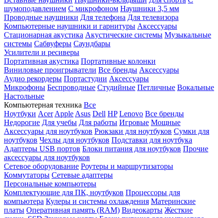
шумоподавлением
С микрофоном
Наушники 3,5 мм
Проводные наушники
Для телефона
Для телевизора
Компьютерные наушники и гарнитуры
Аксессуары
Стационарная акустика
Акустические системы
Музыкальные
системы
Сабвуферы
Саундбары
Усилители и ресиверы
Портативная акустика
Портативные колонки
Виниловые проигрыватели
Все бренды
Аксессуары
Аудио рекордеры
Портастудии
Аксессуары
Микрофоны
Беспроводные
Студийные
Петличные
Вокальные
Настольные
Компьютерная техника
Все
Ноутбуки
Acer
Apple
Asus
Dell
HP
Lenovo
Все бренды
Недорогие
Для учебы
Для работы
Игровые
Мощные
Аксессуары для ноутбуков
Рюкзаки для ноутбуков
Сумки для
ноутбуков
Чехлы для ноутбуков
Подставки для ноутбука
Адаптеры USB портов
Блоки питания для ноутбуков
Прочие
аксессуары для ноутбуков
Сетевое оборудование
Роутеры и маршрутизаторы
Коммутаторы
Сетевые адаптеры
Персональные компьютеры
Комплектующие для ПК, ноутбуков
Процессоры для
компьютера
Кулеры и системы охлаждения
Материнские
платы
Оперативная память (RAM)
Видеокарты
Жесткие