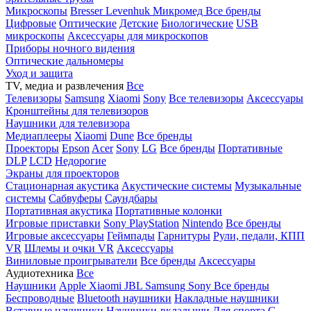
Микроскопы
Bresser
Levenhuk
Микромед
Все бренды
Цифровые
Оптические
Детские
Биологические
USB
микроскопы
Аксессуары для микроскопов
Приборы ночного видения
Оптические дальномеры
Уход и защита
TV, медиа и развлечения
Все
Телевизоры
Samsung
Xiaomi
Sony
Все телевизоры
Аксессуары
Кронштейны для телевизоров
Наушники для телевизора
Медиаплееры
Xiaomi
Dune
Все бренды
Проекторы
Epson
Acer
Sony
LG
Все бренды
Портативные
DLP
LCD
Недорогие
Экраны для проекторов
Стационарная акустика
Акустические системы
Музыкальные
системы
Сабвуферы
Саундбары
Портативная акустика
Портативные колонки
Игровые приставки
Sony PlayStation
Nintendo
Все бренды
Игровые аксессуары
Геймпады
Гарнитуры
Рули, педали, КПП
VR
Шлемы и очки VR
Аксессуары
Виниловые проигрыватели
Все бренды
Аксессуары
Аудиотехника
Все
Наушники
Apple
Xiaomi
JBL
Samsung
Sony
Все бренды
Беспроводные
Bluetooth наушники
Накладные наушники
Вставные наушники
Наушники-вкладыши
Для спорта
С