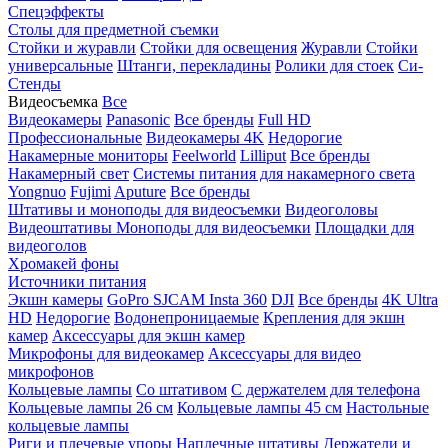
Спецэффекты
Столы для предметной съемки
Стойки и журавли
Стойки для освещения
Журавли
Стойки
универсальные
Штанги, перекладины
Ролики для стоек
Си-
Стенды
Видеосъемка
Все
Видеокамеры
Panasonic
Все бренды
Full HD
Профессиональные
Видеокамеры 4K
Недорогие
Накамерные мониторы
Feelworld
Lilliput
Все бренды
Накамерный свет
Системы питания для накамерного света
Yongnuo
Fujimi
Aputure
Все бренды
Штативы и моноподы для видеосъемки
Видеоголовы
Видеоштативы
Моноподы для видеосъемки
Площадки для
видеоголов
Хромакей фоны
Источники питания
Экшн камеры
GoPro
SJCAM
Insta 360
DJI
Все бренды
4K Ultra
HD
Недорогие
Водонепроницаемые
Крепления для экшн
камер
Аксессуары для экшн камер
Микрофоны для видеокамер
Аксессуары для видео
микрофонов
Кольцевые лампы
Со штативом
C держателем для телефона
Кольцевые лампы 26 см
Кольцевые лампы 45 см
Настольные
кольцевые лампы
Риги и плечевые упоры
Наплечные штативы
Держатели и