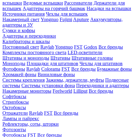
вспышки
Ведомые вспышки
Рассеиватели
Держатели для
вспышек
Адаптеры на горячий башмак
Насадки на вспышки
Источники питания
Чехлы для вспышек
Накамерный свет
Yongnuo
Fujimi
Aputure
Аккумуляторы,
адаптеры и ЗУ
Сумки и кофры
Адаптеры и переходники
Калибраторы и шкалы
Постоянный свет
Raylab
Yongnuo
FST
Godox
Все бренды
Комплекты постоянного света
LED-осветители
Штативы и моноподы
Штативы
Штативные головы
Моноподы
Площадки для штативов
Чехлы для штативов
Фотофоны
Raylab
Colorama
FST
Все бренды
Бумажные фоны
Хромакей фоны
Виниловые фоны
Системы крепления
Зажимы, держатели, муфты
Подвесные
системы
Системы установки фона
Переходники и адаптеры
Накамерные мониторы
Feelworld
Lilliput
Все бренды
Софтбоксы
Стрипбоксы
Октобоксы
Отражатели
Raylab
FST
Все бренды
Лампы и пайрекс
Рефлекторы, соты, шторки
Фотозонты
Фотобоксы
FST
Все бренды