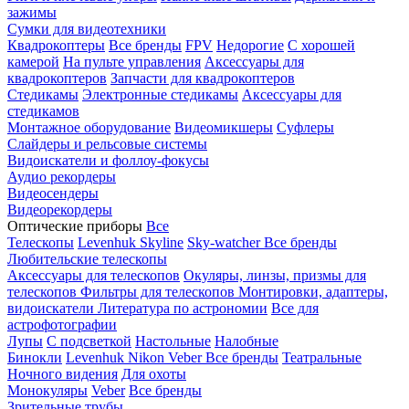
зажимы
Сумки для видеотехники
Квадрокоптеры
Все бренды
FPV
Недорогие
С хорошей
камерой
На пульте управления
Аксессуары для
квадрокоптеров
Запчасти для квадрокоптеров
Стедикамы
Электронные стедикамы
Аксессуары для
стедикамов
Монтажное оборудование
Видеомикшеры
Суфлеры
Слайдеры и рельсовые системы
Видоискатели и фоллоу-фокусы
Аудио рекордеры
Видеосендеры
Видеорекордеры
Оптические приборы
Все
Телескопы
Levenhuk Skyline
Sky-watcher
Все бренды
Любительские телескопы
Аксессуары для телескопов
Окуляры, линзы, призмы для
телескопов
Фильтры для телескопов
Монтировки, адаптеры,
видоискатели
Литература по астрономии
Все для
астрофотографии
Лупы
С подсветкой
Настольные
Налобные
Бинокли
Levenhuk
Nikon
Veber
Все бренды
Театральные
Ночного видения
Для охоты
Монокуляры
Veber
Все бренды
Зрительные трубы