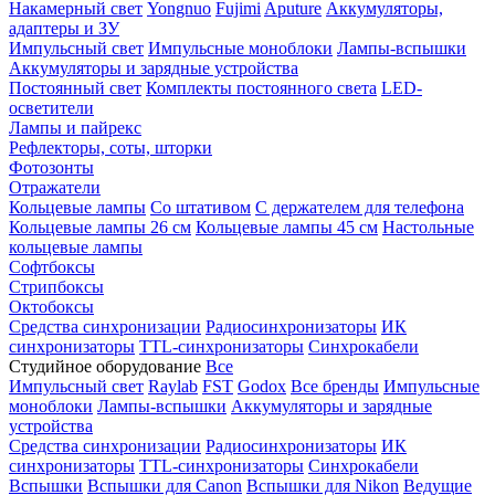
Накамерный свет
Yongnuo
Fujimi
Aputure
Аккумуляторы,
адаптеры и ЗУ
Импульсный свет
Импульсные моноблоки
Лампы-вспышки
Аккумуляторы и зарядные устройства
Постоянный свет
Комплекты постоянного света
LED-
осветители
Лампы и пайрекс
Рефлекторы, соты, шторки
Фотозонты
Отражатели
Кольцевые лампы
Со штативом
С держателем для телефона
Кольцевые лампы 26 см
Кольцевые лампы 45 см
Настольные
кольцевые лампы
Софтбоксы
Стрипбоксы
Октобоксы
Средства синхронизации
Радиосинхронизаторы
ИК
синхронизаторы
TTL-синхронизаторы
Синхрокабели
Студийное оборудование
Все
Импульсный свет
Raylab
FST
Godox
Все бренды
Импульсные
моноблоки
Лампы-вспышки
Аккумуляторы и зарядные
устройства
Средства синхронизации
Радиосинхронизаторы
ИК
синхронизаторы
TTL-синхронизаторы
Синхрокабели
Вспышки
Вспышки для Canon
Вспышки для Nikon
Ведущие