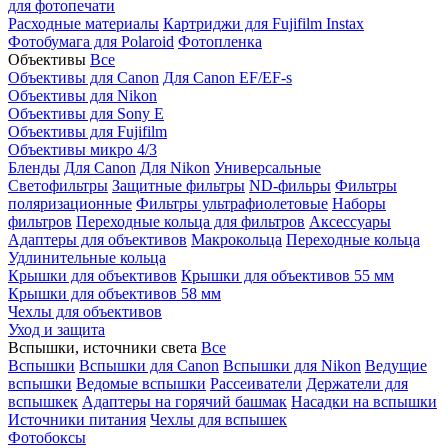
для фотопечати
Расходные материалы
Картриджи для Fujifilm Instax
Фотобумага для Polaroid
Фотопленка
Объективы
Все
Объективы для Canon
Для Canon EF/EF-s
Объективы для Nikon
Объективы для Sony E
Объективы для Fujifilm
Объективы микро 4/3
Бленды
Для Canon
Для Nikon
Универсальные
Светофильтры
Защитные фильтры
ND-фильры
Фильтры
поляризационные
Фильтры ультрафиолетовые
Наборы
фильтров
Переходные кольца для фильтров
Аксессуары
Адаптеры для объективов
Макрокольца
Переходные кольца
Удлинительные кольца
Крышки для объективов
Крышки для объективов 55 мм
Крышки для объективов 58 мм
Чехлы для объективов
Уход и защита
Вспышки, источники света
Все
Вспышки
Вспышки для Canon
Вспышки для Nikon
Ведущие
вспышки
Ведомые вспышки
Рассеиватели
Держатели для
вспышкек
Адаптеры на горячий башмак
Насадки на вспышки
Источники питания
Чехлы для вспышек
Фотобоксы