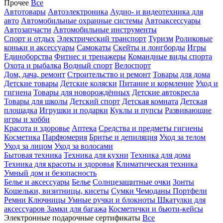
Прочее
Все
Автотовары
Автоэлектроника
Аудио- и видеотехника для
авто
Автомобильные охранные системы
Автоаксессуары
Автозапчасти
Автомобильные инструменты
Спорт и отдых
Электрический транспорт
Туризм
Роликовые
коньки и аксессуары
Самокаты
Скейты и лонгборды
Игры
Единоборства
Фитнес и тренажеры
Командные виды спорта
Охота и рыбалка
Водный спорт
Велоспорт
Дом, дача, ремонт
Строительство и ремонт
Товары для дома
Детские товары
Детские коляски
Питание и кормление
Уход и
гигиена
Товары для новорождённых
Детские автокресла
Товары для школы
Детский спорт
Детская комната
Детская
площадка
Игрушки и подарки
Куклы и пупсы
Развивающие
игры и хобби
Красота и здоровье
Аптека
Средства и предметы гигиены
Косметика
Парфюмерия
Бритье и депиляция
Уход за телом
Уход за лицом
Уход за волосами
Бытовая техника
Техника для кухни
Техника для дома
Техника для красоты и здоровья
Климатическая техника
Умный дом и безопасность
Белье и аксессуары
Белье
Солнцезащитные очки
Зонты
Кошельки, визитницы, кисеты
Сумки
Чемоданы
Портфели
Ремни
Ключницы
Умные ручки и блокноты
Шкатулки для
аксессуаров
Замки для багажа
Косметички и бьюти-кейсы
Электронные подарочные сертификаты
Все