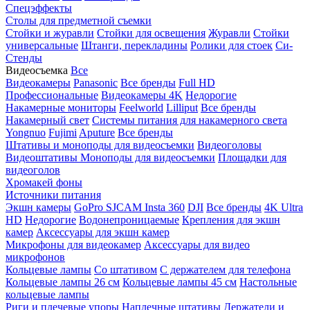
Спецэффекты
Столы для предметной съемки
Стойки и журавли
Стойки для освещения
Журавли
Стойки
универсальные
Штанги, перекладины
Ролики для стоек
Си-
Стенды
Видеосъемка
Все
Видеокамеры
Panasonic
Все бренды
Full HD
Профессиональные
Видеокамеры 4K
Недорогие
Накамерные мониторы
Feelworld
Lilliput
Все бренды
Накамерный свет
Системы питания для накамерного света
Yongnuo
Fujimi
Aputure
Все бренды
Штативы и моноподы для видеосъемки
Видеоголовы
Видеоштативы
Моноподы для видеосъемки
Площадки для
видеоголов
Хромакей фоны
Источники питания
Экшн камеры
GoPro
SJCAM
Insta 360
DJI
Все бренды
4K Ultra
HD
Недорогие
Водонепроницаемые
Крепления для экшн
камер
Аксессуары для экшн камер
Микрофоны для видеокамер
Аксессуары для видео
микрофонов
Кольцевые лампы
Со штативом
C держателем для телефона
Кольцевые лампы 26 см
Кольцевые лампы 45 см
Настольные
кольцевые лампы
Риги и плечевые упоры
Наплечные штативы
Держатели и