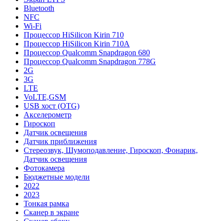
Bluetooth
NFC
Wi-Fi
Процессор HiSilicon Kirin 710
Процессор HiSilicon Kirin 710A
Процессор Qualcomm Snapdragon 680
Процессор Qualcomm Snapdragon 778G
2G
3G
LTE
VoLTE,GSM
USB хост (OTG)
Акселерометр
Гироскоп
Датчик освещения
Датчик приближения
Стереозвук, Шумоподавление, Гироскоп, Фонарик,
Датчик освещения
Фотокамера
Бюджетные модели
2022
2023
Тонкая рамка
Сканер в экране