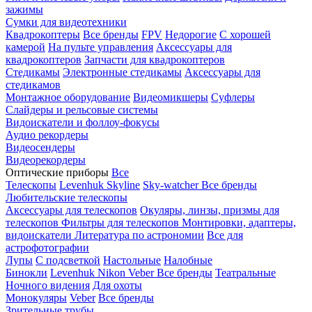
зажимы
Сумки для видеотехники
Квадрокоптеры
Все бренды
FPV
Недорогие
С хорошей
камерой
На пульте управления
Аксессуары для
квадрокоптеров
Запчасти для квадрокоптеров
Стедикамы
Электронные стедикамы
Аксессуары для
стедикамов
Монтажное оборудование
Видеомикшеры
Суфлеры
Слайдеры и рельсовые системы
Видоискатели и фоллоу-фокусы
Аудио рекордеры
Видеосендеры
Видеорекордеры
Оптические приборы
Все
Телескопы
Levenhuk Skyline
Sky-watcher
Все бренды
Любительские телескопы
Аксессуары для телескопов
Окуляры, линзы, призмы для
телескопов
Фильтры для телескопов
Монтировки, адаптеры,
видоискатели
Литература по астрономии
Все для
астрофотографии
Лупы
С подсветкой
Настольные
Налобные
Бинокли
Levenhuk
Nikon
Veber
Все бренды
Театральные
Ночного видения
Для охоты
Монокуляры
Veber
Все бренды
Зрительные трубы