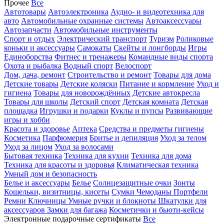
Прочее
Все
Автотовары
Автоэлектроника
Аудио- и видеотехника для
авто
Автомобильные охранные системы
Автоаксессуары
Автозапчасти
Автомобильные инструменты
Спорт и отдых
Электрический транспорт
Туризм
Роликовые
коньки и аксессуары
Самокаты
Скейты и лонгборды
Игры
Единоборства
Фитнес и тренажеры
Командные виды спорта
Охота и рыбалка
Водный спорт
Велоспорт
Дом, дача, ремонт
Строительство и ремонт
Товары для дома
Детские товары
Детские коляски
Питание и кормление
Уход и
гигиена
Товары для новорождённых
Детские автокресла
Товары для школы
Детский спорт
Детская комната
Детская
площадка
Игрушки и подарки
Куклы и пупсы
Развивающие
игры и хобби
Красота и здоровье
Аптека
Средства и предметы гигиены
Косметика
Парфюмерия
Бритье и депиляция
Уход за телом
Уход за лицом
Уход за волосами
Бытовая техника
Техника для кухни
Техника для дома
Техника для красоты и здоровья
Климатическая техника
Умный дом и безопасность
Белье и аксессуары
Белье
Солнцезащитные очки
Зонты
Кошельки, визитницы, кисеты
Сумки
Чемоданы
Портфели
Ремни
Ключницы
Умные ручки и блокноты
Шкатулки для
аксессуаров
Замки для багажа
Косметички и бьюти-кейсы
Электронные подарочные сертификаты
Все