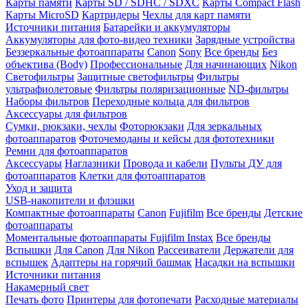
Карты памяти
Карты SD / SDHC / SDXC
Карты Compact Flash
Карты MicroSD
Картридеры
Чехлы для карт памяти
Источники питания
Батарейки и аккумуляторы
Аккумуляторы для фото-видео техники
Зарядные устройства
Беззеркальные фотоаппараты
Canon
Sony
Все бренды
Без
объектива (Body)
Профессиональные
Для начинающих
Nikon
Светофильтры
Защитные светофильтры
Фильтры
ультрафиолетовые
Фильтры поляризационные
ND-фильтры
Наборы фильтров
Переходные кольца для фильтров
Аксессуары для фильтров
Сумки, рюкзаки, чехлы
Фоторюкзаки
Для зеркальных
фотоаппаратов
Фоточемоданы и кейсы для фототехники
Ремни для фотоаппаратов
Аксессуары
Наглазники
Провода и кабели
Пульты ДУ для
фотоаппаратов
Клетки для фотоаппаратов
Уход и защита
USB-накопители и флэшки
Компактные фотоаппараты
Canon
Fujifilm
Все бренды
Детские
фотоаппараты
Моментальные фотоаппараты
Fujifilm Instax
Все бренды
Вспышки
Для Canon
Для Nikon
Рассеиватели
Держатели для
вспышек
Адаптеры на горячий башмак
Насадки на вспышки
Источники питания
Накамерный свет
Печать фото
Принтеры для фотопечати
Расходные материалы