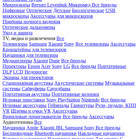
Микроскопы
Bresser
Levenhuk
Микромед
Все бренды
Цифровые
Оптические
Детские
Биологические
USB
микроскопы
Аксессуары для микроскопов
Приборы ночного видения
Оптические дальномеры
Уход и защита
TV, медиа и развлечения
Все
Телевизоры
Samsung
Xiaomi
Sony
Все телевизоры
Аксессуары
Кронштейны для телевизоров
Наушники для телевизора
Медиаплееры
Xiaomi
Dune
Все бренды
Проекторы
Epson
Acer
Sony
LG
Все бренды
Портативные
DLP
LCD
Недорогие
Экраны для проекторов
Стационарная акустика
Акустические системы
Музыкальные
системы
Сабвуферы
Саундбары
Портативная акустика
Портативные колонки
Игровые приставки
Sony PlayStation
Nintendo
Все бренды
Игровые аксессуары
Геймпады
Гарнитуры
Рули, педали, КПП
VR
Шлемы и очки VR
Аксессуары
Виниловые проигрыватели
Все бренды
Аксессуары
Аудиотехника
Все
Наушники
Apple
Xiaomi
JBL
Samsung
Sony
Все бренды
Беспроводные
Bluetooth наушники
Накладные наушники
Вставные наушники
Наушники-вкладыши
Для спорта
С