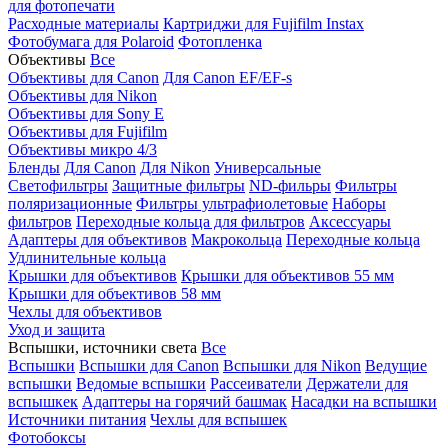
для фотопечати
Расходные материалы
Картриджи для Fujifilm Instax
Фотобумага для Polaroid
Фотопленка
Объективы
Все
Объективы для Canon
Для Canon EF/EF-s
Объективы для Nikon
Объективы для Sony E
Объективы для Fujifilm
Объективы микро 4/3
Бленды
Для Canon
Для Nikon
Универсальные
Светофильтры
Защитные фильтры
ND-фильры
Фильтры
поляризационные
Фильтры ультрафиолетовые
Наборы
фильтров
Переходные кольца для фильтров
Аксессуары
Адаптеры для объективов
Макрокольца
Переходные кольца
Удлинительные кольца
Крышки для объективов
Крышки для объективов 55 мм
Крышки для объективов 58 мм
Чехлы для объективов
Уход и защита
Вспышки, источники света
Все
Вспышки
Вспышки для Canon
Вспышки для Nikon
Ведущие
вспышки
Ведомые вспышки
Рассеиватели
Держатели для
вспышкек
Адаптеры на горячий башмак
Насадки на вспышки
Источники питания
Чехлы для вспышек
Фотобоксы