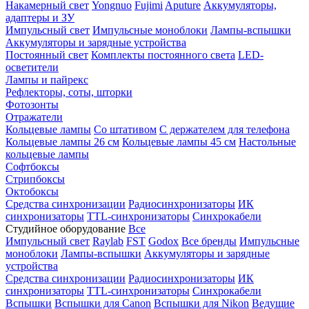
Накамерный свет
Yongnuo
Fujimi
Aputure
Аккумуляторы,
адаптеры и ЗУ
Импульсный свет
Импульсные моноблоки
Лампы-вспышки
Аккумуляторы и зарядные устройства
Постоянный свет
Комплекты постоянного света
LED-
осветители
Лампы и пайрекс
Рефлекторы, соты, шторки
Фотозонты
Отражатели
Кольцевые лампы
Со штативом
С держателем для телефона
Кольцевые лампы 26 см
Кольцевые лампы 45 см
Настольные
кольцевые лампы
Софтбоксы
Стрипбоксы
Октобоксы
Средства синхронизации
Радиосинхронизаторы
ИК
синхронизаторы
TTL-синхронизаторы
Синхрокабели
Студийное оборудование
Все
Импульсный свет
Raylab
FST
Godox
Все бренды
Импульсные
моноблоки
Лампы-вспышки
Аккумуляторы и зарядные
устройства
Средства синхронизации
Радиосинхронизаторы
ИК
синхронизаторы
TTL-синхронизаторы
Синхрокабели
Вспышки
Вспышки для Canon
Вспышки для Nikon
Ведущие