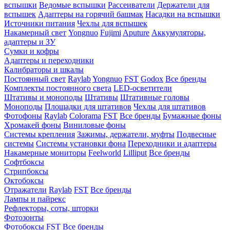
вспышки
Ведомые вспышки
Рассеиватели
Держатели для
вспышек
Адаптеры на горячий башмак
Насадки на вспышки
Источники питания
Чехлы для вспышек
Накамерный свет
Yongnuo
Fujimi
Aputure
Аккумуляторы,
адаптеры и ЗУ
Сумки и кофры
Адаптеры и переходники
Калибраторы и шкалы
Постоянный свет
Raylab
Yongnuo
FST
Godox
Все бренды
Комплекты постоянного света
LED-осветители
Штативы и моноподы
Штативы
Штативные головы
Моноподы
Площадки для штативов
Чехлы для штативов
Фотофоны
Raylab
Colorama
FST
Все бренды
Бумажные фоны
Хромакей фоны
Виниловые фоны
Системы крепления
Зажимы, держатели, муфты
Подвесные
системы
Системы установки фона
Переходники и адаптеры
Накамерные мониторы
Feelworld
Lilliput
Все бренды
Софтбоксы
Стрипбоксы
Октобоксы
Отражатели
Raylab
FST
Все бренды
Лампы и пайрекс
Рефлекторы, соты, шторки
Фотозонты
Фотобоксы
FST
Все бренды