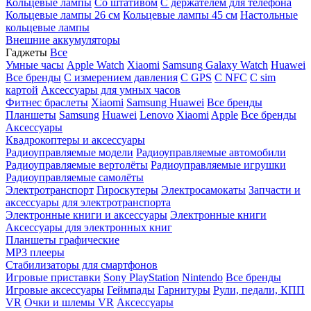
Кольцевые лампы
Со штативом
C держателем для телефона
Кольцевые лампы 26 см
Кольцевые лампы 45 см
Настольные
кольцевые лампы
Внешние аккумуляторы
Гаджеты
Все
Умные часы
Apple Watch
Xiaomi
Samsung Galaxy Watch
Huawei
Все бренды
C измерением давления
C GPS
C NFC
C sim
картой
Аксессуары для умных часов
Фитнес браслеты
Xiaomi
Samsung
Huawei
Все бренды
Планшеты
Samsung
Huawei
Lenovo
Xiaomi
Apple
Все бренды
Аксессуары
Квадрокоптеры и аксессуары
Радиоуправляемые модели
Радиоуправляемые автомобили
Радиоуправляемые вертолёты
Радиоуправляемые игрушки
Радиоуправляемые самолёты
Электротранспорт
Гироскутеры
Электросамокаты
Запчасти и
аксессуары для электротранспорта
Электронные книги и аксессуары
Электронные книги
Аксессуары для электронных книг
Планшеты графические
MP3 плееры
Стабилизаторы для смартфонов
Игровые приставки
Sony PlayStation
Nintendo
Все бренды
Игровые аксессуары
Геймпады
Гарнитуры
Рули, педали, КПП
VR
Очки и шлемы VR
Аксессуары