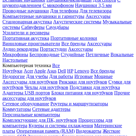
шумоподавлением
С микрофоном
Наушники 3,5 мм
Проводные наушники
Для телефона
Для телевизора
Компьютерные наушники и гарнитуры
Аксессуары
Стационарная акустика
Акустические системы
Музыкальные
системы
Сабвуферы
Саундбары
Усилители и ресиверы
Портативная акустика
Портативные колонки
Виниловые проигрыватели
Все бренды
Аксессуары
Аудио рекордеры
Портастудии
Аксессуары
Микрофоны
Беспроводные
Студийные
Петличные
Вокальные
Настольные
Компьютерная техника
Все
Ноутбуки
Acer
Apple
Asus
Dell
HP
Lenovo
Все бренды
Недорогие
Для учебы
Для работы
Игровые
Мощные
Аксессуары для ноутбуков
Рюкзаки для ноутбуков
Сумки для
ноутбуков
Чехлы для ноутбуков
Подставки для ноутбука
Адаптеры USB портов
Блоки питания для ноутбуков
Прочие
аксессуары для ноутбуков
Сетевое оборудование
Роутеры и маршрутизаторы
Коммутаторы
Сетевые адаптеры
Персональные компьютеры
Комплектующие для ПК, ноутбуков
Процессоры для
компьютера
Кулеры и системы охлаждения
Материнские
платы
Оперативная память (RAM)
Видеокарты
Жесткие