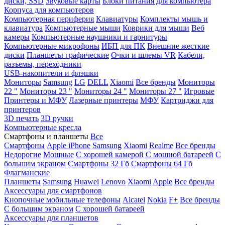
диски, SSD
Звуковые карты
Блоки питания для компьютера
Корпуса для компьютеров
Компьютерная периферия
Клавиатуры
Комплекты мышь и
клавиатура
Компьютерные мыши
Коврики для мыши
Веб
камеры
Компьютерные наушники и гарнитуры
Компьютерные микрофоны
ИБП для ПК
Внешние жесткие
диски
Планшеты графические
Очки и шлемы VR
Кабели,
разъемы, переходники
USB-накопители и флэшки
Мониторы
Samsung
LG
DELL
Xiaomi
Все бренды
Мониторы
22 "
Мониторы 23 "
Мониторы 24 "
Мониторы 27 "
Игровые
Принтеры и МФУ
Лазерные принтеры
МФУ
Картриджи для
принтеров
3D печать
3D ручки
Компьютерные кресла
Смартфоны и планшеты
Все
Смартфоны
Apple iPhone
Samsung
Xiaomi
Realme
Все бренды
Недорогие
Мощные
С хорошей камерой
С мощной батареей
С
большим экраном
Смартфоны 32 Гб
Смартфоны 64 Гб
Флагманские
Планшеты
Samsung
Huawei
Lenovo
Xiaomi
Apple
Все бренды
Аксессуары для смартфонов
Кнопочные мобильные телефоны
Alcatel
Nokia
F+
Все бренды
С большим экраном
С хорошей батареей
Аксессуары для планшетов