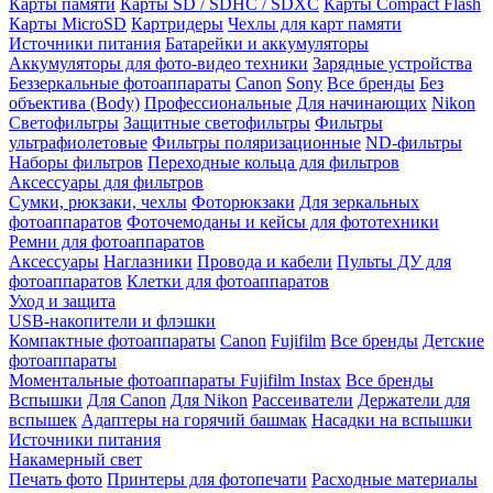
Карты памяти
Карты SD / SDHC / SDXC
Карты Compact Flash
Карты MicroSD
Картридеры
Чехлы для карт памяти
Источники питания
Батарейки и аккумуляторы
Аккумуляторы для фото-видео техники
Зарядные устройства
Беззеркальные фотоаппараты
Canon
Sony
Все бренды
Без
объектива (Body)
Профессиональные
Для начинающих
Nikon
Светофильтры
Защитные светофильтры
Фильтры
ультрафиолетовые
Фильтры поляризационные
ND-фильтры
Наборы фильтров
Переходные кольца для фильтров
Аксессуары для фильтров
Сумки, рюкзаки, чехлы
Фоторюкзаки
Для зеркальных
фотоаппаратов
Фоточемоданы и кейсы для фототехники
Ремни для фотоаппаратов
Аксессуары
Наглазники
Провода и кабели
Пульты ДУ для
фотоаппаратов
Клетки для фотоаппаратов
Уход и защита
USB-накопители и флэшки
Компактные фотоаппараты
Canon
Fujifilm
Все бренды
Детские
фотоаппараты
Моментальные фотоаппараты
Fujifilm Instax
Все бренды
Вспышки
Для Canon
Для Nikon
Рассеиватели
Держатели для
вспышек
Адаптеры на горячий башмак
Насадки на вспышки
Источники питания
Накамерный свет
Печать фото
Принтеры для фотопечати
Расходные материалы