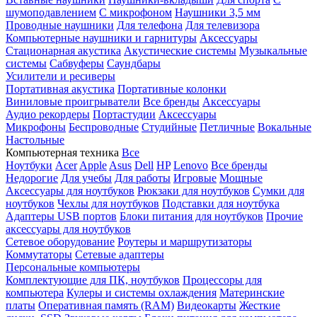
шумоподавлением
С микрофоном
Наушники 3,5 мм
Проводные наушники
Для телефона
Для телевизора
Компьютерные наушники и гарнитуры
Аксессуары
Стационарная акустика
Акустические системы
Музыкальные
системы
Сабвуферы
Саундбары
Усилители и ресиверы
Портативная акустика
Портативные колонки
Виниловые проигрыватели
Все бренды
Аксессуары
Аудио рекордеры
Портастудии
Аксессуары
Микрофоны
Беспроводные
Студийные
Петличные
Вокальные
Настольные
Компьютерная техника
Все
Ноутбуки
Acer
Apple
Asus
Dell
HP
Lenovo
Все бренды
Недорогие
Для учебы
Для работы
Игровые
Мощные
Аксессуары для ноутбуков
Рюкзаки для ноутбуков
Сумки для
ноутбуков
Чехлы для ноутбуков
Подставки для ноутбука
Адаптеры USB портов
Блоки питания для ноутбуков
Прочие
аксессуары для ноутбуков
Сетевое оборудование
Роутеры и маршрутизаторы
Коммутаторы
Сетевые адаптеры
Персональные компьютеры
Комплектующие для ПК, ноутбуков
Процессоры для
компьютера
Кулеры и системы охлаждения
Материнские
платы
Оперативная память (RAM)
Видеокарты
Жесткие