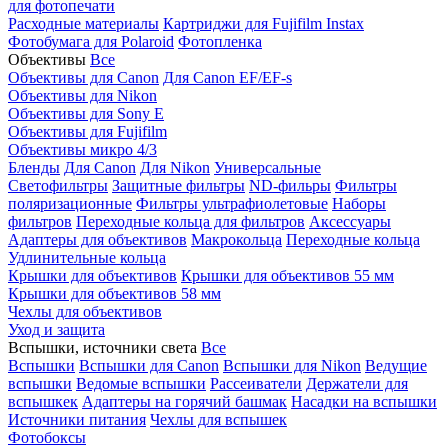
для фотопечати
Расходные материалы
Картриджи для Fujifilm Instax
Фотобумага для Polaroid
Фотопленка
Объективы
Все
Объективы для Canon
Для Canon EF/EF-s
Объективы для Nikon
Объективы для Sony E
Объективы для Fujifilm
Объективы микро 4/3
Бленды
Для Canon
Для Nikon
Универсальные
Светофильтры
Защитные фильтры
ND-фильры
Фильтры
поляризационные
Фильтры ультрафиолетовые
Наборы
фильтров
Переходные кольца для фильтров
Аксессуары
Адаптеры для объективов
Макрокольца
Переходные кольца
Удлинительные кольца
Крышки для объективов
Крышки для объективов 55 мм
Крышки для объективов 58 мм
Чехлы для объективов
Уход и защита
Вспышки, источники света
Все
Вспышки
Вспышки для Canon
Вспышки для Nikon
Ведущие
вспышки
Ведомые вспышки
Рассеиватели
Держатели для
вспышкек
Адаптеры на горячий башмак
Насадки на вспышки
Источники питания
Чехлы для вспышек
Фотобоксы