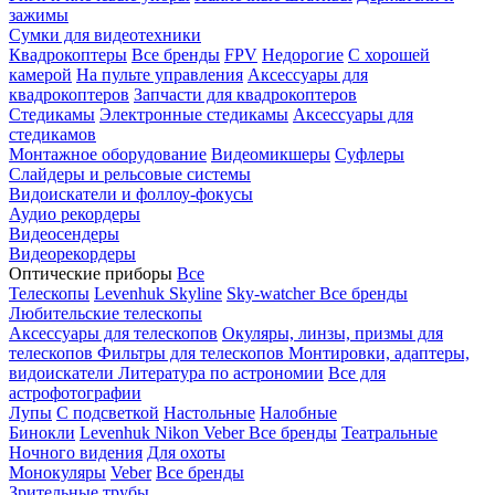
зажимы
Сумки для видеотехники
Квадрокоптеры
Все бренды
FPV
Недорогие
С хорошей
камерой
На пульте управления
Аксессуары для
квадрокоптеров
Запчасти для квадрокоптеров
Стедикамы
Электронные стедикамы
Аксессуары для
стедикамов
Монтажное оборудование
Видеомикшеры
Суфлеры
Слайдеры и рельсовые системы
Видоискатели и фоллоу-фокусы
Аудио рекордеры
Видеосендеры
Видеорекордеры
Оптические приборы
Все
Телескопы
Levenhuk Skyline
Sky-watcher
Все бренды
Любительские телескопы
Аксессуары для телескопов
Окуляры, линзы, призмы для
телескопов
Фильтры для телескопов
Монтировки, адаптеры,
видоискатели
Литература по астрономии
Все для
астрофотографии
Лупы
С подсветкой
Настольные
Налобные
Бинокли
Levenhuk
Nikon
Veber
Все бренды
Театральные
Ночного видения
Для охоты
Монокуляры
Veber
Все бренды
Зрительные трубы