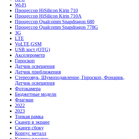
Wi-Fi
Процессор HiSilicon Kirin 710
Процессор HiSilicon Kirin 710A
Процессор Qualcomm Snapdragon 680
Процессор Qualcomm Snapdragon 778G
3G
LTE
VoLTE,GSM
USB хост (OTG)
Акселерометр
Гироскоп
Датчик освещения
Датчик приближения
Стереозвук, Шумоподавление, Гироскоп, Фонарик,
Датчик освещения
Фотокамера
Бюджетные модели
Флагман
2022
2023
Тонкая рамка
Сканер в экране
Сканер сбоку
Корпус металл
Корпус пластик