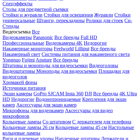
Спецэффекты
Столы для предметной съемки
Стойки и журавли
Стойки для освещения
Журавли
Стойки
универсальные
Штанги, перекладины
Ролики для стоек
Си-
Стенды
Видеосъемка
Все
Видеокамеры
Panasonic
Все бренды
Full HD
Профессиональные
Видеокамеры 4K
Недорогие
Накамерные мониторы
Feelworld
Lilliput
Все бренды
Накамерный свет
Системы питания для накамерного света
Yongnuo
Fujimi
Aputure
Все бренды
Штативы и моноподы для видеосъемки
Видеоголовы
Видеоштативы
Моноподы для видеосъемки
Площадки для
видеоголов
Хромакей фоны
Источники питания
Экшн камеры
GoPro
SJCAM
Insta 360
DJI
Все бренды
4K Ultra
HD
Недорогие
Водонепроницаемые
Крепления для экшн
камер
Аксессуары для экшн камер
Микрофоны для видеокамер
Аксессуары для видео
микрофонов
Кольцевые лампы
Со штативом
C держателем для телефона
Кольцевые лампы 26 см
Кольцевые лампы 45 см
Настольные
кольцевые лампы
Риги и плечевые упоры
Наплечные штативы
Держатели и