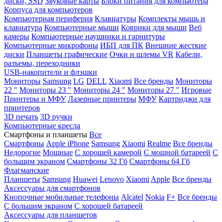
диски, SSD
Звуковые карты
Блоки питания для компьютера
Корпуса для компьютеров
Компьютерная периферия
Клавиатуры
Комплекты мышь и
клавиатура
Компьютерные мыши
Коврики для мыши
Веб
камеры
Компьютерные наушники и гарнитуры
Компьютерные микрофоны
ИБП для ПК
Внешние жесткие
диски
Планшеты графические
Очки и шлемы VR
Кабели,
разъемы, переходники
USB-накопители и флэшки
Мониторы
Samsung
LG
DELL
Xiaomi
Все бренды
Мониторы
22 "
Мониторы 23 "
Мониторы 24 "
Мониторы 27 "
Игровые
Принтеры и МФУ
Лазерные принтеры
МФУ
Картриджи для
принтеров
3D печать
3D ручки
Компьютерные кресла
Смартфоны и планшеты
Все
Смартфоны
Apple iPhone
Samsung
Xiaomi
Realme
Все бренды
Недорогие
Мощные
С хорошей камерой
С мощной батареей
С
большим экраном
Смартфоны 32 Гб
Смартфоны 64 Гб
Флагманские
Планшеты
Samsung
Huawei
Lenovo
Xiaomi
Apple
Все бренды
Аксессуары для смартфонов
Кнопочные мобильные телефоны
Alcatel
Nokia
F+
Все бренды
С большим экраном
С хорошей батареей
Аксессуары для планшетов