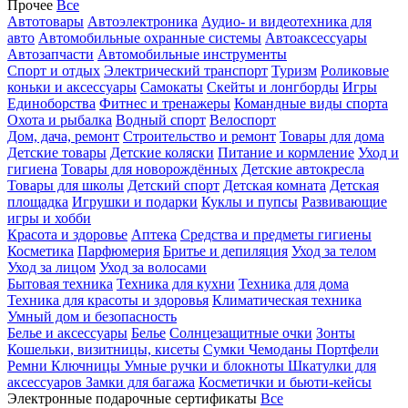
Прочее
Все
Автотовары
Автоэлектроника
Аудио- и видеотехника для
авто
Автомобильные охранные системы
Автоаксессуары
Автозапчасти
Автомобильные инструменты
Спорт и отдых
Электрический транспорт
Туризм
Роликовые
коньки и аксессуары
Самокаты
Скейты и лонгборды
Игры
Единоборства
Фитнес и тренажеры
Командные виды спорта
Охота и рыбалка
Водный спорт
Велоспорт
Дом, дача, ремонт
Строительство и ремонт
Товары для дома
Детские товары
Детские коляски
Питание и кормление
Уход и
гигиена
Товары для новорождённых
Детские автокресла
Товары для школы
Детский спорт
Детская комната
Детская
площадка
Игрушки и подарки
Куклы и пупсы
Развивающие
игры и хобби
Красота и здоровье
Аптека
Средства и предметы гигиены
Косметика
Парфюмерия
Бритье и депиляция
Уход за телом
Уход за лицом
Уход за волосами
Бытовая техника
Техника для кухни
Техника для дома
Техника для красоты и здоровья
Климатическая техника
Умный дом и безопасность
Белье и аксессуары
Белье
Солнцезащитные очки
Зонты
Кошельки, визитницы, кисеты
Сумки
Чемоданы
Портфели
Ремни
Ключницы
Умные ручки и блокноты
Шкатулки для
аксессуаров
Замки для багажа
Косметички и бьюти-кейсы
Электронные подарочные сертификаты
Все