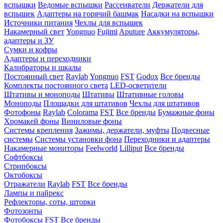
вспышки
Ведомые вспышки
Рассеиватели
Держатели для
вспышек
Адаптеры на горячий башмак
Насадки на вспышки
Источники питания
Чехлы для вспышек
Накамерный свет
Yongnuo
Fujimi
Aputure
Аккумуляторы,
адаптеры и ЗУ
Сумки и кофры
Адаптеры и переходники
Калибраторы и шкалы
Постоянный свет
Raylab
Yongnuo
FST
Godox
Все бренды
Комплекты постоянного света
LED-осветители
Штативы и моноподы
Штативы
Штативные головы
Моноподы
Площадки для штативов
Чехлы для штативов
Фотофоны
Raylab
Colorama
FST
Все бренды
Бумажные фоны
Хромакей фоны
Виниловые фоны
Системы крепления
Зажимы, держатели, муфты
Подвесные
системы
Системы установки фона
Переходники и адаптеры
Накамерные мониторы
Feelworld
Lilliput
Все бренды
Софтбоксы
Стрипбоксы
Октобоксы
Отражатели
Raylab
FST
Все бренды
Лампы и пайрекс
Рефлекторы, соты, шторки
Фотозонты
Фотобоксы
FST
Все бренды