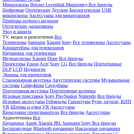
Микроскопы
Bresser
Levenhuk
Микромед
Все бренды
Цифровые
Оптические
Детские
Биологические
USB
микроскопы
Аксессуары для микроскопов
Приборы ночного видения
Оптические дальномеры
Уход и защита
TV, медиа и развлечения
Все
Телевизоры
Samsung
Xiaomi
Sony
Все телевизоры
Аксессуары
Кронштейны для телевизоров
Наушники для телевизора
Медиаплееры
Xiaomi
Dune
Все бренды
Проекторы
Epson
Acer
Sony
LG
Все бренды
Портативные
DLP
LCD
Недорогие
Экраны для проекторов
Стационарная акустика
Акустические системы
Музыкальные
системы
Сабвуферы
Саундбары
Портативная акустика
Портативные колонки
Игровые приставки
Sony PlayStation
Nintendo
Все бренды
Игровые аксессуары
Геймпады
Гарнитуры
Рули, педали, КПП
VR
Шлемы и очки VR
Аксессуары
Виниловые проигрыватели
Все бренды
Аксессуары
Аудиотехника
Все
Наушники
Apple
Xiaomi
JBL
Samsung
Sony
Все бренды
Беспроводные
Bluetooth наушники
Накладные наушники
Вставные наушники
Наушники-вкладыши
Для спорта
С