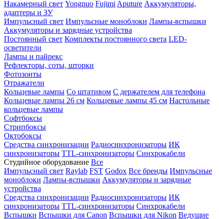
Накамерный свет
Yongnuo
Fujimi
Aputure
Аккумуляторы,
адаптеры и ЗУ
Импульсный свет
Импульсные моноблоки
Лампы-вспышки
Аккумуляторы и зарядные устройства
Постоянный свет
Комплекты постоянного света
LED-
осветители
Лампы и пайрекс
Рефлекторы, соты, шторки
Фотозонты
Отражатели
Кольцевые лампы
Со штативом
С держателем для телефона
Кольцевые лампы 26 см
Кольцевые лампы 45 см
Настольные
кольцевые лампы
Софтбоксы
Стрипбоксы
Октобоксы
Средства синхронизации
Радиосинхронизаторы
ИК
синхронизаторы
TTL-синхронизаторы
Синхрокабели
Студийное оборудование
Все
Импульсный свет
Raylab
FST
Godox
Все бренды
Импульсные
моноблоки
Лампы-вспышки
Аккумуляторы и зарядные
устройства
Средства синхронизации
Радиосинхронизаторы
ИК
синхронизаторы
TTL-синхронизаторы
Синхрокабели
Вспышки
Вспышки для Canon
Вспышки для Nikon
Ведущие