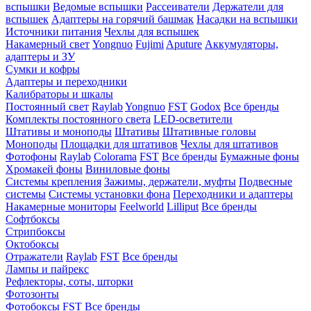
вспышки
Ведомые вспышки
Рассеиватели
Держатели для
вспышек
Адаптеры на горячий башмак
Насадки на вспышки
Источники питания
Чехлы для вспышек
Накамерный свет
Yongnuo
Fujimi
Aputure
Аккумуляторы,
адаптеры и ЗУ
Сумки и кофры
Адаптеры и переходники
Калибраторы и шкалы
Постоянный свет
Raylab
Yongnuo
FST
Godox
Все бренды
Комплекты постоянного света
LED-осветители
Штативы и моноподы
Штативы
Штативные головы
Моноподы
Площадки для штативов
Чехлы для штативов
Фотофоны
Raylab
Colorama
FST
Все бренды
Бумажные фоны
Хромакей фоны
Виниловые фоны
Системы крепления
Зажимы, держатели, муфты
Подвесные
системы
Системы установки фона
Переходники и адаптеры
Накамерные мониторы
Feelworld
Lilliput
Все бренды
Софтбоксы
Стрипбоксы
Октобоксы
Отражатели
Raylab
FST
Все бренды
Лампы и пайрекс
Рефлекторы, соты, шторки
Фотозонты
Фотобоксы
FST
Все бренды