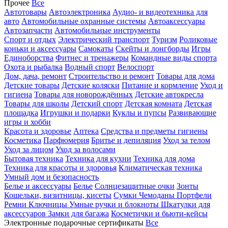
Прочее
Все
Автотовары
Автоэлектроника
Аудио- и видеотехника для
авто
Автомобильные охранные системы
Автоаксессуары
Автозапчасти
Автомобильные инструменты
Спорт и отдых
Электрический транспорт
Туризм
Роликовые
коньки и аксессуары
Самокаты
Скейты и лонгборды
Игры
Единоборства
Фитнес и тренажеры
Командные виды спорта
Охота и рыбалка
Водный спорт
Велоспорт
Дом, дача, ремонт
Строительство и ремонт
Товары для дома
Детские товары
Детские коляски
Питание и кормление
Уход и
гигиена
Товары для новорождённых
Детские автокресла
Товары для школы
Детский спорт
Детская комната
Детская
площадка
Игрушки и подарки
Куклы и пупсы
Развивающие
игры и хобби
Красота и здоровье
Аптека
Средства и предметы гигиены
Косметика
Парфюмерия
Бритье и депиляция
Уход за телом
Уход за лицом
Уход за волосами
Бытовая техника
Техника для кухни
Техника для дома
Техника для красоты и здоровья
Климатическая техника
Умный дом и безопасность
Белье и аксессуары
Белье
Солнцезащитные очки
Зонты
Кошельки, визитницы, кисеты
Сумки
Чемоданы
Портфели
Ремни
Ключницы
Умные ручки и блокноты
Шкатулки для
аксессуаров
Замки для багажа
Косметички и бьюти-кейсы
Электронные подарочные сертификаты
Все