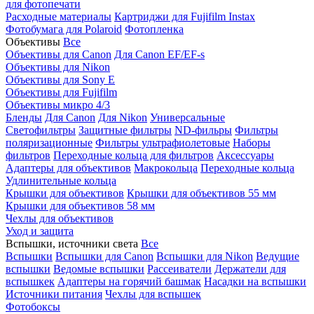
для фотопечати
Расходные материалы
Картриджи для Fujifilm Instax
Фотобумага для Polaroid
Фотопленка
Объективы
Все
Объективы для Canon
Для Canon EF/EF-s
Объективы для Nikon
Объективы для Sony E
Объективы для Fujifilm
Объективы микро 4/3
Бленды
Для Canon
Для Nikon
Универсальные
Светофильтры
Защитные фильтры
ND-фильры
Фильтры
поляризационные
Фильтры ультрафиолетовые
Наборы
фильтров
Переходные кольца для фильтров
Аксессуары
Адаптеры для объективов
Макрокольца
Переходные кольца
Удлинительные кольца
Крышки для объективов
Крышки для объективов 55 мм
Крышки для объективов 58 мм
Чехлы для объективов
Уход и защита
Вспышки, источники света
Все
Вспышки
Вспышки для Canon
Вспышки для Nikon
Ведущие
вспышки
Ведомые вспышки
Рассеиватели
Держатели для
вспышкек
Адаптеры на горячий башмак
Насадки на вспышки
Источники питания
Чехлы для вспышек
Фотобоксы