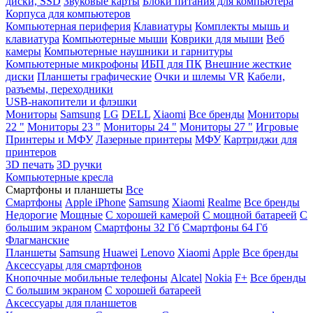
диски, SSD
Звуковые карты
Блоки питания для компьютера
Корпуса для компьютеров
Компьютерная периферия
Клавиатуры
Комплекты мышь и
клавиатура
Компьютерные мыши
Коврики для мыши
Веб
камеры
Компьютерные наушники и гарнитуры
Компьютерные микрофоны
ИБП для ПК
Внешние жесткие
диски
Планшеты графические
Очки и шлемы VR
Кабели,
разъемы, переходники
USB-накопители и флэшки
Мониторы
Samsung
LG
DELL
Xiaomi
Все бренды
Мониторы
22 "
Мониторы 23 "
Мониторы 24 "
Мониторы 27 "
Игровые
Принтеры и МФУ
Лазерные принтеры
МФУ
Картриджи для
принтеров
3D печать
3D ручки
Компьютерные кресла
Смартфоны и планшеты
Все
Смартфоны
Apple iPhone
Samsung
Xiaomi
Realme
Все бренды
Недорогие
Мощные
С хорошей камерой
С мощной батареей
С
большим экраном
Смартфоны 32 Гб
Смартфоны 64 Гб
Флагманские
Планшеты
Samsung
Huawei
Lenovo
Xiaomi
Apple
Все бренды
Аксессуары для смартфонов
Кнопочные мобильные телефоны
Alcatel
Nokia
F+
Все бренды
С большим экраном
С хорошей батареей
Аксессуары для планшетов