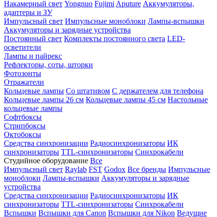
Накамерный свет
Yongnuo
Fujimi
Aputure
Аккумуляторы,
адаптеры и ЗУ
Импульсный свет
Импульсные моноблоки
Лампы-вспышки
Аккумуляторы и зарядные устройства
Постоянный свет
Комплекты постоянного света
LED-
осветители
Лампы и пайрекс
Рефлекторы, соты, шторки
Фотозонты
Отражатели
Кольцевые лампы
Со штативом
С держателем для телефона
Кольцевые лампы 26 см
Кольцевые лампы 45 см
Настольные
кольцевые лампы
Софтбоксы
Стрипбоксы
Октобоксы
Средства синхронизации
Радиосинхронизаторы
ИК
синхронизаторы
TTL-синхронизаторы
Синхрокабели
Студийное оборудование
Все
Импульсный свет
Raylab
FST
Godox
Все бренды
Импульсные
моноблоки
Лампы-вспышки
Аккумуляторы и зарядные
устройства
Средства синхронизации
Радиосинхронизаторы
ИК
синхронизаторы
TTL-синхронизаторы
Синхрокабели
Вспышки
Вспышки для Canon
Вспышки для Nikon
Ведущие