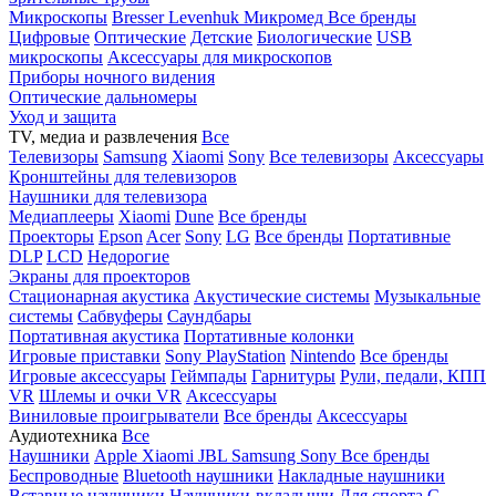
Микроскопы
Bresser
Levenhuk
Микромед
Все бренды
Цифровые
Оптические
Детские
Биологические
USB
микроскопы
Аксессуары для микроскопов
Приборы ночного видения
Оптические дальномеры
Уход и защита
TV, медиа и развлечения
Все
Телевизоры
Samsung
Xiaomi
Sony
Все телевизоры
Аксессуары
Кронштейны для телевизоров
Наушники для телевизора
Медиаплееры
Xiaomi
Dune
Все бренды
Проекторы
Epson
Acer
Sony
LG
Все бренды
Портативные
DLP
LCD
Недорогие
Экраны для проекторов
Стационарная акустика
Акустические системы
Музыкальные
системы
Сабвуферы
Саундбары
Портативная акустика
Портативные колонки
Игровые приставки
Sony PlayStation
Nintendo
Все бренды
Игровые аксессуары
Геймпады
Гарнитуры
Рули, педали, КПП
VR
Шлемы и очки VR
Аксессуары
Виниловые проигрыватели
Все бренды
Аксессуары
Аудиотехника
Все
Наушники
Apple
Xiaomi
JBL
Samsung
Sony
Все бренды
Беспроводные
Bluetooth наушники
Накладные наушники
Вставные наушники
Наушники-вкладыши
Для спорта
С