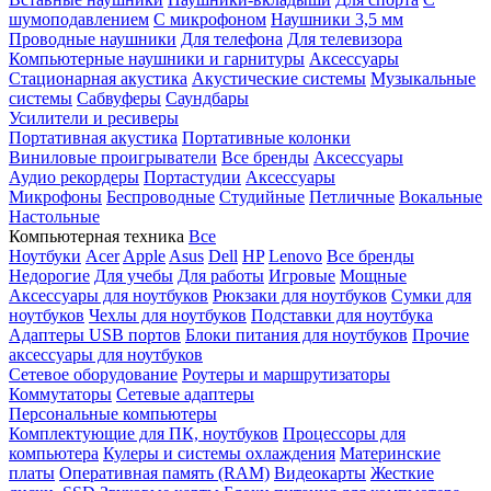
шумоподавлением
С микрофоном
Наушники 3,5 мм
Проводные наушники
Для телефона
Для телевизора
Компьютерные наушники и гарнитуры
Аксессуары
Стационарная акустика
Акустические системы
Музыкальные
системы
Сабвуферы
Саундбары
Усилители и ресиверы
Портативная акустика
Портативные колонки
Виниловые проигрыватели
Все бренды
Аксессуары
Аудио рекордеры
Портастудии
Аксессуары
Микрофоны
Беспроводные
Студийные
Петличные
Вокальные
Настольные
Компьютерная техника
Все
Ноутбуки
Acer
Apple
Asus
Dell
HP
Lenovo
Все бренды
Недорогие
Для учебы
Для работы
Игровые
Мощные
Аксессуары для ноутбуков
Рюкзаки для ноутбуков
Сумки для
ноутбуков
Чехлы для ноутбуков
Подставки для ноутбука
Адаптеры USB портов
Блоки питания для ноутбуков
Прочие
аксессуары для ноутбуков
Сетевое оборудование
Роутеры и маршрутизаторы
Коммутаторы
Сетевые адаптеры
Персональные компьютеры
Комплектующие для ПК, ноутбуков
Процессоры для
компьютера
Кулеры и системы охлаждения
Материнские
платы
Оперативная память (RAM)
Видеокарты
Жесткие