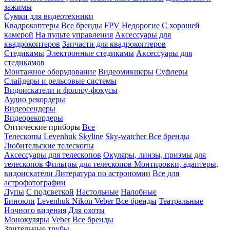
зажимы
Сумки для видеотехники
Квадрокоптеры
Все бренды
FPV
Недорогие
С хорошей
камерой
На пульте управления
Аксессуары для
квадрокоптеров
Запчасти для квадрокоптеров
Стедикамы
Электронные стедикамы
Аксессуары для
стедикамов
Монтажное оборудование
Видеомикшеры
Суфлеры
Слайдеры и рельсовые системы
Видоискатели и фоллоу-фокусы
Аудио рекордеры
Видеосендеры
Видеорекордеры
Оптические приборы
Все
Телескопы
Levenhuk Skyline
Sky-watcher
Все бренды
Любительские телескопы
Аксессуары для телескопов
Окуляры, линзы, призмы для
телескопов
Фильтры для телескопов
Монтировки, адаптеры,
видоискатели
Литература по астрономии
Все для
астрофотографии
Лупы
С подсветкой
Настольные
Налобные
Бинокли
Levenhuk
Nikon
Veber
Все бренды
Театральные
Ночного видения
Для охоты
Монокуляры
Veber
Все бренды
Зрительные трубы