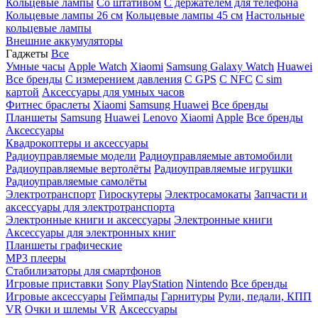
Кольцевые лампы
Со штативом
C держателем для телефона
Кольцевые лампы 26 см
Кольцевые лампы 45 см
Настольные
кольцевые лампы
Внешние аккумуляторы
Гаджеты
Все
Умные часы
Apple Watch
Xiaomi
Samsung Galaxy Watch
Huawei
Все бренды
C измерением давления
C GPS
C NFC
C sim
картой
Аксессуары для умных часов
Фитнес браслеты
Xiaomi
Samsung
Huawei
Все бренды
Планшеты
Samsung
Huawei
Lenovo
Xiaomi
Apple
Все бренды
Аксессуары
Квадрокоптеры и аксессуары
Радиоуправляемые модели
Радиоуправляемые автомобили
Радиоуправляемые вертолёты
Радиоуправляемые игрушки
Радиоуправляемые самолёты
Электротранспорт
Гироскутеры
Электросамокаты
Запчасти и
аксессуары для электротранспорта
Электронные книги и аксессуары
Электронные книги
Аксессуары для электронных книг
Планшеты графические
MP3 плееры
Стабилизаторы для смартфонов
Игровые приставки
Sony PlayStation
Nintendo
Все бренды
Игровые аксессуары
Геймпады
Гарнитуры
Рули, педали, КПП
VR
Очки и шлемы VR
Аксессуары