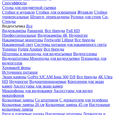
Спецэффекты
Столы для предметной съемки
Стойки и журавли
Стойки для освещения
Журавли
Стойки
универсальные
Штанги, перекладины
Ролики для стоек
Си-
Стенды
Видеосъемка
Все
Видеокамеры
Panasonic
Все бренды
Full HD
Профессиональные
Видеокамеры 4K
Недорогие
Накамерные мониторы
Feelworld
Lilliput
Все бренды
Накамерный свет
Системы питания для накамерного света
Yongnuo
Fujimi
Aputure
Все бренды
Штативы и моноподы для видеосъемки
Видеоголовы
Видеоштативы
Моноподы для видеосъемки
Площадки для
видеоголов
Хромакей фоны
Источники питания
Экшн камеры
GoPro
SJCAM
Insta 360
DJI
Все бренды
4K Ultra
HD
Недорогие
Водонепроницаемые
Крепления для экшн
камер
Аксессуары для экшн камер
Микрофоны для видеокамер
Аксессуары для видео
микрофонов
Кольцевые лампы
Со штативом
C держателем для телефона
Кольцевые лампы 26 см
Кольцевые лампы 45 см
Настольные
кольцевые лампы
Риги и плечевые упоры
Наплечные штативы
Держатели и