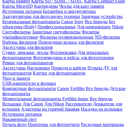
Карты памяти
Карты SD / SDHC / SDXC
Карты Compact Flash
Карты MicroSD
Картридеры
Чехлы для карт памяти
Источники питания
Батарейки и аккумуляторы
Аккумуляторы для фото-видео техники
Зарядные устройства
Беззеркальные фотоаппараты
Canon
Sony
Все бренды
Без
объектива (Body)
Профессиональные
Для начинающих
Nikon
Светофильтры
Защитные светофильтры
Фильтры
ультрафиолетовые
Фильтры поляризационные
ND-фильтры
Наборы фильтров
Переходные кольца для фильтров
Аксессуары для фильтров
Сумки, рюкзаки, чехлы
Фоторюкзаки
Для зеркальных
фотоаппаратов
Фоточемоданы и кейсы для фототехники
Ремни для фотоаппаратов
Аксессуары
Наглазники
Провода и кабели
Пульты ДУ для
фотоаппаратов
Клетки для фотоаппаратов
Уход и защита
USB-накопители и флэшки
Компактные фотоаппараты
Canon
Fujifilm
Все бренды
Детские
фотоаппараты
Моментальные фотоаппараты
Fujifilm Instax
Все бренды
Вспышки
Для Canon
Для Nikon
Рассеиватели
Держатели для
вспышек
Адаптеры на горячий башмак
Насадки на вспышки
Источники питания
Накамерный свет
Печать фото
Принтеры для фотопечати
Расходные материалы