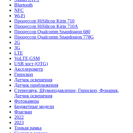
Bluetooth
NFC
Wi-Fi
Процессор HiSilicon Kirin 710
Процессор HiSilicon Kirin 710A
Процессор Qualcomm Snapdragon 680
Процессор Qualcomm Snapdragon 778G
2G
3G
LTE
VoLTE,GSM
USB хост (OTG)
Акселерометр
Гироскоп
Датчик освещения
Датчик приближения
Стереозвук, Шумоподавление, Гироскоп, Фонарик,
Датчик освещения
Фотокамера
Бюджетные модели
Флагман
2022
2023
Тонкая рамка