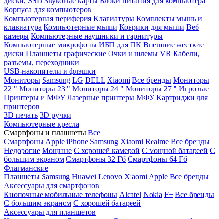
диски, SSD
Звуковые карты
Блоки питания для компьютера
Корпуса для компьютеров
Компьютерная периферия
Клавиатуры
Комплекты мышь и
клавиатура
Компьютерные мыши
Коврики для мыши
Веб
камеры
Компьютерные наушники и гарнитуры
Компьютерные микрофоны
ИБП для ПК
Внешние жесткие
диски
Планшеты графические
Очки и шлемы VR
Кабели,
разъемы, переходники
USB-накопители и флэшки
Мониторы
Samsung
LG
DELL
Xiaomi
Все бренды
Мониторы
22 "
Мониторы 23 "
Мониторы 24 "
Мониторы 27 "
Игровые
Принтеры и МФУ
Лазерные принтеры
МФУ
Картриджи для
принтеров
3D печать
3D ручки
Компьютерные кресла
Смартфоны и планшеты
Все
Смартфоны
Apple iPhone
Samsung
Xiaomi
Realme
Все бренды
Недорогие
Мощные
С хорошей камерой
С мощной батареей
С
большим экраном
Смартфоны 32 Гб
Смартфоны 64 Гб
Флагманские
Планшеты
Samsung
Huawei
Lenovo
Xiaomi
Apple
Все бренды
Аксессуары для смартфонов
Кнопочные мобильные телефоны
Alcatel
Nokia
F+
Все бренды
С большим экраном
С хорошей батареей
Аксессуары для планшетов