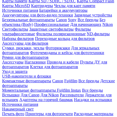
Карты памяти
Карты SD / SDHC / SDXC
Карты Compact Flash
Карты MicroSD
Картридеры
Чехлы для карт памяти
Источники питания
Батарейки и аккумуляторы
Аккумуляторы для фото-видео техники
Зарядные устройства
Беззеркальные фотоаппараты
Canon
Sony
Все бренды
Без
объектива (Body)
Профессиональные
Для начинающих
Nikon
Светофильтры
Защитные светофильтры
Фильтры
ультрафиолетовые
Фильтры поляризационные
ND-фильтры
Наборы фильтров
Переходные кольца для фильтров
Аксессуары для фильтров
Сумки, рюкзаки, чехлы
Фоторюкзаки
Для зеркальных
фотоаппаратов
Фоточемоданы и кейсы для фототехники
Ремни для фотоаппаратов
Аксессуары
Наглазники
Провода и кабели
Пульты ДУ для
фотоаппаратов
Клетки для фотоаппаратов
Уход и защита
USB-накопители и флэшки
Компактные фотоаппараты
Canon
Fujifilm
Все бренды
Детские
фотоаппараты
Моментальные фотоаппараты
Fujifilm Instax
Все бренды
Вспышки
Для Canon
Для Nikon
Рассеиватели
Держатели для
вспышек
Адаптеры на горячий башмак
Насадки на вспышки
Источники питания
Накамерный свет
Печать фото
Принтеры для фотопечати
Расходные материалы