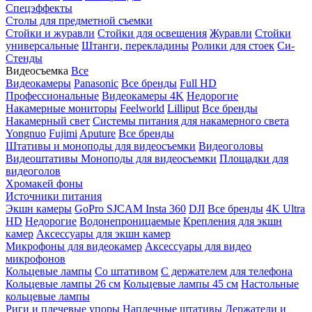
Спецэффекты
Столы для предметной съемки
Стойки и журавли
Стойки для освещения
Журавли
Стойки
универсальные
Штанги, перекладины
Ролики для стоек
Си-
Стенды
Видеосъемка
Все
Видеокамеры
Panasonic
Все бренды
Full HD
Профессиональные
Видеокамеры 4K
Недорогие
Накамерные мониторы
Feelworld
Lilliput
Все бренды
Накамерный свет
Системы питания для накамерного света
Yongnuo
Fujimi
Aputure
Все бренды
Штативы и моноподы для видеосъемки
Видеоголовы
Видеоштативы
Моноподы для видеосъемки
Площадки для
видеоголов
Хромакей фоны
Источники питания
Экшн камеры
GoPro
SJCAM
Insta 360
DJI
Все бренды
4K Ultra
HD
Недорогие
Водонепроницаемые
Крепления для экшн
камер
Аксессуары для экшн камер
Микрофоны для видеокамер
Аксессуары для видео
микрофонов
Кольцевые лампы
Со штативом
C держателем для телефона
Кольцевые лампы 26 см
Кольцевые лампы 45 см
Настольные
кольцевые лампы
Риги и плечевые упоры
Наплечные штативы
Держатели и