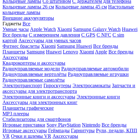
Кольцевые лампы
Со штативом
C держателем для телефона
Кольцевые лампы 26 см
Кольцевые лампы 45 см
Настольные
кольцевые лампы
Внешние аккумуляторы
Гаджеты
Все
Умные часы
Apple Watch
Xiaomi
Samsung Galaxy Watch
Huawei
Все бренды
C измерением давления
C GPS
C NFC
C sim
картой
Аксессуары для умных часов
Фитнес браслеты
Xiaomi
Samsung
Huawei
Все бренды
Планшеты
Samsung
Huawei
Lenovo
Xiaomi
Apple
Все бренды
Аксессуары
Квадрокоптеры и аксессуары
Радиоуправляемые модели
Радиоуправляемые автомобили
Радиоуправляемые вертолёты
Радиоуправляемые игрушки
Радиоуправляемые самолёты
Электротранспорт
Гироскутеры
Электросамокаты
Запчасти и
аксессуары для электротранспорта
Электронные книги и аксессуары
Электронные книги
Аксессуары для электронных книг
Планшеты графические
MP3 плееры
Стабилизаторы для смартфонов
Игровые приставки
Sony PlayStation
Nintendo
Все бренды
Игровые аксессуары
Геймпады
Гарнитуры
Рули, педали, КПП
VR
Очки и шлемы VR
Аксессуары