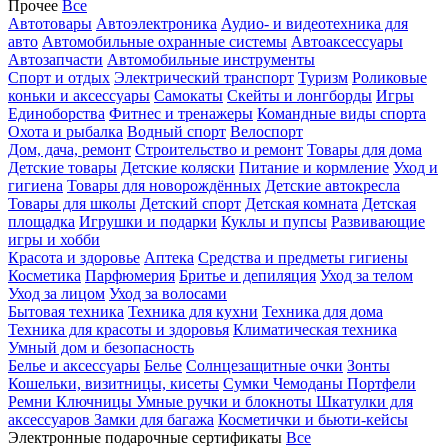
Прочее
Все
Автотовары
Автоэлектроника
Аудио- и видеотехника для
авто
Автомобильные охранные системы
Автоаксессуары
Автозапчасти
Автомобильные инструменты
Спорт и отдых
Электрический транспорт
Туризм
Роликовые
коньки и аксессуары
Самокаты
Скейты и лонгборды
Игры
Единоборства
Фитнес и тренажеры
Командные виды спорта
Охота и рыбалка
Водный спорт
Велоспорт
Дом, дача, ремонт
Строительство и ремонт
Товары для дома
Детские товары
Детские коляски
Питание и кормление
Уход и
гигиена
Товары для новорождённых
Детские автокресла
Товары для школы
Детский спорт
Детская комната
Детская
площадка
Игрушки и подарки
Куклы и пупсы
Развивающие
игры и хобби
Красота и здоровье
Аптека
Средства и предметы гигиены
Косметика
Парфюмерия
Бритье и депиляция
Уход за телом
Уход за лицом
Уход за волосами
Бытовая техника
Техника для кухни
Техника для дома
Техника для красоты и здоровья
Климатическая техника
Умный дом и безопасность
Белье и аксессуары
Белье
Солнцезащитные очки
Зонты
Кошельки, визитницы, кисеты
Сумки
Чемоданы
Портфели
Ремни
Ключницы
Умные ручки и блокноты
Шкатулки для
аксессуаров
Замки для багажа
Косметички и бьюти-кейсы
Электронные подарочные сертификаты
Все