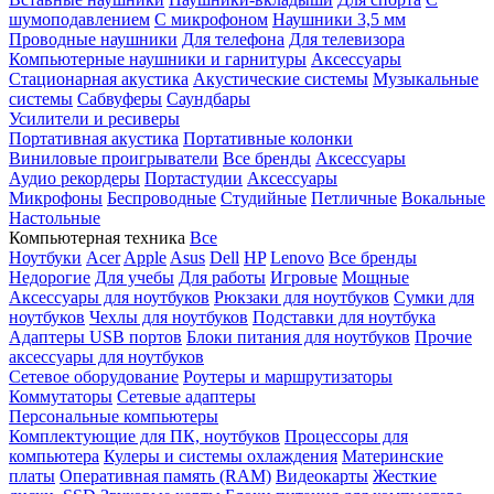
шумоподавлением
С микрофоном
Наушники 3,5 мм
Проводные наушники
Для телефона
Для телевизора
Компьютерные наушники и гарнитуры
Аксессуары
Стационарная акустика
Акустические системы
Музыкальные
системы
Сабвуферы
Саундбары
Усилители и ресиверы
Портативная акустика
Портативные колонки
Виниловые проигрыватели
Все бренды
Аксессуары
Аудио рекордеры
Портастудии
Аксессуары
Микрофоны
Беспроводные
Студийные
Петличные
Вокальные
Настольные
Компьютерная техника
Все
Ноутбуки
Acer
Apple
Asus
Dell
HP
Lenovo
Все бренды
Недорогие
Для учебы
Для работы
Игровые
Мощные
Аксессуары для ноутбуков
Рюкзаки для ноутбуков
Сумки для
ноутбуков
Чехлы для ноутбуков
Подставки для ноутбука
Адаптеры USB портов
Блоки питания для ноутбуков
Прочие
аксессуары для ноутбуков
Сетевое оборудование
Роутеры и маршрутизаторы
Коммутаторы
Сетевые адаптеры
Персональные компьютеры
Комплектующие для ПК, ноутбуков
Процессоры для
компьютера
Кулеры и системы охлаждения
Материнские
платы
Оперативная память (RAM)
Видеокарты
Жесткие