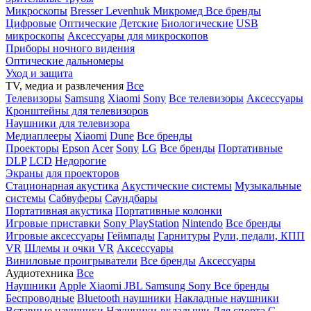
Микроскопы
Bresser
Levenhuk
Микромед
Все бренды
Цифровые
Оптические
Детские
Биологические
USB
микроскопы
Аксессуары для микроскопов
Приборы ночного видения
Оптические дальномеры
Уход и защита
TV, медиа и развлечения
Все
Телевизоры
Samsung
Xiaomi
Sony
Все телевизоры
Аксессуары
Кронштейны для телевизоров
Наушники для телевизора
Медиаплееры
Xiaomi
Dune
Все бренды
Проекторы
Epson
Acer
Sony
LG
Все бренды
Портативные
DLP
LCD
Недорогие
Экраны для проекторов
Стационарная акустика
Акустические системы
Музыкальные
системы
Сабвуферы
Саундбары
Портативная акустика
Портативные колонки
Игровые приставки
Sony PlayStation
Nintendo
Все бренды
Игровые аксессуары
Геймпады
Гарнитуры
Рули, педали, КПП
VR
Шлемы и очки VR
Аксессуары
Виниловые проигрыватели
Все бренды
Аксессуары
Аудиотехника
Все
Наушники
Apple
Xiaomi
JBL
Samsung
Sony
Все бренды
Беспроводные
Bluetooth наушники
Накладные наушники
Вставные наушники
Наушники-вкладыши
Для спорта
С