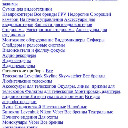
зажимы
Сумки для видеотехники
Квадрокоптеры
Все бренды
FPV
Недорогие
С хорошей
камерой
На пульте управления
Аксессуары для
квадрокоптеров
Запчасти для квадрокоптеров
Стедикамы
Электронные стедикамы
Аксессуары для
стедикамов
Монтажное оборудование
Видеомикшеры
Суфлеры
Слайдеры и рельсовые системы
Видоискатели и фоллоу-фокусы
Аудио рекордеры
Видеосендеры
Видеорекордеры
Оптические приборы
Все
Телескопы
Levenhuk Skyline
Sky-watcher
Все бренды
Любительские телескопы
Аксессуары для телескопов
Окуляры, линзы, призмы для
телескопов
Фильтры для телескопов
Монтировки, адаптеры,
видоискатели
Литература по астрономии
Все для
астрофотографии
Лупы
С подсветкой
Настольные
Налобные
Бинокли
Levenhuk
Nikon
Veber
Все бренды
Театральные
Ночного видения
Для охоты
Монокуляры
Veber
Все бренды
Зрительные трубы