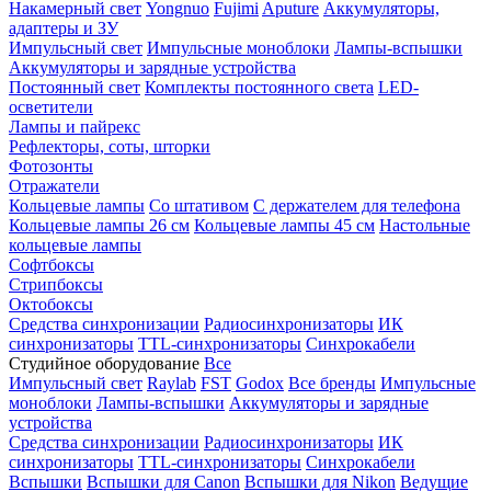
Накамерный свет
Yongnuo
Fujimi
Aputure
Аккумуляторы,
адаптеры и ЗУ
Импульсный свет
Импульсные моноблоки
Лампы-вспышки
Аккумуляторы и зарядные устройства
Постоянный свет
Комплекты постоянного света
LED-
осветители
Лампы и пайрекс
Рефлекторы, соты, шторки
Фотозонты
Отражатели
Кольцевые лампы
Со штативом
С держателем для телефона
Кольцевые лампы 26 см
Кольцевые лампы 45 см
Настольные
кольцевые лампы
Софтбоксы
Стрипбоксы
Октобоксы
Средства синхронизации
Радиосинхронизаторы
ИК
синхронизаторы
TTL-синхронизаторы
Синхрокабели
Студийное оборудование
Все
Импульсный свет
Raylab
FST
Godox
Все бренды
Импульсные
моноблоки
Лампы-вспышки
Аккумуляторы и зарядные
устройства
Средства синхронизации
Радиосинхронизаторы
ИК
синхронизаторы
TTL-синхронизаторы
Синхрокабели
Вспышки
Вспышки для Canon
Вспышки для Nikon
Ведущие