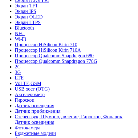
Cерия Nova Y91
Экран TFT
Экран IPS
Экран OLED
Экран LTPS
Bluetooth
NFC
Wi-Fi
Процессор HiSilicon Kirin 710
Процессор HiSilicon Kirin 710A
Процессор Qualcomm Snapdragon 680
Процессор Qualcomm Snapdragon 778G
2G
3G
LTE
VoLTE,GSM
USB хост (OTG)
Акселерометр
Гироскоп
Датчик освещения
Датчик приближения
Стереозвук, Шумоподавление, Гироскоп, Фонарик,
Датчик освещения
Фотокамера
Бюджетные модели