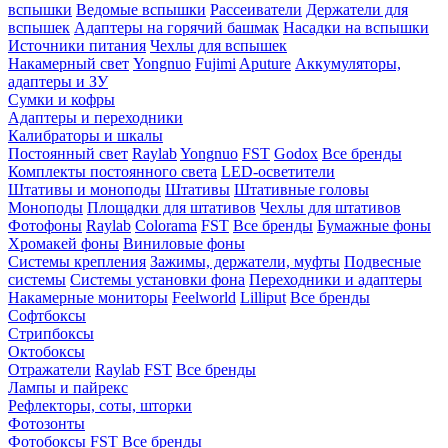
вспышки
Ведомые вспышки
Рассеиватели
Держатели для
вспышек
Адаптеры на горячий башмак
Насадки на вспышки
Источники питания
Чехлы для вспышек
Накамерный свет
Yongnuo
Fujimi
Aputure
Аккумуляторы,
адаптеры и ЗУ
Сумки и кофры
Адаптеры и переходники
Калибраторы и шкалы
Постоянный свет
Raylab
Yongnuo
FST
Godox
Все бренды
Комплекты постоянного света
LED-осветители
Штативы и моноподы
Штативы
Штативные головы
Моноподы
Площадки для штативов
Чехлы для штативов
Фотофоны
Raylab
Colorama
FST
Все бренды
Бумажные фоны
Хромакей фоны
Виниловые фоны
Системы крепления
Зажимы, держатели, муфты
Подвесные
системы
Системы установки фона
Переходники и адаптеры
Накамерные мониторы
Feelworld
Lilliput
Все бренды
Софтбоксы
Стрипбоксы
Октобоксы
Отражатели
Raylab
FST
Все бренды
Лампы и пайрекс
Рефлекторы, соты, шторки
Фотозонты
Фотобоксы
FST
Все бренды