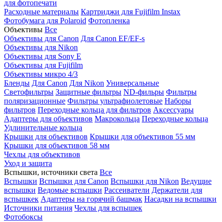
для фотопечати
Расходные материалы
Картриджи для Fujifilm Instax
Фотобумага для Polaroid
Фотопленка
Объективы
Все
Объективы для Canon
Для Canon EF/EF-s
Объективы для Nikon
Объективы для Sony E
Объективы для Fujifilm
Объективы микро 4/3
Бленды
Для Canon
Для Nikon
Универсальные
Светофильтры
Защитные фильтры
ND-фильры
Фильтры
поляризационные
Фильтры ультрафиолетовые
Наборы
фильтров
Переходные кольца для фильтров
Аксессуары
Адаптеры для объективов
Макрокольца
Переходные кольца
Удлинительные кольца
Крышки для объективов
Крышки для объективов 55 мм
Крышки для объективов 58 мм
Чехлы для объективов
Уход и защита
Вспышки, источники света
Все
Вспышки
Вспышки для Canon
Вспышки для Nikon
Ведущие
вспышки
Ведомые вспышки
Рассеиватели
Держатели для
вспышкек
Адаптеры на горячий башмак
Насадки на вспышки
Источники питания
Чехлы для вспышек
Фотобоксы