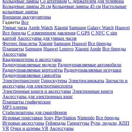
Кольцевые лампы
Со штативом
C держателем для телефона
Кольцевые лампы 26 см
Кольцевые лампы 45 см
Настольные
кольцевые лампы
Внешние аккумуляторы
Гаджеты
Все
Умные часы
Apple Watch
Xiaomi
Samsung Galaxy Watch
Huawei
Все бренды
C измерением давления
C GPS
C NFC
C sim
картой
Аксессуары для умных часов
Фитнес браслеты
Xiaomi
Samsung
Huawei
Все бренды
Планшеты
Samsung
Huawei
Lenovo
Xiaomi
Apple
Все бренды
Аксессуары
Квадрокоптеры и аксессуары
Радиоуправляемые модели
Радиоуправляемые автомобили
Радиоуправляемые вертолёты
Радиоуправляемые игрушки
Радиоуправляемые самолёты
Электротранспорт
Гироскутеры
Электросамокаты
Запчасти и
аксессуары для электротранспорта
Электронные книги и аксессуары
Электронные книги
Аксессуары для электронных книг
Планшеты графические
MP3 плееры
Стабилизаторы для смартфонов
Игровые приставки
Sony PlayStation
Nintendo
Все бренды
Игровые аксессуары
Геймпады
Гарнитуры
Рули, педали, КПП
VR
Очки и шлемы VR
Аксессуары