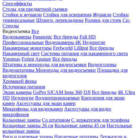
Спецэффекты
Столы для предметной съемки
Стойки и журавли
Стойки для освещения
Журавли
Стойки
универсальные
Штанги, перекладины
Ролики для стоек
Си-
Стенды
Видеосъемка
Все
Видеокамеры
Panasonic
Все бренды
Full HD
Профессиональные
Видеокамеры 4K
Недорогие
Накамерные мониторы
Feelworld
Lilliput
Все бренды
Накамерный свет
Системы питания для накамерного света
Yongnuo
Fujimi
Aputure
Все бренды
Штативы и моноподы для видеосъемки
Видеоголовы
Видеоштативы
Моноподы для видеосъемки
Площадки для
видеоголов
Хромакей фоны
Источники питания
Экшн камеры
GoPro
SJCAM
Insta 360
DJI
Все бренды
4K Ultra
HD
Недорогие
Водонепроницаемые
Крепления для экшн
камер
Аксессуары для экшн камер
Микрофоны для видеокамер
Аксессуары для видео
микрофонов
Кольцевые лампы
Со штативом
C держателем для телефона
Кольцевые лампы 26 см
Кольцевые лампы 45 см
Настольные
кольцевые лампы
Риги и плечевые упоры
Наплечные штативы
Держатели и