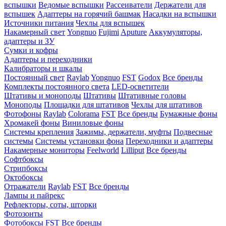
вспышки
Ведомые вспышки
Рассеиватели
Держатели для
вспышек
Адаптеры на горячий башмак
Насадки на вспышки
Источники питания
Чехлы для вспышек
Накамерный свет
Yongnuo
Fujimi
Aputure
Аккумуляторы,
адаптеры и ЗУ
Сумки и кофры
Адаптеры и переходники
Калибраторы и шкалы
Постоянный свет
Raylab
Yongnuo
FST
Godox
Все бренды
Комплекты постоянного света
LED-осветители
Штативы и моноподы
Штативы
Штативные головы
Моноподы
Площадки для штативов
Чехлы для штативов
Фотофоны
Raylab
Colorama
FST
Все бренды
Бумажные фоны
Хромакей фоны
Виниловые фоны
Системы крепления
Зажимы, держатели, муфты
Подвесные
системы
Системы установки фона
Переходники и адаптеры
Накамерные мониторы
Feelworld
Lilliput
Все бренды
Софтбоксы
Стрипбоксы
Октобоксы
Отражатели
Raylab
FST
Все бренды
Лампы и пайрекс
Рефлекторы, соты, шторки
Фотозонты
Фотобоксы
FST
Все бренды