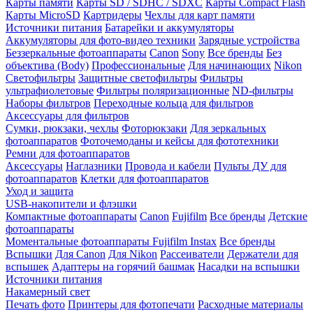
Карты памяти
Карты SD / SDHC / SDXC
Карты Compact Flash
Карты MicroSD
Картридеры
Чехлы для карт памяти
Источники питания
Батарейки и аккумуляторы
Аккумуляторы для фото-видео техники
Зарядные устройства
Беззеркальные фотоаппараты
Canon
Sony
Все бренды
Без
объектива (Body)
Профессиональные
Для начинающих
Nikon
Светофильтры
Защитные светофильтры
Фильтры
ультрафиолетовые
Фильтры поляризационные
ND-фильтры
Наборы фильтров
Переходные кольца для фильтров
Аксессуары для фильтров
Сумки, рюкзаки, чехлы
Фоторюкзаки
Для зеркальных
фотоаппаратов
Фоточемоданы и кейсы для фототехники
Ремни для фотоаппаратов
Аксессуары
Наглазники
Провода и кабели
Пульты ДУ для
фотоаппаратов
Клетки для фотоаппаратов
Уход и защита
USB-накопители и флэшки
Компактные фотоаппараты
Canon
Fujifilm
Все бренды
Детские
фотоаппараты
Моментальные фотоаппараты
Fujifilm Instax
Все бренды
Вспышки
Для Canon
Для Nikon
Рассеиватели
Держатели для
вспышек
Адаптеры на горячий башмак
Насадки на вспышки
Источники питания
Накамерный свет
Печать фото
Принтеры для фотопечати
Расходные материалы