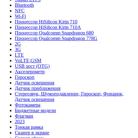
Bluetooth
NFC
Wi-Fi
Процессор HiSilicon Kirin 710
Процессор HiSilicon Kirin 710A
Процессор Qualcomm Snapdragon 680
Процессор Qualcomm Snapdragon 778G
2G
3G
LTE
VoLTE,GSM
USB хост (OTG)
Акселерометр
Гироскоп
Датчик освещения
Датчик приближения
Стереозвук, Шумоподавление, Гироскоп, Фонарик,
Датчик освещения
Фотокамера
Бюджетные модели
Флагман
2023
Тонкая рамка
Сканер в экране