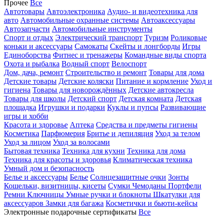
Прочее
Все
Автотовары
Автоэлектроника
Аудио- и видеотехника для
авто
Автомобильные охранные системы
Автоаксессуары
Автозапчасти
Автомобильные инструменты
Спорт и отдых
Электрический транспорт
Туризм
Роликовые
коньки и аксессуары
Самокаты
Скейты и лонгборды
Игры
Единоборства
Фитнес и тренажеры
Командные виды спорта
Охота и рыбалка
Водный спорт
Велоспорт
Дом, дача, ремонт
Строительство и ремонт
Товары для дома
Детские товары
Детские коляски
Питание и кормление
Уход и
гигиена
Товары для новорождённых
Детские автокресла
Товары для школы
Детский спорт
Детская комната
Детская
площадка
Игрушки и подарки
Куклы и пупсы
Развивающие
игры и хобби
Красота и здоровье
Аптека
Средства и предметы гигиены
Косметика
Парфюмерия
Бритье и депиляция
Уход за телом
Уход за лицом
Уход за волосами
Бытовая техника
Техника для кухни
Техника для дома
Техника для красоты и здоровья
Климатическая техника
Умный дом и безопасность
Белье и аксессуары
Белье
Солнцезащитные очки
Зонты
Кошельки, визитницы, кисеты
Сумки
Чемоданы
Портфели
Ремни
Ключницы
Умные ручки и блокноты
Шкатулки для
аксессуаров
Замки для багажа
Косметички и бьюти-кейсы
Электронные подарочные сертификаты
Все