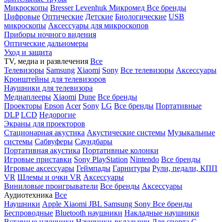
Микроскопы
Bresser
Levenhuk
Микромед
Все бренды
Цифровые
Оптические
Детские
Биологические
USB
микроскопы
Аксессуары для микроскопов
Приборы ночного видения
Оптические дальномеры
Уход и защита
TV, медиа и развлечения
Все
Телевизоры
Samsung
Xiaomi
Sony
Все телевизоры
Аксессуары
Кронштейны для телевизоров
Наушники для телевизора
Медиаплееры
Xiaomi
Dune
Все бренды
Проекторы
Epson
Acer
Sony
LG
Все бренды
Портативные
DLP
LCD
Недорогие
Экраны для проекторов
Стационарная акустика
Акустические системы
Музыкальные
системы
Сабвуферы
Саундбары
Портативная акустика
Портативные колонки
Игровые приставки
Sony PlayStation
Nintendo
Все бренды
Игровые аксессуары
Геймпады
Гарнитуры
Рули, педали, КПП
VR
Шлемы и очки VR
Аксессуары
Виниловые проигрыватели
Все бренды
Аксессуары
Аудиотехника
Все
Наушники
Apple
Xiaomi
JBL
Samsung
Sony
Все бренды
Беспроводные
Bluetooth наушники
Накладные наушники
Вставные наушники
Наушники-вкладыши
Для спорта
С