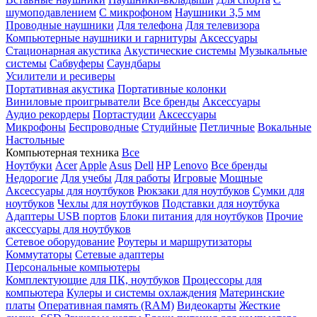
шумоподавлением
С микрофоном
Наушники 3,5 мм
Проводные наушники
Для телефона
Для телевизора
Компьютерные наушники и гарнитуры
Аксессуары
Стационарная акустика
Акустические системы
Музыкальные
системы
Сабвуферы
Саундбары
Усилители и ресиверы
Портативная акустика
Портативные колонки
Виниловые проигрыватели
Все бренды
Аксессуары
Аудио рекордеры
Портастудии
Аксессуары
Микрофоны
Беспроводные
Студийные
Петличные
Вокальные
Настольные
Компьютерная техника
Все
Ноутбуки
Acer
Apple
Asus
Dell
HP
Lenovo
Все бренды
Недорогие
Для учебы
Для работы
Игровые
Мощные
Аксессуары для ноутбуков
Рюкзаки для ноутбуков
Сумки для
ноутбуков
Чехлы для ноутбуков
Подставки для ноутбука
Адаптеры USB портов
Блоки питания для ноутбуков
Прочие
аксессуары для ноутбуков
Сетевое оборудование
Роутеры и маршрутизаторы
Коммутаторы
Сетевые адаптеры
Персональные компьютеры
Комплектующие для ПК, ноутбуков
Процессоры для
компьютера
Кулеры и системы охлаждения
Материнские
платы
Оперативная память (RAM)
Видеокарты
Жесткие