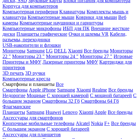
диски, SSD
Звуковые карты
Блоки питания для компьютера
Корпуса для компьютеров
Компьютерная периферия
Клавиатуры
Комплекты мышь и
клавиатура
Компьютерные мыши
Коврики для мыши
Веб
камеры
Компьютерные наушники и гарнитуры
Компьютерные микрофоны
ИБП для ПК
Внешние жесткие
диски
Планшеты графические
Очки и шлемы VR
Кабели,
разъемы, переходники
USB-накопители и флэшки
Мониторы
Samsung
LG
DELL
Xiaomi
Все бренды
Мониторы
22 "
Мониторы 23 "
Мониторы 24 "
Мониторы 27 "
Игровые
Принтеры и МФУ
Лазерные принтеры
МФУ
Картриджи для
принтеров
3D печать
3D ручки
Компьютерные кресла
Смартфоны и планшеты
Все
Смартфоны
Apple iPhone
Samsung
Xiaomi
Realme
Все бренды
Недорогие
Мощные
С хорошей камерой
С мощной батареей
С
большим экраном
Смартфоны 32 Гб
Смартфоны 64 Гб
Флагманские
Планшеты
Samsung
Huawei
Lenovo
Xiaomi
Apple
Все бренды
Аксессуары для смартфонов
Кнопочные мобильные телефоны
Alcatel
Nokia
F+
Все бренды
С большим экраном
С хорошей батареей
Аксессуары для планшетов