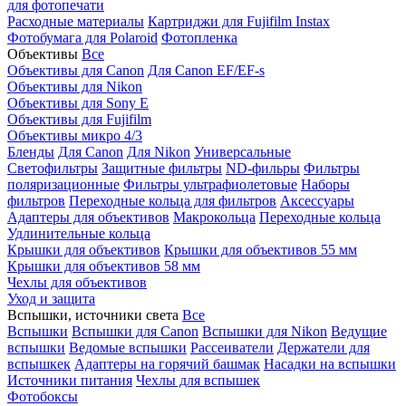
для фотопечати
Расходные материалы
Картриджи для Fujifilm Instax
Фотобумага для Polaroid
Фотопленка
Объективы
Все
Объективы для Canon
Для Canon EF/EF-s
Объективы для Nikon
Объективы для Sony E
Объективы для Fujifilm
Объективы микро 4/3
Бленды
Для Canon
Для Nikon
Универсальные
Светофильтры
Защитные фильтры
ND-фильры
Фильтры
поляризационные
Фильтры ультрафиолетовые
Наборы
фильтров
Переходные кольца для фильтров
Аксессуары
Адаптеры для объективов
Макрокольца
Переходные кольца
Удлинительные кольца
Крышки для объективов
Крышки для объективов 55 мм
Крышки для объективов 58 мм
Чехлы для объективов
Уход и защита
Вспышки, источники света
Все
Вспышки
Вспышки для Canon
Вспышки для Nikon
Ведущие
вспышки
Ведомые вспышки
Рассеиватели
Держатели для
вспышкек
Адаптеры на горячий башмак
Насадки на вспышки
Источники питания
Чехлы для вспышек
Фотобоксы