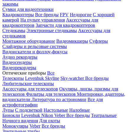
зажимы
Сумки для видеотехники
Квадрокоптеры
Все бренды
FPV
Недорогие
С хорошей
камерой
На пульте управления
Аксессуары для
квадрокоптеров
Запчасти для квадрокоптеров
Стедикамы
Электронные стедикамы
Аксессуары для
стедикамов
Монтажное оборудование
Видеомикшеры
Суфлеры
Слайдеры и рельсовые системы
Видоискатели и фоллоу-фокусы
Аудио рекордеры
Видеосендеры
Видеорекордеры
Оптические приборы
Все
Телескопы
Levenhuk Skyline
Sky-watcher
Все бренды
Любительские телескопы
Аксессуары для телескопов
Окуляры, линзы, призмы для
телескопов
Фильтры для телескопов
Монтировки, адаптеры,
видоискатели
Литература по астрономии
Все для
астрофотографии
Лупы
С подсветкой
Настольные
Налобные
Бинокли
Levenhuk
Nikon
Veber
Все бренды
Театральные
Ночного видения
Для охоты
Монокуляры
Veber
Все бренды
Зрительные трубы