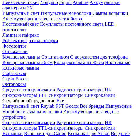
Накамерный свет
Yongnuo
Fujimi
Aputure
Аккумуляторы,
адаптеры и ЗУ
Импульсный свет
Импульсные моноблоки
Лампы-вспышки
Аккумуляторы и зарядные устройства
Постоянный свет
Комплекты постоянного света
LED-
осветители
Лампы и пайрекс
Рефлекторы, соты, шторки
Фотозонты
Отражатели
Кольцевые лампы
Со штативом
С держателем для телефона
Кольцевые лампы 26 см
Кольцевые лампы 45 см
Настольные
кольцевые лампы
Софтбоксы
Стрипбоксы
Октобоксы
Средства синхронизации
Радиосинхронизаторы
ИК
синхронизаторы
TTL-синхронизаторы
Синхрокабели
Студийное оборудование
Все
Импульсный свет
Raylab
FST
Godox
Все бренды
Импульсные
моноблоки
Лампы-вспышки
Аккумуляторы и зарядные
устройства
Средства синхронизации
Радиосинхронизаторы
ИК
синхронизаторы
TTL-синхронизаторы
Синхрокабели
Вспышки
Вспышки для Canon
Вспышки для Nikon
Ведущие