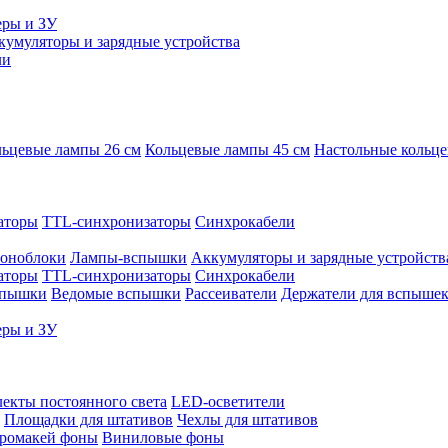
еры и ЗУ
кумуляторы и зарядные устройства
ли
ьцевые лампы 26 см
Кольцевые лампы 45 см
Настольные кольц
аторы
TTL-синхронизаторы
Синхрокабели
оноблоки
Лампы-вспышки
Аккумуляторы и зарядные устройств
аторы
TTL-синхронизаторы
Синхрокабели
спышки
Ведомые вспышки
Рассеиватели
Держатели для вспыше
еры и ЗУ
екты постоянного света
LED-осветители
Площадки для штативов
Чехлы для штативов
ромакей фоны
Виниловые фоны