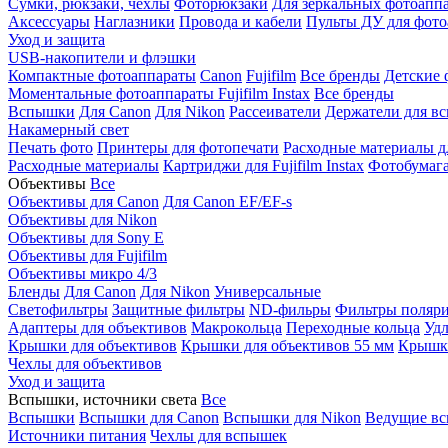
Сумки, рюкзаки, чехлы
Фоторюкзаки
Для зеркальных фотоапп
Аксессуары
Наглазники
Провода и кабели
Пульты ДУ для фото
Уход и защита
USB-накопители и флэшки
Компактные фотоаппараты
Canon
Fujifilm
Все бренды
Детские 
Моментальные фотоаппараты
Fujifilm Instax
Все бренды
Вспышки
Для Canon
Для Nikon
Рассеиватели
Держатели для в
Накамерный свет
Печать фото
Принтеры для фотопечати
Расходные материалы д
Расходные материалы
Картриджи для Fujifilm Instax
Фотобумага 
Объективы
Все
Объективы для Canon
Для Canon EF/EF-s
Объективы для Nikon
Объективы для Sony E
Объективы для Fujifilm
Объективы микро 4/3
Бленды
Для Canon
Для Nikon
Универсальные
Светофильтры
Защитные фильтры
ND-фильры
Фильтры поляр
Адаптеры для объективов
Макрокольца
Переходные кольца
Удл
Крышки для объективов
Крышки для объективов 55 мм
Крышки
Чехлы для объективов
Уход и защита
Вспышки, источники света
Все
Вспышки
Вспышки для Canon
Вспышки для Nikon
Ведущие в
Источники питания
Чехлы для вспышек