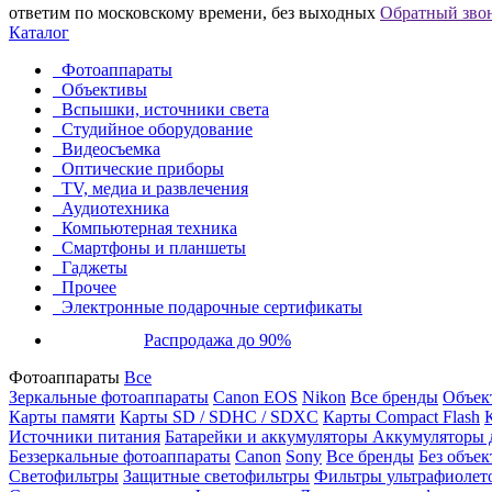
ответим по московскому времени, без выходных
Обратный зво
Каталог
Фотоаппараты
Объективы
Вспышки, источники света
Студийное оборудование
Видеосъемка
Оптические приборы
TV, медиа и развлечения
Аудиотехника
Компьютерная техника
Смартфоны и планшеты
Гаджеты
Прочее
Электронные подарочные сертификаты
Распродажа до 90%
Фотоаппараты
Все
Зеркальные фотоаппараты
Canon EOS
Nikon
Все бренды
Объект
Карты памяти
Карты SD / SDHC / SDXC
Карты Compact Flash
Источники питания
Батарейки и аккумуляторы
Аккумуляторы д
Беззеркальные фотоаппараты
Canon
Sony
Все бренды
Без объек
Светофильтры
Защитные светофильтры
Фильтры ультрафиолет