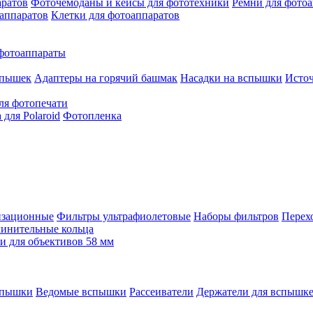
аратов
Фоточемоданы и кейсы для фототехники
Ремни для фото
аппаратов
Клетки для фотоаппаратов
фотоаппараты
спышек
Адаптеры на горячий башмак
Насадки на вспышки
Исто
ля фотопечати
для Polaroid
Фотопленка
изационные
Фильтры ультрафиолетовые
Наборы фильтров
Перех
инительные кольца
 для объективов 58 мм
спышки
Ведомые вспышки
Рассеиватели
Держатели для вспышк