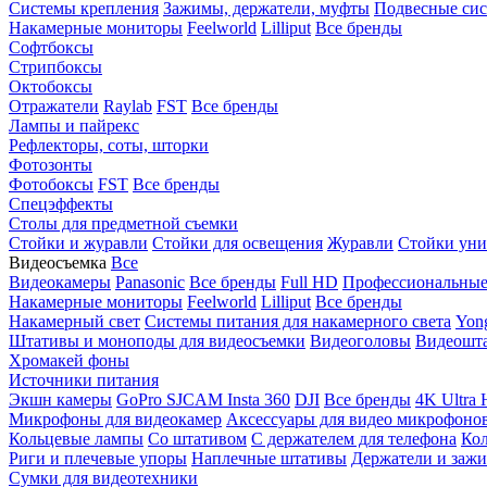
Системы крепления
Зажимы, держатели, муфты
Подвесные си
Накамерные мониторы
Feelworld
Lilliput
Все бренды
Софтбоксы
Стрипбоксы
Октобоксы
Отражатели
Raylab
FST
Все бренды
Лампы и пайрекс
Рефлекторы, соты, шторки
Фотозонты
Фотобоксы
FST
Все бренды
Спецэффекты
Столы для предметной съемки
Стойки и журавли
Стойки для освещения
Журавли
Стойки уни
Видеосъемка
Все
Видеокамеры
Panasonic
Все бренды
Full HD
Профессиональны
Накамерные мониторы
Feelworld
Lilliput
Все бренды
Накамерный свет
Системы питания для накамерного света
Yon
Штативы и моноподы для видеосъемки
Видеоголовы
Видеошт
Хромакей фоны
Источники питания
Экшн камеры
GoPro
SJCAM
Insta 360
DJI
Все бренды
4K Ultra
Микрофоны для видеокамер
Аксессуары для видео микрофоно
Кольцевые лампы
Со штативом
C держателем для телефона
Кол
Риги и плечевые упоры
Наплечные штативы
Держатели и заж
Сумки для видеотехники