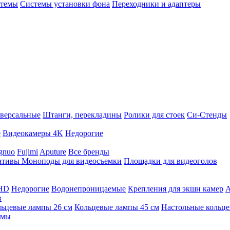
стемы
Системы установки фона
Переходники и адаптеры
версальные
Штанги, перекладины
Ролики для стоек
Си-Стенды
е
Видеокамеры 4K
Недорогие
gnuo
Fujimi
Aputure
Все бренды
ативы
Моноподы для видеосъемки
Площадки для видеоголов
 HD
Недорогие
Водонепроницаемые
Крепления для экшн камер
А
в
ьцевые лампы 26 см
Кольцевые лампы 45 см
Настольные кольц
имы