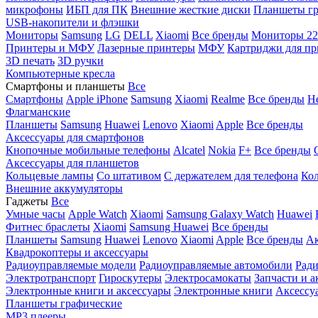
микрофоны
ИБП для ПК
Внешние жесткие диски
Планшеты гр
USB-накопители и флэшки
Мониторы
Samsung
LG
DELL
Xiaomi
Все бренды
Мониторы 22
Принтеры и МФУ
Лазерные принтеры
МФУ
Картриджи для пр
3D печать
3D ручки
Компьютерные кресла
Смартфоны и планшеты
Все
Смартфоны
Apple iPhone
Samsung
Xiaomi
Realme
Все бренды
Н
Флагманские
Планшеты
Samsung
Huawei
Lenovo
Xiaomi
Apple
Все бренды
Аксессуары для смартфонов
Кнопочные мобильные телефоны
Alcatel
Nokia
F+
Все бренды
Аксессуары для планшетов
Кольцевые лампы
Со штативом
C держателем для телефона
Кол
Внешние аккумуляторы
Гаджеты
Все
Умные часы
Apple Watch
Xiaomi
Samsung Galaxy Watch
Huawei
Фитнес браслеты
Xiaomi
Samsung
Huawei
Все бренды
Планшеты
Samsung
Huawei
Lenovo
Xiaomi
Apple
Все бренды
Ак
Квадрокоптеры и аксессуары
Радиоуправляемые модели
Радиоуправляемые автомобили
Ради
Электротранспорт
Гироскутеры
Электросамокаты
Запчасти и а
Электронные книги и аксессуары
Электронные книги
Аксессу
Планшеты графические
MP3 плееры