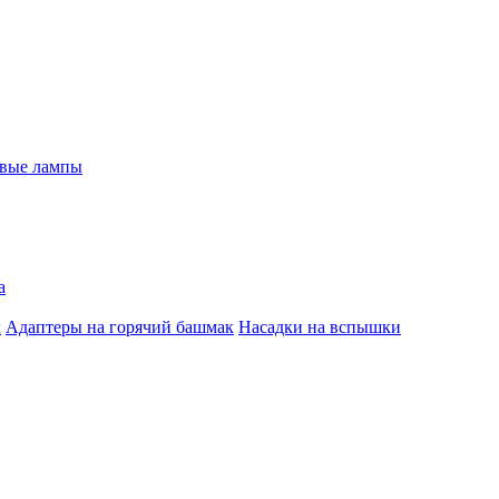
евые лампы
а
к
Адаптеры на горячий башмак
Насадки на вспышки