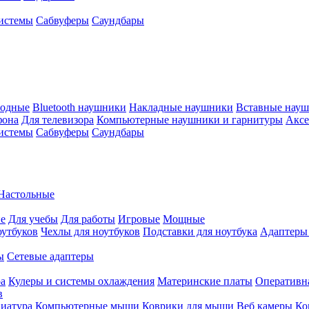
истемы
Сабвуферы
Саундбары
водные
Bluetooth наушники
Накладные наушники
Вставные нау
фона
Для телевизора
Компьютерные наушники и гарнитуры
Аксе
истемы
Сабвуферы
Саундбары
Настольные
е
Для учебы
Для работы
Игровые
Мощные
оутбуков
Чехлы для ноутбуков
Подставки для ноутбука
Адаптеры
ы
Сетевые адаптеры
ра
Кулеры и системы охлаждения
Материнские платы
Оперативн
в
иатура
Компьютерные мыши
Коврики для мыши
Веб камеры
Ко