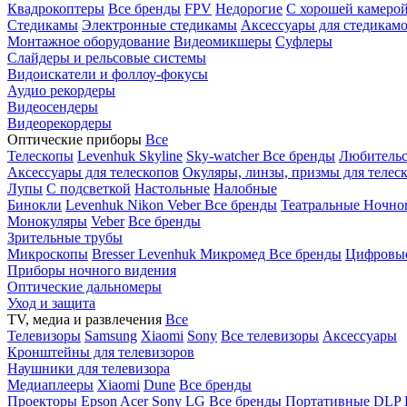
Квадрокоптеры
Все бренды
FPV
Недорогие
С хорошей камеро
Стедикамы
Электронные стедикамы
Аксессуары для стедикам
Монтажное оборудование
Видеомикшеры
Суфлеры
Слайдеры и рельсовые системы
Видоискатели и фоллоу-фокусы
Аудио рекордеры
Видеосендеры
Видеорекордеры
Оптические приборы
Все
Телескопы
Levenhuk Skyline
Sky-watcher
Все бренды
Любительс
Аксессуары для телескопов
Окуляры, линзы, призмы для телес
Лупы
С подсветкой
Настольные
Налобные
Бинокли
Levenhuk
Nikon
Veber
Все бренды
Театральные
Ночно
Монокуляры
Veber
Все бренды
Зрительные трубы
Микроскопы
Bresser
Levenhuk
Микромед
Все бренды
Цифровы
Приборы ночного видения
Оптические дальномеры
Уход и защита
TV, медиа и развлечения
Все
Телевизоры
Samsung
Xiaomi
Sony
Все телевизоры
Аксессуары
Кронштейны для телевизоров
Наушники для телевизора
Медиаплееры
Xiaomi
Dune
Все бренды
Проекторы
Epson
Acer
Sony
LG
Все бренды
Портативные
DLP