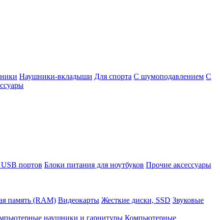
шники
Наушники-вкладыши
Для спорта
С шумоподавлением
С
ссуары
 USB портов
Блоки питания для ноутбуков
Прочие аксессуары
ая память (RAM)
Видеокарты
Жесткие диски, SSD
Звуковые
мпьютерные наушники и гарнитуры
Компьютерные