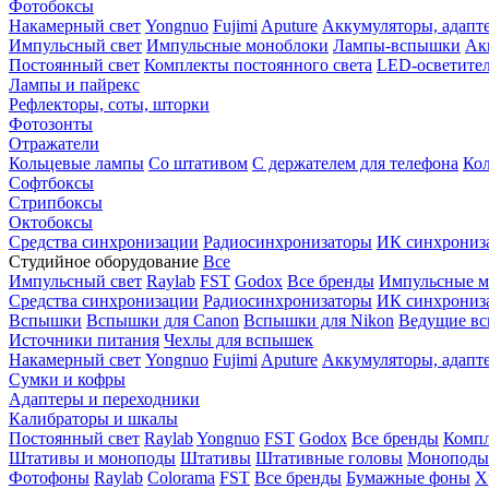
Фотобоксы
Накамерный свет
Yongnuo
Fujimi
Aputure
Аккумуляторы, адапт
Импульсный свет
Импульсные моноблоки
Лампы-вспышки
Ак
Постоянный свет
Комплекты постоянного света
LED-осветите
Лампы и пайрекс
Рефлекторы, соты, шторки
Фотозонты
Отражатели
Кольцевые лампы
Со штативом
С держателем для телефона
Кол
Софтбоксы
Стрипбоксы
Октобоксы
Средства синхронизации
Радиосинхронизаторы
ИК синхрониз
Студийное оборудование
Все
Импульсный свет
Raylab
FST
Godox
Все бренды
Импульсные м
Средства синхронизации
Радиосинхронизаторы
ИК синхрониз
Вспышки
Вспышки для Canon
Вспышки для Nikon
Ведущие в
Источники питания
Чехлы для вспышек
Накамерный свет
Yongnuo
Fujimi
Aputure
Аккумуляторы, адапт
Сумки и кофры
Адаптеры и переходники
Калибраторы и шкалы
Постоянный свет
Raylab
Yongnuo
FST
Godox
Все бренды
Компл
Штативы и моноподы
Штативы
Штативные головы
Моноподы
Фотофоны
Raylab
Colorama
FST
Все бренды
Бумажные фоны
Х