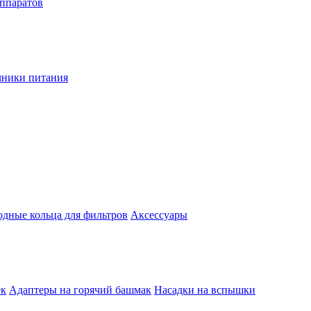
аппаратов
чники питания
одные кольца для фильтров
Аксессуары
ек
Адаптеры на горячий башмак
Насадки на вспышки