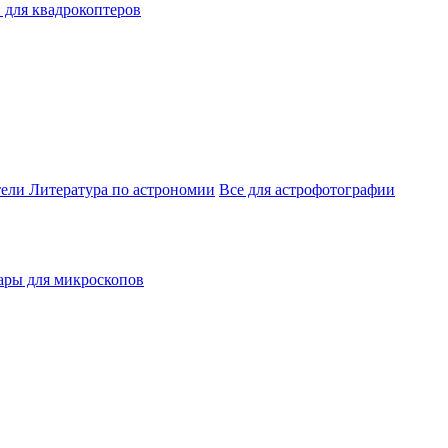
 для квадрокоптеров
тели
Литература по астрономии
Все для астрофотографии
ары для микроскопов