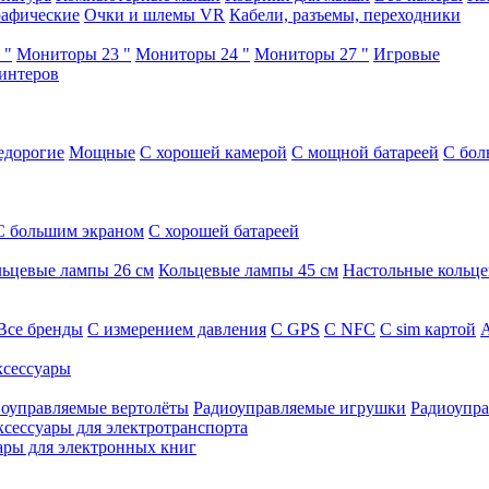
афические
Очки и шлемы VR
Кабели, разъемы, переходники
 "
Мониторы 23 "
Мониторы 24 "
Мониторы 27 "
Игровые
интеров
едорогие
Мощные
С хорошей камерой
С мощной батареей
С бол
С большим экраном
С хорошей батареей
ьцевые лампы 26 см
Кольцевые лампы 45 см
Настольные кольц
Все бренды
C измерением давления
C GPS
C NFC
C sim картой
А
сессуары
оуправляемые вертолёты
Радиоуправляемые игрушки
Радиоупра
ксессуары для электротранспорта
ары для электронных книг