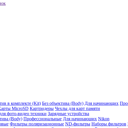
нок
ив в комплекте (Kit)
Без объектива (Body)
Для начинающих
Про
Карты MicroSD
Картридеры
Чехлы для карт памяти
ля фото-видео техники
Зарядные устройства
тива (Body)
Профессиональные
Для начинающих
Nikon
овые
Фильтры поляризационные
ND-фильтры
Наборы фильтров