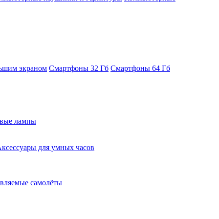
ьшим экраном
Смартфоны 32 Гб
Смартфоны 64 Гб
евые лампы
ксессуары для умных часов
вляемые самолёты