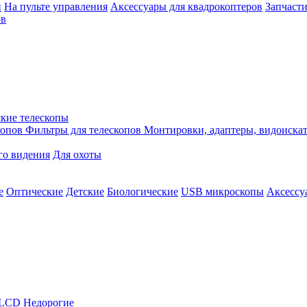
й
На пульте управления
Аксессуары для квадрокоптеров
Запчасти
ов
кие телескопы
копов
Фильтры для телескопов
Монтировки, адаптеры, видоиска
го видения
Для охоты
е
Оптические
Детские
Биологические
USB микроскопы
Аксессу
LCD
Недорогие