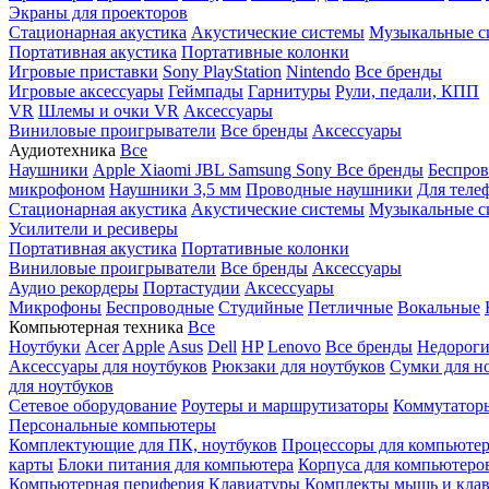
Экраны для проекторов
Стационарная акустика
Акустические системы
Музыкальные с
Портативная акустика
Портативные колонки
Игровые приставки
Sony PlayStation
Nintendo
Все бренды
Игровые аксессуары
Геймпады
Гарнитуры
Рули, педали, КПП
VR
Шлемы и очки VR
Аксессуары
Виниловые проигрыватели
Все бренды
Аксессуары
Аудиотехника
Все
Наушники
Apple
Xiaomi
JBL
Samsung
Sony
Все бренды
Беспро
микрофоном
Наушники 3,5 мм
Проводные наушники
Для теле
Стационарная акустика
Акустические системы
Музыкальные с
Усилители и ресиверы
Портативная акустика
Портативные колонки
Виниловые проигрыватели
Все бренды
Аксессуары
Аудио рекордеры
Портастудии
Аксессуары
Микрофоны
Беспроводные
Студийные
Петличные
Вокальные
Компьютерная техника
Все
Ноутбуки
Acer
Apple
Asus
Dell
HP
Lenovo
Все бренды
Недороги
Аксессуары для ноутбуков
Рюкзаки для ноутбуков
Сумки для н
для ноутбуков
Сетевое оборудование
Роутеры и маршрутизаторы
Коммутатор
Персональные компьютеры
Комплектующие для ПК, ноутбуков
Процессоры для компьюте
карты
Блоки питания для компьютера
Корпуса для компьютеро
Компьютерная периферия
Клавиатуры
Комплекты мышь и клав