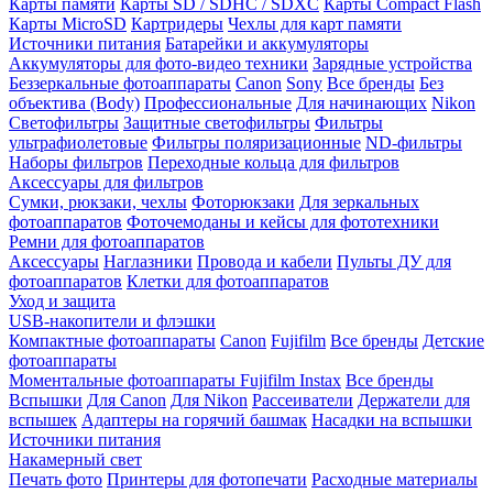
Карты памяти
Карты SD / SDHC / SDXC
Карты Compact Flash
Карты MicroSD
Картридеры
Чехлы для карт памяти
Источники питания
Батарейки и аккумуляторы
Аккумуляторы для фото-видео техники
Зарядные устройства
Беззеркальные фотоаппараты
Canon
Sony
Все бренды
Без
объектива (Body)
Профессиональные
Для начинающих
Nikon
Светофильтры
Защитные светофильтры
Фильтры
ультрафиолетовые
Фильтры поляризационные
ND-фильтры
Наборы фильтров
Переходные кольца для фильтров
Аксессуары для фильтров
Сумки, рюкзаки, чехлы
Фоторюкзаки
Для зеркальных
фотоаппаратов
Фоточемоданы и кейсы для фототехники
Ремни для фотоаппаратов
Аксессуары
Наглазники
Провода и кабели
Пульты ДУ для
фотоаппаратов
Клетки для фотоаппаратов
Уход и защита
USB-накопители и флэшки
Компактные фотоаппараты
Canon
Fujifilm
Все бренды
Детские
фотоаппараты
Моментальные фотоаппараты
Fujifilm Instax
Все бренды
Вспышки
Для Canon
Для Nikon
Рассеиватели
Держатели для
вспышек
Адаптеры на горячий башмак
Насадки на вспышки
Источники питания
Накамерный свет
Печать фото
Принтеры для фотопечати
Расходные материалы