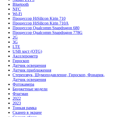
Bluetooth
NFC
Wi-Fi
Процессор HiSilicon Kirin 710
Процессор HiSilicon Kirin 710A
Процессор Qualcomm Snapdragon 680
Процессор Qualcomm Snapdragon 778G
2G
3G
LTE
USB хост (OTG)
Акселерометр
Гироскоп
Датчик освещения
Датчик приближения
Стереозвук, Шумоподавление, Гироскоп, Фонарик,
Датчик освещения
Фотокамера
Бюджетные модели
Флагман
2022
2023
Тонкая рамка
Сканер в экране