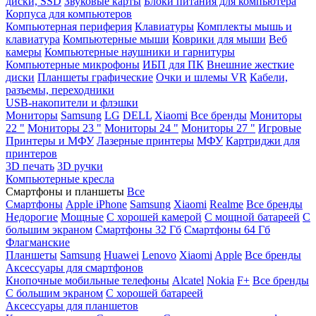
диски, SSD
Звуковые карты
Блоки питания для компьютера
Корпуса для компьютеров
Компьютерная периферия
Клавиатуры
Комплекты мышь и
клавиатура
Компьютерные мыши
Коврики для мыши
Веб
камеры
Компьютерные наушники и гарнитуры
Компьютерные микрофоны
ИБП для ПК
Внешние жесткие
диски
Планшеты графические
Очки и шлемы VR
Кабели,
разъемы, переходники
USB-накопители и флэшки
Мониторы
Samsung
LG
DELL
Xiaomi
Все бренды
Мониторы
22 "
Мониторы 23 "
Мониторы 24 "
Мониторы 27 "
Игровые
Принтеры и МФУ
Лазерные принтеры
МФУ
Картриджи для
принтеров
3D печать
3D ручки
Компьютерные кресла
Смартфоны и планшеты
Все
Смартфоны
Apple iPhone
Samsung
Xiaomi
Realme
Все бренды
Недорогие
Мощные
С хорошей камерой
С мощной батареей
С
большим экраном
Смартфоны 32 Гб
Смартфоны 64 Гб
Флагманские
Планшеты
Samsung
Huawei
Lenovo
Xiaomi
Apple
Все бренды
Аксессуары для смартфонов
Кнопочные мобильные телефоны
Alcatel
Nokia
F+
Все бренды
С большим экраном
С хорошей батареей
Аксессуары для планшетов