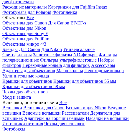
для фотопечати
Расходные материалы
Картриджи для Fujifilm Instax
Фотобумага для Polaroid
Фотопленка
Объективы
Все
Объективы для Canon
Для Canon EF/EF-s
Объективы для Nikon
Объективы для Sony E
Объективы для Fujifilm
Объективы микро 4/3
Бленды
Для Canon
Для Nikon
Универсальные
Светофильтры
Защитные фильтры
ND-фильры
Фильтры
поляризационные
Фильтры ультрафиолетовые
Наборы
фильтров
Переходные кольца для фильтров
Аксессуары
Адаптеры для объективов
Макрокольца
Переходные кольца
Удлинительные кольца
Крышки для объективов
Крышки для объективов 55 мм
Крышки для объективов 58 мм
Чехлы для объективов
Уход и защита
Вспышки, источники света
Все
Вспышки
Вспышки для Canon
Вспышки для Nikon
Ведущие
вспышки
Ведомые вспышки
Рассеиватели
Держатели для
вспышкек
Адаптеры на горячий башмак
Насадки на вспышки
Источники питания
Чехлы для вспышек
Фотобоксы