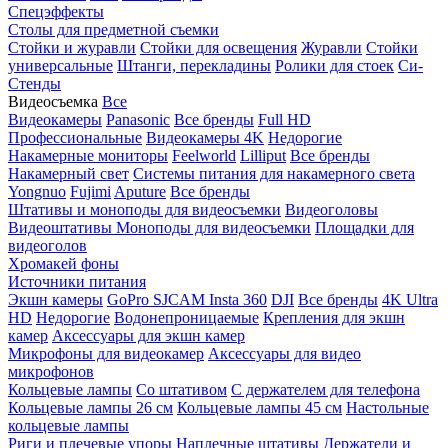
Спецэффекты
Столы для предметной съемки
Стойки и журавли
Стойки для освещения
Журавли
Стойки
универсальные
Штанги, перекладины
Ролики для стоек
Си-
Стенды
Видеосъемка
Все
Видеокамеры
Panasonic
Все бренды
Full HD
Профессиональные
Видеокамеры 4K
Недорогие
Накамерные мониторы
Feelworld
Lilliput
Все бренды
Накамерный свет
Системы питания для накамерного света
Yongnuo
Fujimi
Aputure
Все бренды
Штативы и моноподы для видеосъемки
Видеоголовы
Видеоштативы
Моноподы для видеосъемки
Площадки для
видеоголов
Хромакей фоны
Источники питания
Экшн камеры
GoPro
SJCAM
Insta 360
DJI
Все бренды
4K Ultra
HD
Недорогие
Водонепроницаемые
Крепления для экшн
камер
Аксессуары для экшн камер
Микрофоны для видеокамер
Аксессуары для видео
микрофонов
Кольцевые лампы
Со штативом
C держателем для телефона
Кольцевые лампы 26 см
Кольцевые лампы 45 см
Настольные
кольцевые лампы
Риги и плечевые упоры
Наплечные штативы
Держатели и