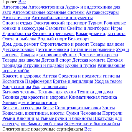
Прочее
Все
Автотовары
Автоэлектроника
Аудио- и видеотехника для
авто
Автомобильные охранные системы
Автоаксессуары
Автозапчасти
Автомобильные инструменты
Спорт и отдых
Электрический транспорт
Туризм
Роликовые
коньки и аксессуары
Самокаты
Скейты и лонгборды
Игры
Единоборства
Фитнес и тренажеры
Командные виды спорта
Охота и рыбалка
Водный спорт
Велоспорт
Дом, дача, ремонт
Строительство и ремонт
Товары для дома
Детские товары
Детские коляски
Питание и кормление
Уход и
гигиена
Товары для новорождённых
Детские автокресла
Товары для школы
Детский спорт
Детская комната
Детская
площадка
Игрушки и подарки
Куклы и пупсы
Развивающие
игры и хобби
Красота и здоровье
Аптека
Средства и предметы гигиены
Косметика
Парфюмерия
Бритье и депиляция
Уход за телом
Уход за лицом
Уход за волосами
Бытовая техника
Техника для кухни
Техника для дома
Техника для красоты и здоровья
Климатическая техника
Умный дом и безопасность
Белье и аксессуары
Белье
Солнцезащитные очки
Зонты
Кошельки, визитницы, кисеты
Сумки
Чемоданы
Портфели
Ремни
Ключницы
Умные ручки и блокноты
Шкатулки для
аксессуаров
Замки для багажа
Косметички и бьюти-кейсы
Электронные подарочные сертификаты
Все