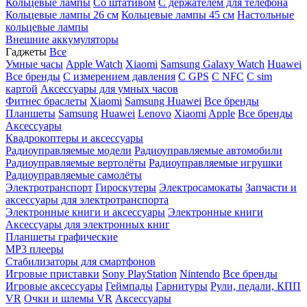
Кольцевые лампы
Со штативом
C держателем для телефона
Кольцевые лампы 26 см
Кольцевые лампы 45 см
Настольные
кольцевые лампы
Внешние аккумуляторы
Гаджеты
Все
Умные часы
Apple Watch
Xiaomi
Samsung Galaxy Watch
Huawei
Все бренды
C измерением давления
C GPS
C NFC
C sim
картой
Аксессуары для умных часов
Фитнес браслеты
Xiaomi
Samsung
Huawei
Все бренды
Планшеты
Samsung
Huawei
Lenovo
Xiaomi
Apple
Все бренды
Аксессуары
Квадрокоптеры и аксессуары
Радиоуправляемые модели
Радиоуправляемые автомобили
Радиоуправляемые вертолёты
Радиоуправляемые игрушки
Радиоуправляемые самолёты
Электротранспорт
Гироскутеры
Электросамокаты
Запчасти и
аксессуары для электротранспорта
Электронные книги и аксессуары
Электронные книги
Аксессуары для электронных книг
Планшеты графические
MP3 плееры
Стабилизаторы для смартфонов
Игровые приставки
Sony PlayStation
Nintendo
Все бренды
Игровые аксессуары
Геймпады
Гарнитуры
Рули, педали, КПП
VR
Очки и шлемы VR
Аксессуары