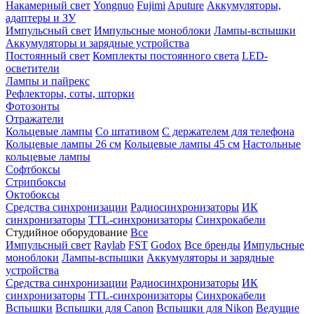
Накамерный свет
Yongnuo
Fujimi
Aputure
Аккумуляторы,
адаптеры и ЗУ
Импульсный свет
Импульсные моноблоки
Лампы-вспышки
Аккумуляторы и зарядные устройства
Постоянный свет
Комплекты постоянного света
LED-
осветители
Лампы и пайрекс
Рефлекторы, соты, шторки
Фотозонты
Отражатели
Кольцевые лампы
Со штативом
С держателем для телефона
Кольцевые лампы 26 см
Кольцевые лампы 45 см
Настольные
кольцевые лампы
Софтбоксы
Стрипбоксы
Октобоксы
Средства синхронизации
Радиосинхронизаторы
ИК
синхронизаторы
TTL-синхронизаторы
Синхрокабели
Студийное оборудование
Все
Импульсный свет
Raylab
FST
Godox
Все бренды
Импульсные
моноблоки
Лампы-вспышки
Аккумуляторы и зарядные
устройства
Средства синхронизации
Радиосинхронизаторы
ИК
синхронизаторы
TTL-синхронизаторы
Синхрокабели
Вспышки
Вспышки для Canon
Вспышки для Nikon
Ведущие