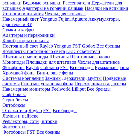
вспышки
Ведомые вспышки
Рассеиватели
Держатели для
вспышек
Адаптеры на горячий башмак
Насадки на вспышки
Источники питания
Чехлы для вспышек
Накамерный свет
Yongnuo
Fujimi
Aputure
Аккумуляторы,
адаптеры и ЗУ
Сумки и кофры
Адаптеры и переходники
Калибраторы и шкалы
Постоянный свет
Raylab
Yongnuo
FST
Godox
Все бренды
Комплекты постоянного света
LED-осветители
Штативы и моноподы
Штативы
Штативные головы
Моноподы
Площадки для штативов
Чехлы для штативов
Фотофоны
Raylab
Colorama
FST
Все бренды
Бумажные фоны
Хромакей фоны
Виниловые фоны
Системы крепления
Зажимы, держатели, муфты
Подвесные
системы
Системы установки фона
Переходники и адаптеры
Накамерные мониторы
Feelworld
Lilliput
Все бренды
Софтбоксы
Стрипбоксы
Октобоксы
Отражатели
Raylab
FST
Все бренды
Лампы и пайрекс
Рефлекторы, соты, шторки
Фотозонты
Фотобоксы
FST
Все бренды