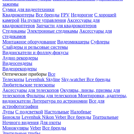
зажимы
Сумки для видеотехники
Квадрокоптеры
Все бренды
FPV
Недорогие
С хорошей
камерой
На пульте управления
Аксессуары для
квадрокоптеров
Запчасти для квадрокоптеров
Стедикамы
Электронные стедикамы
Аксессуары для
стедикамов
Монтажное оборудование
Видеомикшеры
Суфлеры
Слайдеры и рельсовые системы
Видоискатели и фоллоу-фокусы
Аудио рекордеры
Видеосендеры
Видеорекордеры
Оптические приборы
Все
Телескопы
Levenhuk Skyline
Sky-watcher
Все бренды
Любительские телескопы
Аксессуары для телескопов
Окуляры, линзы, призмы для
телескопов
Фильтры для телескопов
Монтировки, адаптеры,
видоискатели
Литература по астрономии
Все для
астрофотографии
Лупы
С подсветкой
Настольные
Налобные
Бинокли
Levenhuk
Nikon
Veber
Все бренды
Театральные
Ночного видения
Для охоты
Монокуляры
Veber
Все бренды
Зрительные трубы