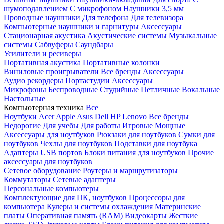
шумоподавлением
С микрофоном
Наушники 3,5 мм
Проводные наушники
Для телефона
Для телевизора
Компьютерные наушники и гарнитуры
Аксессуары
Стационарная акустика
Акустические системы
Музыкальные
системы
Сабвуферы
Саундбары
Усилители и ресиверы
Портативная акустика
Портативные колонки
Виниловые проигрыватели
Все бренды
Аксессуары
Аудио рекордеры
Портастудии
Аксессуары
Микрофоны
Беспроводные
Студийные
Петличные
Вокальные
Настольные
Компьютерная техника
Все
Ноутбуки
Acer
Apple
Asus
Dell
HP
Lenovo
Все бренды
Недорогие
Для учебы
Для работы
Игровые
Мощные
Аксессуары для ноутбуков
Рюкзаки для ноутбуков
Сумки для
ноутбуков
Чехлы для ноутбуков
Подставки для ноутбука
Адаптеры USB портов
Блоки питания для ноутбуков
Прочие
аксессуары для ноутбуков
Сетевое оборудование
Роутеры и маршрутизаторы
Коммутаторы
Сетевые адаптеры
Персональные компьютеры
Комплектующие для ПК, ноутбуков
Процессоры для
компьютера
Кулеры и системы охлаждения
Материнские
платы
Оперативная память (RAM)
Видеокарты
Жесткие