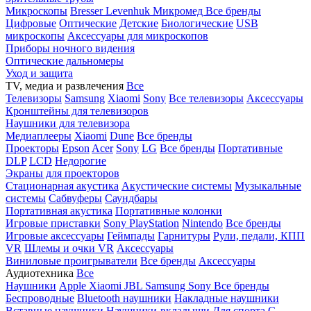
Микроскопы
Bresser
Levenhuk
Микромед
Все бренды
Цифровые
Оптические
Детские
Биологические
USB
микроскопы
Аксессуары для микроскопов
Приборы ночного видения
Оптические дальномеры
Уход и защита
TV, медиа и развлечения
Все
Телевизоры
Samsung
Xiaomi
Sony
Все телевизоры
Аксессуары
Кронштейны для телевизоров
Наушники для телевизора
Медиаплееры
Xiaomi
Dune
Все бренды
Проекторы
Epson
Acer
Sony
LG
Все бренды
Портативные
DLP
LCD
Недорогие
Экраны для проекторов
Стационарная акустика
Акустические системы
Музыкальные
системы
Сабвуферы
Саундбары
Портативная акустика
Портативные колонки
Игровые приставки
Sony PlayStation
Nintendo
Все бренды
Игровые аксессуары
Геймпады
Гарнитуры
Рули, педали, КПП
VR
Шлемы и очки VR
Аксессуары
Виниловые проигрыватели
Все бренды
Аксессуары
Аудиотехника
Все
Наушники
Apple
Xiaomi
JBL
Samsung
Sony
Все бренды
Беспроводные
Bluetooth наушники
Накладные наушники
Вставные наушники
Наушники-вкладыши
Для спорта
С