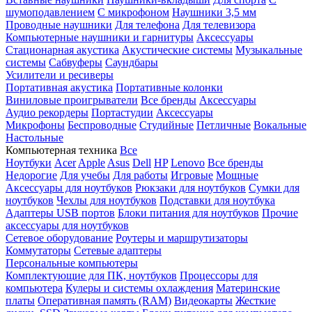
шумоподавлением
С микрофоном
Наушники 3,5 мм
Проводные наушники
Для телефона
Для телевизора
Компьютерные наушники и гарнитуры
Аксессуары
Стационарная акустика
Акустические системы
Музыкальные
системы
Сабвуферы
Саундбары
Усилители и ресиверы
Портативная акустика
Портативные колонки
Виниловые проигрыватели
Все бренды
Аксессуары
Аудио рекордеры
Портастудии
Аксессуары
Микрофоны
Беспроводные
Студийные
Петличные
Вокальные
Настольные
Компьютерная техника
Все
Ноутбуки
Acer
Apple
Asus
Dell
HP
Lenovo
Все бренды
Недорогие
Для учебы
Для работы
Игровые
Мощные
Аксессуары для ноутбуков
Рюкзаки для ноутбуков
Сумки для
ноутбуков
Чехлы для ноутбуков
Подставки для ноутбука
Адаптеры USB портов
Блоки питания для ноутбуков
Прочие
аксессуары для ноутбуков
Сетевое оборудование
Роутеры и маршрутизаторы
Коммутаторы
Сетевые адаптеры
Персональные компьютеры
Комплектующие для ПК, ноутбуков
Процессоры для
компьютера
Кулеры и системы охлаждения
Материнские
платы
Оперативная память (RAM)
Видеокарты
Жесткие