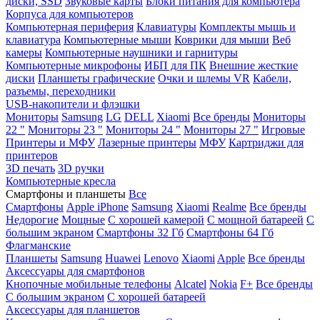
диски, SSD
Звуковые карты
Блоки питания для компьютера
Корпуса для компьютеров
Компьютерная периферия
Клавиатуры
Комплекты мышь и
клавиатура
Компьютерные мыши
Коврики для мыши
Веб
камеры
Компьютерные наушники и гарнитуры
Компьютерные микрофоны
ИБП для ПК
Внешние жесткие
диски
Планшеты графические
Очки и шлемы VR
Кабели,
разъемы, переходники
USB-накопители и флэшки
Мониторы
Samsung
LG
DELL
Xiaomi
Все бренды
Мониторы
22 "
Мониторы 23 "
Мониторы 24 "
Мониторы 27 "
Игровые
Принтеры и МФУ
Лазерные принтеры
МФУ
Картриджи для
принтеров
3D печать
3D ручки
Компьютерные кресла
Смартфоны и планшеты
Все
Смартфоны
Apple iPhone
Samsung
Xiaomi
Realme
Все бренды
Недорогие
Мощные
С хорошей камерой
С мощной батареей
С
большим экраном
Смартфоны 32 Гб
Смартфоны 64 Гб
Флагманские
Планшеты
Samsung
Huawei
Lenovo
Xiaomi
Apple
Все бренды
Аксессуары для смартфонов
Кнопочные мобильные телефоны
Alcatel
Nokia
F+
Все бренды
С большим экраном
С хорошей батареей
Аксессуары для планшетов