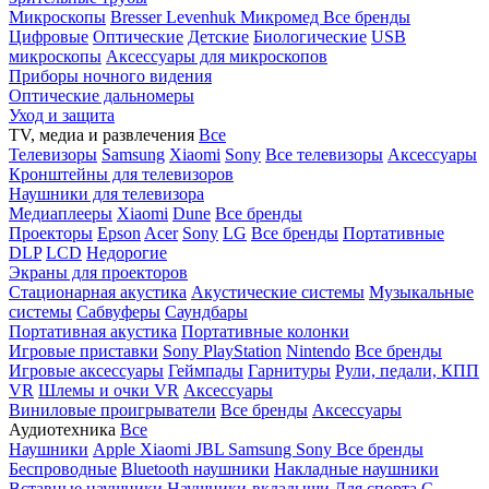
Микроскопы
Bresser
Levenhuk
Микромед
Все бренды
Цифровые
Оптические
Детские
Биологические
USB
микроскопы
Аксессуары для микроскопов
Приборы ночного видения
Оптические дальномеры
Уход и защита
TV, медиа и развлечения
Все
Телевизоры
Samsung
Xiaomi
Sony
Все телевизоры
Аксессуары
Кронштейны для телевизоров
Наушники для телевизора
Медиаплееры
Xiaomi
Dune
Все бренды
Проекторы
Epson
Acer
Sony
LG
Все бренды
Портативные
DLP
LCD
Недорогие
Экраны для проекторов
Стационарная акустика
Акустические системы
Музыкальные
системы
Сабвуферы
Саундбары
Портативная акустика
Портативные колонки
Игровые приставки
Sony PlayStation
Nintendo
Все бренды
Игровые аксессуары
Геймпады
Гарнитуры
Рули, педали, КПП
VR
Шлемы и очки VR
Аксессуары
Виниловые проигрыватели
Все бренды
Аксессуары
Аудиотехника
Все
Наушники
Apple
Xiaomi
JBL
Samsung
Sony
Все бренды
Беспроводные
Bluetooth наушники
Накладные наушники
Вставные наушники
Наушники-вкладыши
Для спорта
С