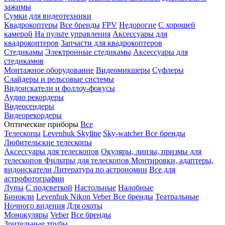
зажимы
Сумки для видеотехники
Квадрокоптеры
Все бренды
FPV
Недорогие
С хорошей
камерой
На пульте управления
Аксессуары для
квадрокоптеров
Запчасти для квадрокоптеров
Стедикамы
Электронные стедикамы
Аксессуары для
стедикамов
Монтажное оборудование
Видеомикшеры
Суфлеры
Слайдеры и рельсовые системы
Видоискатели и фоллоу-фокусы
Аудио рекордеры
Видеосендеры
Видеорекордеры
Оптические приборы
Все
Телескопы
Levenhuk Skyline
Sky-watcher
Все бренды
Любительские телескопы
Аксессуары для телескопов
Окуляры, линзы, призмы для
телескопов
Фильтры для телескопов
Монтировки, адаптеры,
видоискатели
Литература по астрономии
Все для
астрофотографии
Лупы
С подсветкой
Настольные
Налобные
Бинокли
Levenhuk
Nikon
Veber
Все бренды
Театральные
Ночного видения
Для охоты
Монокуляры
Veber
Все бренды
Зрительные трубы