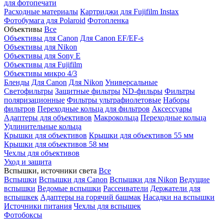
для фотопечати
Расходные материалы
Картриджи для Fujifilm Instax
Фотобумага для Polaroid
Фотопленка
Объективы
Все
Объективы для Canon
Для Canon EF/EF-s
Объективы для Nikon
Объективы для Sony E
Объективы для Fujifilm
Объективы микро 4/3
Бленды
Для Canon
Для Nikon
Универсальные
Светофильтры
Защитные фильтры
ND-фильры
Фильтры
поляризационные
Фильтры ультрафиолетовые
Наборы
фильтров
Переходные кольца для фильтров
Аксессуары
Адаптеры для объективов
Макрокольца
Переходные кольца
Удлинительные кольца
Крышки для объективов
Крышки для объективов 55 мм
Крышки для объективов 58 мм
Чехлы для объективов
Уход и защита
Вспышки, источники света
Все
Вспышки
Вспышки для Canon
Вспышки для Nikon
Ведущие
вспышки
Ведомые вспышки
Рассеиватели
Держатели для
вспышкек
Адаптеры на горячий башмак
Насадки на вспышки
Источники питания
Чехлы для вспышек
Фотобоксы