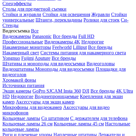
Спецэффекты
Столы для предметной съемки
Стойки и журавли
Стойки для освещения
Журавли
Стойки
универсальные
Штанги, перекладины
Ролики для стоек
Си-
Стенды
Видеосъемка
Все
Видеокамеры
Panasonic
Все бренды
Full HD
Профессиональные
Видеокамеры 4K
Недорогие
Накамерные мониторы
Feelworld
Lilliput
Все бренды
Накамерный свет
Системы питания для накамерного света
Yongnuo
Fujimi
Aputure
Все бренды
Штативы и моноподы для видеосъемки
Видеоголовы
Видеоштативы
Моноподы для видеосъемки
Площадки для
видеоголов
Хромакей фоны
Источники питания
Экшн камеры
GoPro
SJCAM
Insta 360
DJI
Все бренды
4K Ultra
HD
Недорогие
Водонепроницаемые
Крепления для экшн
камер
Аксессуары для экшн камер
Микрофоны для видеокамер
Аксессуары для видео
микрофонов
Кольцевые лампы
Со штативом
C держателем для телефона
Кольцевые лампы 26 см
Кольцевые лампы 45 см
Настольные
кольцевые лампы
Риги и плечевые упоры
Наплечные штативы
Держатели и