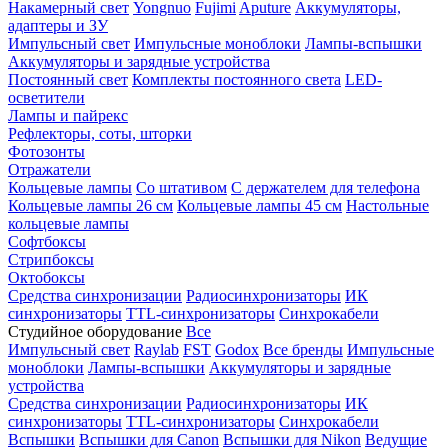
Накамерный свет
Yongnuo
Fujimi
Aputure
Аккумуляторы,
адаптеры и ЗУ
Импульсный свет
Импульсные моноблоки
Лампы-вспышки
Аккумуляторы и зарядные устройства
Постоянный свет
Комплекты постоянного света
LED-
осветители
Лампы и пайрекс
Рефлекторы, соты, шторки
Фотозонты
Отражатели
Кольцевые лампы
Со штативом
С держателем для телефона
Кольцевые лампы 26 см
Кольцевые лампы 45 см
Настольные
кольцевые лампы
Софтбоксы
Стрипбоксы
Октобоксы
Средства синхронизации
Радиосинхронизаторы
ИК
синхронизаторы
TTL-синхронизаторы
Синхрокабели
Студийное оборудование
Все
Импульсный свет
Raylab
FST
Godox
Все бренды
Импульсные
моноблоки
Лампы-вспышки
Аккумуляторы и зарядные
устройства
Средства синхронизации
Радиосинхронизаторы
ИК
синхронизаторы
TTL-синхронизаторы
Синхрокабели
Вспышки
Вспышки для Canon
Вспышки для Nikon
Ведущие