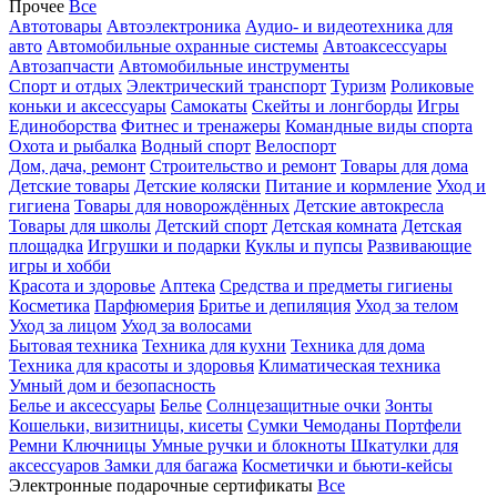
Прочее
Все
Автотовары
Автоэлектроника
Аудио- и видеотехника для
авто
Автомобильные охранные системы
Автоаксессуары
Автозапчасти
Автомобильные инструменты
Спорт и отдых
Электрический транспорт
Туризм
Роликовые
коньки и аксессуары
Самокаты
Скейты и лонгборды
Игры
Единоборства
Фитнес и тренажеры
Командные виды спорта
Охота и рыбалка
Водный спорт
Велоспорт
Дом, дача, ремонт
Строительство и ремонт
Товары для дома
Детские товары
Детские коляски
Питание и кормление
Уход и
гигиена
Товары для новорождённых
Детские автокресла
Товары для школы
Детский спорт
Детская комната
Детская
площадка
Игрушки и подарки
Куклы и пупсы
Развивающие
игры и хобби
Красота и здоровье
Аптека
Средства и предметы гигиены
Косметика
Парфюмерия
Бритье и депиляция
Уход за телом
Уход за лицом
Уход за волосами
Бытовая техника
Техника для кухни
Техника для дома
Техника для красоты и здоровья
Климатическая техника
Умный дом и безопасность
Белье и аксессуары
Белье
Солнцезащитные очки
Зонты
Кошельки, визитницы, кисеты
Сумки
Чемоданы
Портфели
Ремни
Ключницы
Умные ручки и блокноты
Шкатулки для
аксессуаров
Замки для багажа
Косметички и бьюти-кейсы
Электронные подарочные сертификаты
Все