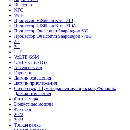
Bluetooth
NFC
Wi-Fi
Процессор HiSilicon Kirin 710
Процессор HiSilicon Kirin 710A
Процессор Qualcomm Snapdragon 680
Процессор Qualcomm Snapdragon 778G
2G
3G
LTE
VoLTE,GSM
USB хост (OTG)
Акселерометр
Гироскоп
Датчик освещения
Датчик приближения
Стереозвук, Шумоподавление, Гироскоп, Фонарик,
Датчик освещения
Фотокамера
Бюджетные модели
Флагман
2022
2023
Тонкая рамка