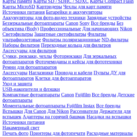
Карты памяти
Карты SD / SDHC / SDXC
Карты Compact Flash
Карты MicroSD
Картридеры
Чехлы для карт памяти
Источники питания
Батарейки и аккумуляторы
Аккумуляторы для фото-видео техники
Зарядные устройства
Беззеркальные фотоаппараты
Canon
Sony
Все бренды
Без
объектива (Body)
Профессиональные
Для начинающих
Nikon
Светофильтры
Защитные светофильтры
Фильтры
ультрафиолетовые
Фильтры поляризационные
ND-фильтры
Наборы фильтров
Переходные кольца для фильтров
Аксессуары для фильтров
Сумки, рюкзаки, чехлы
Фоторюкзаки
Для зеркальных
фотоаппаратов
Фоточемоданы и кейсы для фототехники
Ремни для фотоаппаратов
Аксессуары
Наглазники
Провода и кабели
Пульты ДУ для
фотоаппаратов
Клетки для фотоаппаратов
Уход и защита
USB-накопители и флэшки
Компактные фотоаппараты
Canon
Fujifilm
Все бренды
Детские
фотоаппараты
Моментальные фотоаппараты
Fujifilm Instax
Все бренды
Вспышки
Для Canon
Для Nikon
Рассеиватели
Держатели для
вспышек
Адаптеры на горячий башмак
Насадки на вспышки
Источники питания
Накамерный свет
Печать фото
Принтеры для фотопечати
Расходные материалы