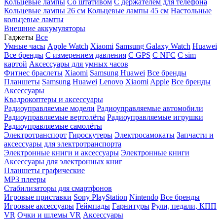
Кольцевые лампы
Со штативом
C держателем для телефона
Кольцевые лампы 26 см
Кольцевые лампы 45 см
Настольные
кольцевые лампы
Внешние аккумуляторы
Гаджеты
Все
Умные часы
Apple Watch
Xiaomi
Samsung Galaxy Watch
Huawei
Все бренды
C измерением давления
C GPS
C NFC
C sim
картой
Аксессуары для умных часов
Фитнес браслеты
Xiaomi
Samsung
Huawei
Все бренды
Планшеты
Samsung
Huawei
Lenovo
Xiaomi
Apple
Все бренды
Аксессуары
Квадрокоптеры и аксессуары
Радиоуправляемые модели
Радиоуправляемые автомобили
Радиоуправляемые вертолёты
Радиоуправляемые игрушки
Радиоуправляемые самолёты
Электротранспорт
Гироскутеры
Электросамокаты
Запчасти и
аксессуары для электротранспорта
Электронные книги и аксессуары
Электронные книги
Аксессуары для электронных книг
Планшеты графические
MP3 плееры
Стабилизаторы для смартфонов
Игровые приставки
Sony PlayStation
Nintendo
Все бренды
Игровые аксессуары
Геймпады
Гарнитуры
Рули, педали, КПП
VR
Очки и шлемы VR
Аксессуары