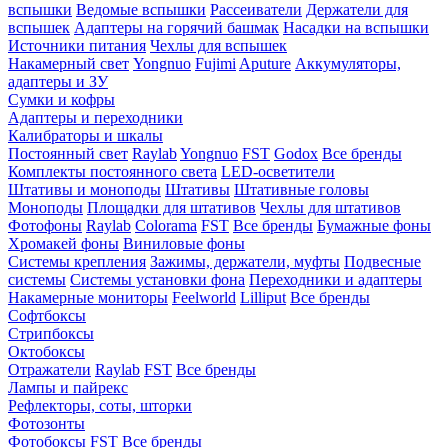
вспышки
Ведомые вспышки
Рассеиватели
Держатели для
вспышек
Адаптеры на горячий башмак
Насадки на вспышки
Источники питания
Чехлы для вспышек
Накамерный свет
Yongnuo
Fujimi
Aputure
Аккумуляторы,
адаптеры и ЗУ
Сумки и кофры
Адаптеры и переходники
Калибраторы и шкалы
Постоянный свет
Raylab
Yongnuo
FST
Godox
Все бренды
Комплекты постоянного света
LED-осветители
Штативы и моноподы
Штативы
Штативные головы
Моноподы
Площадки для штативов
Чехлы для штативов
Фотофоны
Raylab
Colorama
FST
Все бренды
Бумажные фоны
Хромакей фоны
Виниловые фоны
Системы крепления
Зажимы, держатели, муфты
Подвесные
системы
Системы установки фона
Переходники и адаптеры
Накамерные мониторы
Feelworld
Lilliput
Все бренды
Софтбоксы
Стрипбоксы
Октобоксы
Отражатели
Raylab
FST
Все бренды
Лампы и пайрекс
Рефлекторы, соты, шторки
Фотозонты
Фотобоксы
FST
Все бренды