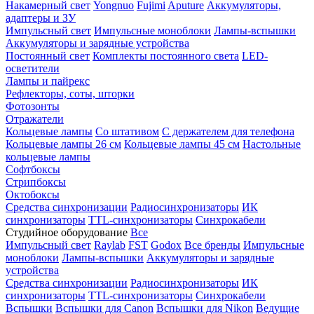
Накамерный свет
Yongnuo
Fujimi
Aputure
Аккумуляторы,
адаптеры и ЗУ
Импульсный свет
Импульсные моноблоки
Лампы-вспышки
Аккумуляторы и зарядные устройства
Постоянный свет
Комплекты постоянного света
LED-
осветители
Лампы и пайрекс
Рефлекторы, соты, шторки
Фотозонты
Отражатели
Кольцевые лампы
Со штативом
С держателем для телефона
Кольцевые лампы 26 см
Кольцевые лампы 45 см
Настольные
кольцевые лампы
Софтбоксы
Стрипбоксы
Октобоксы
Средства синхронизации
Радиосинхронизаторы
ИК
синхронизаторы
TTL-синхронизаторы
Синхрокабели
Студийное оборудование
Все
Импульсный свет
Raylab
FST
Godox
Все бренды
Импульсные
моноблоки
Лампы-вспышки
Аккумуляторы и зарядные
устройства
Средства синхронизации
Радиосинхронизаторы
ИК
синхронизаторы
TTL-синхронизаторы
Синхрокабели
Вспышки
Вспышки для Canon
Вспышки для Nikon
Ведущие