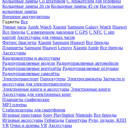
Кольцевые лампы
Со штативом
C держателем для телефона
Кольцевые лампы 26 см
Кольцевые лампы 45 см
Настольные
кольцевые лампы
Внешние аккумуляторы
Гаджеты
Все
Умные часы
Apple Watch
Xiaomi
Samsung Galaxy Watch
Huawei
Все бренды
C измерением давления
C GPS
C NFC
C sim
картой
Аксессуары для умных часов
Фитнес браслеты
Xiaomi
Samsung
Huawei
Все бренды
Планшеты
Samsung
Huawei
Lenovo
Xiaomi
Apple
Все бренды
Аксессуары
Квадрокоптеры и аксессуары
Радиоуправляемые модели
Радиоуправляемые автомобили
Радиоуправляемые вертолёты
Радиоуправляемые игрушки
Радиоуправляемые самолёты
Электротранспорт
Гироскутеры
Электросамокаты
Запчасти и
аксессуары для электротранспорта
Электронные книги и аксессуары
Электронные книги
Аксессуары для электронных книг
Планшеты графические
MP3 плееры
Стабилизаторы для смартфонов
Игровые приставки
Sony PlayStation
Nintendo
Все бренды
Игровые аксессуары
Геймпады
Гарнитуры
Рули, педали, КПП
VR
Очки и шлемы VR
Аксессуары