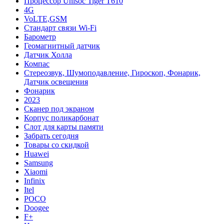
Процессор Unisoc Tiger T610
4G
VoLTE,GSM
Cтандарт связи Wi-Fi
Барометр
Геомагнитный датчик
Датчик Холла
Компас
Стереозвук, Шумоподавление, Гироскоп, Фонарик,
Датчик освещения
Фонарик
2023
Сканер под экраном
Корпус поликарбонат
Слот для карты памяти
Забрать сегодня
Товары со скидкой
Huawei
Samsung
Xiaomi
Infinix
Itel
POCO
Doogee
F+