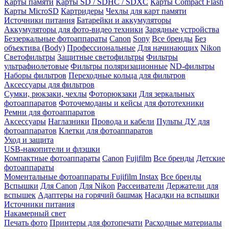
Карты памяти
Карты SD / SDHC / SDXC
Карты Compact Flash
Карты MicroSD
Картридеры
Чехлы для карт памяти
Источники питания
Батарейки и аккумуляторы
Аккумуляторы для фото-видео техники
Зарядные устройства
Беззеркальные фотоаппараты
Canon
Sony
Все бренды
Без
объектива (Body)
Профессиональные
Для начинающих
Nikon
Светофильтры
Защитные светофильтры
Фильтры
ультрафиолетовые
Фильтры поляризационные
ND-фильтры
Наборы фильтров
Переходные кольца для фильтров
Аксессуары для фильтров
Сумки, рюкзаки, чехлы
Фоторюкзаки
Для зеркальных
фотоаппаратов
Фоточемоданы и кейсы для фототехники
Ремни для фотоаппаратов
Аксессуары
Наглазники
Провода и кабели
Пульты ДУ для
фотоаппаратов
Клетки для фотоаппаратов
Уход и защита
USB-накопители и флэшки
Компактные фотоаппараты
Canon
Fujifilm
Все бренды
Детские
фотоаппараты
Моментальные фотоаппараты
Fujifilm Instax
Все бренды
Вспышки
Для Canon
Для Nikon
Рассеиватели
Держатели для
вспышек
Адаптеры на горячий башмак
Насадки на вспышки
Источники питания
Накамерный свет
Печать фото
Принтеры для фотопечати
Расходные материалы