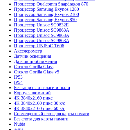
Процессор Qualcomm Snapdragon 870
Процессор Samsung Exynos 1280
Процессор Samsung Exynos 2100
Процессор Samsung Exynos 850
Процессор Unisoc SC9832E
Процессор Unisoc SC9863A
Процессор Unisoc SC9863A
Процессор Unisoc SC9863A
Процессор UNISoC T606
Акселерометр
Датчик освещения
Датчик приближения
Стекло Gorilla Glass
Стекло Gorilla Glass v5
IP53
IP54
Без защиты от влаги и пыли
Корпус алюминий
4K 3840x2160 пикс
4K 3840x2160 пикс 30 к/с
4K 3840x2160 пикс 60 к/с
Совмещенный слот для карты памяти
Без слота для карты памяти
Nubia
Asus