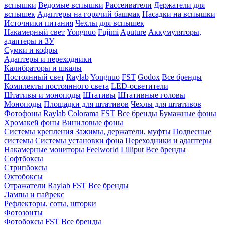
вспышки
Ведомые вспышки
Рассеиватели
Держатели для
вспышек
Адаптеры на горячий башмак
Насадки на вспышки
Источники питания
Чехлы для вспышек
Накамерный свет
Yongnuo
Fujimi
Aputure
Аккумуляторы,
адаптеры и ЗУ
Сумки и кофры
Адаптеры и переходники
Калибраторы и шкалы
Постоянный свет
Raylab
Yongnuo
FST
Godox
Все бренды
Комплекты постоянного света
LED-осветители
Штативы и моноподы
Штативы
Штативные головы
Моноподы
Площадки для штативов
Чехлы для штативов
Фотофоны
Raylab
Colorama
FST
Все бренды
Бумажные фоны
Хромакей фоны
Виниловые фоны
Системы крепления
Зажимы, держатели, муфты
Подвесные
системы
Системы установки фона
Переходники и адаптеры
Накамерные мониторы
Feelworld
Lilliput
Все бренды
Софтбоксы
Стрипбоксы
Октобоксы
Отражатели
Raylab
FST
Все бренды
Лампы и пайрекс
Рефлекторы, соты, шторки
Фотозонты
Фотобоксы
FST
Все бренды