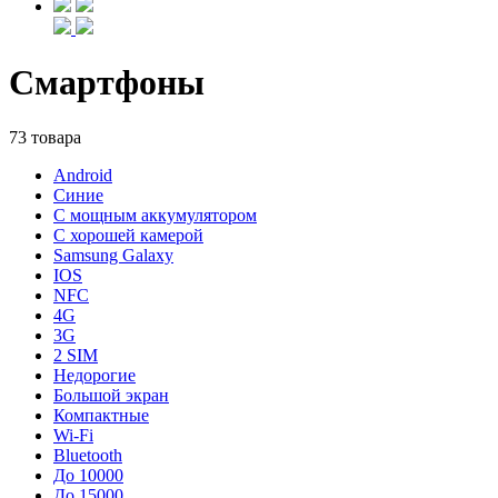
Смартфоны
73 товара
Android
Синие
С мощным аккумулятором
С хорошей камерой
Samsung Galaxy
IOS
NFC
4G
3G
2 SIM
Недорогие
Большой экран
Компактные
Wi-Fi
Bluetooth
До 10000
До 15000