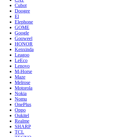
Cubot
Doogee
El
Elephone
GOME
Google
Gooweel
HONOR
Kenxinda
Leagoo
LeEco
Lenovo
M-Horse
Maze
Melrose
Motorola
Nokia
Nomu
OnePlus
Oppo
Oukitel
Realme
SHARP
TCL