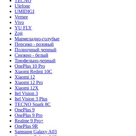
TECNO
Ulefone
UMIDIGI
Vernee
Vivo
YU FLY
Zoji
Мармеладно-голубые
Персико - розовый
Полночный черный
Снежно - белый
Трюфельно-черный
OnePlus 10 Pro
Xiaomi Redmi 10C
Xiaomi 12
Xiaomi 12 Pro
Xiaomi 12X
Itel Vision 3
Itel Vision 3 Plus
TECNO Spark 8C
OnePlus 9
OnePlus 9 Pro
Realme 9 Pro+
OnePlus 9R
Samsung Galaxy A03