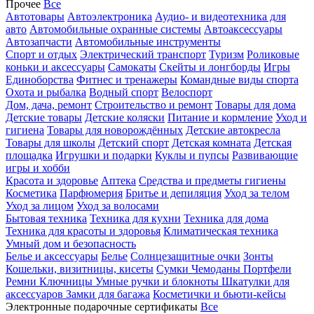
Прочее
Все
Автотовары
Автоэлектроника
Аудио- и видеотехника для
авто
Автомобильные охранные системы
Автоаксессуары
Автозапчасти
Автомобильные инструменты
Спорт и отдых
Электрический транспорт
Туризм
Роликовые
коньки и аксессуары
Самокаты
Скейты и лонгборды
Игры
Единоборства
Фитнес и тренажеры
Командные виды спорта
Охота и рыбалка
Водный спорт
Велоспорт
Дом, дача, ремонт
Строительство и ремонт
Товары для дома
Детские товары
Детские коляски
Питание и кормление
Уход и
гигиена
Товары для новорождённых
Детские автокресла
Товары для школы
Детский спорт
Детская комната
Детская
площадка
Игрушки и подарки
Куклы и пупсы
Развивающие
игры и хобби
Красота и здоровье
Аптека
Средства и предметы гигиены
Косметика
Парфюмерия
Бритье и депиляция
Уход за телом
Уход за лицом
Уход за волосами
Бытовая техника
Техника для кухни
Техника для дома
Техника для красоты и здоровья
Климатическая техника
Умный дом и безопасность
Белье и аксессуары
Белье
Солнцезащитные очки
Зонты
Кошельки, визитницы, кисеты
Сумки
Чемоданы
Портфели
Ремни
Ключницы
Умные ручки и блокноты
Шкатулки для
аксессуаров
Замки для багажа
Косметички и бьюти-кейсы
Электронные подарочные сертификаты
Все