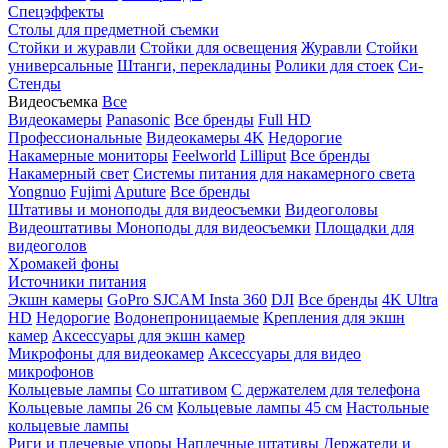
Спецэффекты
Столы для предметной съемки
Стойки и журавли
Стойки для освещения
Журавли
Стойки
универсальные
Штанги, перекладины
Ролики для стоек
Си-
Стенды
Видеосъемка
Все
Видеокамеры
Panasonic
Все бренды
Full HD
Профессиональные
Видеокамеры 4K
Недорогие
Накамерные мониторы
Feelworld
Lilliput
Все бренды
Накамерный свет
Системы питания для накамерного света
Yongnuo
Fujimi
Aputure
Все бренды
Штативы и моноподы для видеосъемки
Видеоголовы
Видеоштативы
Моноподы для видеосъемки
Площадки для
видеоголов
Хромакей фоны
Источники питания
Экшн камеры
GoPro
SJCAM
Insta 360
DJI
Все бренды
4K Ultra
HD
Недорогие
Водонепроницаемые
Крепления для экшн
камер
Аксессуары для экшн камер
Микрофоны для видеокамер
Аксессуары для видео
микрофонов
Кольцевые лампы
Со штативом
C держателем для телефона
Кольцевые лампы 26 см
Кольцевые лампы 45 см
Настольные
кольцевые лампы
Риги и плечевые упоры
Наплечные штативы
Держатели и