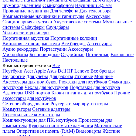
шумоподавлением
С микрофоном
Наушники 3,5 мм
Проводные наушники
Для телефона
Для телевизора
Компьютерные наушники и гарнитуры
Аксессуары
Стационарная акустика
Акустические системы
Музыкальные
системы
Сабвуферы
Саундбары
Усилители и ресиверы
Портативная акустика
Портативные колонки
Виниловые проигрыватели
Все бренды
Аксессуары
Аудио рекордеры
Портастудии
Аксессуары
Микрофоны
Беспроводные
Студийные
Петличные
Вокальные
Настольные
Компьютерная техника
Все
Ноутбуки
Acer
Apple
Asus
Dell
HP
Lenovo
Все бренды
Недорогие
Для учебы
Для работы
Игровые
Мощные
Аксессуары для ноутбуков
Рюкзаки для ноутбуков
Сумки для
ноутбуков
Чехлы для ноутбуков
Подставки для ноутбука
Адаптеры USB портов
Блоки питания для ноутбуков
Прочие
аксессуары для ноутбуков
Сетевое оборудование
Роутеры и маршрутизаторы
Коммутаторы
Сетевые адаптеры
Персональные компьютеры
Комплектующие для ПК, ноутбуков
Процессоры для
компьютера
Кулеры и системы охлаждения
Материнские
платы
Оперативная память (RAM)
Видеокарты
Жесткие