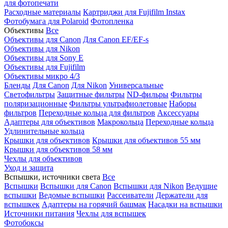
для фотопечати
Расходные материалы
Картриджи для Fujifilm Instax
Фотобумага для Polaroid
Фотопленка
Объективы
Все
Объективы для Canon
Для Canon EF/EF-s
Объективы для Nikon
Объективы для Sony E
Объективы для Fujifilm
Объективы микро 4/3
Бленды
Для Canon
Для Nikon
Универсальные
Светофильтры
Защитные фильтры
ND-фильры
Фильтры
поляризационные
Фильтры ультрафиолетовые
Наборы
фильтров
Переходные кольца для фильтров
Аксессуары
Адаптеры для объективов
Макрокольца
Переходные кольца
Удлинительные кольца
Крышки для объективов
Крышки для объективов 55 мм
Крышки для объективов 58 мм
Чехлы для объективов
Уход и защита
Вспышки, источники света
Все
Вспышки
Вспышки для Canon
Вспышки для Nikon
Ведущие
вспышки
Ведомые вспышки
Рассеиватели
Держатели для
вспышкек
Адаптеры на горячий башмак
Насадки на вспышки
Источники питания
Чехлы для вспышек
Фотобоксы