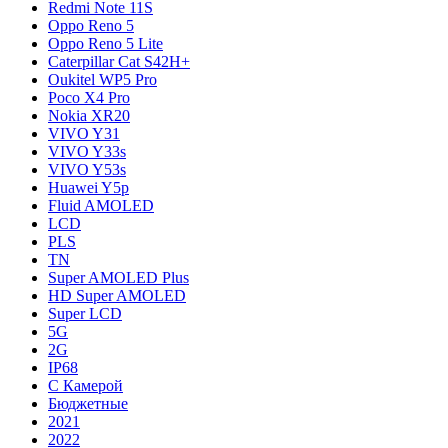
Redmi Note 11S
Oppo Reno 5
Oppo Reno 5 Lite
Caterpillar Cat S42H+
Oukitel WP5 Pro
Poco X4 Pro
Nokia XR20
VIVO Y31
VIVO Y33s
VIVO Y53s
Huawei Y5p
Fluid AMOLED
LCD
PLS
TN
Super AMOLED Plus
HD Super AMOLED
Super LCD
5G
2G
IP68
С Камерой
Бюджетные
2021
2022