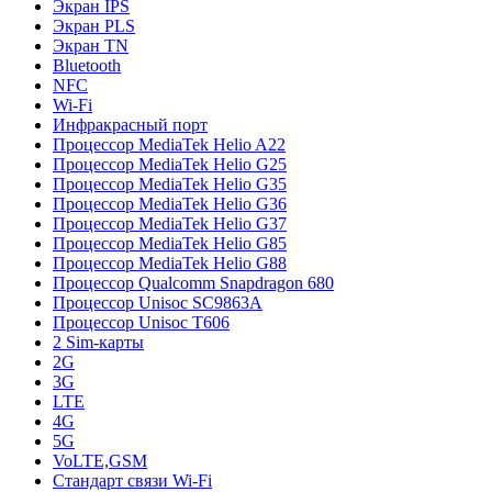
Экран IPS
Экран PLS
Экран TN
Bluetooth
NFC
Wi-Fi
Инфракрасный порт
Процессор MediaTek Helio A22
Процессор MediaTek Helio G25
Процессор MediaTek Helio G35
Процессор MediaTek Helio G36
Процессор MediaTek Helio G37
Процессор MediaTek Helio G85
Процессор MediaTek Helio G88
Процессор Qualcomm Snapdragon 680
Процессор Unisoc SC9863A
Процессор Unisoc T606
2 Sim-карты
2G
3G
LTE
4G
5G
VoLTE,GSM
Стандарт связи Wi-Fi