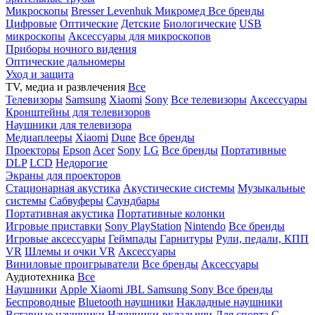
Микроскопы
Bresser
Levenhuk
Микромед
Все бренды
Цифровые
Оптические
Детские
Биологические
USB
микроскопы
Аксессуары для микроскопов
Приборы ночного видения
Оптические дальномеры
Уход и защита
TV, медиа и развлечения
Все
Телевизоры
Samsung
Xiaomi
Sony
Все телевизоры
Аксессуары
Кронштейны для телевизоров
Наушники для телевизора
Медиаплееры
Xiaomi
Dune
Все бренды
Проекторы
Epson
Acer
Sony
LG
Все бренды
Портативные
DLP
LCD
Недорогие
Экраны для проекторов
Стационарная акустика
Акустические системы
Музыкальные
системы
Сабвуферы
Саундбары
Портативная акустика
Портативные колонки
Игровые приставки
Sony PlayStation
Nintendo
Все бренды
Игровые аксессуары
Геймпады
Гарнитуры
Рули, педали, КПП
VR
Шлемы и очки VR
Аксессуары
Виниловые проигрыватели
Все бренды
Аксессуары
Аудиотехника
Все
Наушники
Apple
Xiaomi
JBL
Samsung
Sony
Все бренды
Беспроводные
Bluetooth наушники
Накладные наушники
Вставные наушники
Наушники-вкладыши
Для спорта
С