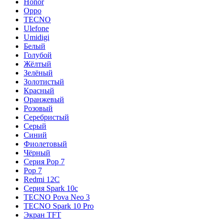
Honor
Oppo
TECNO
Ulefone
Umidigi
Белый
Голубой
Жёлтый
Зелёный
Золотистый
Красный
Оранжевый
Розовый
Серебристый
Серый
Синий
Фиолетовый
Чёрный
Серия Pop 7
Pop 7
Redmi 12C
Серия Spark 10c
TECNO Pova Neo 3
TECNO Spark 10 Pro
Экран TFT