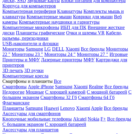
диски, SSD
Звуковые карты
Блоки питания для компьютера
Корпуса для компьютеров
Компьютерная периферия
Клавиатуры
Комплекты мышь и
клавиатура
Компьютерные мыши
Коврики для мыши
Веб
камеры
Компьютерные наушники и гарнитуры
Компьютерные микрофоны
ИБП для ПК
Внешние жесткие
диски
Планшеты графические
Очки и шлемы VR
Кабели,
разъемы, переходники
USB-накопители и флэшки
Мониторы
Samsung
LG
DELL
Xiaomi
Все бренды
Мониторы
22 "
Мониторы 23 "
Мониторы 24 "
Мониторы 27 "
Игровые
Принтеры и МФУ
Лазерные принтеры
МФУ
Картриджи для
принтеров
3D печать
3D ручки
Компьютерные кресла
Смартфоны и планшеты
Все
Смартфоны
Apple iPhone
Samsung
Xiaomi
Realme
Все бренды
Недорогие
Мощные
С хорошей камерой
С мощной батареей
С
большим экраном
Смартфоны 32 Гб
Смартфоны 64 Гб
Флагманские
Планшеты
Samsung
Huawei
Lenovo
Xiaomi
Apple
Все бренды
Аксессуары для смартфонов
Кнопочные мобильные телефоны
Alcatel
Nokia
F+
Все бренды
С большим экраном
С хорошей батареей
Аксессуары для планшетов