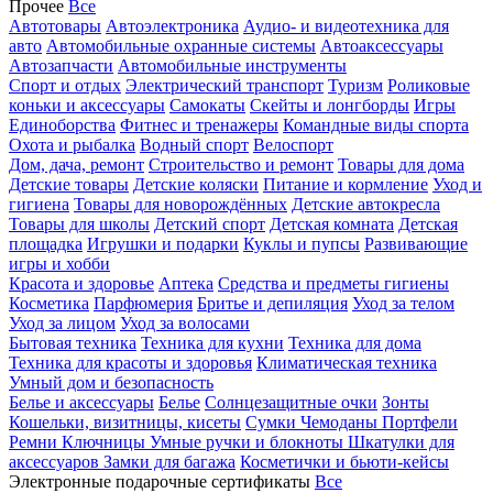
Прочее
Все
Автотовары
Автоэлектроника
Аудио- и видеотехника для
авто
Автомобильные охранные системы
Автоаксессуары
Автозапчасти
Автомобильные инструменты
Спорт и отдых
Электрический транспорт
Туризм
Роликовые
коньки и аксессуары
Самокаты
Скейты и лонгборды
Игры
Единоборства
Фитнес и тренажеры
Командные виды спорта
Охота и рыбалка
Водный спорт
Велоспорт
Дом, дача, ремонт
Строительство и ремонт
Товары для дома
Детские товары
Детские коляски
Питание и кормление
Уход и
гигиена
Товары для новорождённых
Детские автокресла
Товары для школы
Детский спорт
Детская комната
Детская
площадка
Игрушки и подарки
Куклы и пупсы
Развивающие
игры и хобби
Красота и здоровье
Аптека
Средства и предметы гигиены
Косметика
Парфюмерия
Бритье и депиляция
Уход за телом
Уход за лицом
Уход за волосами
Бытовая техника
Техника для кухни
Техника для дома
Техника для красоты и здоровья
Климатическая техника
Умный дом и безопасность
Белье и аксессуары
Белье
Солнцезащитные очки
Зонты
Кошельки, визитницы, кисеты
Сумки
Чемоданы
Портфели
Ремни
Ключницы
Умные ручки и блокноты
Шкатулки для
аксессуаров
Замки для багажа
Косметички и бьюти-кейсы
Электронные подарочные сертификаты
Все