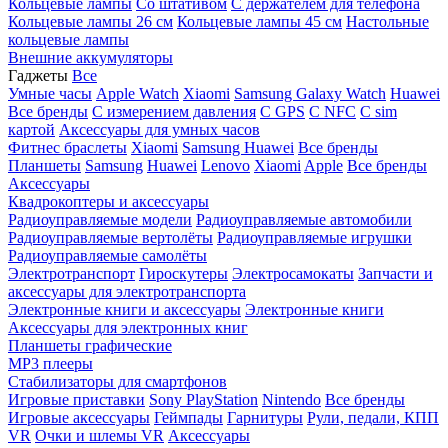
Кольцевые лампы
Со штативом
C держателем для телефона
Кольцевые лампы 26 см
Кольцевые лампы 45 см
Настольные
кольцевые лампы
Внешние аккумуляторы
Гаджеты
Все
Умные часы
Apple Watch
Xiaomi
Samsung Galaxy Watch
Huawei
Все бренды
C измерением давления
C GPS
C NFC
C sim
картой
Аксессуары для умных часов
Фитнес браслеты
Xiaomi
Samsung
Huawei
Все бренды
Планшеты
Samsung
Huawei
Lenovo
Xiaomi
Apple
Все бренды
Аксессуары
Квадрокоптеры и аксессуары
Радиоуправляемые модели
Радиоуправляемые автомобили
Радиоуправляемые вертолёты
Радиоуправляемые игрушки
Радиоуправляемые самолёты
Электротранспорт
Гироскутеры
Электросамокаты
Запчасти и
аксессуары для электротранспорта
Электронные книги и аксессуары
Электронные книги
Аксессуары для электронных книг
Планшеты графические
MP3 плееры
Стабилизаторы для смартфонов
Игровые приставки
Sony PlayStation
Nintendo
Все бренды
Игровые аксессуары
Геймпады
Гарнитуры
Рули, педали, КПП
VR
Очки и шлемы VR
Аксессуары