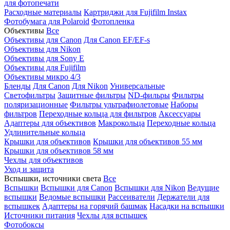
для фотопечати
Расходные материалы
Картриджи для Fujifilm Instax
Фотобумага для Polaroid
Фотопленка
Объективы
Все
Объективы для Canon
Для Canon EF/EF-s
Объективы для Nikon
Объективы для Sony E
Объективы для Fujifilm
Объективы микро 4/3
Бленды
Для Canon
Для Nikon
Универсальные
Светофильтры
Защитные фильтры
ND-фильры
Фильтры
поляризационные
Фильтры ультрафиолетовые
Наборы
фильтров
Переходные кольца для фильтров
Аксессуары
Адаптеры для объективов
Макрокольца
Переходные кольца
Удлинительные кольца
Крышки для объективов
Крышки для объективов 55 мм
Крышки для объективов 58 мм
Чехлы для объективов
Уход и защита
Вспышки, источники света
Все
Вспышки
Вспышки для Canon
Вспышки для Nikon
Ведущие
вспышки
Ведомые вспышки
Рассеиватели
Держатели для
вспышкек
Адаптеры на горячий башмак
Насадки на вспышки
Источники питания
Чехлы для вспышек
Фотобоксы