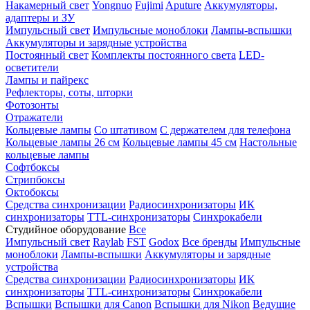
Накамерный свет
Yongnuo
Fujimi
Aputure
Аккумуляторы,
адаптеры и ЗУ
Импульсный свет
Импульсные моноблоки
Лампы-вспышки
Аккумуляторы и зарядные устройства
Постоянный свет
Комплекты постоянного света
LED-
осветители
Лампы и пайрекс
Рефлекторы, соты, шторки
Фотозонты
Отражатели
Кольцевые лампы
Со штативом
С держателем для телефона
Кольцевые лампы 26 см
Кольцевые лампы 45 см
Настольные
кольцевые лампы
Софтбоксы
Стрипбоксы
Октобоксы
Средства синхронизации
Радиосинхронизаторы
ИК
синхронизаторы
TTL-синхронизаторы
Синхрокабели
Студийное оборудование
Все
Импульсный свет
Raylab
FST
Godox
Все бренды
Импульсные
моноблоки
Лампы-вспышки
Аккумуляторы и зарядные
устройства
Средства синхронизации
Радиосинхронизаторы
ИК
синхронизаторы
TTL-синхронизаторы
Синхрокабели
Вспышки
Вспышки для Canon
Вспышки для Nikon
Ведущие