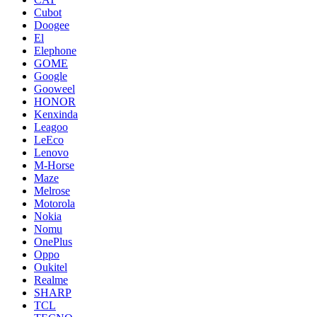
Cubot
Doogee
El
Elephone
GOME
Google
Gooweel
HONOR
Kenxinda
Leagoo
LeEco
Lenovo
M-Horse
Maze
Melrose
Motorola
Nokia
Nomu
OnePlus
Oppo
Oukitel
Realme
SHARP
TCL