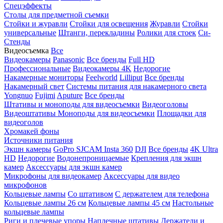
Спецэффекты
Столы для предметной съемки
Стойки и журавли
Стойки для освещения
Журавли
Стойки
универсальные
Штанги, перекладины
Ролики для стоек
Си-
Стенды
Видеосъемка
Все
Видеокамеры
Panasonic
Все бренды
Full HD
Профессиональные
Видеокамеры 4K
Недорогие
Накамерные мониторы
Feelworld
Lilliput
Все бренды
Накамерный свет
Системы питания для накамерного света
Yongnuo
Fujimi
Aputure
Все бренды
Штативы и моноподы для видеосъемки
Видеоголовы
Видеоштативы
Моноподы для видеосъемки
Площадки для
видеоголов
Хромакей фоны
Источники питания
Экшн камеры
GoPro
SJCAM
Insta 360
DJI
Все бренды
4K Ultra
HD
Недорогие
Водонепроницаемые
Крепления для экшн
камер
Аксессуары для экшн камер
Микрофоны для видеокамер
Аксессуары для видео
микрофонов
Кольцевые лампы
Со штативом
C держателем для телефона
Кольцевые лампы 26 см
Кольцевые лампы 45 см
Настольные
кольцевые лампы
Риги и плечевые упоры
Наплечные штативы
Держатели и