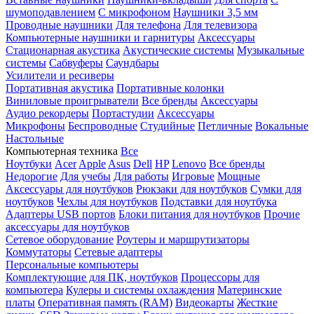
шумоподавлением
С микрофоном
Наушники 3,5 мм
Проводные наушники
Для телефона
Для телевизора
Компьютерные наушники и гарнитуры
Аксессуары
Стационарная акустика
Акустические системы
Музыкальные
системы
Сабвуферы
Саундбары
Усилители и ресиверы
Портативная акустика
Портативные колонки
Виниловые проигрыватели
Все бренды
Аксессуары
Аудио рекордеры
Портастудии
Аксессуары
Микрофоны
Беспроводные
Студийные
Петличные
Вокальные
Настольные
Компьютерная техника
Все
Ноутбуки
Acer
Apple
Asus
Dell
HP
Lenovo
Все бренды
Недорогие
Для учебы
Для работы
Игровые
Мощные
Аксессуары для ноутбуков
Рюкзаки для ноутбуков
Сумки для
ноутбуков
Чехлы для ноутбуков
Подставки для ноутбука
Адаптеры USB портов
Блоки питания для ноутбуков
Прочие
аксессуары для ноутбуков
Сетевое оборудование
Роутеры и маршрутизаторы
Коммутаторы
Сетевые адаптеры
Персональные компьютеры
Комплектующие для ПК, ноутбуков
Процессоры для
компьютера
Кулеры и системы охлаждения
Материнские
платы
Оперативная память (RAM)
Видеокарты
Жесткие