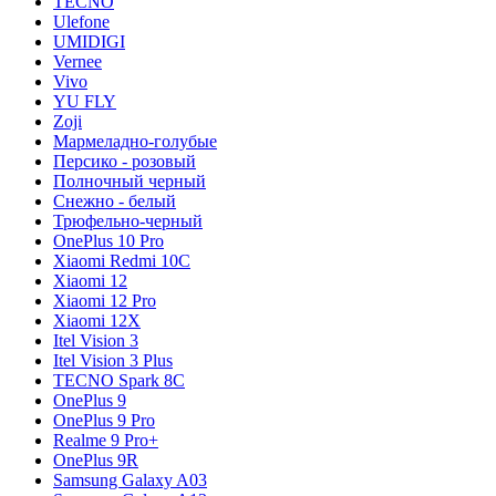
TECNO
Ulefone
UMIDIGI
Vernee
Vivo
YU FLY
Zoji
Мармеладно-голубые
Персико - розовый
Полночный черный
Снежно - белый
Трюфельно-черный
OnePlus 10 Pro
Xiaomi Redmi 10C
Xiaomi 12
Xiaomi 12 Pro
Xiaomi 12X
Itel Vision 3
Itel Vision 3 Plus
TECNO Spark 8C
OnePlus 9
OnePlus 9 Pro
Realme 9 Pro+
OnePlus 9R
Samsung Galaxy A03