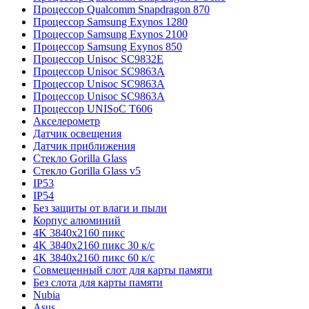
Процессор Qualcomm Snapdragon 870
Процессор Samsung Exynos 1280
Процессор Samsung Exynos 2100
Процессор Samsung Exynos 850
Процессор Unisoc SC9832E
Процессор Unisoc SC9863A
Процессор Unisoc SC9863A
Процессор Unisoc SC9863A
Процессор UNISoC T606
Акселерометр
Датчик освещения
Датчик приближения
Стекло Gorilla Glass
Стекло Gorilla Glass v5
IP53
IP54
Без защиты от влаги и пыли
Корпус алюминий
4K 3840x2160 пикс
4K 3840x2160 пикс 30 к/с
4K 3840x2160 пикс 60 к/с
Совмещенный слот для карты памяти
Без слота для карты памяти
Nubia
Asus