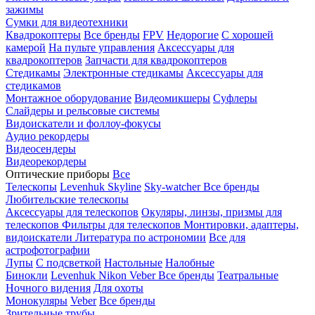
зажимы
Сумки для видеотехники
Квадрокоптеры
Все бренды
FPV
Недорогие
С хорошей
камерой
На пульте управления
Аксессуары для
квадрокоптеров
Запчасти для квадрокоптеров
Стедикамы
Электронные стедикамы
Аксессуары для
стедикамов
Монтажное оборудование
Видеомикшеры
Суфлеры
Слайдеры и рельсовые системы
Видоискатели и фоллоу-фокусы
Аудио рекордеры
Видеосендеры
Видеорекордеры
Оптические приборы
Все
Телескопы
Levenhuk Skyline
Sky-watcher
Все бренды
Любительские телескопы
Аксессуары для телескопов
Окуляры, линзы, призмы для
телескопов
Фильтры для телескопов
Монтировки, адаптеры,
видоискатели
Литература по астрономии
Все для
астрофотографии
Лупы
С подсветкой
Настольные
Налобные
Бинокли
Levenhuk
Nikon
Veber
Все бренды
Театральные
Ночного видения
Для охоты
Монокуляры
Veber
Все бренды
Зрительные трубы