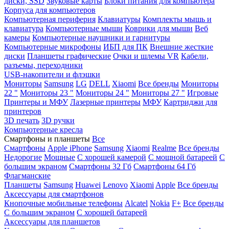
диски, SSD
Звуковые карты
Блоки питания для компьютера
Корпуса для компьютеров
Компьютерная периферия
Клавиатуры
Комплекты мышь и
клавиатура
Компьютерные мыши
Коврики для мыши
Веб
камеры
Компьютерные наушники и гарнитуры
Компьютерные микрофоны
ИБП для ПК
Внешние жесткие
диски
Планшеты графические
Очки и шлемы VR
Кабели,
разъемы, переходники
USB-накопители и флэшки
Мониторы
Samsung
LG
DELL
Xiaomi
Все бренды
Мониторы
22 "
Мониторы 23 "
Мониторы 24 "
Мониторы 27 "
Игровые
Принтеры и МФУ
Лазерные принтеры
МФУ
Картриджи для
принтеров
3D печать
3D ручки
Компьютерные кресла
Смартфоны и планшеты
Все
Смартфоны
Apple iPhone
Samsung
Xiaomi
Realme
Все бренды
Недорогие
Мощные
С хорошей камерой
С мощной батареей
С
большим экраном
Смартфоны 32 Гб
Смартфоны 64 Гб
Флагманские
Планшеты
Samsung
Huawei
Lenovo
Xiaomi
Apple
Все бренды
Аксессуары для смартфонов
Кнопочные мобильные телефоны
Alcatel
Nokia
F+
Все бренды
С большим экраном
С хорошей батареей
Аксессуары для планшетов