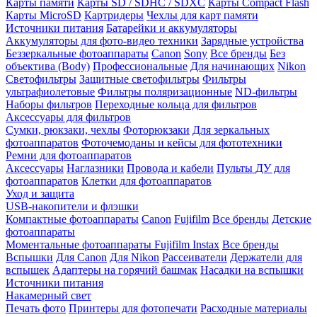
Карты памяти
Карты SD / SDHC / SDXC
Карты Compact Flash
Карты MicroSD
Картридеры
Чехлы для карт памяти
Источники питания
Батарейки и аккумуляторы
Аккумуляторы для фото-видео техники
Зарядные устройства
Беззеркальные фотоаппараты
Canon
Sony
Все бренды
Без
объектива (Body)
Профессиональные
Для начинающих
Nikon
Светофильтры
Защитные светофильтры
Фильтры
ультрафиолетовые
Фильтры поляризационные
ND-фильтры
Наборы фильтров
Переходные кольца для фильтров
Аксессуары для фильтров
Сумки, рюкзаки, чехлы
Фоторюкзаки
Для зеркальных
фотоаппаратов
Фоточемоданы и кейсы для фототехники
Ремни для фотоаппаратов
Аксессуары
Наглазники
Провода и кабели
Пульты ДУ для
фотоаппаратов
Клетки для фотоаппаратов
Уход и защита
USB-накопители и флэшки
Компактные фотоаппараты
Canon
Fujifilm
Все бренды
Детские
фотоаппараты
Моментальные фотоаппараты
Fujifilm Instax
Все бренды
Вспышки
Для Canon
Для Nikon
Рассеиватели
Держатели для
вспышек
Адаптеры на горячий башмак
Насадки на вспышки
Источники питания
Накамерный свет
Печать фото
Принтеры для фотопечати
Расходные материалы