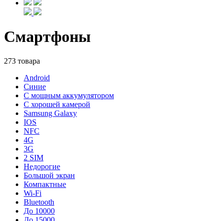
Смартфоны
273 товара
Android
Синие
С мощным аккумулятором
С хорошей камерой
Samsung Galaxy
IOS
NFC
4G
3G
2 SIM
Недорогие
Большой экран
Компактные
Wi-Fi
Bluetooth
До 10000
До 15000