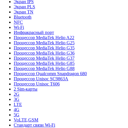
Экран IPS
Экран PLS
Экран TN
Bluetooth
NFC
Wi-Fi
Инфракрасный порт
Процессор MediaTek Helio A22
Процессор MediaTek Helio G25
Процессор MediaTek Helio G35
Процессор MediaTek Helio G36
Процессор MediaTek Helio G37
Процессор MediaTek Helio G85
Процессор MediaTek Helio G88
Процессор Qualcomm Snapdragon 680
Процессор Unisoc SC9863A
Процессор Unisoc T606
2 Sim-карты
2G
3G
LTE
4G
5G
VoLTE,GSM
Стандарт связи Wi-Fi