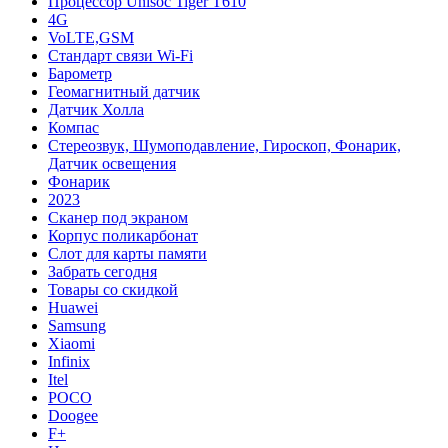
Процессор Unisoc Tiger T610
4G
VoLTE,GSM
Cтандарт связи Wi-Fi
Барометр
Геомагнитный датчик
Датчик Холла
Компас
Стереозвук, Шумоподавление, Гироскоп, Фонарик,
Датчик освещения
Фонарик
2023
Сканер под экраном
Корпус поликарбонат
Слот для карты памяти
Забрать сегодня
Товары со скидкой
Huawei
Samsung
Xiaomi
Infinix
Itel
POCO
Doogee
F+