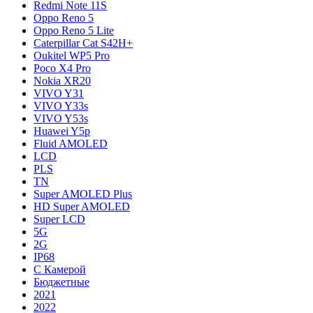
Redmi Note 11S
Oppo Reno 5
Oppo Reno 5 Lite
Caterpillar Cat S42H+
Oukitel WP5 Pro
Poco X4 Pro
Nokia XR20
VIVO Y31
VIVO Y33s
VIVO Y53s
Huawei Y5p
Fluid AMOLED
LCD
PLS
TN
Super AMOLED Plus
HD Super AMOLED
Super LCD
5G
2G
IP68
С Камерой
Бюджетные
2021
2022