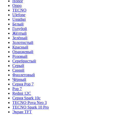
Honor
Oppo
TECNO
Ulefone
Umidigi
Белый
Голубой
Жёлтый
Зелёный
Золотистый
Красный
Оранжевый
Розовый
Серебристый
Серый
Синий
Фиолетовый
Чёрный
Серия Pop 7
Pop 7
Redmi 12C
Серия Spark 10c
TECNO Pova Neo 3
TECNO Spark 10 Pro
Экран TFT