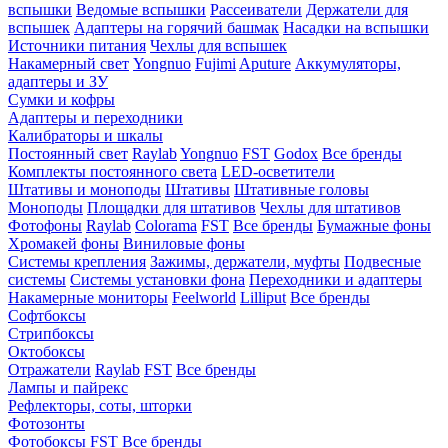
вспышки
Ведомые вспышки
Рассеиватели
Держатели для
вспышек
Адаптеры на горячий башмак
Насадки на вспышки
Источники питания
Чехлы для вспышек
Накамерный свет
Yongnuo
Fujimi
Aputure
Аккумуляторы,
адаптеры и ЗУ
Сумки и кофры
Адаптеры и переходники
Калибраторы и шкалы
Постоянный свет
Raylab
Yongnuo
FST
Godox
Все бренды
Комплекты постоянного света
LED-осветители
Штативы и моноподы
Штативы
Штативные головы
Моноподы
Площадки для штативов
Чехлы для штативов
Фотофоны
Raylab
Colorama
FST
Все бренды
Бумажные фоны
Хромакей фоны
Виниловые фоны
Системы крепления
Зажимы, держатели, муфты
Подвесные
системы
Системы установки фона
Переходники и адаптеры
Накамерные мониторы
Feelworld
Lilliput
Все бренды
Софтбоксы
Стрипбоксы
Октобоксы
Отражатели
Raylab
FST
Все бренды
Лампы и пайрекс
Рефлекторы, соты, шторки
Фотозонты
Фотобоксы
FST
Все бренды