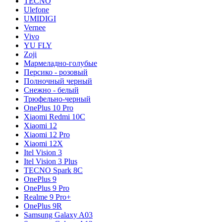
TECNO
Ulefone
UMIDIGI
Vernee
Vivo
YU FLY
Zoji
Мармеладно-голубые
Персико - розовый
Полночный черный
Снежно - белый
Трюфельно-черный
OnePlus 10 Pro
Xiaomi Redmi 10C
Xiaomi 12
Xiaomi 12 Pro
Xiaomi 12X
Itel Vision 3
Itel Vision 3 Plus
TECNO Spark 8C
OnePlus 9
OnePlus 9 Pro
Realme 9 Pro+
OnePlus 9R
Samsung Galaxy A03