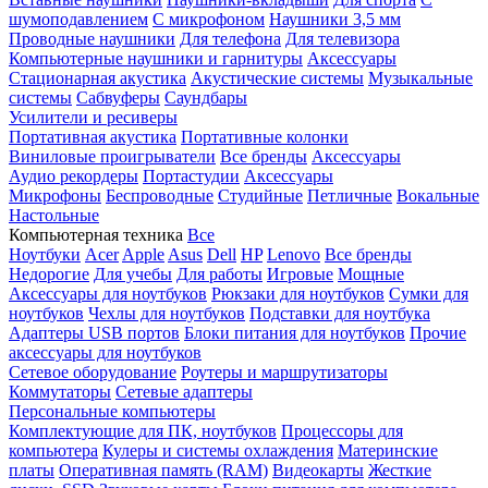
шумоподавлением
С микрофоном
Наушники 3,5 мм
Проводные наушники
Для телефона
Для телевизора
Компьютерные наушники и гарнитуры
Аксессуары
Стационарная акустика
Акустические системы
Музыкальные
системы
Сабвуферы
Саундбары
Усилители и ресиверы
Портативная акустика
Портативные колонки
Виниловые проигрыватели
Все бренды
Аксессуары
Аудио рекордеры
Портастудии
Аксессуары
Микрофоны
Беспроводные
Студийные
Петличные
Вокальные
Настольные
Компьютерная техника
Все
Ноутбуки
Acer
Apple
Asus
Dell
HP
Lenovo
Все бренды
Недорогие
Для учебы
Для работы
Игровые
Мощные
Аксессуары для ноутбуков
Рюкзаки для ноутбуков
Сумки для
ноутбуков
Чехлы для ноутбуков
Подставки для ноутбука
Адаптеры USB портов
Блоки питания для ноутбуков
Прочие
аксессуары для ноутбуков
Сетевое оборудование
Роутеры и маршрутизаторы
Коммутаторы
Сетевые адаптеры
Персональные компьютеры
Комплектующие для ПК, ноутбуков
Процессоры для
компьютера
Кулеры и системы охлаждения
Материнские
платы
Оперативная память (RAM)
Видеокарты
Жесткие