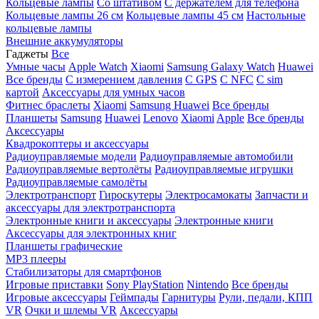
Кольцевые лампы
Со штативом
C держателем для телефона
Кольцевые лампы 26 см
Кольцевые лампы 45 см
Настольные
кольцевые лампы
Внешние аккумуляторы
Гаджеты
Все
Умные часы
Apple Watch
Xiaomi
Samsung Galaxy Watch
Huawei
Все бренды
C измерением давления
C GPS
C NFC
C sim
картой
Аксессуары для умных часов
Фитнес браслеты
Xiaomi
Samsung
Huawei
Все бренды
Планшеты
Samsung
Huawei
Lenovo
Xiaomi
Apple
Все бренды
Аксессуары
Квадрокоптеры и аксессуары
Радиоуправляемые модели
Радиоуправляемые автомобили
Радиоуправляемые вертолёты
Радиоуправляемые игрушки
Радиоуправляемые самолёты
Электротранспорт
Гироскутеры
Электросамокаты
Запчасти и
аксессуары для электротранспорта
Электронные книги и аксессуары
Электронные книги
Аксессуары для электронных книг
Планшеты графические
MP3 плееры
Стабилизаторы для смартфонов
Игровые приставки
Sony PlayStation
Nintendo
Все бренды
Игровые аксессуары
Геймпады
Гарнитуры
Рули, педали, КПП
VR
Очки и шлемы VR
Аксессуары