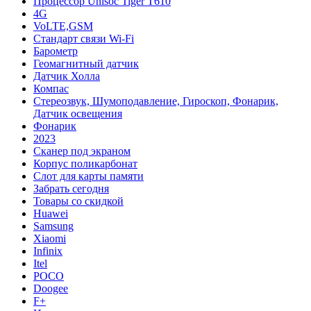
Процессор Unisoc Tiger T610
4G
VoLTE,GSM
Cтандарт связи Wi-Fi
Барометр
Геомагнитный датчик
Датчик Холла
Компас
Стереозвук, Шумоподавление, Гироскоп, Фонарик,
Датчик освещения
Фонарик
2023
Сканер под экраном
Корпус поликарбонат
Слот для карты памяти
Забрать сегодня
Товары со скидкой
Huawei
Samsung
Xiaomi
Infinix
Itel
POCO
Doogee
F+