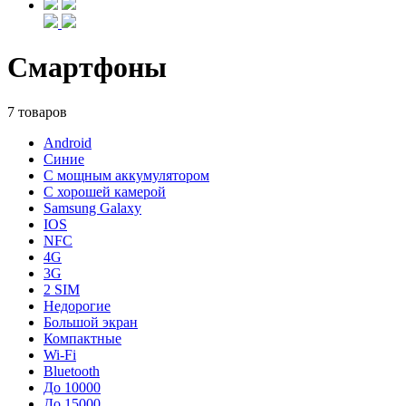
Смартфоны
7 товаров
Android
Синие
С мощным аккумулятором
С хорошей камерой
Samsung Galaxy
IOS
NFC
4G
3G
2 SIM
Недорогие
Большой экран
Компактные
Wi-Fi
Bluetooth
До 10000
До 15000