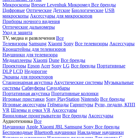
Микроскопы
Bresser
Levenhuk
Микромед
Все бренды
Цифровые
Оптические
Детские
Биологические
USB
микроскопы
Аксессуары для микроскопов
Приборы ночного видения
Оптические дальномеры
Уход и защита
TV, медиа и развлечения
Все
Телевизоры
Samsung
Xiaomi
Sony
Все телевизоры
Аксессуары
Кронштейны для телевизоров
Наушники для телевизора
Медиаплееры
Xiaomi
Dune
Все бренды
Проекторы
Epson
Acer
Sony
LG
Все бренды
Портативные
DLP
LCD
Недорогие
Экраны для проекторов
Стационарная акустика
Акустические системы
Музыкальные
системы
Сабвуферы
Саундбары
Портативная акустика
Портативные колонки
Игровые приставки
Sony PlayStation
Nintendo
Все бренды
Игровые аксессуары
Геймпады
Гарнитуры
Рули, педали, КПП
VR
Шлемы и очки VR
Аксессуары
Виниловые проигрыватели
Все бренды
Аксессуары
Аудиотехника
Все
Наушники
Apple
Xiaomi
JBL
Samsung
Sony
Все бренды
Беспроводные
Bluetooth наушники
Накладные наушники
Вставные наушники
Наушники-вкладыши
Для спорта
С