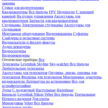
зажимы
Сумки для видеотехники
Квадрокоптеры
Все бренды
FPV
Недорогие
С хорошей
камерой
На пульте управления
Аксессуары для
квадрокоптеров
Запчасти для квадрокоптеров
Стедикамы
Электронные стедикамы
Аксессуары для
стедикамов
Монтажное оборудование
Видеомикшеры
Суфлеры
Слайдеры и рельсовые системы
Видоискатели и фоллоу-фокусы
Аудио рекордеры
Видеосендеры
Видеорекордеры
Оптические приборы
Все
Телескопы
Levenhuk Skyline
Sky-watcher
Все бренды
Любительские телескопы
Аксессуары для телескопов
Окуляры, линзы, призмы для
телескопов
Фильтры для телескопов
Монтировки, адаптеры,
видоискатели
Литература по астрономии
Все для
астрофотографии
Лупы
С подсветкой
Настольные
Налобные
Бинокли
Levenhuk
Nikon
Veber
Все бренды
Театральные
Ночного видения
Для охоты
Монокуляры
Veber
Все бренды
Зрительные трубы