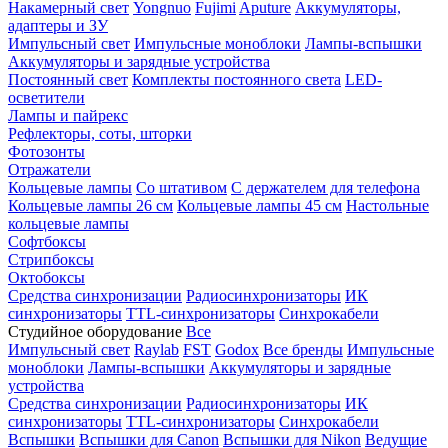
Накамерный свет
Yongnuo
Fujimi
Aputure
Аккумуляторы,
адаптеры и ЗУ
Импульсный свет
Импульсные моноблоки
Лампы-вспышки
Аккумуляторы и зарядные устройства
Постоянный свет
Комплекты постоянного света
LED-
осветители
Лампы и пайрекс
Рефлекторы, соты, шторки
Фотозонты
Отражатели
Кольцевые лампы
Со штативом
С держателем для телефона
Кольцевые лампы 26 см
Кольцевые лампы 45 см
Настольные
кольцевые лампы
Софтбоксы
Стрипбоксы
Октобоксы
Средства синхронизации
Радиосинхронизаторы
ИК
синхронизаторы
TTL-синхронизаторы
Синхрокабели
Студийное оборудование
Все
Импульсный свет
Raylab
FST
Godox
Все бренды
Импульсные
моноблоки
Лампы-вспышки
Аккумуляторы и зарядные
устройства
Средства синхронизации
Радиосинхронизаторы
ИК
синхронизаторы
TTL-синхронизаторы
Синхрокабели
Вспышки
Вспышки для Canon
Вспышки для Nikon
Ведущие