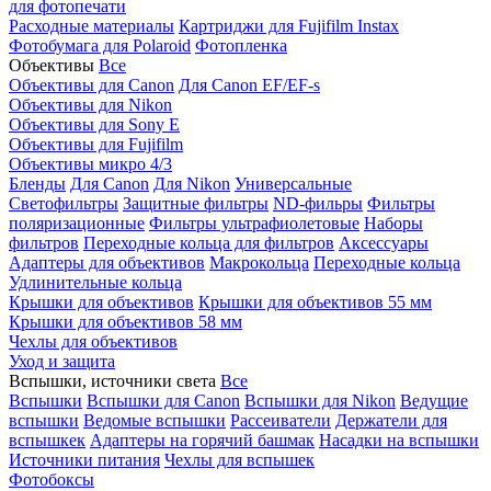
для фотопечати
Расходные материалы
Картриджи для Fujifilm Instax
Фотобумага для Polaroid
Фотопленка
Объективы
Все
Объективы для Canon
Для Canon EF/EF-s
Объективы для Nikon
Объективы для Sony E
Объективы для Fujifilm
Объективы микро 4/3
Бленды
Для Canon
Для Nikon
Универсальные
Светофильтры
Защитные фильтры
ND-фильры
Фильтры
поляризационные
Фильтры ультрафиолетовые
Наборы
фильтров
Переходные кольца для фильтров
Аксессуары
Адаптеры для объективов
Макрокольца
Переходные кольца
Удлинительные кольца
Крышки для объективов
Крышки для объективов 55 мм
Крышки для объективов 58 мм
Чехлы для объективов
Уход и защита
Вспышки, источники света
Все
Вспышки
Вспышки для Canon
Вспышки для Nikon
Ведущие
вспышки
Ведомые вспышки
Рассеиватели
Держатели для
вспышкек
Адаптеры на горячий башмак
Насадки на вспышки
Источники питания
Чехлы для вспышек
Фотобоксы