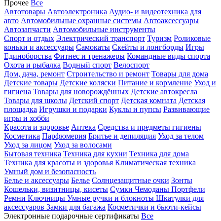
Прочее
Все
Автотовары
Автоэлектроника
Аудио- и видеотехника для
авто
Автомобильные охранные системы
Автоаксессуары
Автозапчасти
Автомобильные инструменты
Спорт и отдых
Электрический транспорт
Туризм
Роликовые
коньки и аксессуары
Самокаты
Скейты и лонгборды
Игры
Единоборства
Фитнес и тренажеры
Командные виды спорта
Охота и рыбалка
Водный спорт
Велоспорт
Дом, дача, ремонт
Строительство и ремонт
Товары для дома
Детские товары
Детские коляски
Питание и кормление
Уход и
гигиена
Товары для новорождённых
Детские автокресла
Товары для школы
Детский спорт
Детская комната
Детская
площадка
Игрушки и подарки
Куклы и пупсы
Развивающие
игры и хобби
Красота и здоровье
Аптека
Средства и предметы гигиены
Косметика
Парфюмерия
Бритье и депиляция
Уход за телом
Уход за лицом
Уход за волосами
Бытовая техника
Техника для кухни
Техника для дома
Техника для красоты и здоровья
Климатическая техника
Умный дом и безопасность
Белье и аксессуары
Белье
Солнцезащитные очки
Зонты
Кошельки, визитницы, кисеты
Сумки
Чемоданы
Портфели
Ремни
Ключницы
Умные ручки и блокноты
Шкатулки для
аксессуаров
Замки для багажа
Косметички и бьюти-кейсы
Электронные подарочные сертификаты
Все