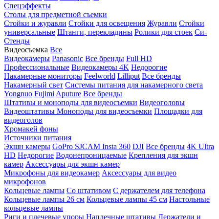
Спецэффекты
Столы для предметной съемки
Стойки и журавли
Стойки для освещения
Журавли
Стойки
универсальные
Штанги, перекладины
Ролики для стоек
Си-
Стенды
Видеосъемка
Все
Видеокамеры
Panasonic
Все бренды
Full HD
Профессиональные
Видеокамеры 4K
Недорогие
Накамерные мониторы
Feelworld
Lilliput
Все бренды
Накамерный свет
Системы питания для накамерного света
Yongnuo
Fujimi
Aputure
Все бренды
Штативы и моноподы для видеосъемки
Видеоголовы
Видеоштативы
Моноподы для видеосъемки
Площадки для
видеоголов
Хромакей фоны
Источники питания
Экшн камеры
GoPro
SJCAM
Insta 360
DJI
Все бренды
4K Ultra
HD
Недорогие
Водонепроницаемые
Крепления для экшн
камер
Аксессуары для экшн камер
Микрофоны для видеокамер
Аксессуары для видео
микрофонов
Кольцевые лампы
Со штативом
C держателем для телефона
Кольцевые лампы 26 см
Кольцевые лампы 45 см
Настольные
кольцевые лампы
Риги и плечевые упоры
Наплечные штативы
Держатели и