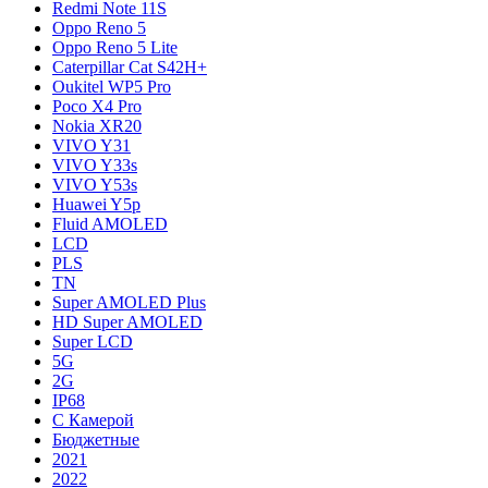
Redmi Note 11S
Oppo Reno 5
Oppo Reno 5 Lite
Caterpillar Cat S42H+
Oukitel WP5 Pro
Poco X4 Pro
Nokia XR20
VIVO Y31
VIVO Y33s
VIVO Y53s
Huawei Y5p
Fluid AMOLED
LCD
PLS
TN
Super AMOLED Plus
HD Super AMOLED
Super LCD
5G
2G
IP68
С Камерой
Бюджетные
2021
2022