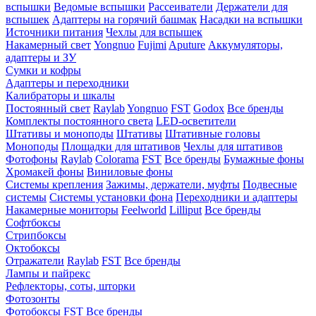
вспышки
Ведомые вспышки
Рассеиватели
Держатели для
вспышек
Адаптеры на горячий башмак
Насадки на вспышки
Источники питания
Чехлы для вспышек
Накамерный свет
Yongnuo
Fujimi
Aputure
Аккумуляторы,
адаптеры и ЗУ
Сумки и кофры
Адаптеры и переходники
Калибраторы и шкалы
Постоянный свет
Raylab
Yongnuo
FST
Godox
Все бренды
Комплекты постоянного света
LED-осветители
Штативы и моноподы
Штативы
Штативные головы
Моноподы
Площадки для штативов
Чехлы для штативов
Фотофоны
Raylab
Colorama
FST
Все бренды
Бумажные фоны
Хромакей фоны
Виниловые фоны
Системы крепления
Зажимы, держатели, муфты
Подвесные
системы
Системы установки фона
Переходники и адаптеры
Накамерные мониторы
Feelworld
Lilliput
Все бренды
Софтбоксы
Стрипбоксы
Октобоксы
Отражатели
Raylab
FST
Все бренды
Лампы и пайрекс
Рефлекторы, соты, шторки
Фотозонты
Фотобоксы
FST
Все бренды