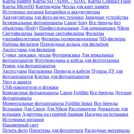
Карты памяти
Карты SD / SDHC / SDXC
Карты Compact Flash
Карты MicroSD
Картридеры
Чехлы для карт памяти
Источники питания
Батарейки и аккумуляторы
Аккумуляторы для фото-видео техники
Зарядные устройства
Беззеркальные фотоаппараты
Canon
Sony
Все бренды
Без
объектива (Body)
Профессиональные
Для начинающих
Nikon
Светофильтры
Защитные светофильтры
Фильтры
ультрафиолетовые
Фильтры поляризационные
ND-фильтры
Наборы фильтров
Переходные кольца для фильтров
Аксессуары для фильтров
Сумки, рюкзаки, чехлы
Фоторюкзаки
Для зеркальных
фотоаппаратов
Фоточемоданы и кейсы для фототехники
Ремни для фотоаппаратов
Аксессуары
Наглазники
Провода и кабели
Пульты ДУ для
фотоаппаратов
Клетки для фотоаппаратов
Уход и защита
USB-накопители и флэшки
Компактные фотоаппараты
Canon
Fujifilm
Все бренды
Детские
фотоаппараты
Моментальные фотоаппараты
Fujifilm Instax
Все бренды
Вспышки
Для Canon
Для Nikon
Рассеиватели
Держатели для
вспышек
Адаптеры на горячий башмак
Насадки на вспышки
Источники питания
Накамерный свет
Печать фото
Принтеры для фотопечати
Расходные материалы