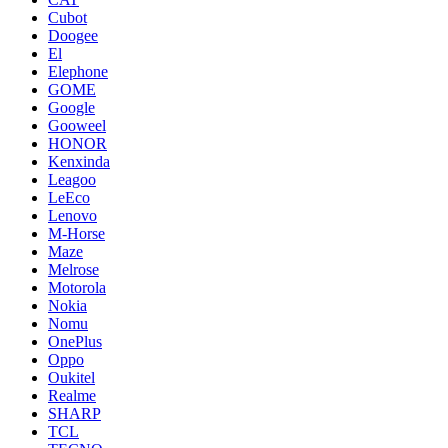
Cubot
Doogee
El
Elephone
GOME
Google
Gooweel
HONOR
Kenxinda
Leagoo
LeEco
Lenovo
M-Horse
Maze
Melrose
Motorola
Nokia
Nomu
OnePlus
Oppo
Oukitel
Realme
SHARP
TCL