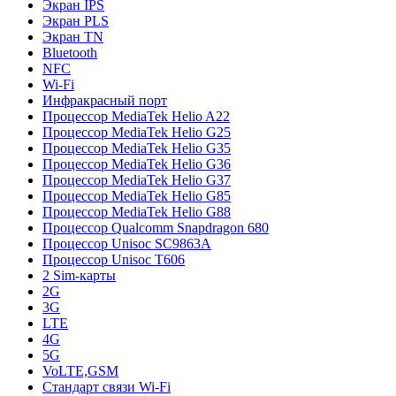
Экран IPS
Экран PLS
Экран TN
Bluetooth
NFC
Wi-Fi
Инфракрасный порт
Процессор MediaTek Helio A22
Процессор MediaTek Helio G25
Процессор MediaTek Helio G35
Процессор MediaTek Helio G36
Процессор MediaTek Helio G37
Процессор MediaTek Helio G85
Процессор MediaTek Helio G88
Процессор Qualcomm Snapdragon 680
Процессор Unisoc SC9863A
Процессор Unisoc T606
2 Sim-карты
2G
3G
LTE
4G
5G
VoLTE,GSM
Стандарт связи Wi-Fi