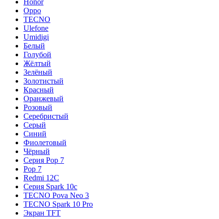
Honor
Oppo
TECNO
Ulefone
Umidigi
Белый
Голубой
Жёлтый
Зелёный
Золотистый
Красный
Оранжевый
Розовый
Серебристый
Серый
Синий
Фиолетовый
Чёрный
Серия Pop 7
Pop 7
Redmi 12C
Серия Spark 10c
TECNO Pova Neo 3
TECNO Spark 10 Pro
Экран TFT