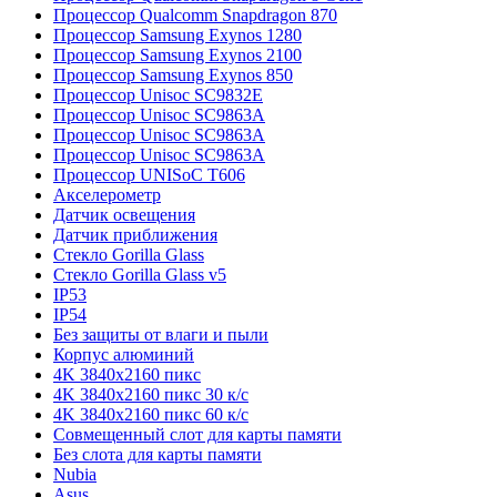
Процессор Qualcomm Snapdragon 870
Процессор Samsung Exynos 1280
Процессор Samsung Exynos 2100
Процессор Samsung Exynos 850
Процессор Unisoc SC9832E
Процессор Unisoc SC9863A
Процессор Unisoc SC9863A
Процессор Unisoc SC9863A
Процессор UNISoC T606
Акселерометр
Датчик освещения
Датчик приближения
Стекло Gorilla Glass
Стекло Gorilla Glass v5
IP53
IP54
Без защиты от влаги и пыли
Корпус алюминий
4K 3840x2160 пикс
4K 3840x2160 пикс 30 к/с
4K 3840x2160 пикс 60 к/с
Совмещенный слот для карты памяти
Без слота для карты памяти
Nubia
Asus