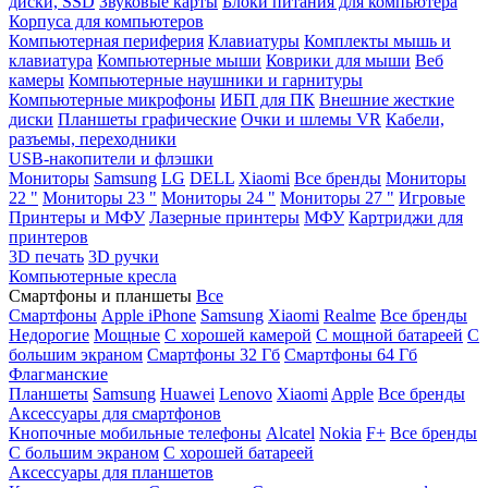
диски, SSD
Звуковые карты
Блоки питания для компьютера
Корпуса для компьютеров
Компьютерная периферия
Клавиатуры
Комплекты мышь и
клавиатура
Компьютерные мыши
Коврики для мыши
Веб
камеры
Компьютерные наушники и гарнитуры
Компьютерные микрофоны
ИБП для ПК
Внешние жесткие
диски
Планшеты графические
Очки и шлемы VR
Кабели,
разъемы, переходники
USB-накопители и флэшки
Мониторы
Samsung
LG
DELL
Xiaomi
Все бренды
Мониторы
22 "
Мониторы 23 "
Мониторы 24 "
Мониторы 27 "
Игровые
Принтеры и МФУ
Лазерные принтеры
МФУ
Картриджи для
принтеров
3D печать
3D ручки
Компьютерные кресла
Смартфоны и планшеты
Все
Смартфоны
Apple iPhone
Samsung
Xiaomi
Realme
Все бренды
Недорогие
Мощные
С хорошей камерой
С мощной батареей
С
большим экраном
Смартфоны 32 Гб
Смартфоны 64 Гб
Флагманские
Планшеты
Samsung
Huawei
Lenovo
Xiaomi
Apple
Все бренды
Аксессуары для смартфонов
Кнопочные мобильные телефоны
Alcatel
Nokia
F+
Все бренды
С большим экраном
С хорошей батареей
Аксессуары для планшетов