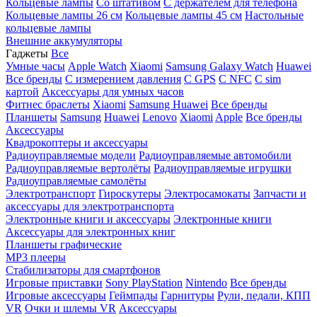
Кольцевые лампы
Со штативом
C держателем для телефона
Кольцевые лампы 26 см
Кольцевые лампы 45 см
Настольные
кольцевые лампы
Внешние аккумуляторы
Гаджеты
Все
Умные часы
Apple Watch
Xiaomi
Samsung Galaxy Watch
Huawei
Все бренды
C измерением давления
C GPS
C NFC
C sim
картой
Аксессуары для умных часов
Фитнес браслеты
Xiaomi
Samsung
Huawei
Все бренды
Планшеты
Samsung
Huawei
Lenovo
Xiaomi
Apple
Все бренды
Аксессуары
Квадрокоптеры и аксессуары
Радиоуправляемые модели
Радиоуправляемые автомобили
Радиоуправляемые вертолёты
Радиоуправляемые игрушки
Радиоуправляемые самолёты
Электротранспорт
Гироскутеры
Электросамокаты
Запчасти и
аксессуары для электротранспорта
Электронные книги и аксессуары
Электронные книги
Аксессуары для электронных книг
Планшеты графические
MP3 плееры
Стабилизаторы для смартфонов
Игровые приставки
Sony PlayStation
Nintendo
Все бренды
Игровые аксессуары
Геймпады
Гарнитуры
Рули, педали, КПП
VR
Очки и шлемы VR
Аксессуары