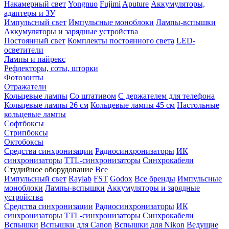
Накамерный свет
Yongnuo
Fujimi
Aputure
Аккумуляторы,
адаптеры и ЗУ
Импульсный свет
Импульсные моноблоки
Лампы-вспышки
Аккумуляторы и зарядные устройства
Постоянный свет
Комплекты постоянного света
LED-
осветители
Лампы и пайрекс
Рефлекторы, соты, шторки
Фотозонты
Отражатели
Кольцевые лампы
Со штативом
С держателем для телефона
Кольцевые лампы 26 см
Кольцевые лампы 45 см
Настольные
кольцевые лампы
Софтбоксы
Стрипбоксы
Октобоксы
Средства синхронизации
Радиосинхронизаторы
ИК
синхронизаторы
TTL-синхронизаторы
Синхрокабели
Студийное оборудование
Все
Импульсный свет
Raylab
FST
Godox
Все бренды
Импульсные
моноблоки
Лампы-вспышки
Аккумуляторы и зарядные
устройства
Средства синхронизации
Радиосинхронизаторы
ИК
синхронизаторы
TTL-синхронизаторы
Синхрокабели
Вспышки
Вспышки для Canon
Вспышки для Nikon
Ведущие