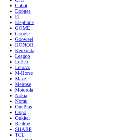
Cubot
Doogee
El
Elephone
GOME
Google
Gooweel
HONOR
Kenxinda
Leagoo
LeEco
Lenovo
M-Horse
Maze
Melrose
Motorola
Nokia
Nomu
OnePlus
Oppo
Oukitel
Realme
SHARP
TCL