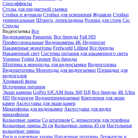
Спецэффекты
Столы для предметной съемки
Стойки и журавли
Стойки для освещения
Журавли
Стойки
универсальные
Штанги, перекладины
Ролики для стоек
Си-
Стенды
Видеосъемка
Все
Видеокамеры
Panasonic
Все бренды
Full HD
Профессиональные
Видеокамеры 4K
Недорогие
Накамерные мониторы
Feelworld
Lilliput
Все бренды
Накамерный свет
Системы питания для накамерного света
Yongnuo
Fujimi
Aputure
Все бренды
Штативы и моноподы для видеосъемки
Видеоголовы
Видеоштативы
Моноподы для видеосъемки
Площадки для
видеоголов
Хромакей фоны
Источники питания
Экшн камеры
GoPro
SJCAM
Insta 360
DJI
Все бренды
4K Ultra
HD
Недорогие
Водонепроницаемые
Крепления для экшн
камер
Аксессуары для экшн камер
Микрофоны для видеокамер
Аксессуары для видео
микрофонов
Кольцевые лампы
Со штативом
C держателем для телефона
Кольцевые лампы 26 см
Кольцевые лампы 45 см
Настольные
кольцевые лампы
Риги и плечевые упоры
Наплечные штативы
Держатели и