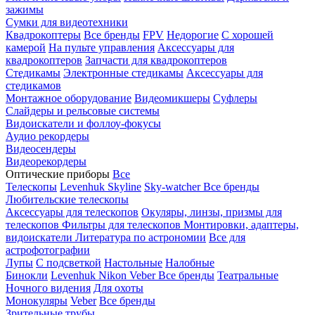
зажимы
Сумки для видеотехники
Квадрокоптеры
Все бренды
FPV
Недорогие
С хорошей
камерой
На пульте управления
Аксессуары для
квадрокоптеров
Запчасти для квадрокоптеров
Стедикамы
Электронные стедикамы
Аксессуары для
стедикамов
Монтажное оборудование
Видеомикшеры
Суфлеры
Слайдеры и рельсовые системы
Видоискатели и фоллоу-фокусы
Аудио рекордеры
Видеосендеры
Видеорекордеры
Оптические приборы
Все
Телескопы
Levenhuk Skyline
Sky-watcher
Все бренды
Любительские телескопы
Аксессуары для телескопов
Окуляры, линзы, призмы для
телескопов
Фильтры для телескопов
Монтировки, адаптеры,
видоискатели
Литература по астрономии
Все для
астрофотографии
Лупы
С подсветкой
Настольные
Налобные
Бинокли
Levenhuk
Nikon
Veber
Все бренды
Театральные
Ночного видения
Для охоты
Монокуляры
Veber
Все бренды
Зрительные трубы