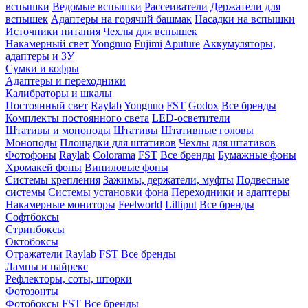
вспышки
Ведомые вспышки
Рассеиватели
Держатели для
вспышек
Адаптеры на горячий башмак
Насадки на вспышки
Источники питания
Чехлы для вспышек
Накамерный свет
Yongnuo
Fujimi
Aputure
Аккумуляторы,
адаптеры и ЗУ
Сумки и кофры
Адаптеры и переходники
Калибраторы и шкалы
Постоянный свет
Raylab
Yongnuo
FST
Godox
Все бренды
Комплекты постоянного света
LED-осветители
Штативы и моноподы
Штативы
Штативные головы
Моноподы
Площадки для штативов
Чехлы для штативов
Фотофоны
Raylab
Colorama
FST
Все бренды
Бумажные фоны
Хромакей фоны
Виниловые фоны
Системы крепления
Зажимы, держатели, муфты
Подвесные
системы
Системы установки фона
Переходники и адаптеры
Накамерные мониторы
Feelworld
Lilliput
Все бренды
Софтбоксы
Стрипбоксы
Октобоксы
Отражатели
Raylab
FST
Все бренды
Лампы и пайрекс
Рефлекторы, соты, шторки
Фотозонты
Фотобоксы
FST
Все бренды