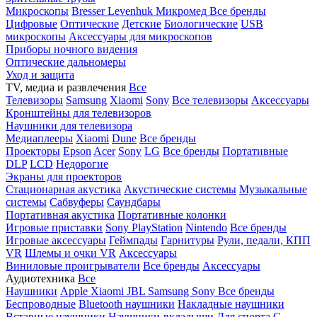
Микроскопы
Bresser
Levenhuk
Микромед
Все бренды
Цифровые
Оптические
Детские
Биологические
USB
микроскопы
Аксессуары для микроскопов
Приборы ночного видения
Оптические дальномеры
Уход и защита
TV, медиа и развлечения
Все
Телевизоры
Samsung
Xiaomi
Sony
Все телевизоры
Аксессуары
Кронштейны для телевизоров
Наушники для телевизора
Медиаплееры
Xiaomi
Dune
Все бренды
Проекторы
Epson
Acer
Sony
LG
Все бренды
Портативные
DLP
LCD
Недорогие
Экраны для проекторов
Стационарная акустика
Акустические системы
Музыкальные
системы
Сабвуферы
Саундбары
Портативная акустика
Портативные колонки
Игровые приставки
Sony PlayStation
Nintendo
Все бренды
Игровые аксессуары
Геймпады
Гарнитуры
Рули, педали, КПП
VR
Шлемы и очки VR
Аксессуары
Виниловые проигрыватели
Все бренды
Аксессуары
Аудиотехника
Все
Наушники
Apple
Xiaomi
JBL
Samsung
Sony
Все бренды
Беспроводные
Bluetooth наушники
Накладные наушники
Вставные наушники
Наушники-вкладыши
Для спорта
С