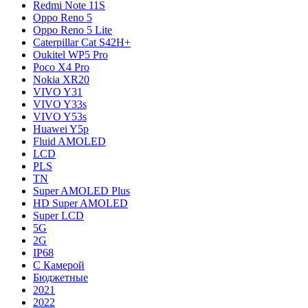
Redmi Note 11S
Oppo Reno 5
Oppo Reno 5 Lite
Caterpillar Cat S42H+
Oukitel WP5 Pro
Poco X4 Pro
Nokia XR20
VIVO Y31
VIVO Y33s
VIVO Y53s
Huawei Y5p
Fluid AMOLED
LCD
PLS
TN
Super AMOLED Plus
HD Super AMOLED
Super LCD
5G
2G
IP68
С Камерой
Бюджетные
2021
2022