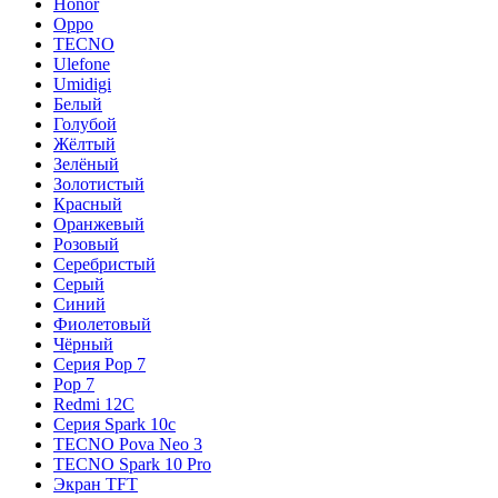
Honor
Oppo
TECNO
Ulefone
Umidigi
Белый
Голубой
Жёлтый
Зелёный
Золотистый
Красный
Оранжевый
Розовый
Серебристый
Серый
Синий
Фиолетовый
Чёрный
Серия Pop 7
Pop 7
Redmi 12C
Серия Spark 10c
TECNO Pova Neo 3
TECNO Spark 10 Pro
Экран TFT