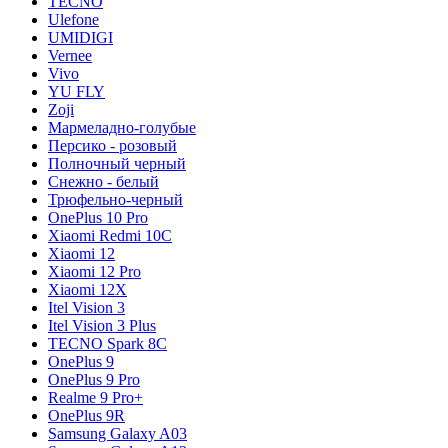
TECNO
Ulefone
UMIDIGI
Vernee
Vivo
YU FLY
Zoji
Мармеладно-голубые
Персико - розовый
Полночный черный
Снежно - белый
Трюфельно-черный
OnePlus 10 Pro
Xiaomi Redmi 10C
Xiaomi 12
Xiaomi 12 Pro
Xiaomi 12X
Itel Vision 3
Itel Vision 3 Plus
TECNO Spark 8C
OnePlus 9
OnePlus 9 Pro
Realme 9 Pro+
OnePlus 9R
Samsung Galaxy A03