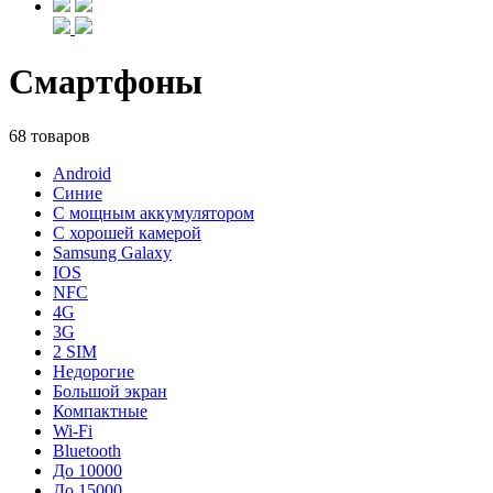
Смартфоны
68 товаров
Android
Синие
С мощным аккумулятором
С хорошей камерой
Samsung Galaxy
IOS
NFC
4G
3G
2 SIM
Недорогие
Большой экран
Компактные
Wi-Fi
Bluetooth
До 10000
До 15000