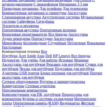
шумоподавлением
С микрофоном
Наушники 3,5 мм
Проводные наушники
Для телефона
Для телевизора
Компьютерные наушники и гарнитуры
Аксессуары
Стационарная акустика
Акустические системы
Музыкальные
системы
Сабвуферы
Саундбары
Усилители и ресиверы
Портативная акустика
Портативные колонки
Виниловые проигрыватели
Все бренды
Аксессуары
Аудио рекордеры
Портастудии
Аксессуары
Микрофоны
Беспроводные
Студийные
Петличные
Вокальные
Настольные
Компьютерная техника
Все
Ноутбуки
Acer
Apple
Asus
Dell
HP
Lenovo
Все бренды
Недорогие
Для учебы
Для работы
Игровые
Мощные
Аксессуары для ноутбуков
Рюкзаки для ноутбуков
Сумки для
ноутбуков
Чехлы для ноутбуков
Подставки для ноутбука
Адаптеры USB портов
Блоки питания для ноутбуков
Прочие
аксессуары для ноутбуков
Сетевое оборудование
Роутеры и маршрутизаторы
Коммутаторы
Сетевые адаптеры
Персональные компьютеры
Комплектующие для ПК, ноутбуков
Процессоры для
компьютера
Кулеры и системы охлаждения
Материнские
платы
Оперативная память (RAM)
Видеокарты
Жесткие