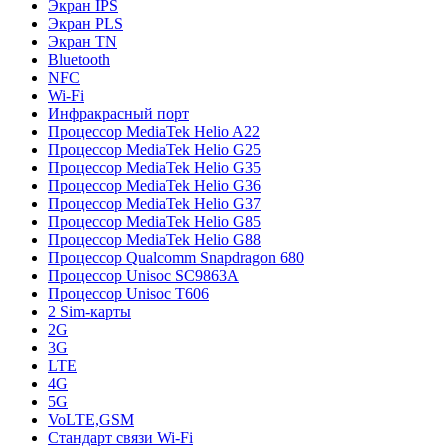
Экран IPS
Экран PLS
Экран TN
Bluetooth
NFC
Wi-Fi
Инфракрасный порт
Процессор MediaTek Helio A22
Процессор MediaTek Helio G25
Процессор MediaTek Helio G35
Процессор MediaTek Helio G36
Процессор MediaTek Helio G37
Процессор MediaTek Helio G85
Процессор MediaTek Helio G88
Процессор Qualcomm Snapdragon 680
Процессор Unisoc SC9863A
Процессор Unisoc T606
2 Sim-карты
2G
3G
LTE
4G
5G
VoLTE,GSM
Стандарт связи Wi-Fi