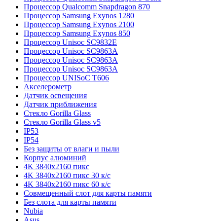
Процессор Qualcomm Snapdragon 870
Процессор Samsung Exynos 1280
Процессор Samsung Exynos 2100
Процессор Samsung Exynos 850
Процессор Unisoc SC9832E
Процессор Unisoc SC9863A
Процессор Unisoc SC9863A
Процессор Unisoc SC9863A
Процессор UNISoC T606
Акселерометр
Датчик освещения
Датчик приближения
Стекло Gorilla Glass
Стекло Gorilla Glass v5
IP53
IP54
Без защиты от влаги и пыли
Корпус алюминий
4K 3840x2160 пикс
4K 3840x2160 пикс 30 к/с
4K 3840x2160 пикс 60 к/с
Совмещенный слот для карты памяти
Без слота для карты памяти
Nubia
Asus