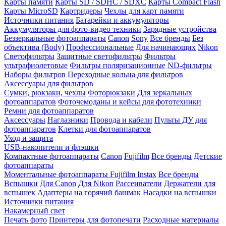
Карты памяти
Карты SD / SDHC / SDXC
Карты Compact Flash
Карты MicroSD
Картридеры
Чехлы для карт памяти
Источники питания
Батарейки и аккумуляторы
Аккумуляторы для фото-видео техники
Зарядные устройства
Беззеркальные фотоаппараты
Canon
Sony
Все бренды
Без
объектива (Body)
Профессиональные
Для начинающих
Nikon
Светофильтры
Защитные светофильтры
Фильтры
ультрафиолетовые
Фильтры поляризационные
ND-фильтры
Наборы фильтров
Переходные кольца для фильтров
Аксессуары для фильтров
Сумки, рюкзаки, чехлы
Фоторюкзаки
Для зеркальных
фотоаппаратов
Фоточемоданы и кейсы для фототехники
Ремни для фотоаппаратов
Аксессуары
Наглазники
Провода и кабели
Пульты ДУ для
фотоаппаратов
Клетки для фотоаппаратов
Уход и защита
USB-накопители и флэшки
Компактные фотоаппараты
Canon
Fujifilm
Все бренды
Детские
фотоаппараты
Моментальные фотоаппараты
Fujifilm Instax
Все бренды
Вспышки
Для Canon
Для Nikon
Рассеиватели
Держатели для
вспышек
Адаптеры на горячий башмак
Насадки на вспышки
Источники питания
Накамерный свет
Печать фото
Принтеры для фотопечати
Расходные материалы