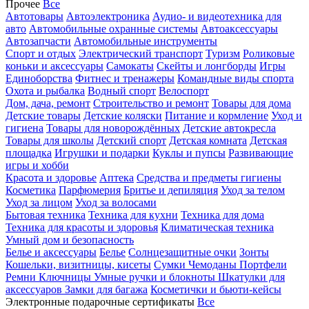
Прочее
Все
Автотовары
Автоэлектроника
Аудио- и видеотехника для
авто
Автомобильные охранные системы
Автоаксессуары
Автозапчасти
Автомобильные инструменты
Спорт и отдых
Электрический транспорт
Туризм
Роликовые
коньки и аксессуары
Самокаты
Скейты и лонгборды
Игры
Единоборства
Фитнес и тренажеры
Командные виды спорта
Охота и рыбалка
Водный спорт
Велоспорт
Дом, дача, ремонт
Строительство и ремонт
Товары для дома
Детские товары
Детские коляски
Питание и кормление
Уход и
гигиена
Товары для новорождённых
Детские автокресла
Товары для школы
Детский спорт
Детская комната
Детская
площадка
Игрушки и подарки
Куклы и пупсы
Развивающие
игры и хобби
Красота и здоровье
Аптека
Средства и предметы гигиены
Косметика
Парфюмерия
Бритье и депиляция
Уход за телом
Уход за лицом
Уход за волосами
Бытовая техника
Техника для кухни
Техника для дома
Техника для красоты и здоровья
Климатическая техника
Умный дом и безопасность
Белье и аксессуары
Белье
Солнцезащитные очки
Зонты
Кошельки, визитницы, кисеты
Сумки
Чемоданы
Портфели
Ремни
Ключницы
Умные ручки и блокноты
Шкатулки для
аксессуаров
Замки для багажа
Косметички и бьюти-кейсы
Электронные подарочные сертификаты
Все