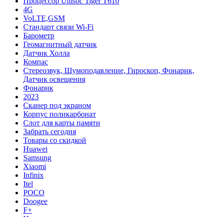
Процессор Unisoc Tiger T610
4G
VoLTE,GSM
Cтандарт связи Wi-Fi
Барометр
Геомагнитный датчик
Датчик Холла
Компас
Стереозвук, Шумоподавление, Гироскоп, Фонарик,
Датчик освещения
Фонарик
2023
Сканер под экраном
Корпус поликарбонат
Слот для карты памяти
Забрать сегодня
Товары со скидкой
Huawei
Samsung
Xiaomi
Infinix
Itel
POCO
Doogee
F+