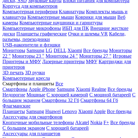
диски, SSD
Звуковые карты
Блоки питания для компьютера
Корпуса для компьютеров
Компьютерная периферия
Клавиатуры
Комплекты мышь и
клавиатура
Компьютерные мыши
Коврики для мыши
Веб
камеры
Компьютерные наушники и гарнитуры
Компьютерные микрофоны
ИБП для ПК
Внешние жесткие
диски
Планшеты графические
Очки и шлемы VR
Кабели,
разъемы, переходники
USB-накопители и флэшки
Мониторы
Samsung
LG
DELL
Xiaomi
Все бренды
Мониторы
22 "
Мониторы 23 "
Мониторы 24 "
Мониторы 27 "
Игровые
Принтеры и МФУ
Лазерные принтеры
МФУ
Картриджи для
принтеров
3D печать
3D ручки
Компьютерные кресла
Смартфоны и планшеты
Все
Смартфоны
Apple iPhone
Samsung
Xiaomi
Realme
Все бренды
Недорогие
Мощные
С хорошей камерой
С мощной батареей
С
большим экраном
Смартфоны 32 Гб
Смартфоны 64 Гб
Флагманские
Планшеты
Samsung
Huawei
Lenovo
Xiaomi
Apple
Все бренды
Аксессуары для смартфонов
Кнопочные мобильные телефоны
Alcatel
Nokia
F+
Все бренды
С большим экраном
С хорошей батареей
Аксессуары для планшетов