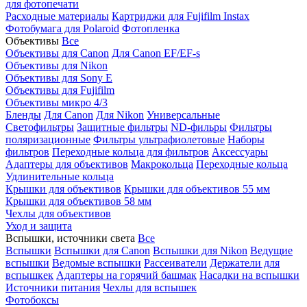
для фотопечати
Расходные материалы
Картриджи для Fujifilm Instax
Фотобумага для Polaroid
Фотопленка
Объективы
Все
Объективы для Canon
Для Canon EF/EF-s
Объективы для Nikon
Объективы для Sony E
Объективы для Fujifilm
Объективы микро 4/3
Бленды
Для Canon
Для Nikon
Универсальные
Светофильтры
Защитные фильтры
ND-фильры
Фильтры
поляризационные
Фильтры ультрафиолетовые
Наборы
фильтров
Переходные кольца для фильтров
Аксессуары
Адаптеры для объективов
Макрокольца
Переходные кольца
Удлинительные кольца
Крышки для объективов
Крышки для объективов 55 мм
Крышки для объективов 58 мм
Чехлы для объективов
Уход и защита
Вспышки, источники света
Все
Вспышки
Вспышки для Canon
Вспышки для Nikon
Ведущие
вспышки
Ведомые вспышки
Рассеиватели
Держатели для
вспышкек
Адаптеры на горячий башмак
Насадки на вспышки
Источники питания
Чехлы для вспышек
Фотобоксы