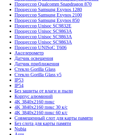
Процессор Qualcomm Snapdragon 870
Процессор Samsung Exynos 1280
Процессор Samsung Exynos 2100
Процессор Samsung Exynos 850
Процессор Unisoc SC9832E
Процессор Unisoc SC9863A
Процессор Unisoc SC9863A
Процессор Unisoc SC9863A
Процессор UNISoC T606
Акселерометр
Датчик освещения
Датчик приближения
Стекло Gorilla Glass
Стекло Gorilla Glass v5
IP53
IP54
Без защиты от влаги и пыли
Корпус алюминий
4K 3840x2160 пикс
4K 3840x2160 пикс 30 к/с
4K 3840x2160 пикс 60 к/с
Совмещенный слот для карты памяти
Без слота для карты памяти
Nubia
Asus