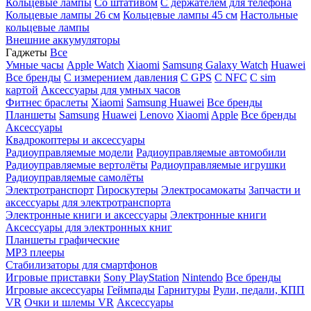
Кольцевые лампы
Со штативом
C держателем для телефона
Кольцевые лампы 26 см
Кольцевые лампы 45 см
Настольные
кольцевые лампы
Внешние аккумуляторы
Гаджеты
Все
Умные часы
Apple Watch
Xiaomi
Samsung Galaxy Watch
Huawei
Все бренды
C измерением давления
C GPS
C NFC
C sim
картой
Аксессуары для умных часов
Фитнес браслеты
Xiaomi
Samsung
Huawei
Все бренды
Планшеты
Samsung
Huawei
Lenovo
Xiaomi
Apple
Все бренды
Аксессуары
Квадрокоптеры и аксессуары
Радиоуправляемые модели
Радиоуправляемые автомобили
Радиоуправляемые вертолёты
Радиоуправляемые игрушки
Радиоуправляемые самолёты
Электротранспорт
Гироскутеры
Электросамокаты
Запчасти и
аксессуары для электротранспорта
Электронные книги и аксессуары
Электронные книги
Аксессуары для электронных книг
Планшеты графические
MP3 плееры
Стабилизаторы для смартфонов
Игровые приставки
Sony PlayStation
Nintendo
Все бренды
Игровые аксессуары
Геймпады
Гарнитуры
Рули, педали, КПП
VR
Очки и шлемы VR
Аксессуары