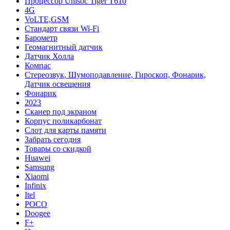
Процессор Unisoc Tiger T610
4G
VoLTE,GSM
Cтандарт связи Wi-Fi
Барометр
Геомагнитный датчик
Датчик Холла
Компас
Стереозвук, Шумоподавление, Гироскоп, Фонарик,
Датчик освещения
Фонарик
2023
Сканер под экраном
Корпус поликарбонат
Слот для карты памяти
Забрать сегодня
Товары со скидкой
Huawei
Samsung
Xiaomi
Infinix
Itel
POCO
Doogee
F+