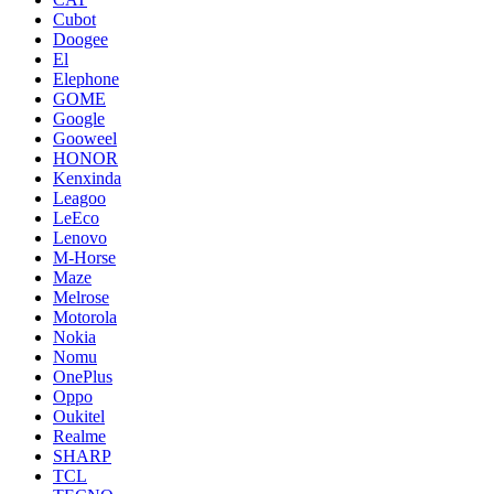
Cubot
Doogee
El
Elephone
GOME
Google
Gooweel
HONOR
Kenxinda
Leagoo
LeEco
Lenovo
M-Horse
Maze
Melrose
Motorola
Nokia
Nomu
OnePlus
Oppo
Oukitel
Realme
SHARP
TCL