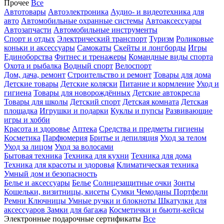
Прочее
Все
Автотовары
Автоэлектроника
Аудио- и видеотехника для
авто
Автомобильные охранные системы
Автоаксессуары
Автозапчасти
Автомобильные инструменты
Спорт и отдых
Электрический транспорт
Туризм
Роликовые
коньки и аксессуары
Самокаты
Скейты и лонгборды
Игры
Единоборства
Фитнес и тренажеры
Командные виды спорта
Охота и рыбалка
Водный спорт
Велоспорт
Дом, дача, ремонт
Строительство и ремонт
Товары для дома
Детские товары
Детские коляски
Питание и кормление
Уход и
гигиена
Товары для новорождённых
Детские автокресла
Товары для школы
Детский спорт
Детская комната
Детская
площадка
Игрушки и подарки
Куклы и пупсы
Развивающие
игры и хобби
Красота и здоровье
Аптека
Средства и предметы гигиены
Косметика
Парфюмерия
Бритье и депиляция
Уход за телом
Уход за лицом
Уход за волосами
Бытовая техника
Техника для кухни
Техника для дома
Техника для красоты и здоровья
Климатическая техника
Умный дом и безопасность
Белье и аксессуары
Белье
Солнцезащитные очки
Зонты
Кошельки, визитницы, кисеты
Сумки
Чемоданы
Портфели
Ремни
Ключницы
Умные ручки и блокноты
Шкатулки для
аксессуаров
Замки для багажа
Косметички и бьюти-кейсы
Электронные подарочные сертификаты
Все