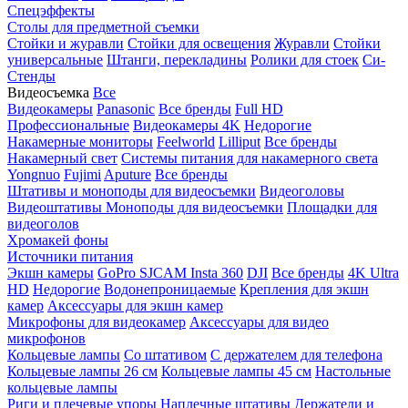
Спецэффекты
Столы для предметной съемки
Стойки и журавли
Стойки для освещения
Журавли
Стойки
универсальные
Штанги, перекладины
Ролики для стоек
Си-
Стенды
Видеосъемка
Все
Видеокамеры
Panasonic
Все бренды
Full HD
Профессиональные
Видеокамеры 4K
Недорогие
Накамерные мониторы
Feelworld
Lilliput
Все бренды
Накамерный свет
Системы питания для накамерного света
Yongnuo
Fujimi
Aputure
Все бренды
Штативы и моноподы для видеосъемки
Видеоголовы
Видеоштативы
Моноподы для видеосъемки
Площадки для
видеоголов
Хромакей фоны
Источники питания
Экшн камеры
GoPro
SJCAM
Insta 360
DJI
Все бренды
4K Ultra
HD
Недорогие
Водонепроницаемые
Крепления для экшн
камер
Аксессуары для экшн камер
Микрофоны для видеокамер
Аксессуары для видео
микрофонов
Кольцевые лампы
Со штативом
C держателем для телефона
Кольцевые лампы 26 см
Кольцевые лампы 45 см
Настольные
кольцевые лампы
Риги и плечевые упоры
Наплечные штативы
Держатели и