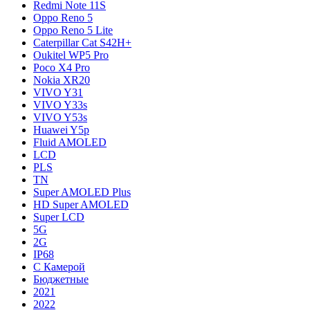
Redmi Note 11S
Oppo Reno 5
Oppo Reno 5 Lite
Caterpillar Cat S42H+
Oukitel WP5 Pro
Poco X4 Pro
Nokia XR20
VIVO Y31
VIVO Y33s
VIVO Y53s
Huawei Y5p
Fluid AMOLED
LCD
PLS
TN
Super AMOLED Plus
HD Super AMOLED
Super LCD
5G
2G
IP68
С Камерой
Бюджетные
2021
2022