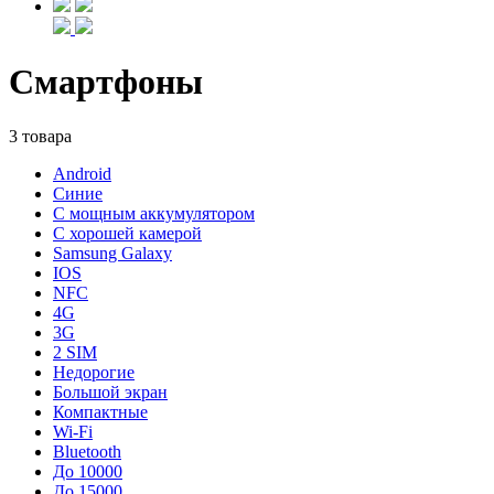
Смартфоны
3 товара
Android
Синие
С мощным аккумулятором
С хорошей камерой
Samsung Galaxy
IOS
NFC
4G
3G
2 SIM
Недорогие
Большой экран
Компактные
Wi-Fi
Bluetooth
До 10000
До 15000