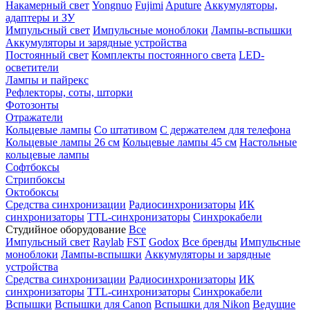
Накамерный свет
Yongnuo
Fujimi
Aputure
Аккумуляторы,
адаптеры и ЗУ
Импульсный свет
Импульсные моноблоки
Лампы-вспышки
Аккумуляторы и зарядные устройства
Постоянный свет
Комплекты постоянного света
LED-
осветители
Лампы и пайрекс
Рефлекторы, соты, шторки
Фотозонты
Отражатели
Кольцевые лампы
Со штативом
С держателем для телефона
Кольцевые лампы 26 см
Кольцевые лампы 45 см
Настольные
кольцевые лампы
Софтбоксы
Стрипбоксы
Октобоксы
Средства синхронизации
Радиосинхронизаторы
ИК
синхронизаторы
TTL-синхронизаторы
Синхрокабели
Студийное оборудование
Все
Импульсный свет
Raylab
FST
Godox
Все бренды
Импульсные
моноблоки
Лампы-вспышки
Аккумуляторы и зарядные
устройства
Средства синхронизации
Радиосинхронизаторы
ИК
синхронизаторы
TTL-синхронизаторы
Синхрокабели
Вспышки
Вспышки для Canon
Вспышки для Nikon
Ведущие