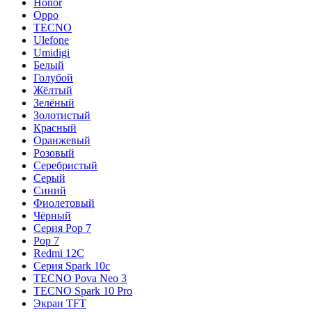
Honor
Oppo
TECNO
Ulefone
Umidigi
Белый
Голубой
Жёлтый
Зелёный
Золотистый
Красный
Оранжевый
Розовый
Серебристый
Серый
Синий
Фиолетовый
Чёрный
Серия Pop 7
Pop 7
Redmi 12C
Серия Spark 10c
TECNO Pova Neo 3
TECNO Spark 10 Pro
Экран TFT