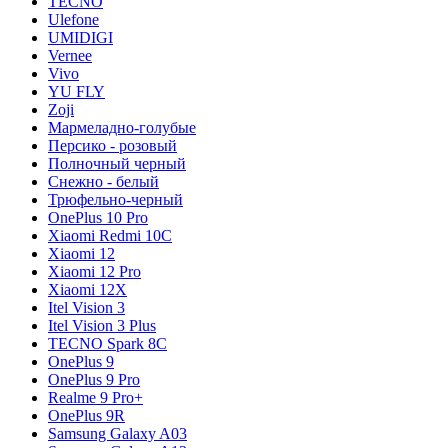
TECNO
Ulefone
UMIDIGI
Vernee
Vivo
YU FLY
Zoji
Мармеладно-голубые
Персико - розовый
Полночный черный
Снежно - белый
Трюфельно-черный
OnePlus 10 Pro
Xiaomi Redmi 10C
Xiaomi 12
Xiaomi 12 Pro
Xiaomi 12X
Itel Vision 3
Itel Vision 3 Plus
TECNO Spark 8C
OnePlus 9
OnePlus 9 Pro
Realme 9 Pro+
OnePlus 9R
Samsung Galaxy A03