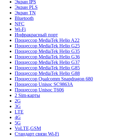
Экран IPS
Экран PLS
Экран TN
Bluetooth
NFC
Wi-Fi
Инфракрасный порт
Процессор MediaTek Helio A22
Процессор MediaTek Helio G25
Процессор MediaTek Helio G35
Процессор MediaTek Helio G36
Процессор MediaTek Helio G37
Процессор MediaTek Helio G85
Процессор MediaTek Helio G88
Процессор Qualcomm Snapdragon 680
Процессор Unisoc SC9863A
Процессор Unisoc T606
2 Sim-карты
2G
3G
LTE
4G
5G
VoLTE,GSM
Стандарт связи Wi-Fi