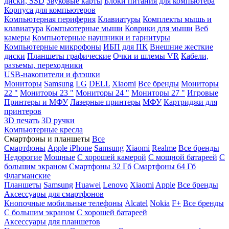
диски, SSD
Звуковые карты
Блоки питания для компьютера
Корпуса для компьютеров
Компьютерная периферия
Клавиатуры
Комплекты мышь и
клавиатура
Компьютерные мыши
Коврики для мыши
Веб
камеры
Компьютерные наушники и гарнитуры
Компьютерные микрофоны
ИБП для ПК
Внешние жесткие
диски
Планшеты графические
Очки и шлемы VR
Кабели,
разъемы, переходники
USB-накопители и флэшки
Мониторы
Samsung
LG
DELL
Xiaomi
Все бренды
Мониторы
22 "
Мониторы 23 "
Мониторы 24 "
Мониторы 27 "
Игровые
Принтеры и МФУ
Лазерные принтеры
МФУ
Картриджи для
принтеров
3D печать
3D ручки
Компьютерные кресла
Смартфоны и планшеты
Все
Смартфоны
Apple iPhone
Samsung
Xiaomi
Realme
Все бренды
Недорогие
Мощные
С хорошей камерой
С мощной батареей
С
большим экраном
Смартфоны 32 Гб
Смартфоны 64 Гб
Флагманские
Планшеты
Samsung
Huawei
Lenovo
Xiaomi
Apple
Все бренды
Аксессуары для смартфонов
Кнопочные мобильные телефоны
Alcatel
Nokia
F+
Все бренды
С большим экраном
С хорошей батареей
Аксессуары для планшетов