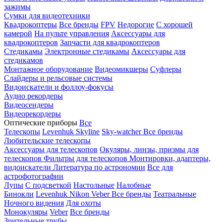
зажимы
Сумки для видеотехники
Квадрокоптеры
Все бренды
FPV
Недорогие
С хорошей
камерой
На пульте управления
Аксессуары для
квадрокоптеров
Запчасти для квадрокоптеров
Стедикамы
Электронные стедикамы
Аксессуары для
стедикамов
Монтажное оборудование
Видеомикшеры
Суфлеры
Слайдеры и рельсовые системы
Видоискатели и фоллоу-фокусы
Аудио рекордеры
Видеосендеры
Видеорекордеры
Оптические приборы
Все
Телескопы
Levenhuk Skyline
Sky-watcher
Все бренды
Любительские телескопы
Аксессуары для телескопов
Окуляры, линзы, призмы для
телескопов
Фильтры для телескопов
Монтировки, адаптеры,
видоискатели
Литература по астрономии
Все для
астрофотографии
Лупы
С подсветкой
Настольные
Налобные
Бинокли
Levenhuk
Nikon
Veber
Все бренды
Театральные
Ночного видения
Для охоты
Монокуляры
Veber
Все бренды
Зрительные трубы