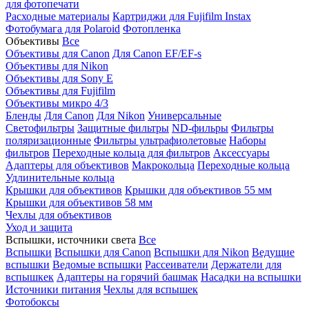
для фотопечати
Расходные материалы
Картриджи для Fujifilm Instax
Фотобумага для Polaroid
Фотопленка
Объективы
Все
Объективы для Canon
Для Canon EF/EF-s
Объективы для Nikon
Объективы для Sony E
Объективы для Fujifilm
Объективы микро 4/3
Бленды
Для Canon
Для Nikon
Универсальные
Светофильтры
Защитные фильтры
ND-фильры
Фильтры
поляризационные
Фильтры ультрафиолетовые
Наборы
фильтров
Переходные кольца для фильтров
Аксессуары
Адаптеры для объективов
Макрокольца
Переходные кольца
Удлинительные кольца
Крышки для объективов
Крышки для объективов 55 мм
Крышки для объективов 58 мм
Чехлы для объективов
Уход и защита
Вспышки, источники света
Все
Вспышки
Вспышки для Canon
Вспышки для Nikon
Ведущие
вспышки
Ведомые вспышки
Рассеиватели
Держатели для
вспышкек
Адаптеры на горячий башмак
Насадки на вспышки
Источники питания
Чехлы для вспышек
Фотобоксы