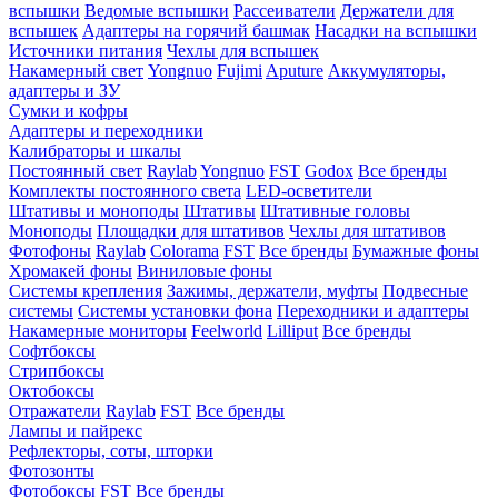
вспышки
Ведомые вспышки
Рассеиватели
Держатели для
вспышек
Адаптеры на горячий башмак
Насадки на вспышки
Источники питания
Чехлы для вспышек
Накамерный свет
Yongnuo
Fujimi
Aputure
Аккумуляторы,
адаптеры и ЗУ
Сумки и кофры
Адаптеры и переходники
Калибраторы и шкалы
Постоянный свет
Raylab
Yongnuo
FST
Godox
Все бренды
Комплекты постоянного света
LED-осветители
Штативы и моноподы
Штативы
Штативные головы
Моноподы
Площадки для штативов
Чехлы для штативов
Фотофоны
Raylab
Colorama
FST
Все бренды
Бумажные фоны
Хромакей фоны
Виниловые фоны
Системы крепления
Зажимы, держатели, муфты
Подвесные
системы
Системы установки фона
Переходники и адаптеры
Накамерные мониторы
Feelworld
Lilliput
Все бренды
Софтбоксы
Стрипбоксы
Октобоксы
Отражатели
Raylab
FST
Все бренды
Лампы и пайрекс
Рефлекторы, соты, шторки
Фотозонты
Фотобоксы
FST
Все бренды