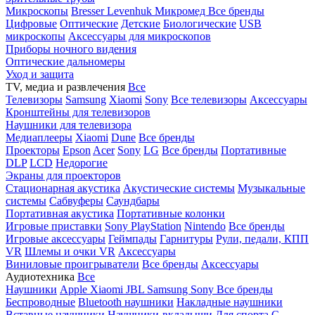
Микроскопы
Bresser
Levenhuk
Микромед
Все бренды
Цифровые
Оптические
Детские
Биологические
USB
микроскопы
Аксессуары для микроскопов
Приборы ночного видения
Оптические дальномеры
Уход и защита
TV, медиа и развлечения
Все
Телевизоры
Samsung
Xiaomi
Sony
Все телевизоры
Аксессуары
Кронштейны для телевизоров
Наушники для телевизора
Медиаплееры
Xiaomi
Dune
Все бренды
Проекторы
Epson
Acer
Sony
LG
Все бренды
Портативные
DLP
LCD
Недорогие
Экраны для проекторов
Стационарная акустика
Акустические системы
Музыкальные
системы
Сабвуферы
Саундбары
Портативная акустика
Портативные колонки
Игровые приставки
Sony PlayStation
Nintendo
Все бренды
Игровые аксессуары
Геймпады
Гарнитуры
Рули, педали, КПП
VR
Шлемы и очки VR
Аксессуары
Виниловые проигрыватели
Все бренды
Аксессуары
Аудиотехника
Все
Наушники
Apple
Xiaomi
JBL
Samsung
Sony
Все бренды
Беспроводные
Bluetooth наушники
Накладные наушники
Вставные наушники
Наушники-вкладыши
Для спорта
С