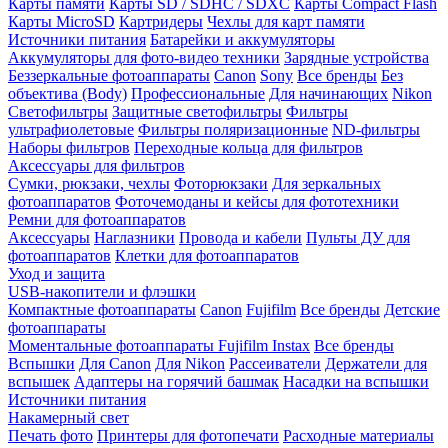
Карты памяти
Карты SD / SDHC / SDXC
Карты Compact Flash
Карты MicroSD
Картридеры
Чехлы для карт памяти
Источники питания
Батарейки и аккумуляторы
Аккумуляторы для фото-видео техники
Зарядные устройства
Беззеркальные фотоаппараты
Canon
Sony
Все бренды
Без
объектива (Body)
Профессиональные
Для начинающих
Nikon
Светофильтры
Защитные светофильтры
Фильтры
ультрафиолетовые
Фильтры поляризационные
ND-фильтры
Наборы фильтров
Переходные кольца для фильтров
Аксессуары для фильтров
Сумки, рюкзаки, чехлы
Фоторюкзаки
Для зеркальных
фотоаппаратов
Фоточемоданы и кейсы для фототехники
Ремни для фотоаппаратов
Аксессуары
Наглазники
Провода и кабели
Пульты ДУ для
фотоаппаратов
Клетки для фотоаппаратов
Уход и защита
USB-накопители и флэшки
Компактные фотоаппараты
Canon
Fujifilm
Все бренды
Детские
фотоаппараты
Моментальные фотоаппараты
Fujifilm Instax
Все бренды
Вспышки
Для Canon
Для Nikon
Рассеиватели
Держатели для
вспышек
Адаптеры на горячий башмак
Насадки на вспышки
Источники питания
Накамерный свет
Печать фото
Принтеры для фотопечати
Расходные материалы