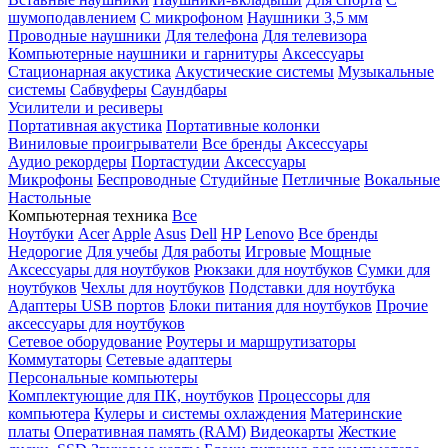
шумоподавлением
С микрофоном
Наушники 3,5 мм
Проводные наушники
Для телефона
Для телевизора
Компьютерные наушники и гарнитуры
Аксессуары
Стационарная акустика
Акустические системы
Музыкальные
системы
Сабвуферы
Саундбары
Усилители и ресиверы
Портативная акустика
Портативные колонки
Виниловые проигрыватели
Все бренды
Аксессуары
Аудио рекордеры
Портастудии
Аксессуары
Микрофоны
Беспроводные
Студийные
Петличные
Вокальные
Настольные
Компьютерная техника
Все
Ноутбуки
Acer
Apple
Asus
Dell
HP
Lenovo
Все бренды
Недорогие
Для учебы
Для работы
Игровые
Мощные
Аксессуары для ноутбуков
Рюкзаки для ноутбуков
Сумки для
ноутбуков
Чехлы для ноутбуков
Подставки для ноутбука
Адаптеры USB портов
Блоки питания для ноутбуков
Прочие
аксессуары для ноутбуков
Сетевое оборудование
Роутеры и маршрутизаторы
Коммутаторы
Сетевые адаптеры
Персональные компьютеры
Комплектующие для ПК, ноутбуков
Процессоры для
компьютера
Кулеры и системы охлаждения
Материнские
платы
Оперативная память (RAM)
Видеокарты
Жесткие